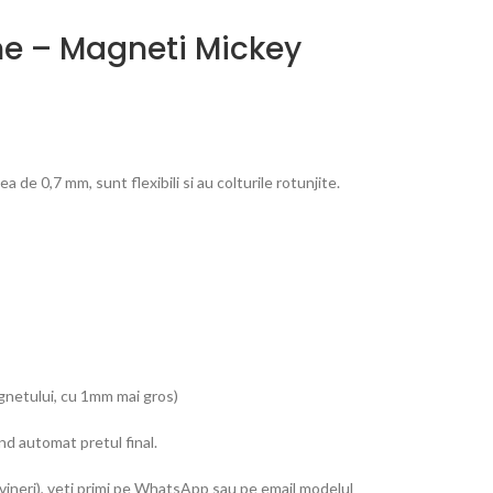
ine – Magneti Mickey
de 0,7 mm, sunt flexibili si au colturile rotunjite.
agnetului, cu 1mm mai gros)
nd automat pretul final.
vineri), veti primi pe WhatsApp sau pe email modelul