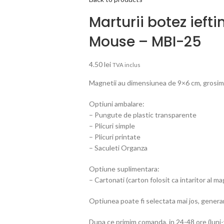
Marturii botez ieft
Mouse – MBI-25
4.50
lei
TVA inclus
Magnetii au dimensiunea de 9×6 cm, grosimea 
Optiuni ambalare:
– Pungute de plastic transparente
– Plicuri simple
– Plicuri printate
– Saculeti Organza
Optiune suplimentara:
– Cartonati (carton folosit ca intaritor al m
Optiunea poate fi selectata mai jos, genera
Dupa ce primim comanda, in 24-48 ore (luni-