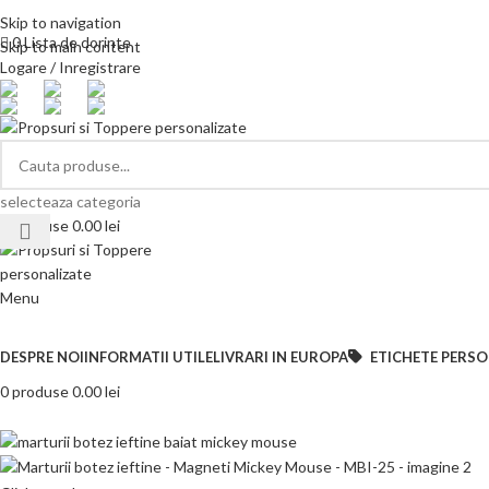
Telefon si Whatsapp
0726.88.22.86
Skip to navigation
0
Lista de dorinte
Skip to main content
Logare / Inregistrare
selecteaza categoria
0
produse
0.00
lei
Menu
Categorii de produse
DESPRE NOI
INFORMATII UTILE
LIVRARI IN EUROPA
ETICHETE PERSO
0
produse
0.00
lei