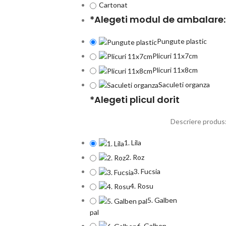
Cartonat
*
Alegeti modul de ambalare:
Pungute plastic
Plicuri 11x7cm
Plicuri 11x8cm
Saculeti organza
*
Alegeti plicul dorit
Descriere produs:
1. Lila
2. Roz
3. Fucsia
4. Rosu
5. Galben
pal
6. Galben