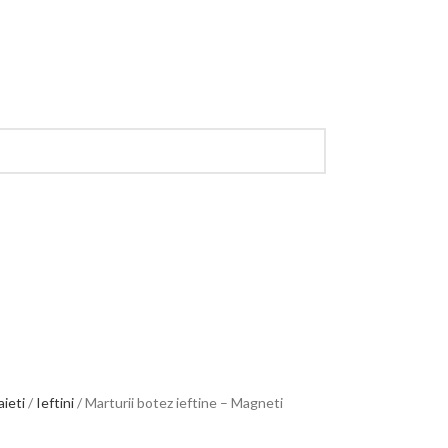
aieti
Ieftini
Marturii botez ieftine – Magneti