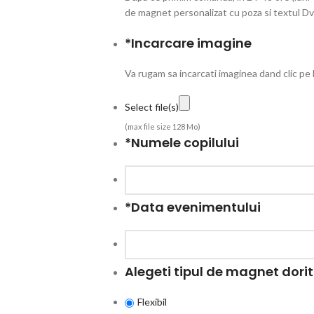
de magnet personalizat cu poza si textul Dvs
*
Incarcare imagine
Va rugam sa incarcati imaginea dand clic pe
Select file(s)
(max file size 128 Mo)
*
Numele copilului
*
Data evenimentului
Alegeti tipul de magnet dorit
Flexibil