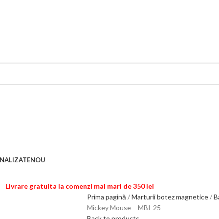
NALIZATE
NOU
Livrare gratuita la comenzi mai mari de 350 lei
Prima pagină
Marturii botez magnetice
B
Mickey Mouse – MBI-25
Back to products