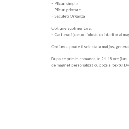
– Plicuri simple
– Plicuri printate
– Saculeti Organza
Optiune suplimentara:
– Cartonati (carton folosit ca intaritor al m
Optiunea poate fi selectata mai jos, genera
Dupa ce primim comanda, in 24-48 ore (luni-
de magnet personalizat cu poza si textul Dvs