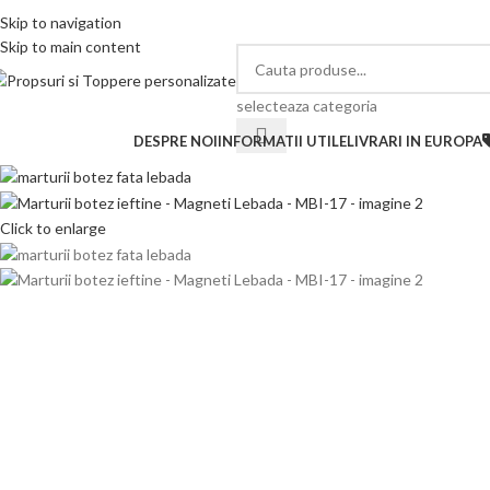
elefon si Whatsapp
Skip to navigation
0726.88.22.86
Skip to main content
selecteaza categoria
ategorii de produse
DESPRE NOI
INFORMATII UTILE
LIVRARI IN EUROPA
Click to enlarge