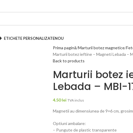
ETICHETE PERSONALIZATE
NOU
Prima pagină
Marturii botez magnetice
Fet
Marturii botez ieftine – Magneti Lebada – 
Back to products
Marturii botez i
Lebada – MBI-1
4.50
lei
TVA inclus
Magnetii au dimensiunea de 9×6 cm, grosimea 
Optiuni ambalare:
– Pungute de plastic transparente