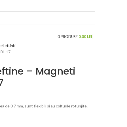
LOGARE / INREGISTRARE
0
PRODUSE
0.00
LEI
e
Ieftini
MBI-17
eftine – Magneti
7
de 0,7 mm, sunt flexibili si au colturile rotunjite.