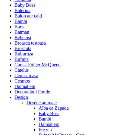
Baby Boss
Balerina
Balon aer cald
Bambi
Barza
Batman
Bebelusi
Broasca testoasa
Broscuta
Buburuza
Bufnita
Cars – Fulger McQueen
Catelus
Cenusareasa
Cosmos
Dalmatieni
Decoratiuni florale
Design
Desene animate
Alba ca Zapada
Baby Boss
Bambi
Dalmatieni
Frozen