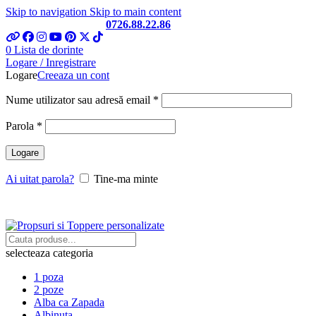
Skip to navigation
Skip to main content
Telefon si Whatsapp
0726.88.22.86
0
Lista de dorinte
Logare / Inregistrare
Logare
Creeaza un cont
Obligatoriu
Nume utilizator sau adresă email
*
Obligatoriu
Parola
*
Logare
Ai uitat parola?
Tine-ma minte
selecteaza categoria
1 poza
2 poze
Alba ca Zapada
Albinuta