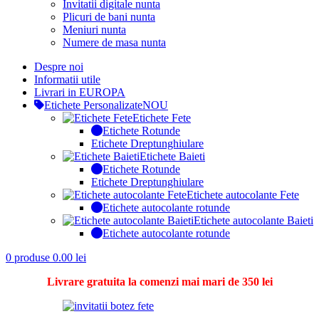
Invitatii digitale nunta
Plicuri de bani nunta
Meniuri nunta
Numere de masa nunta
Despre noi
Informatii utile
Livrari in EUROPA
Etichete Personalizate
NOU
Etichete Fete
Etichete Rotunde
Etichete Dreptunghiulare
Etichete Baieti
Etichete Rotunde
Etichete Dreptunghiulare
Etichete autocolante Fete
Etichete autocolante rotunde
Etichete autocolante Baieti
Etichete autocolante rotunde
0
produse
0.00
lei
Livrare gratuita la comenzi mai mari de 350 lei