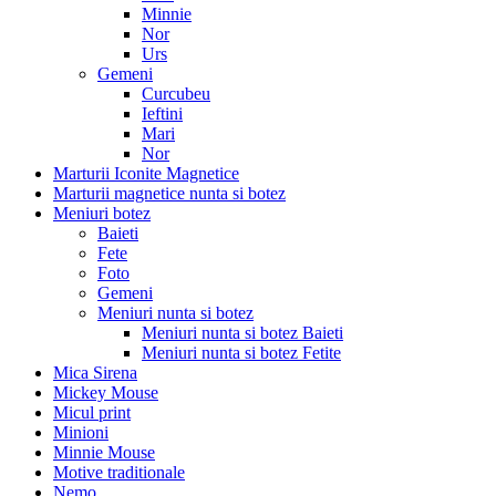
Minnie
Nor
Urs
Gemeni
Curcubeu
Ieftini
Mari
Nor
Marturii Iconite Magnetice
Marturii magnetice nunta si botez
Meniuri botez
Baieti
Fete
Foto
Gemeni
Meniuri nunta si botez
Meniuri nunta si botez Baieti
Meniuri nunta si botez Fetite
Mica Sirena
Mickey Mouse
Micul print
Minioni
Minnie Mouse
Motive traditionale
Nemo