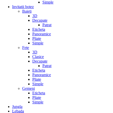
Simple
Invitatii botez
Baieti
3D
Decupate
Patrat
Eticheta
Panoramice
Pliate
Simple
Fete
3D
Clasice
Decupate
Patrat
Eticheta
Panoramice
Pliate
Simple
Gemeni
Eticheta
Pliate
Simple
Jungla
Lebada