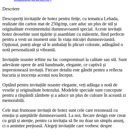
Descriere
Descoperiți invitațiile de botez pentru fetițe, cu tematica Lebada,
realizate din carton mat de 250g/mp, care aduc un plus de stil și
originalitate evenimentului dumneavoastră special. Aceste invitații
botez deosebite sunt tipărite și asamblate cu măiestrie, fiind perfecte
pentru a vesti un moment unic în viața micuței dumneavoastră.
Opțional, puteți alege să le ambalați în plicuri colorate, adăugând o
notă personalizată și vibrantă.
Invitațiile noastre ieftine nu fac compromisuri la calitate sau stil. Sunt
adevărate opere de artă handmade, elegante, ce captivă și
impresionează invitații. Fiecare detaliu este gândit pentru a reflecta
bucuria și inocența acestui nou început.
Optând pentru invitațiile noastre elegante, veți adăuga o notă de
veselie și originalitate botezului. Modelele speciale sunt concepute
pentru a răspândi zâmbete și a aduce un plus de culoare în această zi
memorabilă.
Cele mai frumoase invitații de botez sunt cele care rezonează cu
emoția și așteptările dumneavoastră. La noi, fiecare design este creat
cu grijă și atenție, pentru ca invitația să fie nu doar un simplu anunț,
ci o amintire prețioasă. Alegeți invitațiile care vorbesc despre