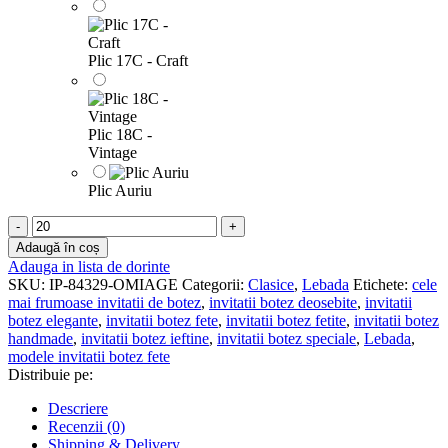
Plic 17C - Craft
Plic 18C -
Vintage
Plic Auriu
Cantitate
Invitatii
Adaugă în coș
botez
Adauga in lista de dorinte
Lebada
SKU:
IP-84329-OMIAGE
Categorii:
Clasice
,
Lebada
Etichete:
cele
-
mai frumoase invitatii de botez
,
invitatii botez deosebite
,
invitatii
Clasice
botez elegante
,
invitatii botez fete
,
invitatii botez fetite
,
invitatii botez
-
handmade
,
invitatii botez ieftine
,
invitatii botez speciale
,
Lebada
,
IBC-
modele invitatii botez fete
05
Distribuie pe:
Descriere
Recenzii (0)
Shipping & Delivery