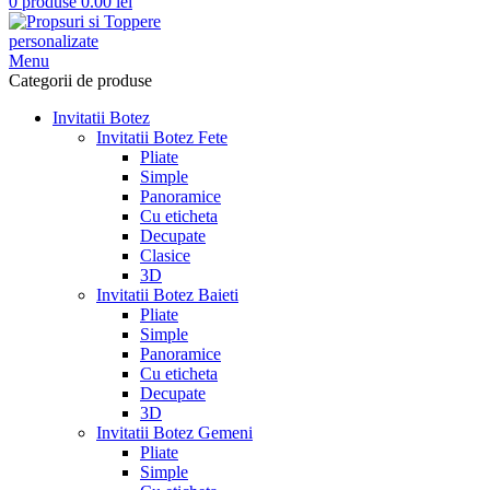
0
produse
0.00
lei
Menu
Categorii de produse
Invitatii Botez
Invitatii Botez Fete
Pliate
Simple
Panoramice
Cu eticheta
Decupate
Clasice
3D
Invitatii Botez Baieti
Pliate
Simple
Panoramice
Cu eticheta
Decupate
3D
Invitatii Botez Gemeni
Pliate
Simple