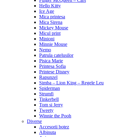
Fulger McQueen – Cars
Hello Kitty
Ice Age
Mica printesa
Mica Sirena
Mickey Mouse
Micul print
Minioni
Minnie Mouse
Nemo
Patrula catelusilor
Pisica Marie
Printesa Sofia
Printese Disney
Rapunzel
Simba – Lion King – Regele Leu
Spiderman
Strumfi
Tinkerbell
Tom si Jerry
Tweety
Winnie the Pooh
Diverse
Accesorii botez
Albinuta