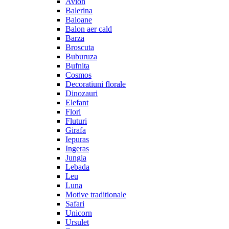
Avion
Balerina
Baloane
Balon aer cald
Barza
Broscuta
Buburuza
Bufnita
Cosmos
Decoratiuni florale
Dinozauri
Elefant
Flori
Fluturi
Girafa
Iepuras
Ingeras
Jungla
Lebada
Leu
Luna
Motive traditionale
Safari
Unicorn
Ursulet