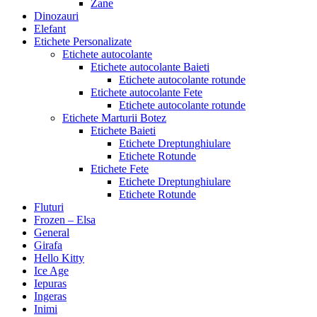
Zane
Dinozauri
Elefant
Etichete Personalizate
Etichete autocolante
Etichete autocolante Baieti
Etichete autocolante rotunde
Etichete autocolante Fete
Etichete autocolante rotunde
Etichete Marturii Botez
Etichete Baieti
Etichete Dreptunghiulare
Etichete Rotunde
Etichete Fete
Etichete Dreptunghiulare
Etichete Rotunde
Fluturi
Frozen – Elsa
General
Girafa
Hello Kitty
Ice Age
Iepuras
Ingeras
Inimi