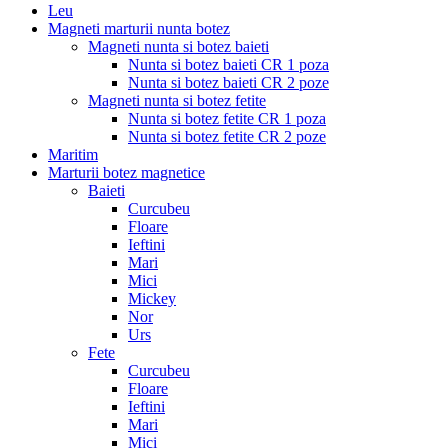
Leu
Magneti marturii nunta botez
Magneti nunta si botez baieti
Nunta si botez baieti CR 1 poza
Nunta si botez baieti CR 2 poze
Magneti nunta si botez fetite
Nunta si botez fetite CR 1 poza
Nunta si botez fetite CR 2 poze
Maritim
Marturii botez magnetice
Baieti
Curcubeu
Floare
Ieftini
Mari
Mici
Mickey
Nor
Urs
Fete
Curcubeu
Floare
Ieftini
Mari
Mici