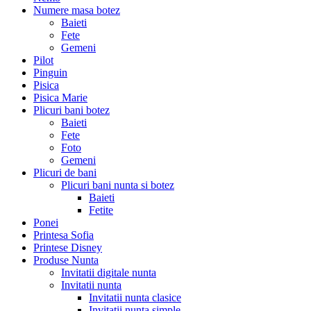
Numere masa botez
Baieti
Fete
Gemeni
Pilot
Pinguin
Pisica
Pisica Marie
Plicuri bani botez
Baieti
Fete
Foto
Gemeni
Plicuri de bani
Plicuri bani nunta si botez
Baieti
Fetite
Ponei
Printesa Sofia
Printese Disney
Produse Nunta
Invitatii digitale nunta
Invitatii nunta
Invitatii nunta clasice
Invitatii nunta simple