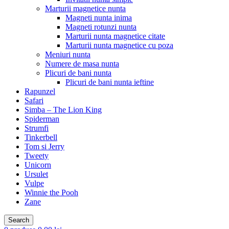
Marturii magnetice nunta
Magneti nunta inima
Magneti rotunzi nunta
Marturii nunta magnetice citate
Marturii nunta magnetice cu poza
Meniuri nunta
Numere de masa nunta
Plicuri de bani nunta
Plicuri de bani nunta ieftine
Rapunzel
Safari
Simba – The Lion King
Spiderman
Strumfi
Tinkerbell
Tom si Jerry
Tweety
Unicorn
Ursulet
Vulpe
Winnie the Pooh
Zane
Search