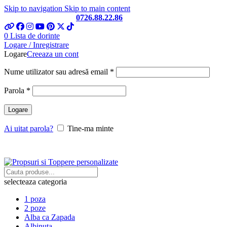
Skip to navigation
Skip to main content
Telefon si Whatsapp
0726.88.22.86
0
Lista de dorinte
Logare / Inregistrare
Logare
Creeaza un cont
Obligatoriu
Nume utilizator sau adresă email
*
Obligatoriu
Parola
*
Logare
Ai uitat parola?
Tine-ma minte
selecteaza categoria
1 poza
2 poze
Alba ca Zapada
Albinuta