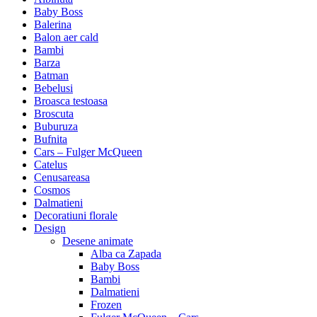
Baby Boss
Balerina
Balon aer cald
Bambi
Barza
Batman
Bebelusi
Broasca testoasa
Broscuta
Buburuza
Bufnita
Cars – Fulger McQueen
Catelus
Cenusareasa
Cosmos
Dalmatieni
Decoratiuni florale
Design
Desene animate
Alba ca Zapada
Baby Boss
Bambi
Dalmatieni
Frozen