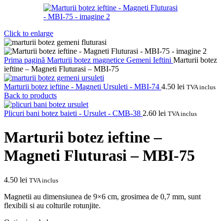
Click to enlarge
Prima pagină
Marturii botez magnetice
Gemeni
Ieftini
Marturii botez
ieftine – Magneti Fluturasi – MBI-75
Marturii botez ieftine - Magneti Ursuleti - MBI-74
4.50
lei
TVA inclus
Back to products
Plicuri bani botez baieti - Ursulet - CMB-38
2.60
lei
TVA inclus
Marturii botez ieftine –
Magneti Fluturasi – MBI-75
4.50
lei
TVA inclus
Magnetii au dimensiunea de 9×6 cm, grosimea de 0,7 mm, sunt
flexibili si au colturile rotunjite.