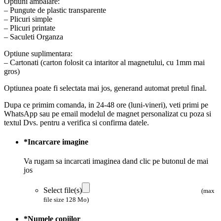
Optiuni ambalare:
– Pungute de plastic transparente
– Plicuri simple
– Plicuri printate
– Saculeti Organza
Optiune suplimentara:
– Cartonati (carton folosit ca intaritor al magnetului, cu 1mm mai
gros)
Optiunea poate fi selectata mai jos, generand automat pretul final.
Dupa ce primim comanda, in 24-48 ore (luni-vineri), veti primi pe
WhatsApp sau pe email modelul de magnet personalizat cu poza si
textul Dvs. pentru a verifica si confirma datele.
*
Incarcare imagine
Va rugam sa incarcati imaginea dand clic pe butonul de mai
jos
Select file(s)
(max
file size 128 Mo)
*
Numele copiilor