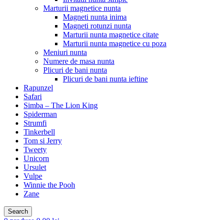
Marturii magnetice nunta
Magneti nunta inima
Magneti rotunzi nunta
Marturii nunta magnetice citate
Marturii nunta magnetice cu poza
Meniuri nunta
Numere de masa nunta
Plicuri de bani nunta
Plicuri de bani nunta ieftine
Rapunzel
Safari
Simba – The Lion King
Spiderman
Strumfi
Tinkerbell
Tom si Jerry
Tweety
Unicorn
Ursulet
Vulpe
Winnie the Pooh
Zane
Search