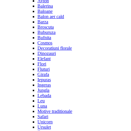
Avion
Balerina
Baloane
Balon aer cald
Barza
Broscuta
Buburuza
Bufnita
Cosmos
Decoratiuni florale
Dinozauri
Elefant
Flori
Fluturi
Girafa
Iepuras
Ingeras
Jungla
Lebada
Leu
Luna
Motive traditionale
Safari
Unicorn
Ursulet