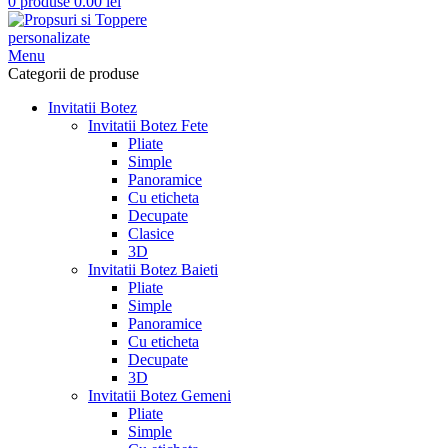
0
produse
0.00
lei
Menu
Categorii de produse
Invitatii Botez
Invitatii Botez Fete
Pliate
Simple
Panoramice
Cu eticheta
Decupate
Clasice
3D
Invitatii Botez Baieti
Pliate
Simple
Panoramice
Cu eticheta
Decupate
3D
Invitatii Botez Gemeni
Pliate
Simple