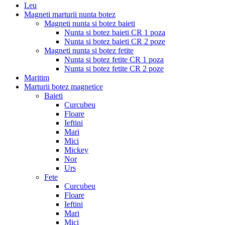
Leu
Magneti marturii nunta botez
Magneti nunta si botez baieti
Nunta si botez baieti CR 1 poza
Nunta si botez baieti CR 2 poze
Magneti nunta si botez fetite
Nunta si botez fetite CR 1 poza
Nunta si botez fetite CR 2 poze
Maritim
Marturii botez magnetice
Baieti
Curcubeu
Floare
Ieftini
Mari
Mici
Mickey
Nor
Urs
Fete
Curcubeu
Floare
Ieftini
Mari
Mici