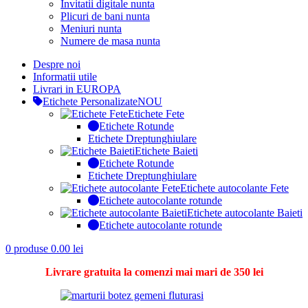
Invitatii digitale nunta
Plicuri de bani nunta
Meniuri nunta
Numere de masa nunta
Despre noi
Informatii utile
Livrari in EUROPA
Etichete Personalizate
NOU
Etichete Fete
Etichete Rotunde
Etichete Dreptunghiulare
Etichete Baieti
Etichete Rotunde
Etichete Dreptunghiulare
Etichete autocolante Fete
Etichete autocolante rotunde
Etichete autocolante Baieti
Etichete autocolante rotunde
0
produse
0.00
lei
Livrare gratuita la comenzi mai mari de 350 lei