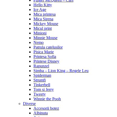
Fulger McQueen – Cars
Hello Kitty
Ice Age
Mica printesa
Mica Sirena
Mickey Mouse
Micul print
Minioni
Minnie Mouse
Nemo
Patrula catelusilor
Pisica Marie
Printesa Sofia
Printese Disney
Rapunzel
Simba – Lion King – Regele Leu
Spiderman
Strumfi
Tinkerbell
Tom si Jerry
Tweety
Winnie the Pooh
Diverse
Accesorii botez
Albinuta