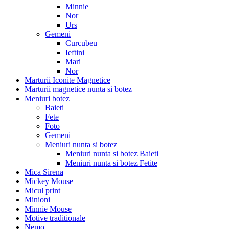
Minnie
Nor
Urs
Gemeni
Curcubeu
Ieftini
Mari
Nor
Marturii Iconite Magnetice
Marturii magnetice nunta si botez
Meniuri botez
Baieti
Fete
Foto
Gemeni
Meniuri nunta si botez
Meniuri nunta si botez Baieti
Meniuri nunta si botez Fetite
Mica Sirena
Mickey Mouse
Micul print
Minioni
Minnie Mouse
Motive traditionale
Nemo