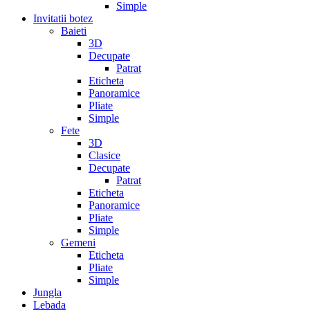
Simple
Invitatii botez
Baieti
3D
Decupate
Patrat
Eticheta
Panoramice
Pliate
Simple
Fete
3D
Clasice
Decupate
Patrat
Eticheta
Panoramice
Pliate
Simple
Gemeni
Eticheta
Pliate
Simple
Jungla
Lebada