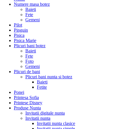
Numere masa botez
Baieti
Fete
Gemeni
Pilot
Pinguin
Pisica
Pisica Marie
Plicuri bani botez
Baieti
Fete
Foto
Gemeni
Plicuri de bani
Plicuri bani nunta si botez
Baieti
Fetite
Ponei
Printesa Sofia
Printese Disney
Produse Nunta
Invitatii digitale nunta
Invitatii nunta
Invitatii nunta clasice
Invitatii nunta simple