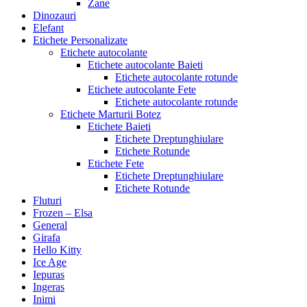
Zane
Dinozauri
Elefant
Etichete Personalizate
Etichete autocolante
Etichete autocolante Baieti
Etichete autocolante rotunde
Etichete autocolante Fete
Etichete autocolante rotunde
Etichete Marturii Botez
Etichete Baieti
Etichete Dreptunghiulare
Etichete Rotunde
Etichete Fete
Etichete Dreptunghiulare
Etichete Rotunde
Fluturi
Frozen – Elsa
General
Girafa
Hello Kitty
Ice Age
Iepuras
Ingeras
Inimi