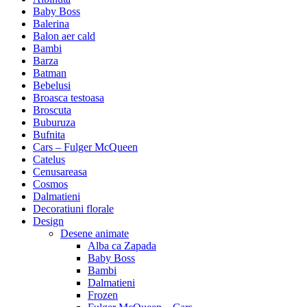
Baby Boss
Balerina
Balon aer cald
Bambi
Barza
Batman
Bebelusi
Broasca testoasa
Broscuta
Buburuza
Bufnita
Cars – Fulger McQueen
Catelus
Cenusareasa
Cosmos
Dalmatieni
Decoratiuni florale
Design
Desene animate
Alba ca Zapada
Baby Boss
Bambi
Dalmatieni
Frozen