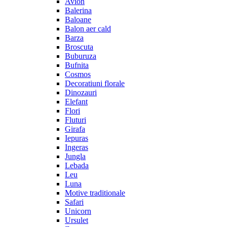
Avion
Balerina
Baloane
Balon aer cald
Barza
Broscuta
Buburuza
Bufnita
Cosmos
Decoratiuni florale
Dinozauri
Elefant
Flori
Fluturi
Girafa
Iepuras
Ingeras
Jungla
Lebada
Leu
Luna
Motive traditionale
Safari
Unicorn
Ursulet