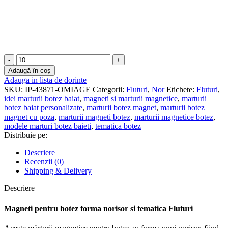
Cantitate
Marturii
Adaugă în coș
botez
Adauga in lista de dorinte
gemeni
SKU:
IP-43871-OMIAGE
Categorii:
Fluturi
,
Nor
Etichete:
Fluturi
,
Magneti
idei marturii botez baiat
,
magneti si marturii magnetice
,
marturii
Nor
botez baiat personalizate
,
marturii botez magnet
,
marturii botez
-
magnet cu poza
,
marturii magneti botez
,
marturii magnetice botez
,
Fluturi
modele marturi botez baieti
,
tematica botez
-
Distribuie pe:
MCN-
100
Descriere
Recenzii (0)
Shipping & Delivery
Descriere
Magneti pentru botez forma norisor si tematica Fluturi