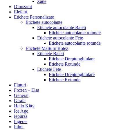
Zane
Dinozauri
Elefant
Etichete Personalizate
Etichete autocolante
Etichete autocolante Baieti
Etichete autocolante rotunde
Etichete autocolante Fete
Etichete autocolante rotunde
Etichete Marturii Botez
Etichete Baieti
Etichete Dreptunghiulare
Etichete Rotunde
Etichete Fete
Etichete Dreptunghiulare
Etichete Rotunde
Fluturi
Frozen – Elsa
General
Girafa
Hello Kitty
Ice Age
Iepuras
Ingeras
Inimi