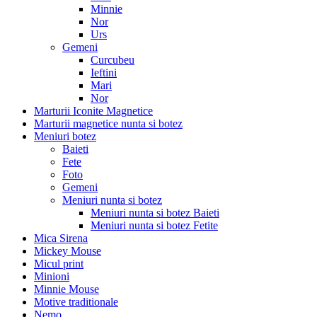
Minnie
Nor
Urs
Gemeni
Curcubeu
Ieftini
Mari
Nor
Marturii Iconite Magnetice
Marturii magnetice nunta si botez
Meniuri botez
Baieti
Fete
Foto
Gemeni
Meniuri nunta si botez
Meniuri nunta si botez Baieti
Meniuri nunta si botez Fetite
Mica Sirena
Mickey Mouse
Micul print
Minioni
Minnie Mouse
Motive traditionale
Nemo