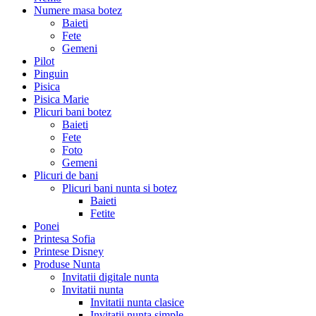
Numere masa botez
Baieti
Fete
Gemeni
Pilot
Pinguin
Pisica
Pisica Marie
Plicuri bani botez
Baieti
Fete
Foto
Gemeni
Plicuri de bani
Plicuri bani nunta si botez
Baieti
Fetite
Ponei
Printesa Sofia
Printese Disney
Produse Nunta
Invitatii digitale nunta
Invitatii nunta
Invitatii nunta clasice
Invitatii nunta simple