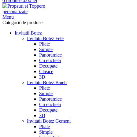
0
produse
0.00
lei
Menu
Categorii de produse
Invitatii Botez
Invitatii Botez Fete
Pliate
Simple
Panoramice
Cu eticheta
Decupate
Clasice
3D
Invitatii Botez Baieti
Pliate
Simple
Panoramice
Cu eticheta
Decupate
3D
Invitatii Botez Gemeni
Pliate
Simple