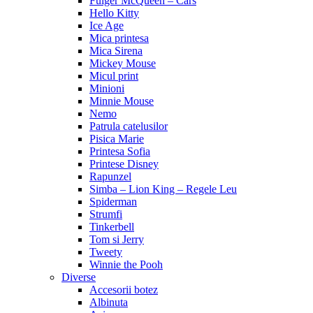
Fulger McQueen – Cars
Hello Kitty
Ice Age
Mica printesa
Mica Sirena
Mickey Mouse
Micul print
Minioni
Minnie Mouse
Nemo
Patrula catelusilor
Pisica Marie
Printesa Sofia
Printese Disney
Rapunzel
Simba – Lion King – Regele Leu
Spiderman
Strumfi
Tinkerbell
Tom si Jerry
Tweety
Winnie the Pooh
Diverse
Accesorii botez
Albinuta