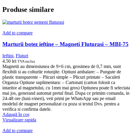
Produse similare
Add to compare
Marturii botez ieftine – Magneti Fluturasi – MBI-75
Ieftini
,
Fluturi
4.50
lei
TVA inclus
Magnetii au dimensiunea de 9×6 cm, grosimea de 0,7 mm, sunt
flexibili si au colturile rotunjite. Optiuni ambalare: – Pungute de
plastic transparente – Plicuri simple – Plicuri printate – Saculeti
Organza Optiune suplimentara: – Cartonati (carton folosit ca
intaritor al magnetului, cu 1mm mai gros) Optiunea poate fi selectata
mai jos, generand automat pretul final. Dupa ce primim comanda, in
24-48 ore (luni-vineri), veti primi pe WhatsApp sau pe email
modelul de magnet personalizat cu poza si textul Dvs. pentru a
verifica si confirma datele.
Adaugă în coș
Vizualizare rapida
Add to compare