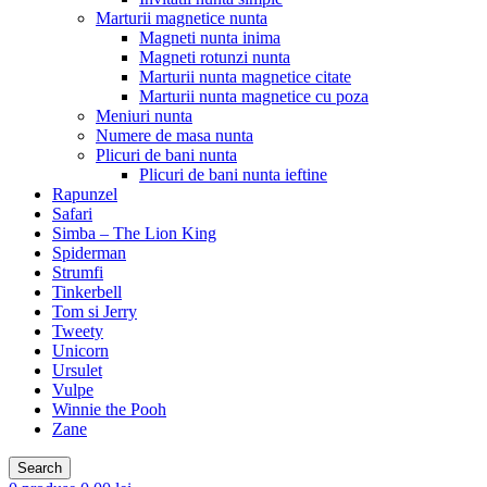
Marturii magnetice nunta
Magneti nunta inima
Magneti rotunzi nunta
Marturii nunta magnetice citate
Marturii nunta magnetice cu poza
Meniuri nunta
Numere de masa nunta
Plicuri de bani nunta
Plicuri de bani nunta ieftine
Rapunzel
Safari
Simba – The Lion King
Spiderman
Strumfi
Tinkerbell
Tom si Jerry
Tweety
Unicorn
Ursulet
Vulpe
Winnie the Pooh
Zane
Search