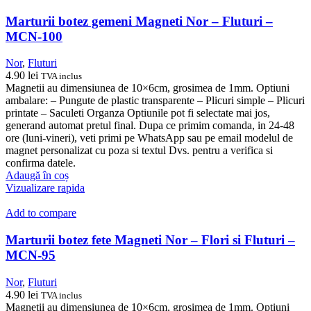
Marturii botez gemeni Magneti Nor – Fluturi –
MCN-100
Nor
,
Fluturi
4.90
lei
TVA inclus
Magnetii au dimensiunea de 10×6cm, grosimea de 1mm. Optiuni
ambalare: – Pungute de plastic transparente – Plicuri simple – Plicuri
printate – Saculeti Organza Optiunile pot fi selectate mai jos,
generand automat pretul final. Dupa ce primim comanda, in 24-48
ore (luni-vineri), veti primi pe WhatsApp sau pe email modelul de
magnet personalizat cu poza si textul Dvs. pentru a verifica si
confirma datele.
Adaugă în coș
Vizualizare rapida
Add to compare
Marturii botez fete Magneti Nor – Flori si Fluturi –
MCN-95
Nor
,
Fluturi
4.90
lei
TVA inclus
Magnetii au dimensiunea de 10×6cm, grosimea de 1mm. Optiuni