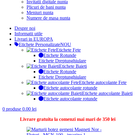
Invitatii digitale nunta
Plicuri de bani nunta
Meniuri nunta
Numere de masa nunta
Despre noi
Informatii utile
Livrari in EUROPA
Etichete Personalizate
NOU
Etichete Fete
Etichete Rotunde
Etichete Dreptunghiulare
Etichete Baieti
Etichete Rotunde
Etichete Dreptunghiulare
Etichete autocolante Fete
Etichete autocolante rotunde
Etichete autocolante Baieti
Etichete autocolante rotunde
0
produse
0.00
lei
Livrare gratuita la comenzi mai mari de 350 lei