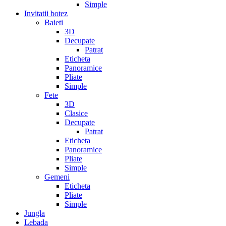
Simple
Invitatii botez
Baieti
3D
Decupate
Patrat
Eticheta
Panoramice
Pliate
Simple
Fete
3D
Clasice
Decupate
Patrat
Eticheta
Panoramice
Pliate
Simple
Gemeni
Eticheta
Pliate
Simple
Jungla
Lebada