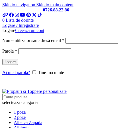
Skip to navigation
Skip to main content
Telefon si Whatsapp
0726.88.22.86
0
Lista de dorinte
Logare / Inregistrare
Logare
Creeaza un cont
Obligatoriu
Nume utilizator sau adresă email
*
Obligatoriu
Parola
*
Logare
Ai uitat parola?
Tine-ma minte
selecteaza categoria
1 poza
2 poze
Alba ca Zapada
Albinuta