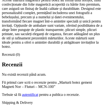
Aceste mărturii magnetice pentru botez au forma unui norișor, fiind
confecționate din folie magnetică acoperită cu hârtie foto premium,
care asigură un finisaj de înaltă calitate și durabilitate. Designul este
personalizabil complet, permițând includerea unei fotografii a
bebelușului, precum și a numelui și datei evenimentului,
transformând fiecare magnet într-o amintire specială și unică pentru
invitați. Opțiunile de ambalare sunt variate, oferind posibilitatea de a
alege între punguțe de plastic transparente, plicuri simple, plicuri
printate, sau saculeți eleganți de organza, fiecare adăugând un plus
de stil și rafinament prezentării mărturiilor. Aceste mărturii sunt
ideale pentru a oferi o amintire durabilă și atrăgătoare invitaților la
botez.
Recenzii (0)
Recenzii
Nu există recenzii până acum.
Fii primul care scrii o recenzie pentru „Marturii botez gemeni
Magneti Nor – Fluturi – MCN-100”
Trebuie să fii
autentificat
pentru a publica o recenzie.
Shipping & Delivery