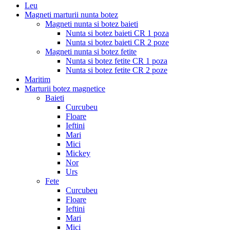
Leu
Magneti marturii nunta botez
Magneti nunta si botez baieti
Nunta si botez baieti CR 1 poza
Nunta si botez baieti CR 2 poze
Magneti nunta si botez fetite
Nunta si botez fetite CR 1 poza
Nunta si botez fetite CR 2 poze
Maritim
Marturii botez magnetice
Baieti
Curcubeu
Floare
Ieftini
Mari
Mici
Mickey
Nor
Urs
Fete
Curcubeu
Floare
Ieftini
Mari
Mici