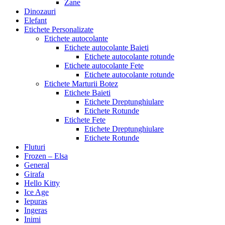
Zane
Dinozauri
Elefant
Etichete Personalizate
Etichete autocolante
Etichete autocolante Baieti
Etichete autocolante rotunde
Etichete autocolante Fete
Etichete autocolante rotunde
Etichete Marturii Botez
Etichete Baieti
Etichete Dreptunghiulare
Etichete Rotunde
Etichete Fete
Etichete Dreptunghiulare
Etichete Rotunde
Fluturi
Frozen – Elsa
General
Girafa
Hello Kitty
Ice Age
Iepuras
Ingeras
Inimi