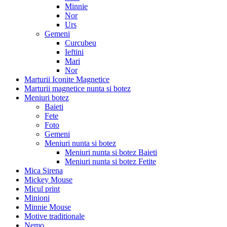
Minnie
Nor
Urs
Gemeni
Curcubeu
Ieftini
Mari
Nor
Marturii Iconite Magnetice
Marturii magnetice nunta si botez
Meniuri botez
Baieti
Fete
Foto
Gemeni
Meniuri nunta si botez
Meniuri nunta si botez Baieti
Meniuri nunta si botez Fetite
Mica Sirena
Mickey Mouse
Micul print
Minioni
Minnie Mouse
Motive traditionale
Nemo