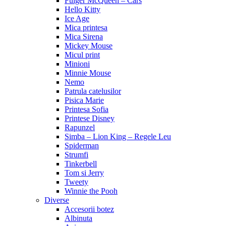
Fulger McQueen – Cars
Hello Kitty
Ice Age
Mica printesa
Mica Sirena
Mickey Mouse
Micul print
Minioni
Minnie Mouse
Nemo
Patrula catelusilor
Pisica Marie
Printesa Sofia
Printese Disney
Rapunzel
Simba – Lion King – Regele Leu
Spiderman
Strumfi
Tinkerbell
Tom si Jerry
Tweety
Winnie the Pooh
Diverse
Accesorii botez
Albinuta