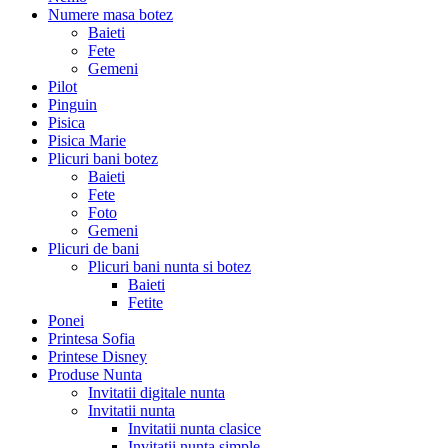
Numere masa botez
Baieti
Fete
Gemeni
Pilot
Pinguin
Pisica
Pisica Marie
Plicuri bani botez
Baieti
Fete
Foto
Gemeni
Plicuri de bani
Plicuri bani nunta si botez
Baieti
Fetite
Ponei
Printesa Sofia
Printese Disney
Produse Nunta
Invitatii digitale nunta
Invitatii nunta
Invitatii nunta clasice
Invitatii nunta simple