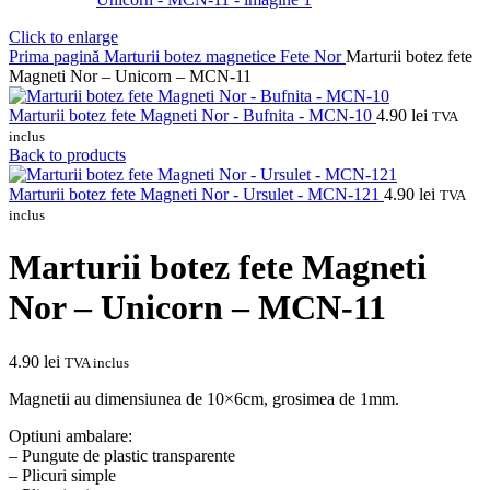
Click to enlarge
Prima pagină
Marturii botez magnetice
Fete
Nor
Marturii botez fete
Magneti Nor – Unicorn – MCN-11
Marturii botez fete Magneti Nor - Bufnita - MCN-10
4.90
lei
TVA
inclus
Back to products
Marturii botez fete Magneti Nor - Ursulet - MCN-121
4.90
lei
TVA
inclus
Marturii botez fete Magneti
Nor – Unicorn – MCN-11
4.90
lei
TVA inclus
Magnetii au dimensiunea de 10×6cm, grosimea de 1mm.
Optiuni ambalare:
– Pungute de plastic transparente
– Plicuri simple