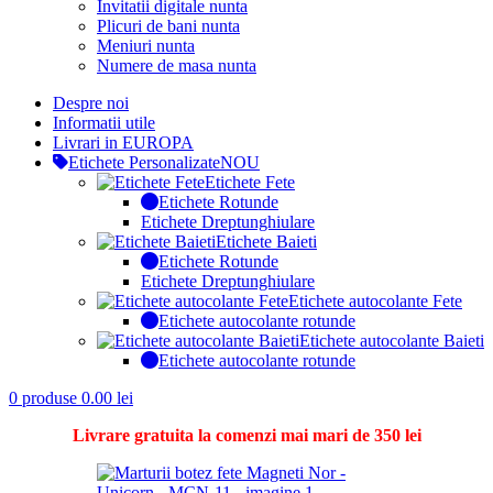
Invitatii digitale nunta
Plicuri de bani nunta
Meniuri nunta
Numere de masa nunta
Despre noi
Informatii utile
Livrari in EUROPA
Etichete Personalizate
NOU
Etichete Fete
Etichete Rotunde
Etichete Dreptunghiulare
Etichete Baieti
Etichete Rotunde
Etichete Dreptunghiulare
Etichete autocolante Fete
Etichete autocolante rotunde
Etichete autocolante Baieti
Etichete autocolante rotunde
0
produse
0.00
lei
Livrare gratuita la comenzi mai mari de 350 lei