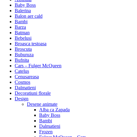
Baby Boss
Balerina
Balon aer cald
Bambi
Barza
Batman
Bebelusi
Broasca testoasa
Broscuta
Buburuza
Bufnita
Cars – Fulger McQueen
Catelus
Cenusareasa
Cosmos
Dalmatieni
Decoratiuni florale
Design
Desene animate
Alba ca Zapada
Baby Boss
Bambi
Dalmatieni
Frozen