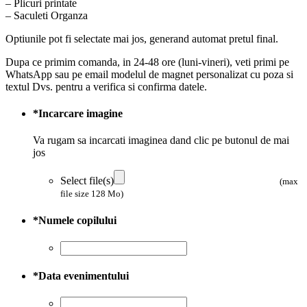
– Plicuri printate
– Saculeti Organza
Optiunile pot fi selectate mai jos, generand automat pretul final.
Dupa ce primim comanda, in 24-48 ore (luni-vineri), veti primi pe
WhatsApp sau pe email modelul de magnet personalizat cu poza si
textul Dvs. pentru a verifica si confirma datele.
*
Incarcare imagine
Va rugam sa incarcati imaginea dand clic pe butonul de mai
jos
Select file(s)
(max
file size 128 Mo)
*
Numele copilului
*
Data evenimentului