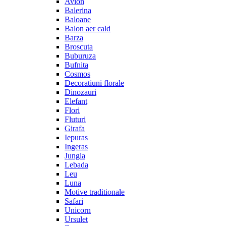
Avion
Balerina
Baloane
Balon aer cald
Barza
Broscuta
Buburuza
Bufnita
Cosmos
Decoratiuni florale
Dinozauri
Elefant
Flori
Fluturi
Girafa
Iepuras
Ingeras
Jungla
Lebada
Leu
Luna
Motive traditionale
Safari
Unicorn
Ursulet