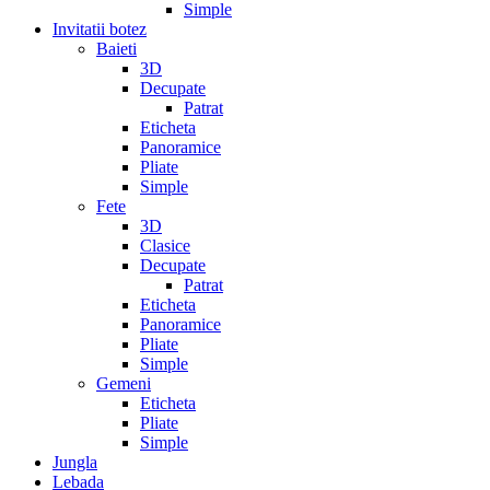
Simple
Invitatii botez
Baieti
3D
Decupate
Patrat
Eticheta
Panoramice
Pliate
Simple
Fete
3D
Clasice
Decupate
Patrat
Eticheta
Panoramice
Pliate
Simple
Gemeni
Eticheta
Pliate
Simple
Jungla
Lebada