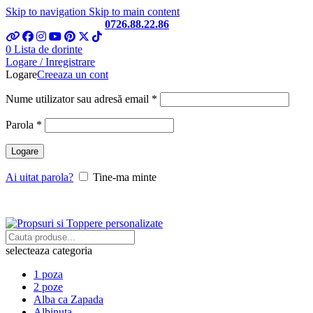
Skip to navigation
Skip to main content
Telefon si Whatsapp
0726.88.22.86
0
Lista de dorinte
Logare / Inregistrare
Logare
Creeaza un cont
Obligatoriu
Nume utilizator sau adresă email
*
Obligatoriu
Parola
*
Logare
Ai uitat parola?
Tine-ma minte
selecteaza categoria
1 poza
2 poze
Alba ca Zapada
Albinuta