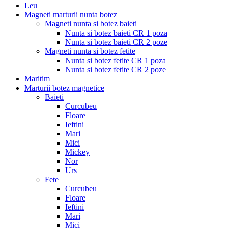
Leu
Magneti marturii nunta botez
Magneti nunta si botez baieti
Nunta si botez baieti CR 1 poza
Nunta si botez baieti CR 2 poze
Magneti nunta si botez fetite
Nunta si botez fetite CR 1 poza
Nunta si botez fetite CR 2 poze
Maritim
Marturii botez magnetice
Baieti
Curcubeu
Floare
Ieftini
Mari
Mici
Mickey
Nor
Urs
Fete
Curcubeu
Floare
Ieftini
Mari
Mici