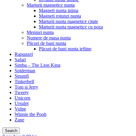
Marturii magnetice nunta
Magneti nunta inima
Magneti rotunzi nunta
Marturii nunta magnetice citate
Marturii nunta magnetice cu poza
Meniuri nunta
Numere de masa nunta
Plicuri de bani nunta
Plicuri de bani nunta ieftine
Rapunzel
Safari
Simba – The Lion King
Spiderman
Strumfi
Tinkerbell
Tom si Jerry
Tweety
Unicorn
Ursulet
Vulpe
Winnie the Pooh
Zane
Search