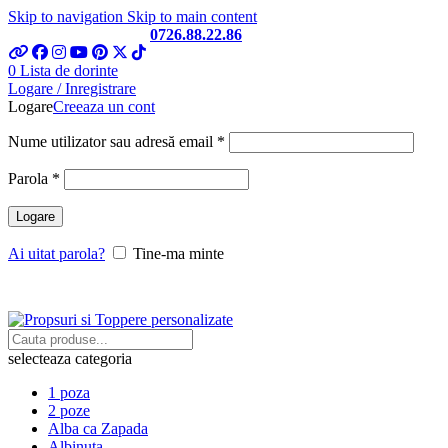
Skip to navigation
Skip to main content
Telefon si Whatsapp
0726.88.22.86
0
Lista de dorinte
Logare / Inregistrare
Logare
Creeaza un cont
Obligatoriu
Nume utilizator sau adresă email
*
Obligatoriu
Parola
*
Logare
Ai uitat parola?
Tine-ma minte
selecteaza categoria
1 poza
2 poze
Alba ca Zapada
Albinuta