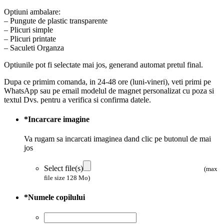
Optiuni ambalare:
– Pungute de plastic transparente
– Plicuri simple
– Plicuri printate
– Saculeti Organza
Optiunile pot fi selectate mai jos, generand automat pretul final.
Dupa ce primim comanda, in 24-48 ore (luni-vineri), veti primi pe
WhatsApp sau pe email modelul de magnet personalizat cu poza si
textul Dvs. pentru a verifica si confirma datele.
*
Incarcare imagine
Va rugam sa incarcati imaginea dand clic pe butonul de mai
jos
Select file(s)
(max
file size 128 Mo)
*
Numele copilului