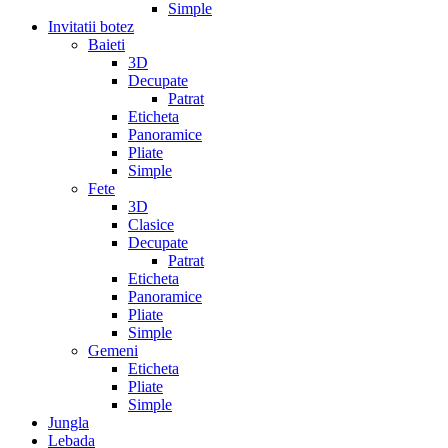
Simple
Invitatii botez
Baieti
3D
Decupate
Patrat
Eticheta
Panoramice
Pliate
Simple
Fete
3D
Clasice
Decupate
Patrat
Eticheta
Panoramice
Pliate
Simple
Gemeni
Eticheta
Pliate
Simple
Jungla
Lebada