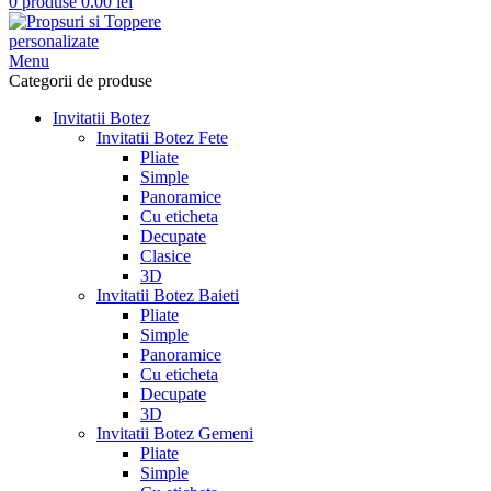
0
produse
0.00
lei
Menu
Categorii de produse
Invitatii Botez
Invitatii Botez Fete
Pliate
Simple
Panoramice
Cu eticheta
Decupate
Clasice
3D
Invitatii Botez Baieti
Pliate
Simple
Panoramice
Cu eticheta
Decupate
3D
Invitatii Botez Gemeni
Pliate
Simple