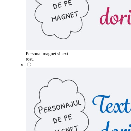
Personaj magnet si text
rosu