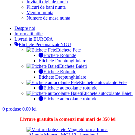
Invitatii digitale nunta
Plicuri de bani nunta
Meniuri nunta
Numere de masa nunta
Despre noi
Informatii utile
Livrari in EUROPA
Etichete Personalizate
NOU
Etichete Fete
Etichete Rotunde
Etichete Dreptunghiulare
Etichete Baieti
Etichete Rotunde
Etichete Dreptunghiulare
Etichete autocolante Fete
Etichete autocolante rotunde
Etichete autocolante Baieti
Etichete autocolante rotunde
0
produse
0.00
lei
Livrare gratuita la comenzi mai mari de 350 lei