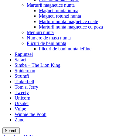
Marturii magnetice nunta
Magneti nunta inima
Magneti rotunzi nunta
Marturii nunta magnetice citate
Marturii nunta magnetice cu poza
Meniuri nunta
Numere de masa nunta
Plicuri de bani nunta
Plicuri de bani nunta ieftine
Rapunzel
Safari
Simba – The Lion King
Spiderman
Strumfi
Tinkerbell
Tom si Jerry
Tweety
Unicorn
Ursulet
Vulpe
Winnie the Pooh
Zane
Search