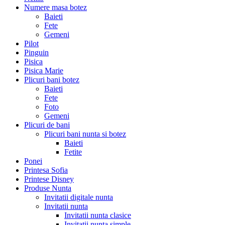
Numere masa botez
Baieti
Fete
Gemeni
Pilot
Pinguin
Pisica
Pisica Marie
Plicuri bani botez
Baieti
Fete
Foto
Gemeni
Plicuri de bani
Plicuri bani nunta si botez
Baieti
Fetite
Ponei
Printesa Sofia
Printese Disney
Produse Nunta
Invitatii digitale nunta
Invitatii nunta
Invitatii nunta clasice
Invitatii nunta simple