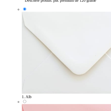
Descriere produs: plic premium de 120 grame
1. Alb