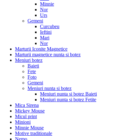
Minnie
Nor
Urs
Gemeni
Curcubeu
Ieftini
Mari
Nor
Marturii Iconite Magnetice
Marturii magnetice nunta si botez
Meniuri botez
Baieti
Fete
Foto
Gemeni
Meniuri nunta si botez
Meniuri nunta si botez Baieti
Meniuri nunta si botez Fetite
Mica Sirena
Mickey Mouse
Micul print
Minioni
Minnie Mouse
Motive traditionale
Nemo