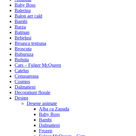
Baby Boss
Balerina
Balon aer cald
Bambi
Barza
Batman
Bebelusi
Broasca testoasa
Broscuta
Buburuza
Bufnita
Cars – Fulger McQueen
Catelus
Cenusareasa
Cosmos
Dalmatieni
Decoratiuni florale
Design
Desene animate
Alba ca Zapada
Baby Boss
Bambi
Dalmatieni
Frozen