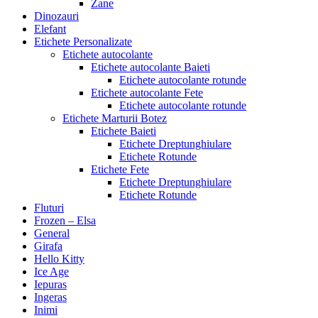
Zane
Dinozauri
Elefant
Etichete Personalizate
Etichete autocolante
Etichete autocolante Baieti
Etichete autocolante rotunde
Etichete autocolante Fete
Etichete autocolante rotunde
Etichete Marturii Botez
Etichete Baieti
Etichete Dreptunghiulare
Etichete Rotunde
Etichete Fete
Etichete Dreptunghiulare
Etichete Rotunde
Fluturi
Frozen – Elsa
General
Girafa
Hello Kitty
Ice Age
Iepuras
Ingeras
Inimi