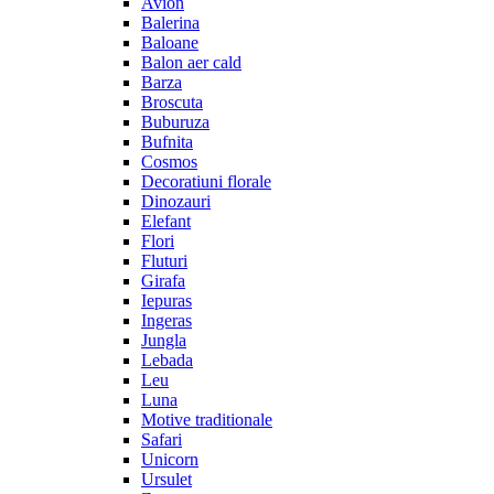
Avion
Balerina
Baloane
Balon aer cald
Barza
Broscuta
Buburuza
Bufnita
Cosmos
Decoratiuni florale
Dinozauri
Elefant
Flori
Fluturi
Girafa
Iepuras
Ingeras
Jungla
Lebada
Leu
Luna
Motive traditionale
Safari
Unicorn
Ursulet