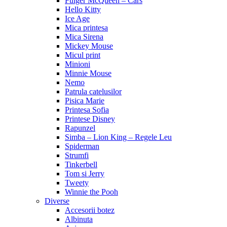
Fulger McQueen – Cars
Hello Kitty
Ice Age
Mica printesa
Mica Sirena
Mickey Mouse
Micul print
Minioni
Minnie Mouse
Nemo
Patrula catelusilor
Pisica Marie
Printesa Sofia
Printese Disney
Rapunzel
Simba – Lion King – Regele Leu
Spiderman
Strumfi
Tinkerbell
Tom si Jerry
Tweety
Winnie the Pooh
Diverse
Accesorii botez
Albinuta