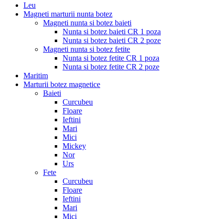
Leu
Magneti marturii nunta botez
Magneti nunta si botez baieti
Nunta si botez baieti CR 1 poza
Nunta si botez baieti CR 2 poze
Magneti nunta si botez fetite
Nunta si botez fetite CR 1 poza
Nunta si botez fetite CR 2 poze
Maritim
Marturii botez magnetice
Baieti
Curcubeu
Floare
Ieftini
Mari
Mici
Mickey
Nor
Urs
Fete
Curcubeu
Floare
Ieftini
Mari
Mici