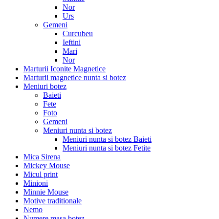
Nor
Urs
Gemeni
Curcubeu
Ieftini
Mari
Nor
Marturii Iconite Magnetice
Marturii magnetice nunta si botez
Meniuri botez
Baieti
Fete
Foto
Gemeni
Meniuri nunta si botez
Meniuri nunta si botez Baieti
Meniuri nunta si botez Fetite
Mica Sirena
Mickey Mouse
Micul print
Minioni
Minnie Mouse
Motive traditionale
Nemo
Numere masa botez