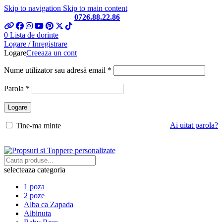
Skip to navigation
Skip to main content
Telefon si Whatsapp
0726.88.22.86
0
Lista de dorinte
Logare / Inregistrare
Logare
Creeaza un cont
Obligatoriu
Nume utilizator sau adresă email
*
Obligatoriu
Parola
*
Logare
Ai uitat parola?
Tine-ma minte
selecteaza categoria
1 poza
2 poze
Alba ca Zapada
Albinuta