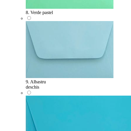
8. Verde pastel
9. Albastru
deschis