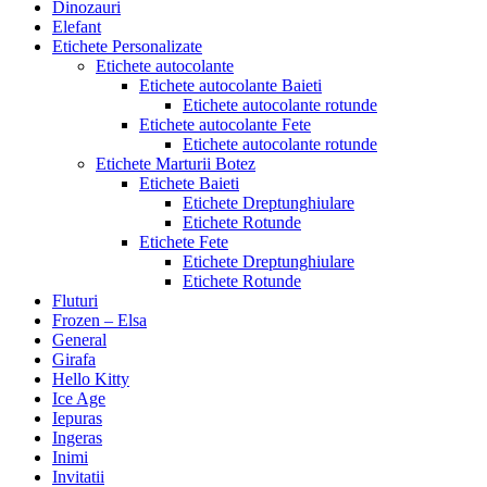
Dinozauri
Elefant
Etichete Personalizate
Etichete autocolante
Etichete autocolante Baieti
Etichete autocolante rotunde
Etichete autocolante Fete
Etichete autocolante rotunde
Etichete Marturii Botez
Etichete Baieti
Etichete Dreptunghiulare
Etichete Rotunde
Etichete Fete
Etichete Dreptunghiulare
Etichete Rotunde
Fluturi
Frozen – Elsa
General
Girafa
Hello Kitty
Ice Age
Iepuras
Ingeras
Inimi
Invitatii