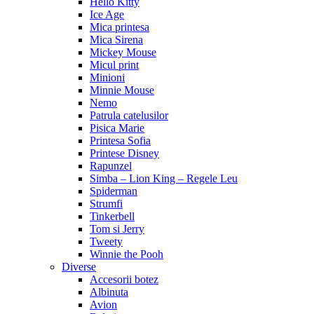
Hello Kitty
Ice Age
Mica printesa
Mica Sirena
Mickey Mouse
Micul print
Minioni
Minnie Mouse
Nemo
Patrula catelusilor
Pisica Marie
Printesa Sofia
Printese Disney
Rapunzel
Simba – Lion King – Regele Leu
Spiderman
Strumfi
Tinkerbell
Tom si Jerry
Tweety
Winnie the Pooh
Diverse
Accesorii botez
Albinuta
Avion