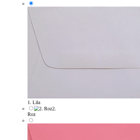
1. Lila
2.
Roz