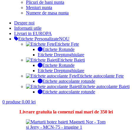
Plicuri de bani nunta
Meniuri nunta
Numere de masa nunta
Despre noi
Informatii utile
Livrari in EUROPA
Etichete Personalizate
NOU
Etichete Fete
Etichete Rotunde
Etichete Dreptunghiulare
Etichete Baieti
Etichete Rotunde
Etichete Dreptunghiulare
Etichete autocolante Fete
Etichete autocolante rotunde
Etichete autocolante Baieti
Etichete autocolante rotunde
0
produse
0.00
lei
Livrare gratuita la comenzi mai mari de 350 lei