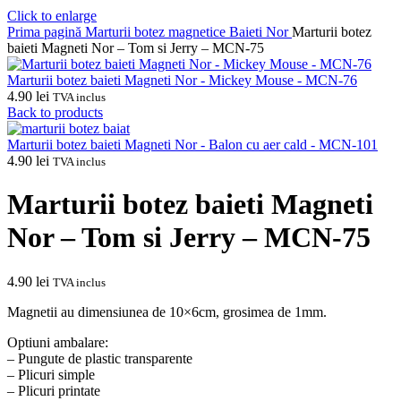
Click to enlarge
Prima pagină
Marturii botez magnetice
Baieti
Nor
Marturii botez
baieti Magneti Nor – Tom si Jerry – MCN-75
Marturii botez baieti Magneti Nor - Mickey Mouse - MCN-76
4.90
lei
TVA inclus
Back to products
Marturii botez baieti Magneti Nor - Balon cu aer cald - MCN-101
4.90
lei
TVA inclus
Marturii botez baieti Magneti
Nor – Tom si Jerry – MCN-75
4.90
lei
TVA inclus
Magnetii au dimensiunea de 10×6cm, grosimea de 1mm.
Optiuni ambalare:
– Pungute de plastic transparente
– Plicuri simple
– Plicuri printate