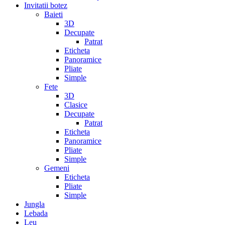
Invitatii botez
Baieti
3D
Decupate
Patrat
Eticheta
Panoramice
Pliate
Simple
Fete
3D
Clasice
Decupate
Patrat
Eticheta
Panoramice
Pliate
Simple
Gemeni
Eticheta
Pliate
Simple
Jungla
Lebada
Leu