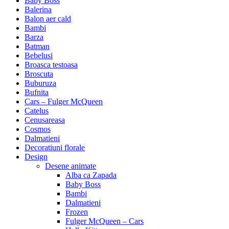
Baby Boss
Balerina
Balon aer cald
Bambi
Barza
Batman
Bebelusi
Broasca testoasa
Broscuta
Buburuza
Bufnita
Cars – Fulger McQueen
Catelus
Cenusareasa
Cosmos
Dalmatieni
Decoratiuni florale
Design
Desene animate
Alba ca Zapada
Baby Boss
Bambi
Dalmatieni
Frozen
Fulger McQueen – Cars