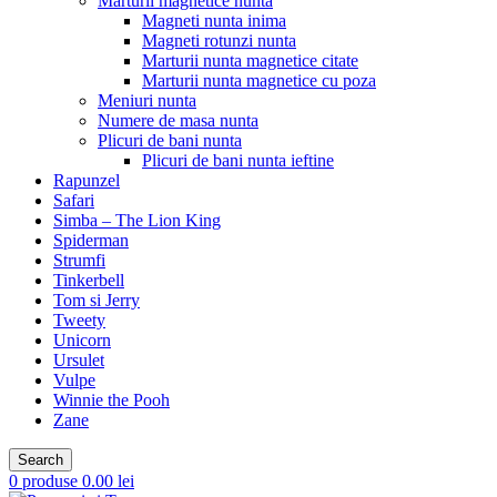
Marturii magnetice nunta
Magneti nunta inima
Magneti rotunzi nunta
Marturii nunta magnetice citate
Marturii nunta magnetice cu poza
Meniuri nunta
Numere de masa nunta
Plicuri de bani nunta
Plicuri de bani nunta ieftine
Rapunzel
Safari
Simba – The Lion King
Spiderman
Strumfi
Tinkerbell
Tom si Jerry
Tweety
Unicorn
Ursulet
Vulpe
Winnie the Pooh
Zane
Search
0
produse
0.00
lei