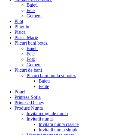
Baieti
Fete
Gemeni
Pilot
Pinguin
Pisica
Pisica Marie
Plicuri bani botez
Baieti
Fete
Foto
Gemeni
Plicuri de bani
Plicuri bani nunta si botez
Baieti
Fetite
Ponei
Printesa Sofia
Printese Disney
Produse Nunta
Invitatii digitale nunta
Invitatii nunta
Invitatii nunta clasice
Invitatii nunta simple