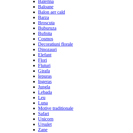
Balerina
Baloane
Balon aer cald
Barza
Broscuta
Buburuza
Bufnita
Cosmos
Decoratiuni florale
Dinozauri
Elefant
Flori
Fluturi
Girafa
Iepuras
Ingeras
Jungla
Lebada
Leu
Luna
Motive traditionale
Safari
Unicorn
Ursulet
Zane