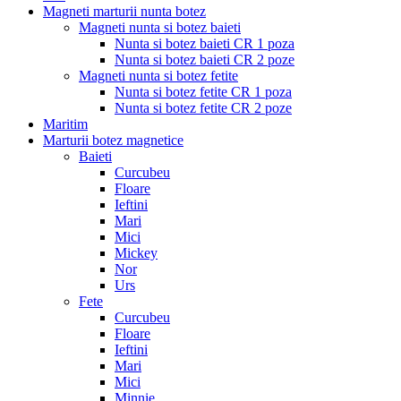
Magneti marturii nunta botez
Magneti nunta si botez baieti
Nunta si botez baieti CR 1 poza
Nunta si botez baieti CR 2 poze
Magneti nunta si botez fetite
Nunta si botez fetite CR 1 poza
Nunta si botez fetite CR 2 poze
Maritim
Marturii botez magnetice
Baieti
Curcubeu
Floare
Ieftini
Mari
Mici
Mickey
Nor
Urs
Fete
Curcubeu
Floare
Ieftini
Mari
Mici
Minnie