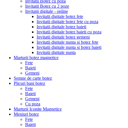
Invitatii Botez cu poza
Invitatii Botez cu 2 poze
Invitatii digitale - online
Invitatii digitale botez fete
Invitatii digitale botez fete cu poza
Invitatii digitale botez baieti
Invitatii digitale botez baieti cu poza
Invitatii digitale botez gemeni
Invitatii digitale nunta si botez fete
Invitatii digitale nunta si botez baieti
Invitatii digitale nunta
Marturii botez magnetice
Fete
Baieti
Gemeni
Semne de carte botez
Plicuri bani botez
Fete
Baieti
Gemeni
Cu poza
Marturii Iconite Magnetice
Meniuri botez
Fete
Baieti