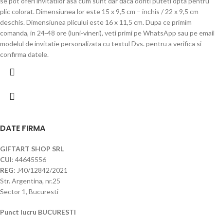
se pot oferi invitatilor asa cum sunt dar daca doriti puteti opta pentru
plic colorat. Dimensiunea lor este 15 x 9,5 cm – inchis / 22 x 9,5 cm
deschis. Dimensiunea plicului este 16 x 11,5 cm. Dupa ce primim
comanda, in 24-48 ore (luni-vineri), veti primi pe WhatsApp sau pe email
modelul de invitatie personalizata cu textul Dvs. pentru a verifica si
confirma datele.
DATE FIRMA
GIFTART SHOP SRL
CUI
: 44645556
REG
: J40/12842/2021
Str. Argentina, nr.25
Sector 1, Bucuresti
Punct lucru BUCURESTI