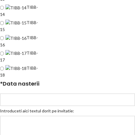
TIBB-
14
TIBB-
15
TIBB-
16
TIBB-
17
TIBB-
18
*
Data nasterii
Introduceti aici textul dorit pe invitatie: