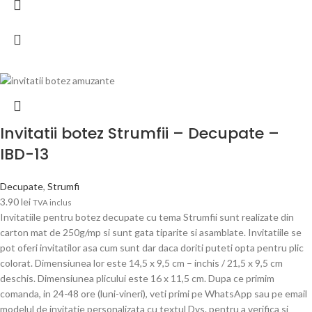
Invitatii botez Strumfii – Decupate –
IBD-13
Decupate
,
Strumfi
3.90
lei
TVA inclus
Invitatiile pentru botez decupate cu tema Strumfii sunt realizate din
carton mat de 250g/mp si sunt gata tiparite si asamblate. Invitatiile se
pot oferi invitatilor asa cum sunt dar daca doriti puteti opta pentru plic
colorat. Dimensiunea lor este 14,5 x 9,5 cm – inchis / 21,5 x 9,5 cm
deschis. Dimensiunea plicului este 16 x 11,5 cm. Dupa ce primim
comanda, in 24-48 ore (luni-vineri), veti primi pe WhatsApp sau pe email
modelul de invitatie personalizata cu textul Dvs. pentru a verifica si