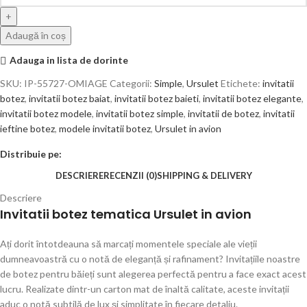
Adaugă în coș
Adauga in lista de dorinte
SKU:
IP-55727-OMIAGE
Categorii:
Simple
,
Ursulet
Etichete:
invitatii
botez
,
invitatii botez baiat
,
invitatii botez baieti
,
invitatii botez elegante
,
invitatii botez modele
,
invitatii botez simple
,
invitatii de botez
,
invitatii
ieftine botez
,
modele invitatii botez
,
Ursulet in avion
Distribuie pe:
DESCRIERE
RECENZII (0)
SHIPPING & DELIVERY
Descriere
Invitatii botez tematica Ursulet in avion
Ați dorit întotdeauna să marcați momentele speciale ale vieții
dumneavoastră cu o notă de eleganță și rafinament? Invitațiile noastre
de botez pentru băieți sunt alegerea perfectă pentru a face exact acest
lucru. Realizate dintr-un carton mat de înaltă calitate, aceste invitații
aduc o notă subtilă de lux și simplitate în fiecare detaliu.