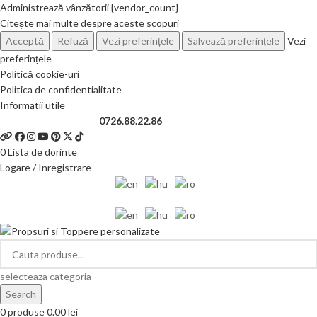
Administrează vânzătorii {vendor_count}
Citește mai multe despre aceste scopuri
Acceptă
Refuză
Vezi preferințele
Salvează preferințele
Vezi
preferințele
Politică cookie-uri
Politica de confidentialitate
Informatii utile
Telefon si Whatsapp
0726.88.22.86
0
Lista de dorinte
Logare / Inregistrare
selecteaza categoria
Search
0
produse
0.00
lei