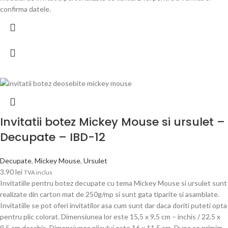
confirma datele.
Invitatii botez Mickey Mouse si ursulet –
Decupate – IBD-12
Decupate
,
Mickey Mouse
,
Ursulet
3.90
lei
TVA inclus
Invitatiile pentru botez decupate cu tema Mickey Mouse si ursulet sunt
realizate din carton mat de 250g/mp si sunt gata tiparite si asamblate.
Invitatiile se pot oferi invitatilor asa cum sunt dar daca doriti puteti opta
pentru plic colorat. Dimensiunea lor este 15,5 x 9,5 cm – inchis / 22,5 x
9,5 cm deschis. Dimensiunea plicului este 16 x 11,5 cm. Dupa ce primim