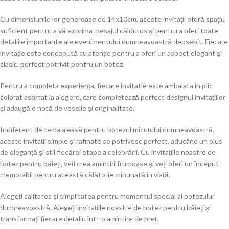
Cu dimensiunile lor generoase de 14x10cm, aceste invitații oferă spațiu
suficient pentru a vă exprima mesajul călduros și pentru a oferi toate
detaliile importante ale evenimentului dumneavoastră deosebit. Fiecare
invitație este concepută cu atenție pentru a oferi un aspect elegant și
clasic, perfect potrivit pentru un botez.
Pentru a completa experiența, fiecare invitatie este ambalata in plic
colorat asortat la alegere, care completează perfect designul invitațiilor
și adaugă o notă de veselie și originalitate.
Indiferent de tema aleasă pentru botezul micuțului dumneavoastră,
aceste invitații simple și rafinate se potrivesc perfect, aducând un plus
de eleganță și stil fiecărei etape a celebrării. Cu invitațiile noastre de
botez pentru băieți, veți crea amintiri frumoase și veți oferi un început
memorabil pentru această călătorie minunată în viață.
Alegeți calitatea și simplitatea pentru momentul special al botezului
dumneavoastră. Alegeți invitațiile noastre de botez pentru băieți și
transformați fiecare detaliu într-o amintire de preț.