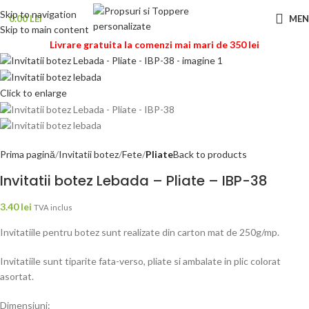
Skip to navigation
0.00
LEI
ME
Skip to main content
Livrare gratuita la comenzi mai mari de 350 lei
Click to enlarge
Prima pagină
Invitatii botez
Fete
Pliate
Back to products
Invitatii botez Lebada – Pliate – IBP-38
3.40
lei
TVA inclus
Invitatiile pentru botez sunt realizate din carton mat de 250g/mp.
Invitatiile sunt tiparite fata-verso, pliate si ambalate in plic colorat
asortat.
Dimensiuni: