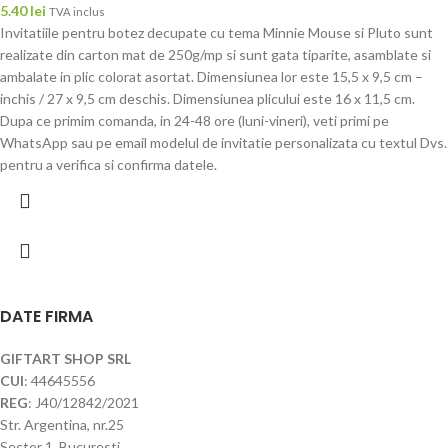
5.40
lei
TVA inclus
Invitatiile pentru botez decupate cu tema Minnie Mouse si Pluto sunt
realizate din carton mat de 250g/mp si sunt gata tiparite, asamblate si
ambalate in plic colorat asortat. Dimensiunea lor este 15,5 x 9,5 cm –
inchis / 27 x 9,5 cm deschis. Dimensiunea plicului este 16 x 11,5 cm.
Dupa ce primim comanda, in 24-48 ore (luni-vineri), veti primi pe
WhatsApp sau pe email modelul de invitatie personalizata cu textul Dvs.
pentru a verifica si confirma datele.
DATE FIRMA
GIFTART SHOP SRL
CUI
: 44645556
REG
: J40/12842/2021
Str. Argentina, nr.25
Sector 1, Bucuresti