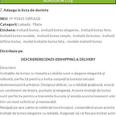
ADAUGĂ ÎN COȘ
Adauga in lista de dorinte
SKU:
IP-91431-OMIAGE
Categorii:
Lebada
,
Pliate
Etichete:
invitatii botez
,
invitatii botez elegante
,
invitatii botez fete
,
invitatii botez modele
,
invitatii botez simple
,
invitatii de botez
,
invitatii
ieftine botez
,
model invitatie botez fata
,
modele invitatii botez
Distribuie pe:
DESCRIERE
RECENZII (0)
SHIPPING & DELIVERY
Descriere
Invitațiile de botez cu tematica Lebăda sunt o alegere elegantă și
rafinată, perfectă pentru a invita oaspeții la botezul micuței
dumneavoastră prințese. Designul delicat, cu o lebădă grațioasă, evocă
un sentiment de liniște, puritate și eleganță. Aceste invitații de botez
sunt perfecte pentru a transmite bucuria și emoția acestui moment unic
într-un mod sofisticat și memorabil.
Navigați pe ape calme și celebrați noul început, comandând acum aceste
invitații de botez elegante cu lebădă. Asigurați-vă că fiecare invitat este