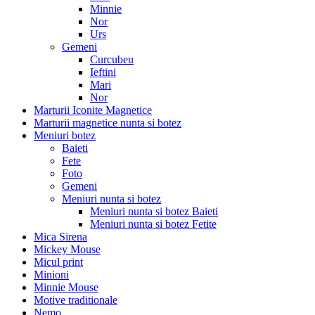
Minnie
Nor
Urs
Gemeni
Curcubeu
Ieftini
Mari
Nor
Marturii Iconite Magnetice
Marturii magnetice nunta si botez
Meniuri botez
Baieti
Fete
Foto
Gemeni
Meniuri nunta si botez
Meniuri nunta si botez Baieti
Meniuri nunta si botez Fetite
Mica Sirena
Mickey Mouse
Micul print
Minioni
Minnie Mouse
Motive traditionale
Nemo