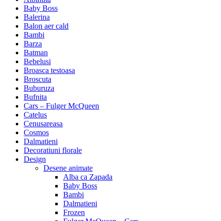
Baby Boss
Balerina
Balon aer cald
Bambi
Barza
Batman
Bebelusi
Broasca testoasa
Broscuta
Buburuza
Bufnita
Cars – Fulger McQueen
Catelus
Cenusareasa
Cosmos
Dalmatieni
Decoratiuni florale
Design
Desene animate
Alba ca Zapada
Baby Boss
Bambi
Dalmatieni
Frozen