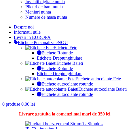
Invitatii digitale nunta
Plicuri de bani nunta
Meniuri nunta
Numere de masa nunta
Despre noi
Informatii utile
Livrari in EUROPA
Etichete Personalizate
NOU
Etichete Fete
Etichete Rotunde
Etichete Dreptunghiulare
Etichete Baieti
Etichete Rotunde
Etichete Dreptunghiulare
Etichete autocolante Fete
Etichete autocolante rotunde
Etichete autocolante Baieti
Etichete autocolante rotunde
0
produse
0.00
lei
Livrare gratuita la comenzi mai mari de 350 lei