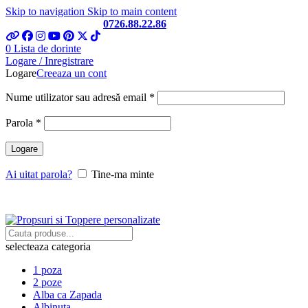
Skip to navigation
Skip to main content
Telefon si Whatsapp
0726.88.22.86
0
Lista de dorinte
Logare / Inregistrare
Logare
Creeaza un cont
Obligatoriu
Nume utilizator sau adresă email
*
Obligatoriu
Parola
*
Logare
Ai uitat parola?
Tine-ma minte
selecteaza categoria
1 poza
2 poze
Alba ca Zapada
Albinuta