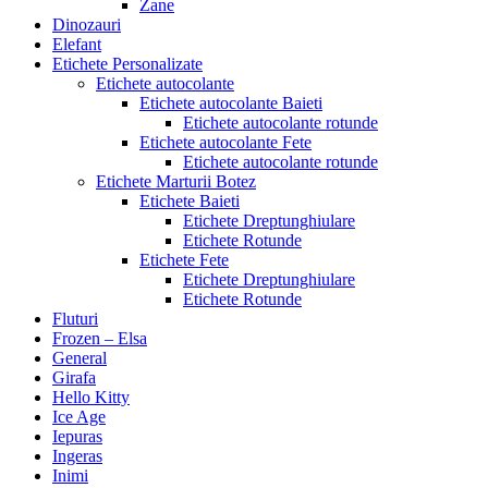
Zane
Dinozauri
Elefant
Etichete Personalizate
Etichete autocolante
Etichete autocolante Baieti
Etichete autocolante rotunde
Etichete autocolante Fete
Etichete autocolante rotunde
Etichete Marturii Botez
Etichete Baieti
Etichete Dreptunghiulare
Etichete Rotunde
Etichete Fete
Etichete Dreptunghiulare
Etichete Rotunde
Fluturi
Frozen – Elsa
General
Girafa
Hello Kitty
Ice Age
Iepuras
Ingeras
Inimi