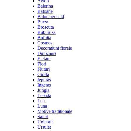
Avion
Balerina
Baloane
Balon aer cald
Barza
Broscuta
Buburuza
Bufnita
Cosmos
Decoratiuni florale
Dinozauri
Elefant
Flori
Fluturi
Girafa
Iepuras
Ingeras
Jungla
Lebada
Leu
Luna
Motive traditionale
Safari
Unicorn
Ursulet