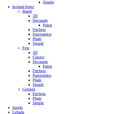
Simple
Invitatii botez
Baieti
3D
Decupate
Patrat
Eticheta
Panoramice
Pliate
Simple
Fete
3D
Clasice
Decupate
Patrat
Eticheta
Panoramice
Pliate
Simple
Gemeni
Eticheta
Pliate
Simple
Jungla
Lebada