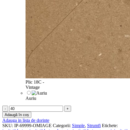
Plic 18C -
Vintage
Auriu
Cantitate
Invitatii
Adaugă în coș
botez
Adauga in lista de dorinte
gemeni
SKU:
IP-69999-OMIAGE
Categorii:
Simple
,
Strumfi
Etichete:
Strumfi