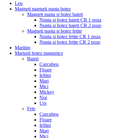
Leu
Magneti marturii nunta botez
Magneti nunta si botez baieti
Nunta si botez baieti CR 1 poza
Nunta si botez baieti CR 2 poze
Magneti nunta si botez fetite
Nunta si botez fetite CR 1 poza
Nunta si botez fetite CR 2 poze
Maritim
Marturii botez magnetice
Baieti
Curcubeu
Floare
Ieftini
Mari
Mici
Mickey
Nor
Urs
Fete
Curcubeu
Floare
Ieftini
Mari
Mici