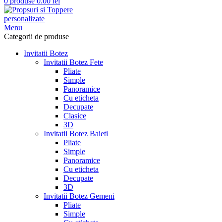
0
produse
0.00
lei
Menu
Categorii de produse
Invitatii Botez
Invitatii Botez Fete
Pliate
Simple
Panoramice
Cu eticheta
Decupate
Clasice
3D
Invitatii Botez Baieti
Pliate
Simple
Panoramice
Cu eticheta
Decupate
3D
Invitatii Botez Gemeni
Pliate
Simple