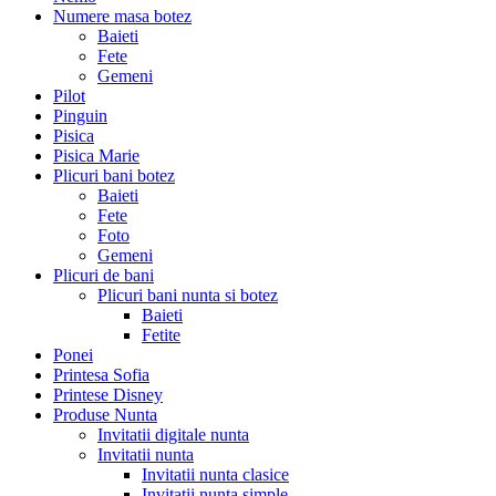
Numere masa botez
Baieti
Fete
Gemeni
Pilot
Pinguin
Pisica
Pisica Marie
Plicuri bani botez
Baieti
Fete
Foto
Gemeni
Plicuri de bani
Plicuri bani nunta si botez
Baieti
Fetite
Ponei
Printesa Sofia
Printese Disney
Produse Nunta
Invitatii digitale nunta
Invitatii nunta
Invitatii nunta clasice
Invitatii nunta simple