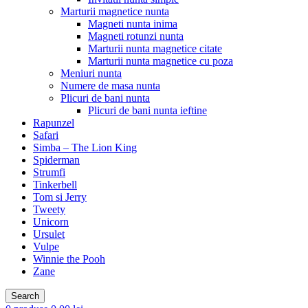
Marturii magnetice nunta
Magneti nunta inima
Magneti rotunzi nunta
Marturii nunta magnetice citate
Marturii nunta magnetice cu poza
Meniuri nunta
Numere de masa nunta
Plicuri de bani nunta
Plicuri de bani nunta ieftine
Rapunzel
Safari
Simba – The Lion King
Spiderman
Strumfi
Tinkerbell
Tom si Jerry
Tweety
Unicorn
Ursulet
Vulpe
Winnie the Pooh
Zane
Search