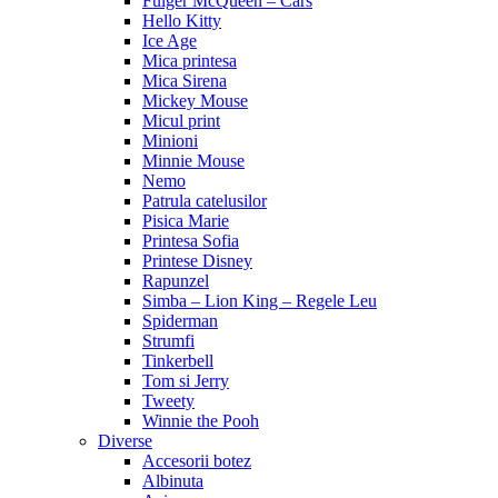
Fulger McQueen – Cars
Hello Kitty
Ice Age
Mica printesa
Mica Sirena
Mickey Mouse
Micul print
Minioni
Minnie Mouse
Nemo
Patrula catelusilor
Pisica Marie
Printesa Sofia
Printese Disney
Rapunzel
Simba – Lion King – Regele Leu
Spiderman
Strumfi
Tinkerbell
Tom si Jerry
Tweety
Winnie the Pooh
Diverse
Accesorii botez
Albinuta