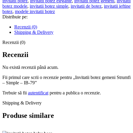
invitatii botez
,
invitatii botez elegante
,
invitatii botez gemeni
,
invitatii
-
botez modele
,
invitatii botez simple
,
invitatii de botez
,
invitatii ieftine
Simple
botez
,
modele invitatii botez
-
Distribuie pe:
IB-
79
Recenzii (0)
Shipping & Delivery
Recenzii (0)
Recenzii
Nu există recenzii până acum.
Fii primul care scrii o recenzie pentru „Invitatii botez gemeni Strumfi
– Simple – IB-79”
Trebuie să fii
autentificat
pentru a publica o recenzie.
Shipping & Delivery
Produse similare