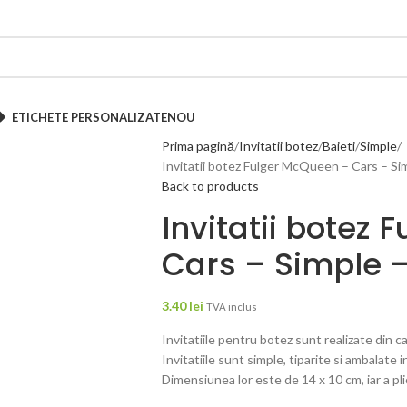
ETICHETE PERSONALIZATE
NOU
Prima pagină
Invitatii botez
Baieti
Simple
Invitatii botez Fulger McQueen – Cars – Si
Back to products
Invitatii botez
Cars – Simple 
3.40
lei
TVA inclus
Invitatiile pentru botez sunt realizate din 
Invitatiile sunt simple, tiparite si ambalate i
Dimensiunea lor este de 14 x 10 cm, iar a pli