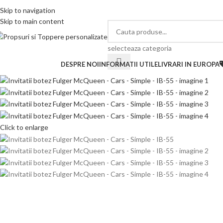
elefon si Whatsapp
Skip to navigation
0726.88.22.86
Skip to main content
selecteaza categoria
ategorii de produse
DESPRE NOI
INFORMATII UTILE
LIVRARI IN EUROPA
Click to enlarge