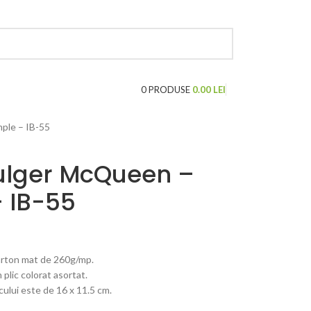
LOGARE / INREGISTRARE
0
PRODUSE
0.00
LEI
mple – IB-55
 Fulger McQueen –
– IB-55
carton mat de 260g/mp.
n plic colorat asortat.
cului este de 16 x 11.5 cm.