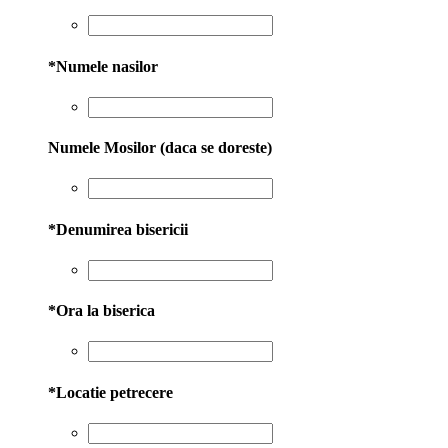
*
Numele nasilor
Numele Mosilor (daca se doreste)
*
Denumirea bisericii
*
Ora la biserica
*
Locatie petrecere