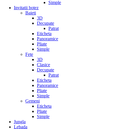
Simple
Invitatii botez
Baieti
3D
Decupate
Patrat
Eticheta
Panoramice
Pliate
Simple
Fete
3D
Clasice
Decupate
Patrat
Eticheta
Panoramice
Pliate
Simple
Gemeni
Eticheta
Pliate
Simple
Jungla
Lebada