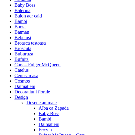
Baby Boss
Balerina
Balon aer cald
Bambi
Barza
Batman
Bebelusi
Broasca testoasa
Broscuta
Buburuza
Bufnita
Cars – Fulger McQueen
Catelus
Cenusareasa
Cosmos
Dalmatieni
Decoratiuni florale
Design
Desene animate
Alba ca Zapada
Baby Boss
Bambi
Dalmatieni
Frozen