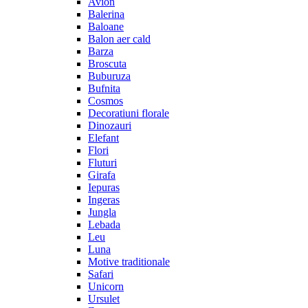
Avion
Balerina
Baloane
Balon aer cald
Barza
Broscuta
Buburuza
Bufnita
Cosmos
Decoratiuni florale
Dinozauri
Elefant
Flori
Fluturi
Girafa
Iepuras
Ingeras
Jungla
Lebada
Leu
Luna
Motive traditionale
Safari
Unicorn
Ursulet