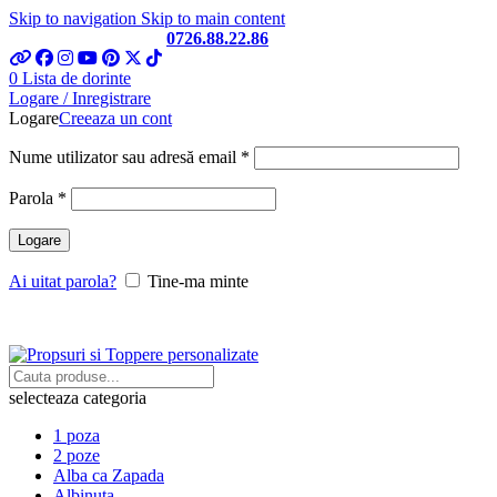
Skip to navigation
Skip to main content
Telefon si Whatsapp
0726.88.22.86
0
Lista de dorinte
Logare / Inregistrare
Logare
Creeaza un cont
Obligatoriu
Nume utilizator sau adresă email
*
Obligatoriu
Parola
*
Logare
Ai uitat parola?
Tine-ma minte
selecteaza categoria
1 poza
2 poze
Alba ca Zapada
Albinuta