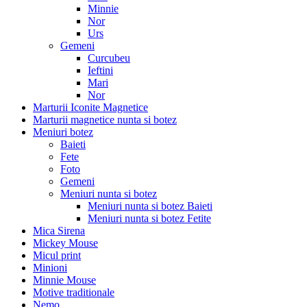
Minnie
Nor
Urs
Gemeni
Curcubeu
Ieftini
Mari
Nor
Marturii Iconite Magnetice
Marturii magnetice nunta si botez
Meniuri botez
Baieti
Fete
Foto
Gemeni
Meniuri nunta si botez
Meniuri nunta si botez Baieti
Meniuri nunta si botez Fetite
Mica Sirena
Mickey Mouse
Micul print
Minioni
Minnie Mouse
Motive traditionale
Nemo