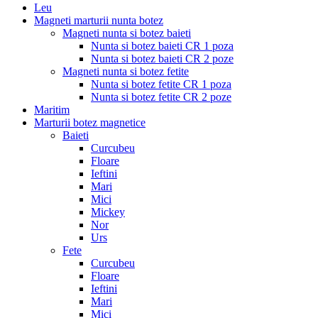
Leu
Magneti marturii nunta botez
Magneti nunta si botez baieti
Nunta si botez baieti CR 1 poza
Nunta si botez baieti CR 2 poze
Magneti nunta si botez fetite
Nunta si botez fetite CR 1 poza
Nunta si botez fetite CR 2 poze
Maritim
Marturii botez magnetice
Baieti
Curcubeu
Floare
Ieftini
Mari
Mici
Mickey
Nor
Urs
Fete
Curcubeu
Floare
Ieftini
Mari
Mici