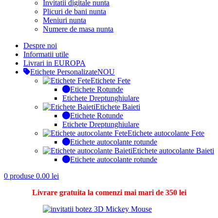
Invitatii digitale nunta
Plicuri de bani nunta
Meniuri nunta
Numere de masa nunta
Despre noi
Informatii utile
Livrari in EUROPA
Etichete Personalizate
NOU
Etichete Fete
Etichete Rotunde
Etichete Dreptunghiulare
Etichete Baieti
Etichete Rotunde
Etichete Dreptunghiulare
Etichete autocolante Fete
Etichete autocolante rotunde
Etichete autocolante Baieti
Etichete autocolante rotunde
0
produse
0.00
lei
Livrare gratuita la comenzi mai mari de 350 lei