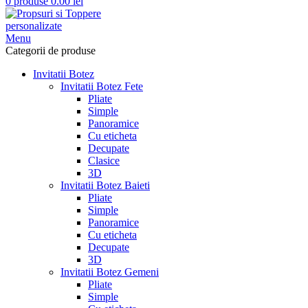
0
produse
0.00
lei
Menu
Categorii de produse
Invitatii Botez
Invitatii Botez Fete
Pliate
Simple
Panoramice
Cu eticheta
Decupate
Clasice
3D
Invitatii Botez Baieti
Pliate
Simple
Panoramice
Cu eticheta
Decupate
3D
Invitatii Botez Gemeni
Pliate
Simple