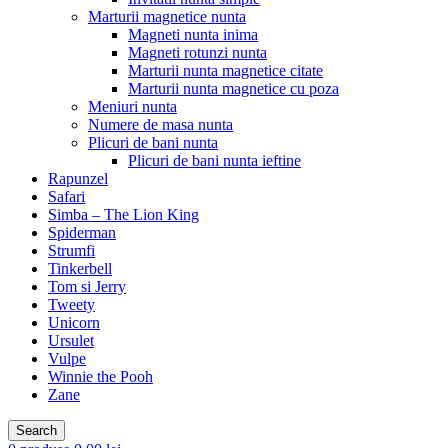
Marturii magnetice nunta
Magneti nunta inima
Magneti rotunzi nunta
Marturii nunta magnetice citate
Marturii nunta magnetice cu poza
Meniuri nunta
Numere de masa nunta
Plicuri de bani nunta
Plicuri de bani nunta ieftine
Rapunzel
Safari
Simba – The Lion King
Spiderman
Strumfi
Tinkerbell
Tom si Jerry
Tweety
Unicorn
Ursulet
Vulpe
Winnie the Pooh
Zane
Search