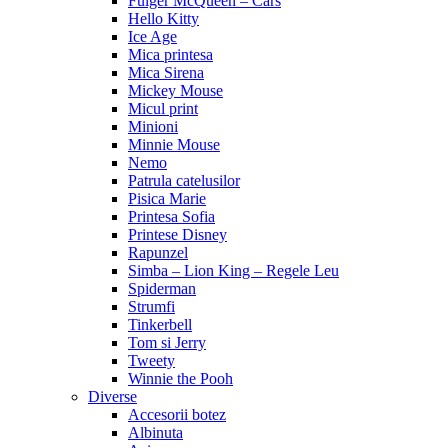
Fulger McQueen – Cars
Hello Kitty
Ice Age
Mica printesa
Mica Sirena
Mickey Mouse
Micul print
Minioni
Minnie Mouse
Nemo
Patrula catelusilor
Pisica Marie
Printesa Sofia
Printese Disney
Rapunzel
Simba – Lion King – Regele Leu
Spiderman
Strumfi
Tinkerbell
Tom si Jerry
Tweety
Winnie the Pooh
Diverse
Accesorii botez
Albinuta