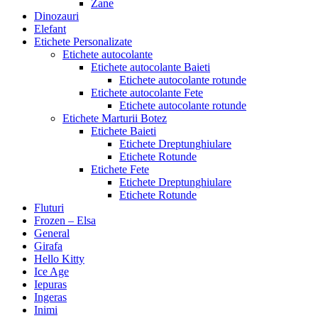
Zane
Dinozauri
Elefant
Etichete Personalizate
Etichete autocolante
Etichete autocolante Baieti
Etichete autocolante rotunde
Etichete autocolante Fete
Etichete autocolante rotunde
Etichete Marturii Botez
Etichete Baieti
Etichete Dreptunghiulare
Etichete Rotunde
Etichete Fete
Etichete Dreptunghiulare
Etichete Rotunde
Fluturi
Frozen – Elsa
General
Girafa
Hello Kitty
Ice Age
Iepuras
Ingeras
Inimi