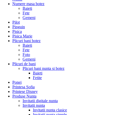
Numere masa botez
Baieti
Fete
Gemeni
Pilot
Pinguin
Pisica
Pisica Marie
Plicuri bani botez
Baieti
Fete
Foto
Gemeni
Plicuri de bani
Plicuri bani nunta si botez
Baieti
Fetite
Ponei
Printesa Sofia
Printese Disney
Produse Nunta
Invitatii digitale nunta
Invitatii nunta
Invitatii nunta clasice
Invitatii nunta simple