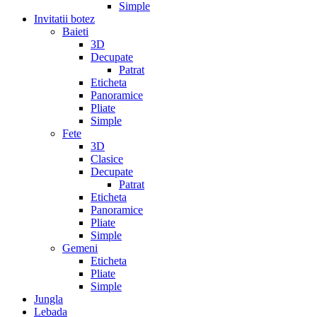
Simple
Invitatii botez
Baieti
3D
Decupate
Patrat
Eticheta
Panoramice
Pliate
Simple
Fete
3D
Clasice
Decupate
Patrat
Eticheta
Panoramice
Pliate
Simple
Gemeni
Eticheta
Pliate
Simple
Jungla
Lebada