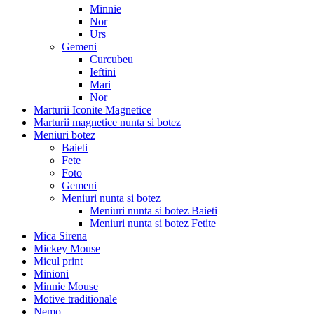
Minnie
Nor
Urs
Gemeni
Curcubeu
Ieftini
Mari
Nor
Marturii Iconite Magnetice
Marturii magnetice nunta si botez
Meniuri botez
Baieti
Fete
Foto
Gemeni
Meniuri nunta si botez
Meniuri nunta si botez Baieti
Meniuri nunta si botez Fetite
Mica Sirena
Mickey Mouse
Micul print
Minioni
Minnie Mouse
Motive traditionale
Nemo