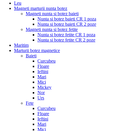
Leu
Magneti marturii nunta botez
Magneti nunta si botez baieti
Nunta si botez baieti CR 1 poza
Nunta si botez baieti CR 2 poze
Magneti nunta si botez fetite
Nunta si botez fetite CR 1 poza
Nunta si botez fetite CR 2 poze
Maritim
Marturii botez magnetice
Baieti
Curcubeu
Floare
Ieftini
Mari
Mici
Mickey
Nor
Urs
Fete
Curcubeu
Floare
Ieftini
Mari
Mici