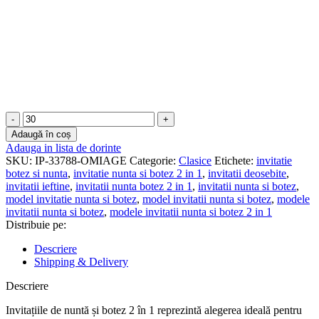
Cantitate
Invitatii
Adaugă în coș
nunta
Adauga in lista de dorinte
si
SKU:
IP-33788-OMIAGE
Categorie:
Clasice
Etichete:
invitatie
botez
botez si nunta
,
invitatie nunta si botez 2 in 1
,
invitatii deosebite
,
2
invitatii ieftine
,
invitatii nunta botez 2 in 1
,
invitatii nunta si botez
,
in
model invitatie nunta si botez
,
model invitatii nunta si botez
,
modele
1
invitatii nunta si botez
,
modele invitatii nunta si botez 2 in 1
-
Distribuie pe:
Clasice
-
Descriere
INBC-
Shipping & Delivery
04
Descriere
Invitațiile de nuntă și botez 2 în 1 reprezintă alegerea ideală pentru