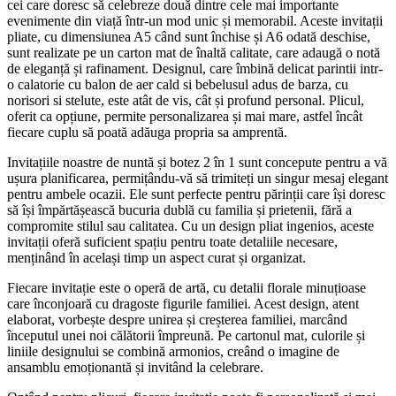
cei care doresc să celebreze două dintre cele mai importante
evenimente din viață într-un mod unic și memorabil. Aceste invitații
pliate, cu dimensiunea A5 când sunt închise și A6 odată deschise,
sunt realizate pe un carton mat de înaltă calitate, care adaugă o notă
de eleganță și rafinament. Designul, care îmbină delicat parintii intr-
o calatorie cu balon de aer cald si bebelusul adus de barza, cu
norisori si stelute, este atât de vis, cât și profund personal. Plicul,
oferit ca opțiune, permite personalizarea și mai mare, astfel încât
fiecare cuplu să poată adăuga propria sa amprentă.
Invitațiile noastre de nuntă și botez 2 în 1 sunt concepute pentru a vă
ușura planificarea, permițându-vă să trimiteți un singur mesaj elegant
pentru ambele ocazii. Ele sunt perfecte pentru părinții care își doresc
să își împărtășească bucuria dublă cu familia și prietenii, fără a
compromite stilul sau calitatea. Cu un design pliat ingenios, aceste
invitații oferă suficient spațiu pentru toate detaliile necesare,
menținând în același timp un aspect curat și organizat.
Fiecare invitație este o operă de artă, cu detalii florale minuțioase
care înconjoară cu dragoste figurile familiei. Acest design, atent
elaborat, vorbește despre unirea și creșterea familiei, marcând
începutul unei noi călătorii împreună. Pe cartonul mat, culorile și
liniile designului se combină armonios, creând o imagine de
ansamblu emoționantă și invitând la celebrare.