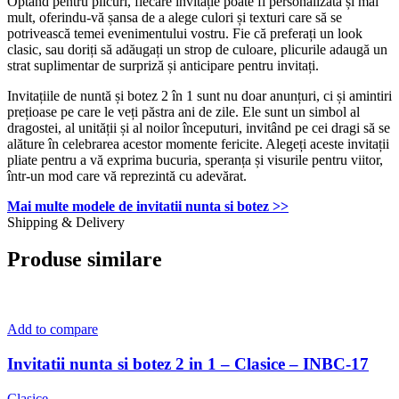
Optând pentru plicuri, fiecare invitație poate fi personalizată și mai
mult, oferindu-vă șansa de a alege culori și texturi care să se
potrivească temei evenimentului vostru. Fie că preferați un look
clasic, sau doriți să adăugați un strop de culoare, plicurile adaugă un
strat suplimentar de surpriză și anticipare pentru invitați.
Invitațiile de nuntă și botez 2 în 1 sunt nu doar anunțuri, ci și amintiri
prețioase pe care le veți păstra ani de zile. Ele sunt un simbol al
dragostei, al unității și al noilor începuturi, invitând pe cei dragi să se
alăture în celebrarea acestor momente fericite. Alegeți aceste invitații
pliate pentru a vă exprima bucuria, speranța și visurile pentru viitor,
într-un mod care vă reprezintă cu adevărat.
Mai multe modele de invitatii nunta si botez >>
Shipping & Delivery
Produse similare
Add to compare
Invitatii nunta si botez 2 in 1 – Clasice – INBC-17
Clasice