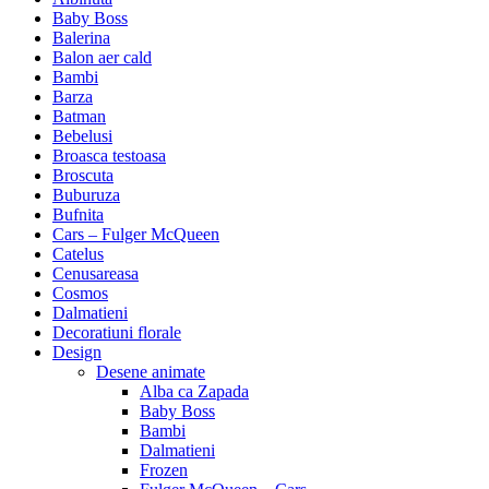
Baby Boss
Balerina
Balon aer cald
Bambi
Barza
Batman
Bebelusi
Broasca testoasa
Broscuta
Buburuza
Bufnita
Cars – Fulger McQueen
Catelus
Cenusareasa
Cosmos
Dalmatieni
Decoratiuni florale
Design
Desene animate
Alba ca Zapada
Baby Boss
Bambi
Dalmatieni
Frozen