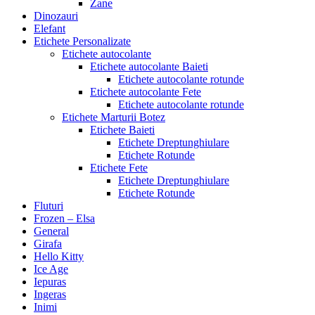
Zane
Dinozauri
Elefant
Etichete Personalizate
Etichete autocolante
Etichete autocolante Baieti
Etichete autocolante rotunde
Etichete autocolante Fete
Etichete autocolante rotunde
Etichete Marturii Botez
Etichete Baieti
Etichete Dreptunghiulare
Etichete Rotunde
Etichete Fete
Etichete Dreptunghiulare
Etichete Rotunde
Fluturi
Frozen – Elsa
General
Girafa
Hello Kitty
Ice Age
Iepuras
Ingeras
Inimi