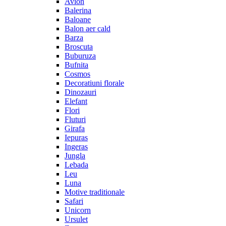
Avion
Balerina
Baloane
Balon aer cald
Barza
Broscuta
Buburuza
Bufnita
Cosmos
Decoratiuni florale
Dinozauri
Elefant
Flori
Fluturi
Girafa
Iepuras
Ingeras
Jungla
Lebada
Leu
Luna
Motive traditionale
Safari
Unicorn
Ursulet