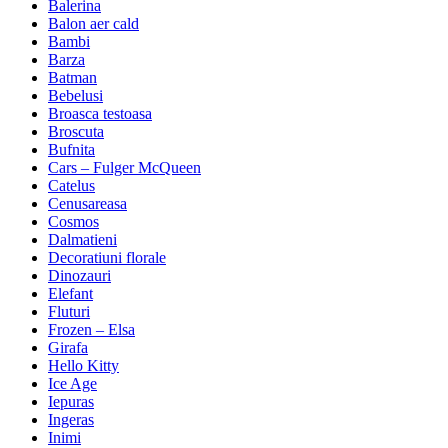
Balerina
Balon aer cald
Bambi
Barza
Batman
Bebelusi
Broasca testoasa
Broscuta
Bufnita
Cars – Fulger McQueen
Catelus
Cenusareasa
Cosmos
Dalmatieni
Decoratiuni florale
Dinozauri
Elefant
Fluturi
Frozen – Elsa
Girafa
Hello Kitty
Ice Age
Iepuras
Ingeras
Inimi