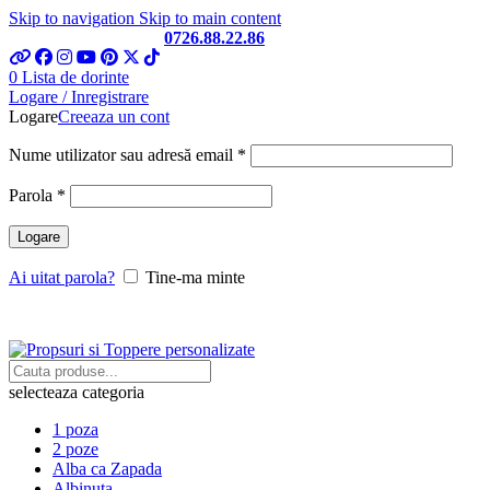
Skip to navigation
Skip to main content
Telefon si Whatsapp
0726.88.22.86
0
Lista de dorinte
Logare / Inregistrare
Logare
Creeaza un cont
Obligatoriu
Nume utilizator sau adresă email
*
Obligatoriu
Parola
*
Logare
Ai uitat parola?
Tine-ma minte
selecteaza categoria
1 poza
2 poze
Alba ca Zapada
Albinuta