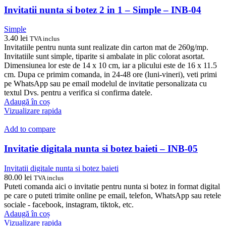
Invitatii nunta si botez 2 in 1 – Simple – INB-04
Simple
3.40
lei
TVA inclus
Invitatiile pentru nunta sunt realizate din carton mat de 260g/mp.
Invitatiile sunt simple, tiparite si ambalate in plic colorat asortat.
Dimensiunea lor este de 14 x 10 cm, iar a plicului este de 16 x 11.5
cm. Dupa ce primim comanda, in 24-48 ore (luni-vineri), veti primi
pe WhatsApp sau pe email modelul de invitatie personalizata cu
textul Dvs. pentru a verifica si confirma datele.
Adaugă în coș
Vizualizare rapida
Add to compare
Invitatie digitala nunta si botez baieti – INB-05
Invitatii digitale nunta si botez baieti
80.00
lei
TVA inclus
Puteti comanda aici o invitatie pentru nunta si botez in format digital
pe care o puteti trimite online pe email, telefon, WhatsApp sau retele
sociale - facebook, instagram, tiktok, etc.
Adaugă în coș
Vizualizare rapida