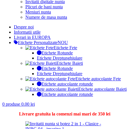
Invitatii digitale nunta
Plicuri de bani nunta
Meniuri nunta
Numere de masa nunta
Despre noi
Informatii utile
Livrari in EUROPA
Etichete Personalizate
NOU
Etichete Fete
Etichete Rotunde
Etichete Dreptunghiulare
Etichete Baieti
Etichete Rotunde
Etichete Dreptunghiulare
Etichete autocolante Fete
Etichete autocolante rotunde
Etichete autocolante Baieti
Etichete autocolante rotunde
0
produse
0.00
lei
Livrare gratuita la comenzi mai mari de 350 lei