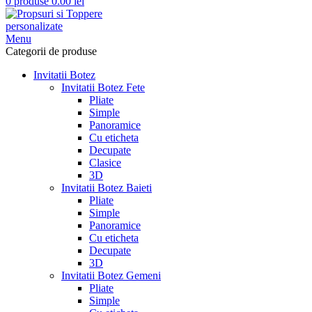
0
produse
0.00
lei
Menu
Categorii de produse
Invitatii Botez
Invitatii Botez Fete
Pliate
Simple
Panoramice
Cu eticheta
Decupate
Clasice
3D
Invitatii Botez Baieti
Pliate
Simple
Panoramice
Cu eticheta
Decupate
3D
Invitatii Botez Gemeni
Pliate
Simple