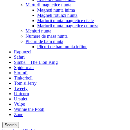
Marturii magnetice nunta
Magneti nunta inima
Magneti rotunzi nunta
Marturii nunta magnetice citate
Marturii nunta magnetice cu poza
Meniuri nunta
Numere de masa nunta
Plicuri de bani nunta
Plicuri de bani nunta ieftine
Rapunzel
Safari
Simba – The Lion King
Spiderman
Strumfi
Tinkerbell
Tom si Jerry
Tweety
Unicorn
Ursulet
Vulpe
Winnie the Pooh
Zane
Search