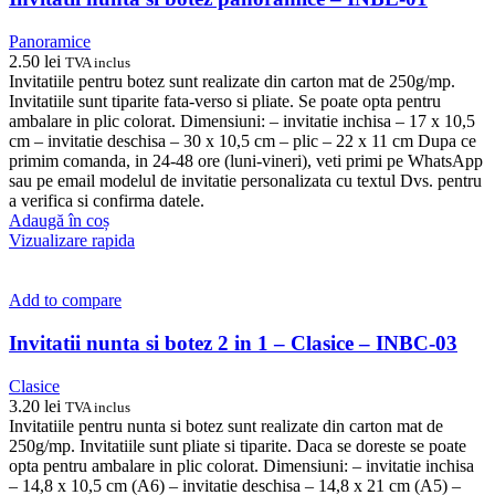
Panoramice
2.50
lei
TVA inclus
Invitatiile pentru botez sunt realizate din carton mat de 250g/mp.
Invitatiile sunt tiparite fata-verso si pliate. Se poate opta pentru
ambalare in plic colorat. Dimensiuni: – invitatie inchisa – 17 x 10,5
cm – invitatie deschisa – 30 x 10,5 cm – plic – 22 x 11 cm Dupa ce
primim comanda, in 24-48 ore (luni-vineri), veti primi pe WhatsApp
sau pe email modelul de invitatie personalizata cu textul Dvs. pentru
a verifica si confirma datele.
Adaugă în coș
Vizualizare rapida
Add to compare
Invitatii nunta si botez 2 in 1 – Clasice – INBC-03
Clasice
3.20
lei
TVA inclus
Invitatiile pentru nunta si botez sunt realizate din carton mat de
250g/mp. Invitatiile sunt pliate si tiparite. Daca se doreste se poate
opta pentru ambalare in plic colorat. Dimensiuni: – invitatie inchisa
– 14,8 x 10,5 cm (A6) – invitatie deschisa – 14,8 x 21 cm (A5) –