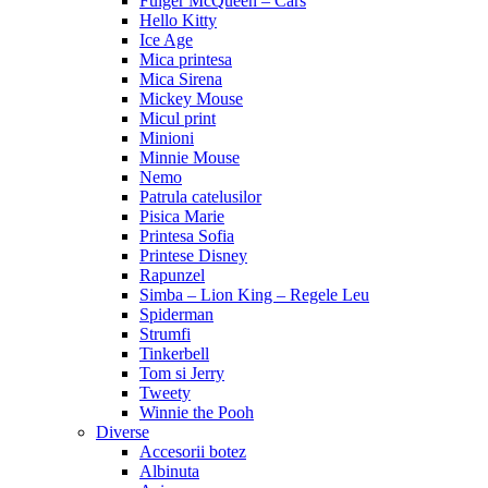
Fulger McQueen – Cars
Hello Kitty
Ice Age
Mica printesa
Mica Sirena
Mickey Mouse
Micul print
Minioni
Minnie Mouse
Nemo
Patrula catelusilor
Pisica Marie
Printesa Sofia
Printese Disney
Rapunzel
Simba – Lion King – Regele Leu
Spiderman
Strumfi
Tinkerbell
Tom si Jerry
Tweety
Winnie the Pooh
Diverse
Accesorii botez
Albinuta