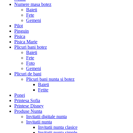
Numere masa botez
Baieti
Fete
Gemeni
Pilot
Pinguin
Pisica
Pisica Marie
Plicuri bani botez
Baieti
Fete
Foto
Gemeni
Plicuri de bani
Plicuri bani nunta si botez
Baieti
Fetite
Ponei
Printesa Sofia
Printese Disney
Produse Nunta
Invitatii digitale nunta
Invitatii nunta
Invitatii nunta clasice
Invitatii nunta simple