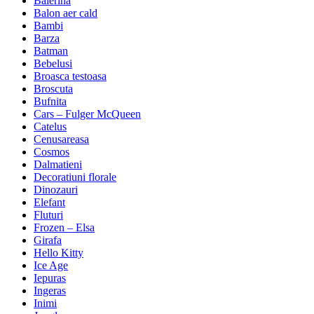
Balerina
Balon aer cald
Bambi
Barza
Batman
Bebelusi
Broasca testoasa
Broscuta
Bufnita
Cars – Fulger McQueen
Catelus
Cenusareasa
Cosmos
Dalmatieni
Decoratiuni florale
Dinozauri
Elefant
Fluturi
Frozen – Elsa
Girafa
Hello Kitty
Ice Age
Iepuras
Ingeras
Inimi