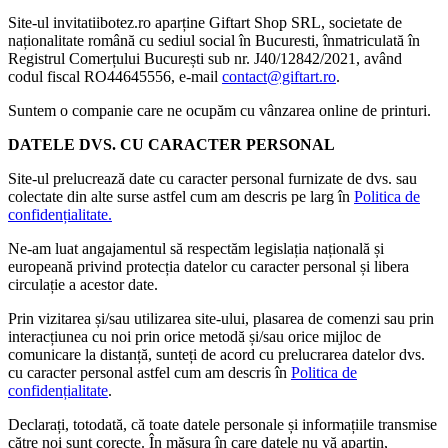
Site-ul invitatiibotez.ro aparține Giftart Shop SRL, societate de
naționalitate română cu sediul social în Bucuresti, înmatriculată în
Registrul Comerțului București sub nr. J40/12842/2021, având
codul fiscal RO44645556, e-mail
contact@giftart.ro
.
Suntem o companie care ne ocupăm cu vânzarea online de printuri.
DATELE DVS. CU CARACTER PERSONAL
Site-ul prelucrează date cu caracter personal furnizate de dvs. sau
colectate din alte surse astfel cum am descris pe larg în
Politica de
confidențialitate.
Ne-am luat angajamentul să respectăm legislația națională și
europeană privind protecția datelor cu caracter personal și libera
circulație a acestor date.
Prin vizitarea și/sau utilizarea site-ului, plasarea de comenzi sau prin
interacțiunea cu noi prin orice metodă și/sau orice mijloc de
comunicare la distanță, sunteți de acord cu prelucrarea datelor dvs.
cu caracter personal astfel cum am descris în
Politica de
confidențialitate
.
Declarați, totodată, că toate datele personale și informațiile transmise
către noi sunt corecte. În măsura în care datele nu vă aparțin,