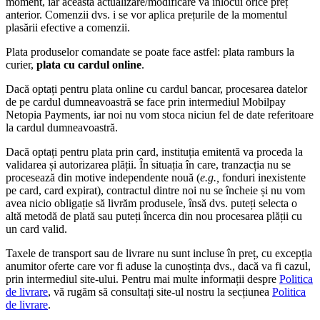
moment, iar această actualizare/modificare va înlocui orice preț
anterior. Comenzii dvs. i se vor aplica prețurile de la momentul
plasării efective a comenzii.
Plata produselor comandate se poate face astfel: plata ramburs la
curier,
plata cu cardul online
.
Dacă optați pentru plata online cu cardul bancar, procesarea datelor
de pe cardul dumneavoastră se face prin intermediul Mobilpay
Netopia Payments, iar noi nu vom stoca niciun fel de date referitoare
la cardul dumneavoastră.
Dacă optați pentru plata prin card, instituția emitentă va proceda la
validarea și autorizarea plății. În situația în care, tranzacția nu se
procesează din motive independente nouă (
e.g.,
fonduri inexistente
pe card, card expirat), contractul dintre noi nu se încheie și nu vom
avea nicio obligație să livrăm produsele, însă dvs. puteți selecta o
altă metodă de plată sau puteți încerca din nou procesarea plății cu
un card valid.
Taxele de transport sau de livrare nu sunt incluse în preț, cu excepția
anumitor oferte care vor fi aduse la cunoștința dvs., dacă va fi cazul,
prin intermediul site-ului. Pentru mai multe informații despre
Politica
de livrare
, vă rugăm să consultați site-ul nostru la secțiunea
Politica
de livrare
.