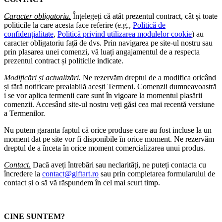
Caracter obligatoriu.
Înțelegeți că atât prezentul contract, cât și toate
politicile la care acesta face referire (e.g.,
Politică de
confidențialitate
,
Politică privind utilizarea modulelor cookie
) au
caracter obligatoriu față de dvs. Prin navigarea pe site-ul nostru sau
prin plasarea unei comenzi, vă luați angajamentul de a respecta
prezentul contract și politicile indicate.
Modificări și actualizări.
Ne rezervăm dreptul de a modifica oricând
și fără notificare prealabilă acești Termeni. Comenzii dumneavoastră
i se vor aplica termenii care sunt în vigoare la momentul plasării
comenzii. Accesând site-ul nostru veți găsi cea mai recentă versiune
a Termenilor.
Nu putem garanta faptul că orice produse care au fost incluse la un
moment dat pe site vor fi disponibile în orice moment. Ne rezervăm
dreptul de a înceta în orice moment comercializarea unui produs.
Contact.
Dacă aveți întrebări sau neclarități, ne puteți contacta cu
încredere la
contact@giftart.ro
sau prin completarea formularului de
contact și o să vă răspundem în cel mai scurt timp.
CINE SUNTEM?