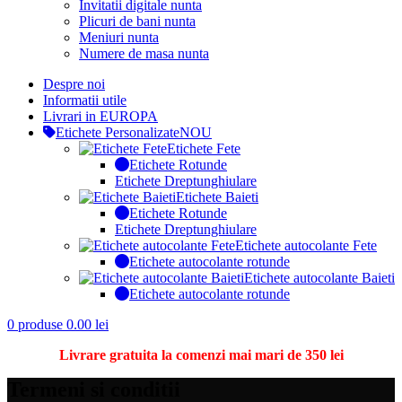
Invitatii digitale nunta
Plicuri de bani nunta
Meniuri nunta
Numere de masa nunta
Despre noi
Informatii utile
Livrari in EUROPA
Etichete Personalizate
NOU
Etichete Fete
Etichete Rotunde
Etichete Dreptunghiulare
Etichete Baieti
Etichete Rotunde
Etichete Dreptunghiulare
Etichete autocolante Fete
Etichete autocolante rotunde
Etichete autocolante Baieti
Etichete autocolante rotunde
0
produse
0.00
lei
Livrare gratuita la comenzi mai mari de 350 lei
Termeni si conditii