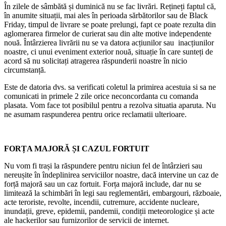
În zilele de sâmbătă și duminică nu se fac livrări. Rețineți faptul că,
în anumite situații, mai ales în perioada sărbătorilor sau de Black
Friday, timpul de livrare se poate prelungi, fapt ce poate rezulta din
aglomerarea firmelor de curierat sau din alte motive independente
nouă. Întârzierea livrării nu se va datora acțiunilor sau inacțiunilor
noastre, ci unui eveniment exterior nouă, situație în care sunteți de
acord să nu solicitați atragerea răspunderii noastre în nicio
circumstanță.
Este de datoria dvs. sa verificati coletul la primirea acestuia si sa ne
comunicati in primele 2 zile orice neconcordanta cu comanda
plasata. Vom face tot posibilul pentru a rezolva situatia aparuta. Nu
ne asumam raspunderea pentru orice reclamatii ulterioare.
FORȚA MAJORĂ ȘI CAZUL FORTUIT
Nu vom fi trași la răspundere pentru niciun fel de întârzieri sau
nereușite în îndeplinirea serviciilor noastre, dacă intervine un caz de
forță majoră sau un caz fortuit. Forța majoră include, dar nu se
limitează la schimbări în legi sau reglementări, embargouri, războaie,
acte teroriste, revolte, incendii, cutremure, accidente nucleare,
inundații, greve, epidemii, pandemii, condiții meteorologice și acte
ale hackerilor sau furnizorilor de servicii de internet.