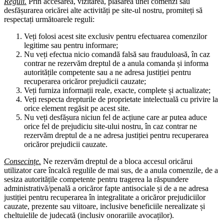
Reguli.
Prin accesarea, vizitarea, plasarea unei comenzi sau
desfășurarea oricărei alte activități pe site-ul nostru, promiteți să
respectați următoarele reguli:
Veți folosi acest site exclusiv pentru efectuarea comenzilor
legitime sau pentru informare;
Nu veți efectua nicio comandă falsă sau frauduloasă, în caz
contrar ne rezervăm dreptul de a anula comanda și informa
autoritățile competente sau a ne adresa justiției pentru
recuperarea oricăror prejudicii cauzate;
Veți furniza informații reale, exacte, complete și actualizate;
Veți respecta drepturile de proprietate intelectuală cu privire la
orice element regăsit pe acest site.
Nu veți desfășura niciun fel de acțiune care ar putea aduce
orice fel de prejudiciu site-ului nostru, în caz contrar ne
rezervăm dreptul de a ne adresa justiției pentru recuperarea
oricăror prejudicii cauzate.
Consecințe.
Ne rezervăm dreptul de a bloca accesul oricărui
utilizator care încalcă regulile de mai sus, de a anula comenzile, de a
sesiza autoritățile competente pentru tragerea la răspundere
administrativă/penală a oricăror fapte antisociale și de a ne adresa
justiției pentru recuperarea în integralitate a oricăror prejudiciilor
cauzate, prezente sau viitoare, inclusive beneficiile nerealizate și
cheltuielile de judecată (inclusiv onorariile avocaților).