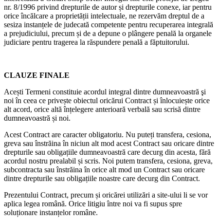
nr. 8/1996 privind drepturile de autor și drepturile conexe, iar pentru
orice încălcare a proprietății intelectuale, ne rezervăm dreptul de a
sesiza instanțele de judecată competente pentru recuperarea integrală
a prejudiciului, precum și de a depune o plângere penală la organele
judiciare pentru tragerea la răspundere penală a făptuitorului.
CLAUZE FINALE
Acești Termeni constituie acordul integral dintre dumneavoastră şi
noi în ceea ce privește obiectul oricărui Contract și înlocuiește orice
alt acord, orice altă înțelegere anterioară verbală sau scrisă dintre
dumneavoastră și noi.
Acest Contract are caracter obligatoriu. Nu puteți transfera, cesiona,
greva sau înstrăina în niciun alt mod acest Contract sau oricare dintre
drepturile sau obligațiile dumneavoastră care decurg din acesta, fără
acordul nostru prealabil și scris. Noi putem transfera, cesiona, greva,
subcontracta sau înstrăina în orice alt mod un Contract sau oricare
dintre drepturile sau obligațiile noastre care decurg din Contract.
Prezentului Contract, precum și oricărei utilizări a site-ului li se vor
aplica legea română. Orice litigiu între noi va fi supus spre
soluționare instanțelor române.