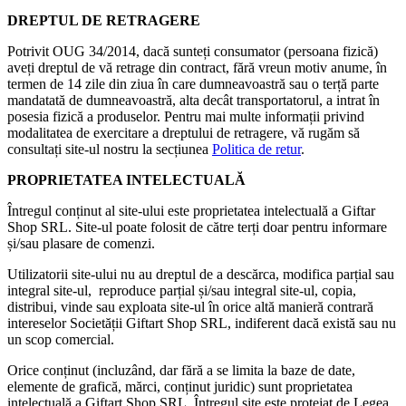
DREPTUL DE RETRAGERE
Potrivit OUG 34/2014, dacă sunteți consumator (persoana fizică)
aveți dreptul de vă retrage din contract, fără vreun motiv anume, în
termen de 14 zile din ziua în care dumneavoastră sau o terță parte
mandatată de dumneavoastră, alta decât transportatorul, a intrat în
posesia fizică a produselor. Pentru mai multe informații privind
modalitatea de exercitare a dreptului de retragere, vă rugăm să
consultați site-ul nostru la secțiunea
Politica de retur
.
PROPRIETATEA INTELECTUALĂ
Întregul conținut al site-ului este proprietatea intelectuală a Giftar
Shop SRL. Site-ul poate folosit de către terți doar pentru informare
și/sau plasare de comenzi.
Utilizatorii site-ului nu au dreptul de a descărca, modifica parțial sau
integral site-ul, reproduce parțial și/sau integral site-ul, copia,
distribui, vinde sau exploata site-ul în orice altă manieră contrară
intereselor Societății Giftart Shop SRL, indiferent dacă există sau nu
un scop comercial.
Orice conținut (incluzând, dar fără a se limita la baze de date,
elemente de grafică, mărci, conținut juridic) sunt proprietatea
intelectuală a Giftart Shop SRL. Întregul site este protejat de Legea