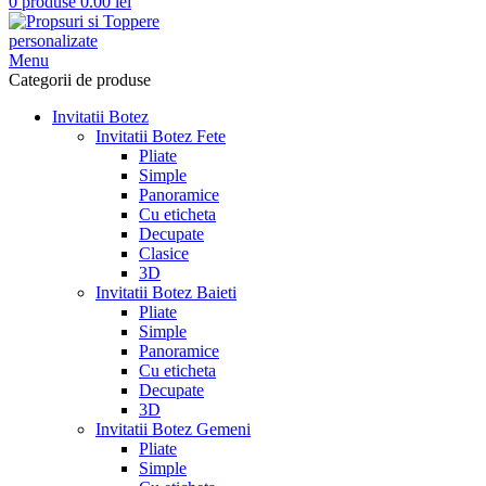
0
produse
0.00
lei
Menu
Categorii de produse
Invitatii Botez
Invitatii Botez Fete
Pliate
Simple
Panoramice
Cu eticheta
Decupate
Clasice
3D
Invitatii Botez Baieti
Pliate
Simple
Panoramice
Cu eticheta
Decupate
3D
Invitatii Botez Gemeni
Pliate
Simple