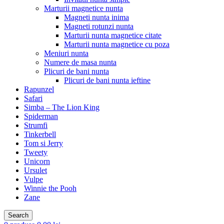
Marturii magnetice nunta
Magneti nunta inima
Magneti rotunzi nunta
Marturii nunta magnetice citate
Marturii nunta magnetice cu poza
Meniuri nunta
Numere de masa nunta
Plicuri de bani nunta
Plicuri de bani nunta ieftine
Rapunzel
Safari
Simba – The Lion King
Spiderman
Strumfi
Tinkerbell
Tom si Jerry
Tweety
Unicorn
Ursulet
Vulpe
Winnie the Pooh
Zane
Search