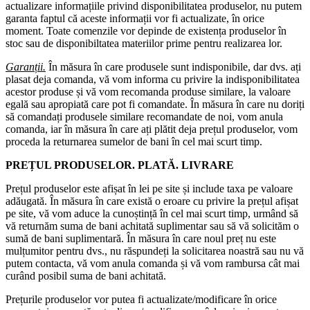
actualizare informațiile privind disponibilitatea produselor, nu putem
garanta faptul că aceste informații vor fi actualizate, în orice
moment. Toate comenzile vor depinde de existența produselor în
stoc sau de disponibiltatea materiilor prime pentru realizarea lor.
Garanții.
În măsura în care produsele sunt indisponibile, dar dvs. ați
plasat deja comanda, vă vom informa cu privire la indisponibilitatea
acestor produse și vă vom recomanda produse similare, la valoare
egală sau apropiată care pot fi comandate. În măsura în care nu doriți
să comandați produsele similare recomandate de noi, vom anula
comanda, iar în măsura în care ați plătit deja prețul produselor, vom
proceda la returnarea sumelor de bani în cel mai scurt timp.
PREȚUL PRODUSELOR. PLATĂ. LIVRARE
Prețul produselor este afișat în lei pe site și include taxa pe valoare
adăugată. În măsura în care există o eroare cu privire la prețul afișat
pe site, vă vom aduce la cunoștință în cel mai scurt timp, urmând să
vă returnăm suma de bani achitată suplimentar sau să vă solicităm o
sumă de bani suplimentară. În măsura în care noul preț nu este
mulțumitor pentru dvs., nu răspundeți la solicitarea noastră sau nu vă
putem contacta, vă vom anula comanda și vă vom rambursa cât mai
curând posibil suma de bani achitată.
Prețurile produselor vor putea fi actualizate/modificare în orice