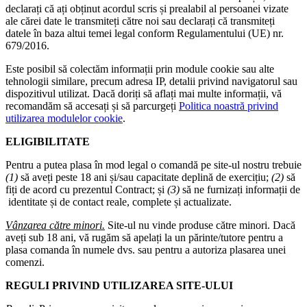
declarați că ați obținut acordul scris și prealabil al persoanei vizate
ale cărei date le transmiteți către noi sau declarați că transmiteți
datele în baza altui temei legal conform Regulamentului (UE) nr.
679/2016.
Este posibil să colectăm informații prin module cookie sau alte
tehnologii similare, precum adresa IP, detalii privind navigatorul sau
dispozitivul utilizat. Dacă doriți să aflați mai multe informații, vă
recomandăm să accesați și să parcurgeți
Politica noastră privind
utilizarea modulelor cookie
.
ELIGIBILITATE
Pentru a putea plasa în mod legal o comandă pe site-ul nostru trebuie
(1)
să aveți peste 18 ani și/sau capacitate deplină de exercițiu;
(2)
să
fiți de acord cu prezentul Contract; și
(3)
să ne furnizați informații de
identitate și de contact reale, complete și actualizate.
Vânzarea către minori.
Site-ul nu vinde produse către minori. Dacă
aveți sub 18 ani, vă rugăm să apelați la un părinte/tutore pentru a
plasa comanda în numele dvs. sau pentru a autoriza plasarea unei
comenzi.
REGULI PRIVIND UTILIZAREA SITE-ULUI