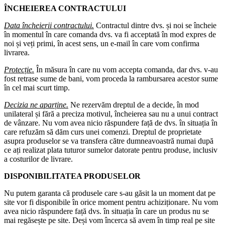
ÎNCHEIEREA CONTRACTULUI
Data încheierii contractului.
Contractul dintre dvs. și noi se încheie
în momentul în care comanda dvs. va fi acceptată în mod expres de
noi și veți primi, în acest sens, un e-mail în care vom confirma
livrarea.
Protecție.
În măsura în care nu vom accepta comanda, dar dvs. v-au
fost retrase sume de bani, vom proceda la rambursarea acestor sume
în cel mai scurt timp.
Decizia ne aparține.
Ne rezervăm dreptul de a decide, în mod
unilateral și fără a preciza motivul, încheierea sau nu a unui contract
de vânzare. Nu vom avea nicio răspundere față de dvs. în situația în
care refuzăm să dăm curs unei comenzi. Dreptul de proprietate
asupra produselor se va transfera către dumneavoastră numai după
ce ați realizat plata tuturor sumelor datorate pentru produse, inclusiv
a costurilor de livrare.
DISPONIBILITATEA PRODUSELOR
Nu putem garanta că produsele care s-au găsit la un moment dat pe
site vor fi disponibile în orice moment pentru achiziționare. Nu vom
avea nicio răspundere față dvs. în situația în care un produs nu se
mai regăsește pe site. Deși vom încerca să avem în timp real pe site