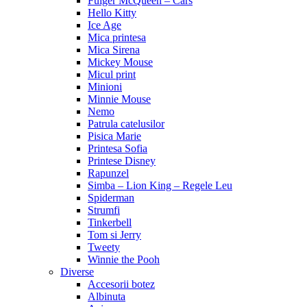
Fulger McQueen – Cars
Hello Kitty
Ice Age
Mica printesa
Mica Sirena
Mickey Mouse
Micul print
Minioni
Minnie Mouse
Nemo
Patrula catelusilor
Pisica Marie
Printesa Sofia
Printese Disney
Rapunzel
Simba – Lion King – Regele Leu
Spiderman
Strumfi
Tinkerbell
Tom si Jerry
Tweety
Winnie the Pooh
Diverse
Accesorii botez
Albinuta