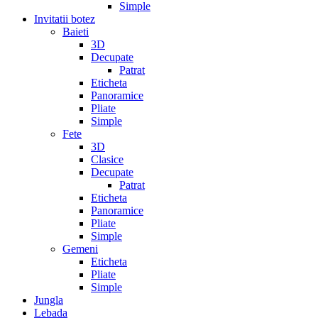
Simple
Invitatii botez
Baieti
3D
Decupate
Patrat
Eticheta
Panoramice
Pliate
Simple
Fete
3D
Clasice
Decupate
Patrat
Eticheta
Panoramice
Pliate
Simple
Gemeni
Eticheta
Pliate
Simple
Jungla
Lebada