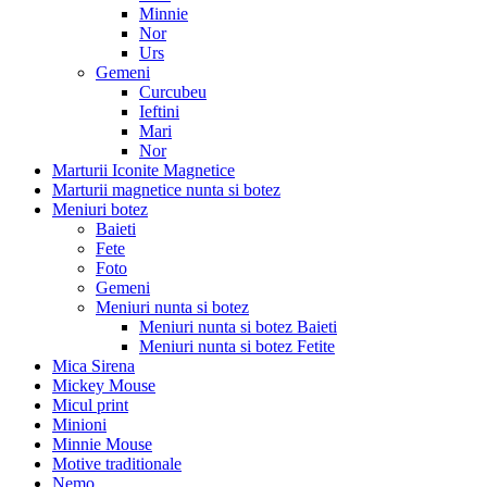
Minnie
Nor
Urs
Gemeni
Curcubeu
Ieftini
Mari
Nor
Marturii Iconite Magnetice
Marturii magnetice nunta si botez
Meniuri botez
Baieti
Fete
Foto
Gemeni
Meniuri nunta si botez
Meniuri nunta si botez Baieti
Meniuri nunta si botez Fetite
Mica Sirena
Mickey Mouse
Micul print
Minioni
Minnie Mouse
Motive traditionale
Nemo