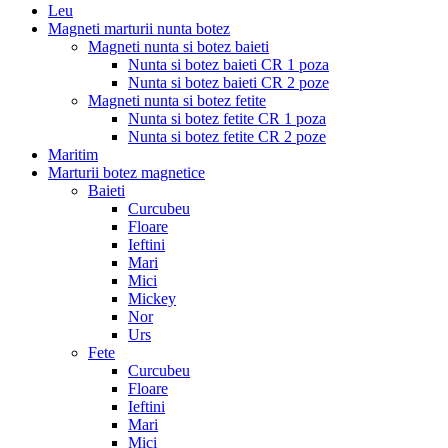
Leu
Magneti marturii nunta botez
Magneti nunta si botez baieti
Nunta si botez baieti CR 1 poza
Nunta si botez baieti CR 2 poze
Magneti nunta si botez fetite
Nunta si botez fetite CR 1 poza
Nunta si botez fetite CR 2 poze
Maritim
Marturii botez magnetice
Baieti
Curcubeu
Floare
Ieftini
Mari
Mici
Mickey
Nor
Urs
Fete
Curcubeu
Floare
Ieftini
Mari
Mici