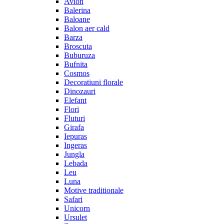
Avion
Balerina
Baloane
Balon aer cald
Barza
Broscuta
Buburuza
Bufnita
Cosmos
Decoratiuni florale
Dinozauri
Elefant
Flori
Fluturi
Girafa
Iepuras
Ingeras
Jungla
Lebada
Leu
Luna
Motive traditionale
Safari
Unicorn
Ursulet