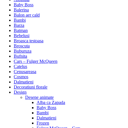
Baby Boss
Balerina
Balon aer cald
Bambi
Barza
Batman
Bebelusi
Broasca testoasa
Broscuta
Buburuza
Bufnita
Cars – Fulger McQueen
Catelus
Cenusareasa
Cosmos
Dalmatieni
Decoratiuni florale
Design
Desene animate
Alba ca Zapada
Baby Boss
Bambi
Dalmatieni
Frozen