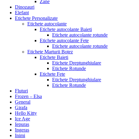
Zane
Dinozauri
Elefant
Etichete Personalizate
Etichete autocolante
Etichete autocolante Baieti
Etichete autocolante rotunde
Etichete autocolante Fete
Etichete autocolante rotunde
Etichete Marturii Botez
Etichete Baieti
Etichete Dreptunghiulare
Etichete Rotunde
Etichete Fete
Etichete Dreptunghiulare
Etichete Rotunde
Fluturi
Frozen – Elsa
General
Girafa
Hello Kitty
Ice Age
Iepuras
Ingeras
Inimi