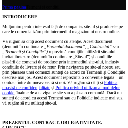
Prima pagina
Termeni si conditii
INTRODUCERE
Mulțumim pentru interesul față de compania, site-ul și produsele pe
care le comercializăm prin intermediul magazinului nostru online.
Vă rugăm să citiți acest document cu atenție. Acest document
(denumit în continuare
„Prezentul document”, „Contractul”
sau
„Termenii și Condițiile”)
reprezintă condițiile utilizării site-ului
invitatiibotez.ro (denumit în continuare „Site-ul”) și condițiile
plasării de comenzi de produse prin intermediul site-ului, inclusiv
condițiile de livrare și de retur. Prin navigarea pe site-ul nostru sau
prin plasarea unei comenzi sunteți de acord cu Termenii și Condițiile
descrise mai jos. Acest document reprezintă o convenție legală – un
contract între dumneavoastră și noi. Vă rugăm să citiți și
Politica
noastră de confidențialitate
și
Politica privind utilizarea modulelor
cookie
, înainte de a naviga pe site sau a plasa o comandă. Dacă nu
sunteți de acord cu acești Termeni sau cu Politicile indicate mai sus,
vă rugăm să nu utilizați site-ul.
PREZENTUL CONTRACT. OBLIGATIVITATE.
CONTACT