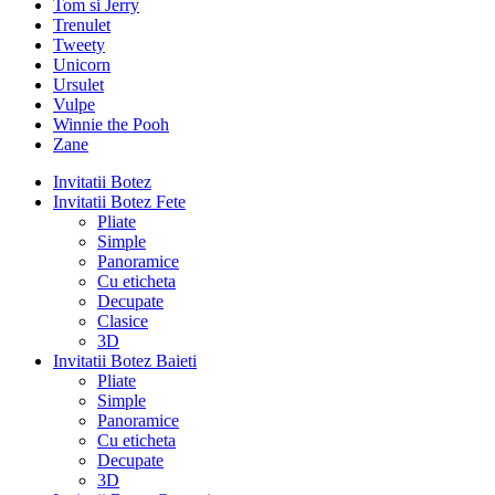
Tom si Jerry
Trenulet
Tweety
Unicorn
Ursulet
Vulpe
Winnie the Pooh
Zane
Invitatii Botez
Invitatii Botez Fete
Pliate
Simple
Panoramice
Cu eticheta
Decupate
Clasice
3D
Invitatii Botez Baieti
Pliate
Simple
Panoramice
Cu eticheta
Decupate
3D