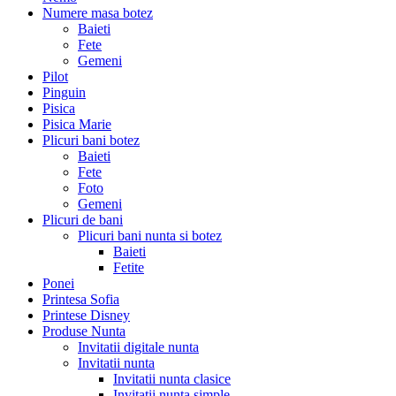
Numere masa botez
Baieti
Fete
Gemeni
Pilot
Pinguin
Pisica
Pisica Marie
Plicuri bani botez
Baieti
Fete
Foto
Gemeni
Plicuri de bani
Plicuri bani nunta si botez
Baieti
Fetite
Ponei
Printesa Sofia
Printese Disney
Produse Nunta
Invitatii digitale nunta
Invitatii nunta
Invitatii nunta clasice
Invitatii nunta simple