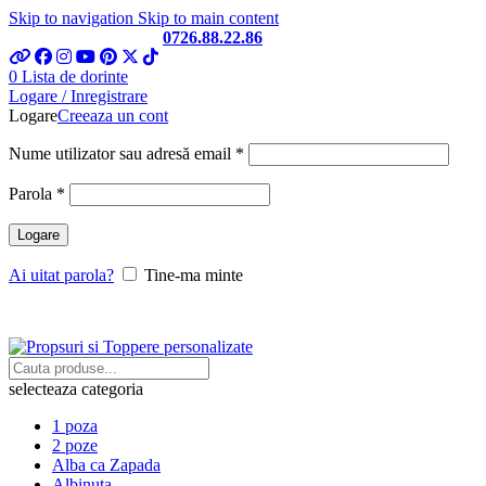
Skip to navigation
Skip to main content
Telefon si Whatsapp
0726.88.22.86
0
Lista de dorinte
Logare / Inregistrare
Logare
Creeaza un cont
Obligatoriu
Nume utilizator sau adresă email
*
Obligatoriu
Parola
*
Logare
Ai uitat parola?
Tine-ma minte
selecteaza categoria
1 poza
2 poze
Alba ca Zapada
Albinuta