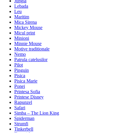
Jungla
Lebada
Leu
Maritim
Mica Sirena
Mickey Mouse
Micul print
Minioni
Minnie Mouse
Motive traditionale
Nemo
Patrula catelusilor
Pilot
Pinguin
Pisica
Pisica Marie
Ponei
Printesa Sofia
Printese Disney
Rapunzel
Safari
Simba – The Lion King
Spiderman
Strumfi
Tinkerbell