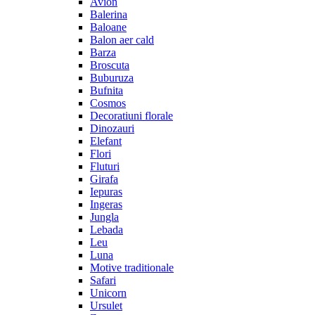
Avion
Balerina
Baloane
Balon aer cald
Barza
Broscuta
Buburuza
Bufnita
Cosmos
Decoratiuni florale
Dinozauri
Elefant
Flori
Fluturi
Girafa
Iepuras
Ingeras
Jungla
Lebada
Leu
Luna
Motive traditionale
Safari
Unicorn
Ursulet