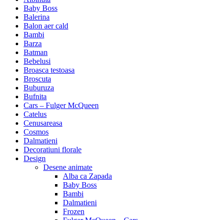
Baby Boss
Balerina
Balon aer cald
Bambi
Barza
Batman
Bebelusi
Broasca testoasa
Broscuta
Buburuza
Bufnita
Cars – Fulger McQueen
Catelus
Cenusareasa
Cosmos
Dalmatieni
Decoratiuni florale
Design
Desene animate
Alba ca Zapada
Baby Boss
Bambi
Dalmatieni
Frozen