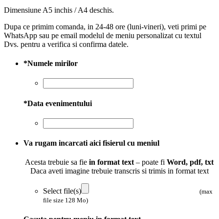
Dimensiune A5 inchis / A4 deschis.
Dupa ce primim comanda, in 24-48 ore (luni-vineri), veti primi pe
WhatsApp sau pe email modelul de meniu personalizat cu textul
Dvs. pentru a verifica si confirma datele.
*
Numele mirilor
*
Data evenimentului
Va rugam incarcati aici fisierul cu meniul
Acesta trebuie sa fie
in format text
– poate fi
Word, pdf, txt
Daca aveti imagine trebuie transcris si trimis in format text
Select file(s)
(max
file size 128 Mo)