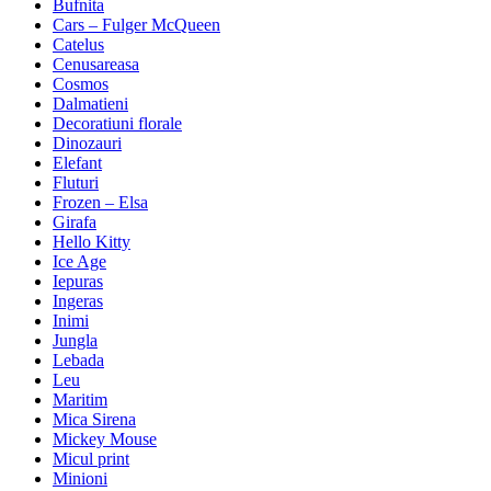
Bufnita
Cars – Fulger McQueen
Catelus
Cenusareasa
Cosmos
Dalmatieni
Decoratiuni florale
Dinozauri
Elefant
Fluturi
Frozen – Elsa
Girafa
Hello Kitty
Ice Age
Iepuras
Ingeras
Inimi
Jungla
Lebada
Leu
Maritim
Mica Sirena
Mickey Mouse
Micul print
Minioni