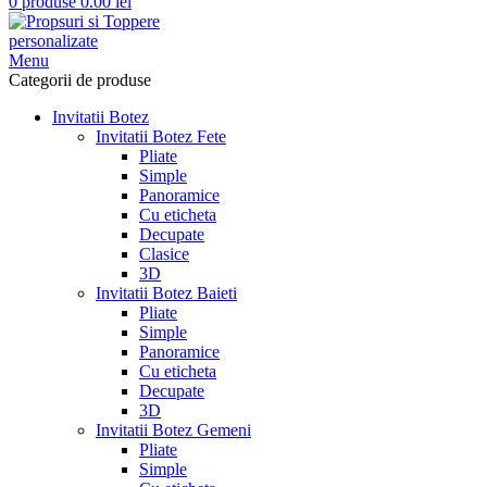
0
produse
0.00
lei
Menu
Categorii de produse
Invitatii Botez
Invitatii Botez Fete
Pliate
Simple
Panoramice
Cu eticheta
Decupate
Clasice
3D
Invitatii Botez Baieti
Pliate
Simple
Panoramice
Cu eticheta
Decupate
3D
Invitatii Botez Gemeni
Pliate
Simple