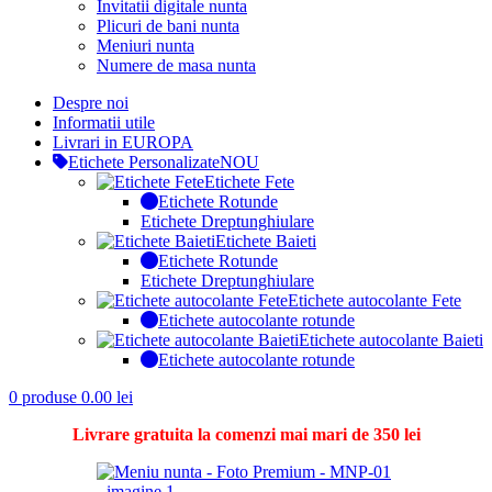
Invitatii digitale nunta
Plicuri de bani nunta
Meniuri nunta
Numere de masa nunta
Despre noi
Informatii utile
Livrari in EUROPA
Etichete Personalizate
NOU
Etichete Fete
Etichete Rotunde
Etichete Dreptunghiulare
Etichete Baieti
Etichete Rotunde
Etichete Dreptunghiulare
Etichete autocolante Fete
Etichete autocolante rotunde
Etichete autocolante Baieti
Etichete autocolante rotunde
0
produse
0.00
lei
Livrare gratuita la comenzi mai mari de 350 lei