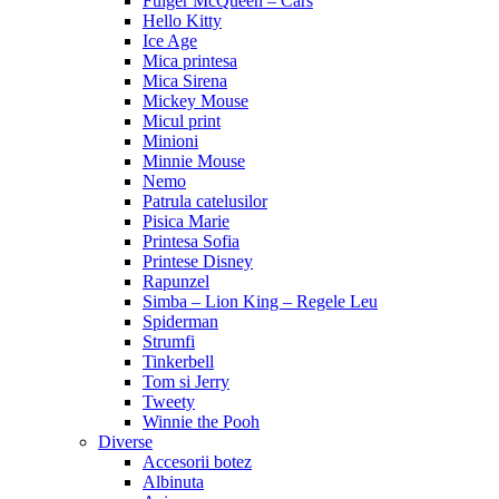
Fulger McQueen – Cars
Hello Kitty
Ice Age
Mica printesa
Mica Sirena
Mickey Mouse
Micul print
Minioni
Minnie Mouse
Nemo
Patrula catelusilor
Pisica Marie
Printesa Sofia
Printese Disney
Rapunzel
Simba – Lion King – Regele Leu
Spiderman
Strumfi
Tinkerbell
Tom si Jerry
Tweety
Winnie the Pooh
Diverse
Accesorii botez
Albinuta