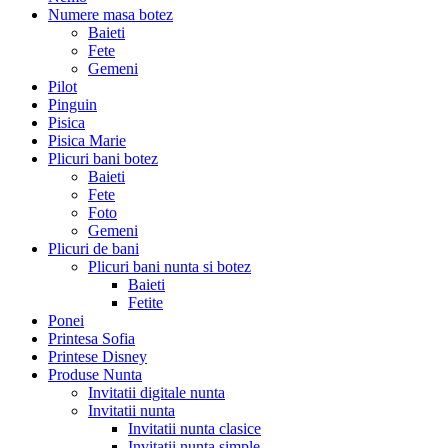
Numere masa botez
Baieti
Fete
Gemeni
Pilot
Pinguin
Pisica
Pisica Marie
Plicuri bani botez
Baieti
Fete
Foto
Gemeni
Plicuri de bani
Plicuri bani nunta si botez
Baieti
Fetite
Ponei
Printesa Sofia
Printese Disney
Produse Nunta
Invitatii digitale nunta
Invitatii nunta
Invitatii nunta clasice
Invitatii nunta simple