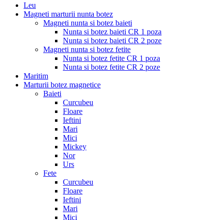
Leu
Magneti marturii nunta botez
Magneti nunta si botez baieti
Nunta si botez baieti CR 1 poza
Nunta si botez baieti CR 2 poze
Magneti nunta si botez fetite
Nunta si botez fetite CR 1 poza
Nunta si botez fetite CR 2 poze
Maritim
Marturii botez magnetice
Baieti
Curcubeu
Floare
Ieftini
Mari
Mici
Mickey
Nor
Urs
Fete
Curcubeu
Floare
Ieftini
Mari
Mici