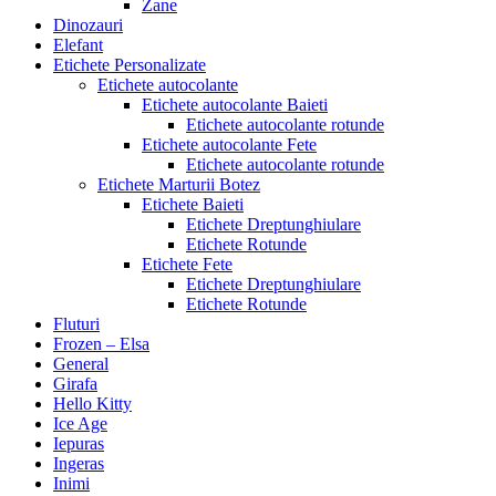
Zane
Dinozauri
Elefant
Etichete Personalizate
Etichete autocolante
Etichete autocolante Baieti
Etichete autocolante rotunde
Etichete autocolante Fete
Etichete autocolante rotunde
Etichete Marturii Botez
Etichete Baieti
Etichete Dreptunghiulare
Etichete Rotunde
Etichete Fete
Etichete Dreptunghiulare
Etichete Rotunde
Fluturi
Frozen – Elsa
General
Girafa
Hello Kitty
Ice Age
Iepuras
Ingeras
Inimi