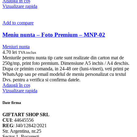
Adaugă în coș
Vizualizare rapida
Add to compare
Meniu nunta – Foto Premium – MNP-02
Meniuri nunta
4.70
lei
TVA inclus
Meniurile pentru nunta tip carte sunt realizate din carton mat de
250g/mp, print foto premium. Dimensiune A5 inchis / A4 deschis.
Dupa ce primim comanda, in 24-48 ore (luni-vineri), veti primi pe
WhatsApp sau pe email modelul de meniu personalizat cu textul
Dvs. pentru a verifica si confirma datele.
Adaugă în coș
Vizualizare rapida
Date firma
GIFTART SHOP SRL
CUI
: 44645556
REG
: J40/12842/2021
Str. Argentina, nr.25
Sector 1, Bucuresti