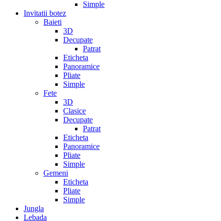
Simple
Invitatii botez
Baieti
3D
Decupate
Patrat
Eticheta
Panoramice
Pliate
Simple
Fete
3D
Clasice
Decupate
Patrat
Eticheta
Panoramice
Pliate
Simple
Gemeni
Eticheta
Pliate
Simple
Jungla
Lebada