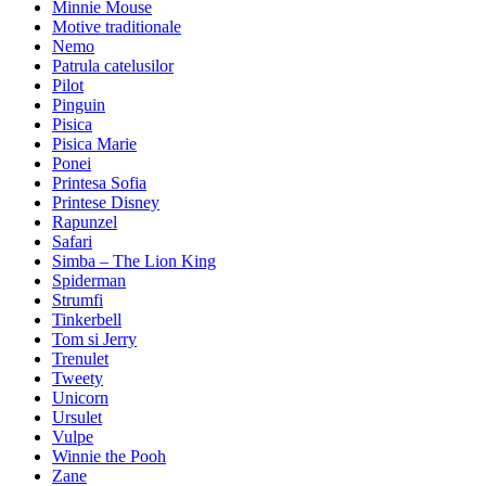
Minnie Mouse
Motive traditionale
Nemo
Patrula catelusilor
Pilot
Pinguin
Pisica
Pisica Marie
Ponei
Printesa Sofia
Printese Disney
Rapunzel
Safari
Simba – The Lion King
Spiderman
Strumfi
Tinkerbell
Tom si Jerry
Trenulet
Tweety
Unicorn
Ursulet
Vulpe
Winnie the Pooh
Zane