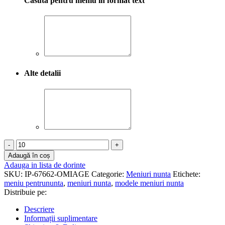
Casuta pentru meniu in format text
Alte detalii
Cantitate
Meniu
Adaugă în coș
nunta
Adauga in lista de dorinte
-
SKU:
IP-67662-OMIAGE
Categorie:
Meniuri nunta
Etichete:
Foto
meniu pentrununta
,
meniuri nunta
,
modele meniuri nunta
Premium
Distribuie pe:
-
MNP-
Descriere
01
Informații suplimentare