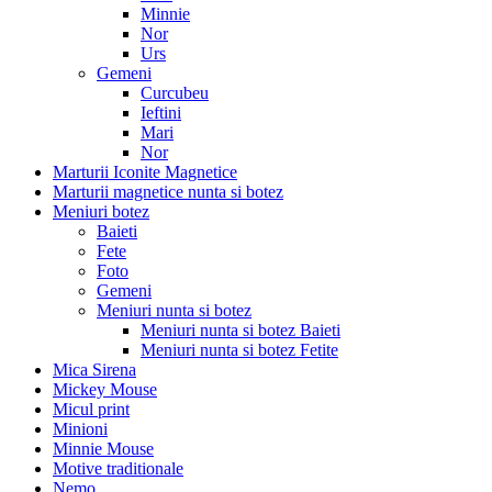
Minnie
Nor
Urs
Gemeni
Curcubeu
Ieftini
Mari
Nor
Marturii Iconite Magnetice
Marturii magnetice nunta si botez
Meniuri botez
Baieti
Fete
Foto
Gemeni
Meniuri nunta si botez
Meniuri nunta si botez Baieti
Meniuri nunta si botez Fetite
Mica Sirena
Mickey Mouse
Micul print
Minioni
Minnie Mouse
Motive traditionale
Nemo