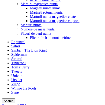
Marturii magnetice nunta
Magneti nunta inima
Magneti rotunzi nunta
Marturii nunta magnetice citate
Marturii nunta magnetice cu poza
Meniuri nunta
Numere de masa nunta
Plicuri de bani nunta
Plicuri de bani nunta ieftine
Rapunzel
Safari
Simba – The Lion King
Spiderman
Strumfi
Tinkerbell
Tom si Jerry
Tweety
Unicorn
Ursulet
Vulpe
Winnie the Pooh
Zane
Search