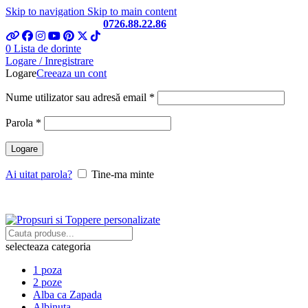
Skip to navigation
Skip to main content
Telefon si Whatsapp
0726.88.22.86
0
Lista de dorinte
Logare / Inregistrare
Logare
Creeaza un cont
Obligatoriu
Nume utilizator sau adresă email
*
Obligatoriu
Parola
*
Logare
Ai uitat parola?
Tine-ma minte
selecteaza categoria
1 poza
2 poze
Alba ca Zapada
Albinuta