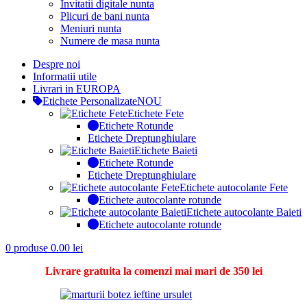
Invitatii digitale nunta
Plicuri de bani nunta
Meniuri nunta
Numere de masa nunta
Despre noi
Informatii utile
Livrari in EUROPA
Etichete Personalizate
NOU
Etichete Fete
Etichete Rotunde
Etichete Dreptunghiulare
Etichete Baieti
Etichete Rotunde
Etichete Dreptunghiulare
Etichete autocolante Fete
Etichete autocolante rotunde
Etichete autocolante Baieti
Etichete autocolante rotunde
0
produse
0.00
lei
Livrare gratuita la comenzi mai mari de 350 lei