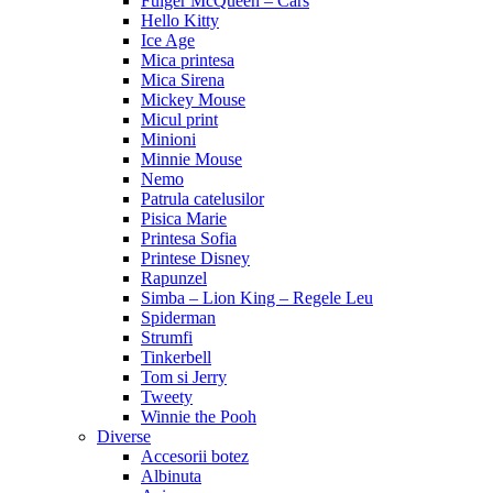
Fulger McQueen – Cars
Hello Kitty
Ice Age
Mica printesa
Mica Sirena
Mickey Mouse
Micul print
Minioni
Minnie Mouse
Nemo
Patrula catelusilor
Pisica Marie
Printesa Sofia
Printese Disney
Rapunzel
Simba – Lion King – Regele Leu
Spiderman
Strumfi
Tinkerbell
Tom si Jerry
Tweety
Winnie the Pooh
Diverse
Accesorii botez
Albinuta