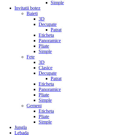
Simple
Invitatii botez
Baieti
3D
Decupate
Patrat
Eticheta
Panoramice
Pliate
Simple
Fete
3D
Clasice
Decupate
Patrat
Eticheta
Panoramice
Pliate
Simple
Gemeni
Eticheta
Pliate
Simple
Jungla
Lebada