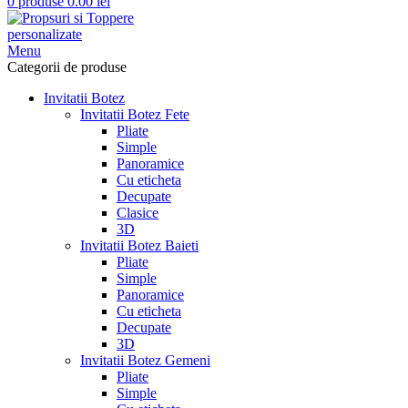
0
produse
0.00
lei
Menu
Categorii de produse
Invitatii Botez
Invitatii Botez Fete
Pliate
Simple
Panoramice
Cu eticheta
Decupate
Clasice
3D
Invitatii Botez Baieti
Pliate
Simple
Panoramice
Cu eticheta
Decupate
3D
Invitatii Botez Gemeni
Pliate
Simple