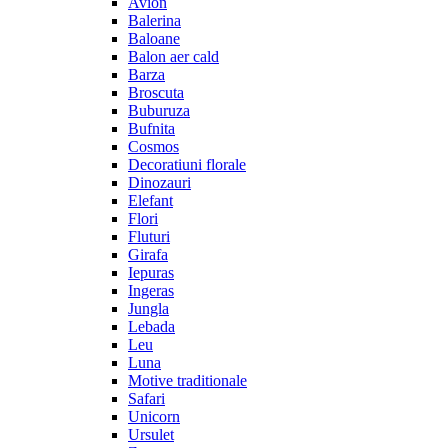
Avion
Balerina
Baloane
Balon aer cald
Barza
Broscuta
Buburuza
Bufnita
Cosmos
Decoratiuni florale
Dinozauri
Elefant
Flori
Fluturi
Girafa
Iepuras
Ingeras
Jungla
Lebada
Leu
Luna
Motive traditionale
Safari
Unicorn
Ursulet