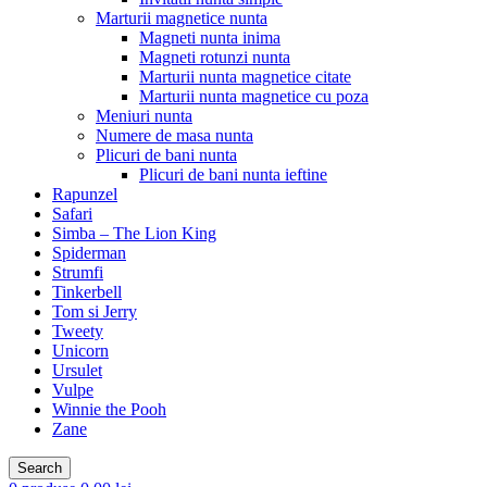
Marturii magnetice nunta
Magneti nunta inima
Magneti rotunzi nunta
Marturii nunta magnetice citate
Marturii nunta magnetice cu poza
Meniuri nunta
Numere de masa nunta
Plicuri de bani nunta
Plicuri de bani nunta ieftine
Rapunzel
Safari
Simba – The Lion King
Spiderman
Strumfi
Tinkerbell
Tom si Jerry
Tweety
Unicorn
Ursulet
Vulpe
Winnie the Pooh
Zane
Search