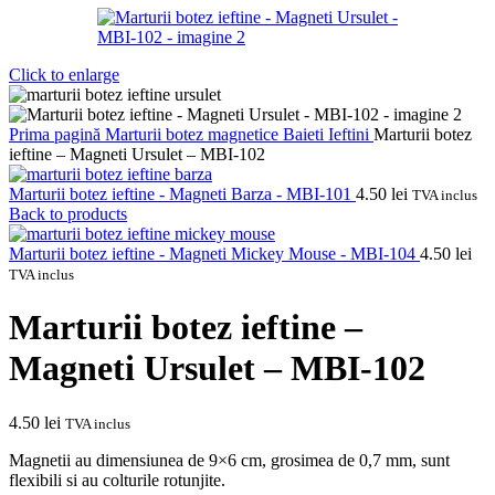
Click to enlarge
Prima pagină
Marturii botez magnetice
Baieti
Ieftini
Marturii botez
ieftine – Magneti Ursulet – MBI-102
Marturii botez ieftine - Magneti Barza - MBI-101
4.50
lei
TVA inclus
Back to products
Marturii botez ieftine - Magneti Mickey Mouse - MBI-104
4.50
lei
TVA inclus
Marturii botez ieftine –
Magneti Ursulet – MBI-102
4.50
lei
TVA inclus
Magnetii au dimensiunea de 9×6 cm, grosimea de 0,7 mm, sunt
flexibili si au colturile rotunjite.