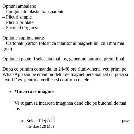
Optiuni ambalare:
– Pungute de plastic transparente
– Plicuri simple
– Plicuri printate
– Saculeti Organza
Optiune suplimentara:
– Cartonati (carton folosit ca intaritor al magnetului, cu 1mm mai
gros)
Optiunea poate fi selectata mai jos, generand automat pretul final.
Dupa ce primim comanda, in 24-48 ore (luni-vineri), veti primi pe
WhatsApp sau pe email modelul de magnet personalizat cu poza si
textul Dvs. pentru a verifica si confirma datele.
*
Incarcare imagine
Va rugam sa incarcati imaginea dand clic pe butonul de mai
jos
Select file(s)
(max
file size 128 Mo)