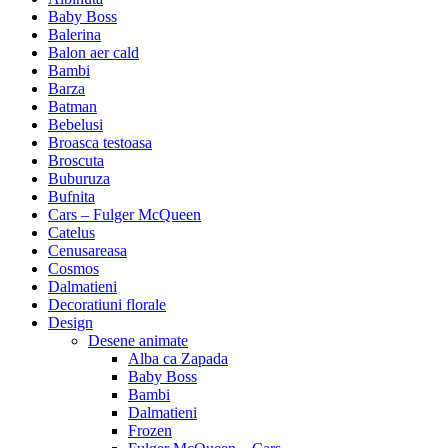
Baby Boss
Balerina
Balon aer cald
Bambi
Barza
Batman
Bebelusi
Broasca testoasa
Broscuta
Buburuza
Bufnita
Cars – Fulger McQueen
Catelus
Cenusareasa
Cosmos
Dalmatieni
Decoratiuni florale
Design
Desene animate
Alba ca Zapada
Baby Boss
Bambi
Dalmatieni
Frozen