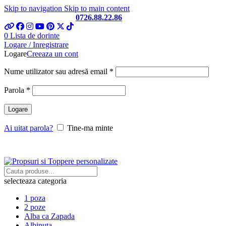
Skip to navigation
Skip to main content
Telefon si Whatsapp
0726.88.22.86
0
Lista de dorinte
Logare / Inregistrare
Logare
Creeaza un cont
Obligatoriu
Nume utilizator sau adresă email
*
Obligatoriu
Parola
*
Logare
Ai uitat parola?
Tine-ma minte
selecteaza categoria
1 poza
2 poze
Alba ca Zapada
Albinuta