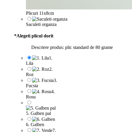
Plicuri 11x8cm
Saculeti organza
*
Alegeti plicul dorit
Descriere produs: plic standard de 80 grame
1.
Lila
2.
Roz
3.
Fucsia
4.
Rosu
5. Galben pal
6. Galben
7.