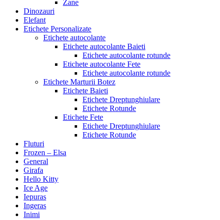
Zane
Dinozauri
Elefant
Etichete Personalizate
Etichete autocolante
Etichete autocolante Baieti
Etichete autocolante rotunde
Etichete autocolante Fete
Etichete autocolante rotunde
Etichete Marturii Botez
Etichete Baieti
Etichete Dreptunghiulare
Etichete Rotunde
Etichete Fete
Etichete Dreptunghiulare
Etichete Rotunde
Fluturi
Frozen – Elsa
General
Girafa
Hello Kitty
Ice Age
Iepuras
Ingeras
Inimi