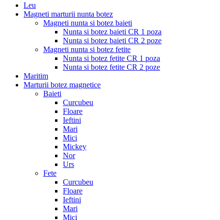
Leu
Magneti marturii nunta botez
Magneti nunta si botez baieti
Nunta si botez baieti CR 1 poza
Nunta si botez baieti CR 2 poze
Magneti nunta si botez fetite
Nunta si botez fetite CR 1 poza
Nunta si botez fetite CR 2 poze
Maritim
Marturii botez magnetice
Baieti
Curcubeu
Floare
Ieftini
Mari
Mici
Mickey
Nor
Urs
Fete
Curcubeu
Floare
Ieftini
Mari
Mici