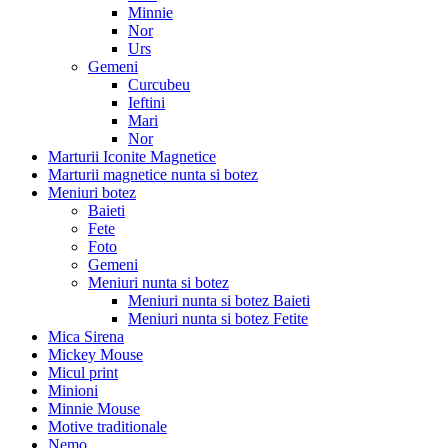
Minnie
Nor
Urs
Gemeni
Curcubeu
Ieftini
Mari
Nor
Marturii Iconite Magnetice
Marturii magnetice nunta si botez
Meniuri botez
Baieti
Fete
Foto
Gemeni
Meniuri nunta si botez
Meniuri nunta si botez Baieti
Meniuri nunta si botez Fetite
Mica Sirena
Mickey Mouse
Micul print
Minioni
Minnie Mouse
Motive traditionale
Nemo