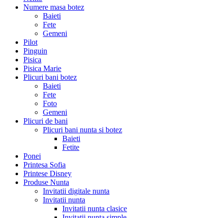
Numere masa botez
Baieti
Fete
Gemeni
Pilot
Pinguin
Pisica
Pisica Marie
Plicuri bani botez
Baieti
Fete
Foto
Gemeni
Plicuri de bani
Plicuri bani nunta si botez
Baieti
Fetite
Ponei
Printesa Sofia
Printese Disney
Produse Nunta
Invitatii digitale nunta
Invitatii nunta
Invitatii nunta clasice
Invitatii nunta simple