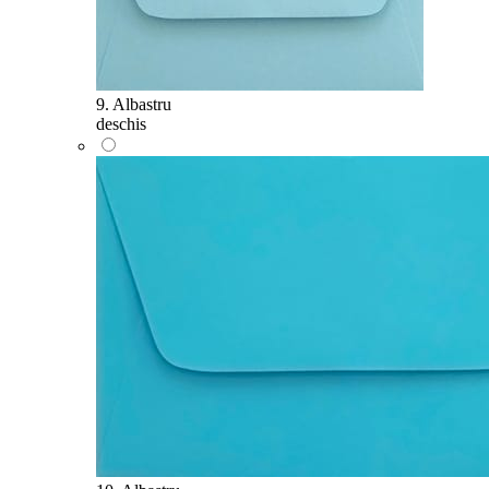
9. Albastru
deschis