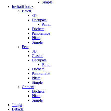
Simple
Invitatii botez
Baieti
3D
Decupate
Patrat
Eticheta
Panoramice
Pliate
Simple
Fete
3D
Clasice
Decupate
Patrat
Eticheta
Panoramice
Pliate
Simple
Gemeni
Eticheta
Pliate
Simple
Jungla
Lebada