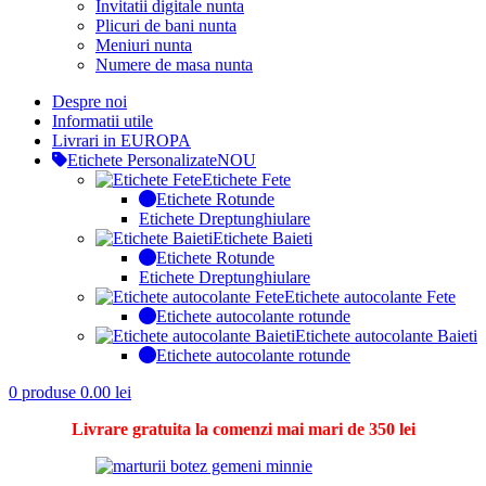
Invitatii digitale nunta
Plicuri de bani nunta
Meniuri nunta
Numere de masa nunta
Despre noi
Informatii utile
Livrari in EUROPA
Etichete Personalizate
NOU
Etichete Fete
Etichete Rotunde
Etichete Dreptunghiulare
Etichete Baieti
Etichete Rotunde
Etichete Dreptunghiulare
Etichete autocolante Fete
Etichete autocolante rotunde
Etichete autocolante Baieti
Etichete autocolante rotunde
0
produse
0.00
lei
Livrare gratuita la comenzi mai mari de 350 lei