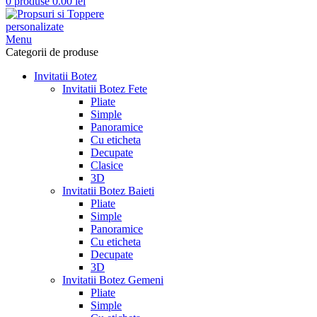
0
produse
0.00
lei
Menu
Categorii de produse
Invitatii Botez
Invitatii Botez Fete
Pliate
Simple
Panoramice
Cu eticheta
Decupate
Clasice
3D
Invitatii Botez Baieti
Pliate
Simple
Panoramice
Cu eticheta
Decupate
3D
Invitatii Botez Gemeni
Pliate
Simple