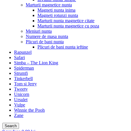
Marturii magnetice nunta
Magneti nunta inima
Magneti rotunzi nunta
Marturii nunta magnetice citate
Marturii nunta magnetice cu poza
Meniuri nunta
Numere de masa nunta
Plicuri de bani nunta
Plicuri de bani nunta ieftine
Rapunzel
Safari
Simba – The Lion King
Spiderman
Strumfi
Tinkerbell
Tom si Jerry
Tweety
Unicorn
Ursulet
Vulpe
Winnie the Pooh
Zane
Search