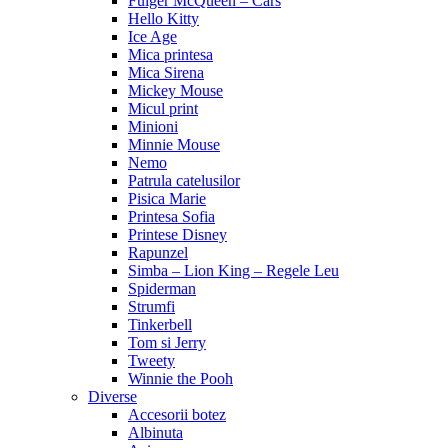
Fulger McQueen – Cars
Hello Kitty
Ice Age
Mica printesa
Mica Sirena
Mickey Mouse
Micul print
Minioni
Minnie Mouse
Nemo
Patrula catelusilor
Pisica Marie
Printesa Sofia
Printese Disney
Rapunzel
Simba – Lion King – Regele Leu
Spiderman
Strumfi
Tinkerbell
Tom si Jerry
Tweety
Winnie the Pooh
Diverse
Accesorii botez
Albinuta