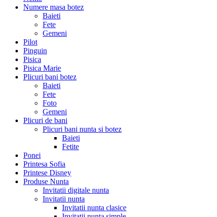
Numere masa botez
Baieti
Fete
Gemeni
Pilot
Pinguin
Pisica
Pisica Marie
Plicuri bani botez
Baieti
Fete
Foto
Gemeni
Plicuri de bani
Plicuri bani nunta si botez
Baieti
Fetite
Ponei
Printesa Sofia
Printese Disney
Produse Nunta
Invitatii digitale nunta
Invitatii nunta
Invitatii nunta clasice
Invitatii nunta simple