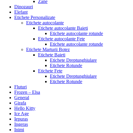
Zane
Dinozauri
Elefant
Etichete Personalizate
Etichete autocolante
Etichete autocolante Baieti
Etichete autocolante rotunde
Etichete autocolante Fete
Etichete autocolante rotunde
Etichete Marturii Botez
Etichete Baieti
Etichete Dreptunghiulare
Etichete Rotunde
Etichete Fete
Etichete Dreptunghiulare
Etichete Rotunde
Fluturi
Frozen – Elsa
General
Girafa
Hello Kitty
Ice Age
Iepuras
Ingeras
Inimi