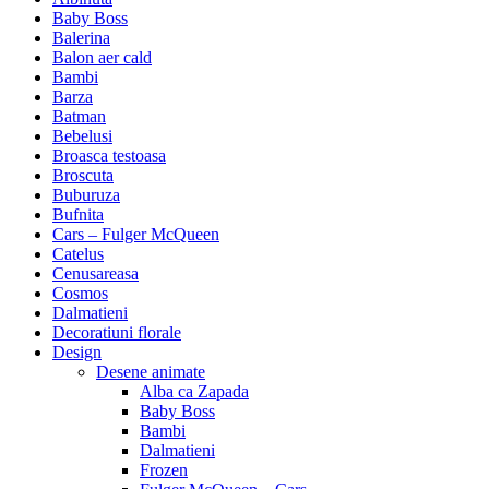
Baby Boss
Balerina
Balon aer cald
Bambi
Barza
Batman
Bebelusi
Broasca testoasa
Broscuta
Buburuza
Bufnita
Cars – Fulger McQueen
Catelus
Cenusareasa
Cosmos
Dalmatieni
Decoratiuni florale
Design
Desene animate
Alba ca Zapada
Baby Boss
Bambi
Dalmatieni
Frozen