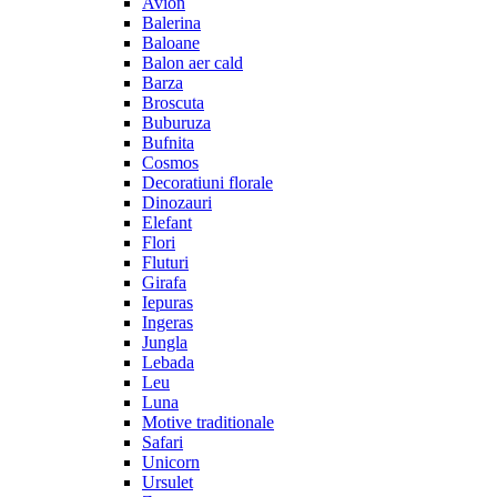
Avion
Balerina
Baloane
Balon aer cald
Barza
Broscuta
Buburuza
Bufnita
Cosmos
Decoratiuni florale
Dinozauri
Elefant
Flori
Fluturi
Girafa
Iepuras
Ingeras
Jungla
Lebada
Leu
Luna
Motive traditionale
Safari
Unicorn
Ursulet