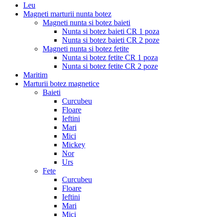
Leu
Magneti marturii nunta botez
Magneti nunta si botez baieti
Nunta si botez baieti CR 1 poza
Nunta si botez baieti CR 2 poze
Magneti nunta si botez fetite
Nunta si botez fetite CR 1 poza
Nunta si botez fetite CR 2 poze
Maritim
Marturii botez magnetice
Baieti
Curcubeu
Floare
Ieftini
Mari
Mici
Mickey
Nor
Urs
Fete
Curcubeu
Floare
Ieftini
Mari
Mici