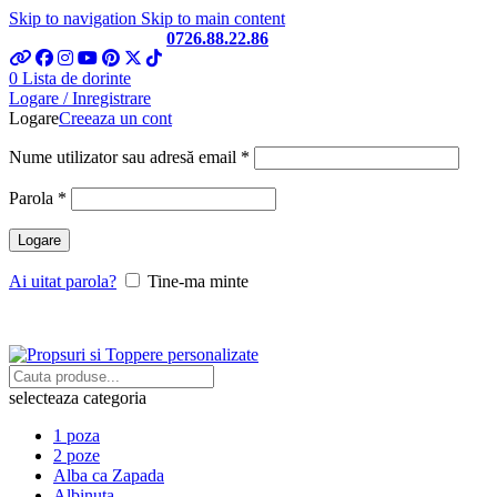
Skip to navigation
Skip to main content
Telefon si Whatsapp
0726.88.22.86
0
Lista de dorinte
Logare / Inregistrare
Logare
Creeaza un cont
Obligatoriu
Nume utilizator sau adresă email
*
Obligatoriu
Parola
*
Logare
Ai uitat parola?
Tine-ma minte
selecteaza categoria
1 poza
2 poze
Alba ca Zapada
Albinuta