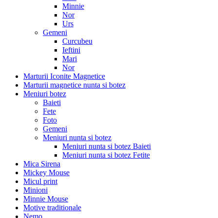
Minnie
Nor
Urs
Gemeni
Curcubeu
Ieftini
Mari
Nor
Marturii Iconite Magnetice
Marturii magnetice nunta si botez
Meniuri botez
Baieti
Fete
Foto
Gemeni
Meniuri nunta si botez
Meniuri nunta si botez Baieti
Meniuri nunta si botez Fetite
Mica Sirena
Mickey Mouse
Micul print
Minioni
Minnie Mouse
Motive traditionale
Nemo