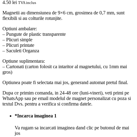
4.50
lei
TVA inclus
Magnetii au dimensiunea de 9×6 cm, grosimea de 0,7 mm, sunt
flexibili si au colturile rotunjite.
Optiuni ambalare:
– Pungute de plastic transparente
– Plicuri simple
– Plicuri printate
– Saculeti Organza
Optiune suplimentara:
– Cartonati (carton folosit ca intaritor al magnetului, cu 1mm mai
gros)
Optiunea poate fi selectata mai jos, generand automat pretul final.
Dupa ce primim comanda, in 24-48 ore (luni-vineri), veti primi pe
WhatsApp sau pe email modelul de magnet personalizat cu poza si
textul Dvs. pentru a verifica si confirma datele.
*
Incarca imaginea 1
Va rugam sa incarcati imaginea dand clic pe butonul de mai
jos