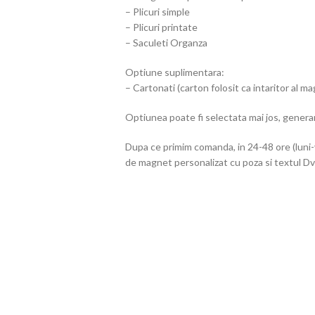
– Plicuri simple
– Plicuri printate
– Saculeti Organza
Optiune suplimentara:
– Cartonati (carton folosit ca intaritor al m
Optiunea poate fi selectata mai jos, genera
Dupa ce primim comanda, in 24-48 ore (luni-
de magnet personalizat cu poza si textul Dvs