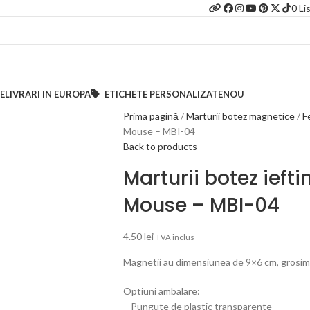
0
Li
E
LIVRARI IN EUROPA
ETICHETE PERSONALIZATE
NOU
Prima pagină
Marturii botez magnetice
F
Mouse – MBI-04
Back to products
Marturii botez ieft
Mouse – MBI-04
4.50
lei
TVA inclus
Magnetii au dimensiunea de 9×6 cm, grosimea 
Optiuni ambalare:
– Pungute de plastic transparente