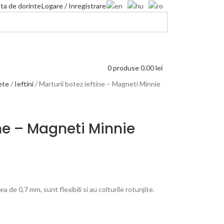
sta de dorinte
Logare / Inregistrare
0
produse
0.00
lei
ete
Ieftini
Marturii botez ieftine – Magneti Minnie
ine – Magneti Minnie
de 0,7 mm, sunt flexibili si au colturile rotunjite.