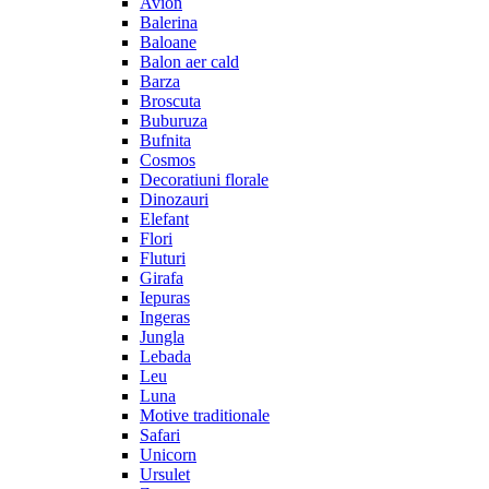
Avion
Balerina
Baloane
Balon aer cald
Barza
Broscuta
Buburuza
Bufnita
Cosmos
Decoratiuni florale
Dinozauri
Elefant
Flori
Fluturi
Girafa
Iepuras
Ingeras
Jungla
Lebada
Leu
Luna
Motive traditionale
Safari
Unicorn
Ursulet