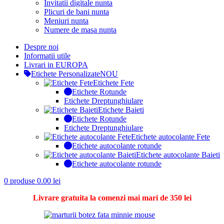
Invitatii digitale nunta
Plicuri de bani nunta
Meniuri nunta
Numere de masa nunta
Despre noi
Informatii utile
Livrari in EUROPA
Etichete Personalizate
NOU
Etichete Fete
Etichete Rotunde
Etichete Dreptunghiulare
Etichete Baieti
Etichete Rotunde
Etichete Dreptunghiulare
Etichete autocolante Fete
Etichete autocolante rotunde
Etichete autocolante Baieti
Etichete autocolante rotunde
0
produse
0.00
lei
Livrare gratuita la comenzi mai mari de 350 lei