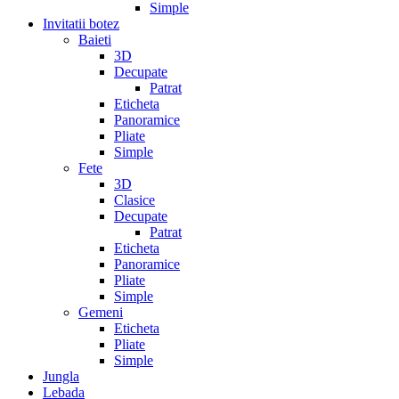
Simple
Invitatii botez
Baieti
3D
Decupate
Patrat
Eticheta
Panoramice
Pliate
Simple
Fete
3D
Clasice
Decupate
Patrat
Eticheta
Panoramice
Pliate
Simple
Gemeni
Eticheta
Pliate
Simple
Jungla
Lebada