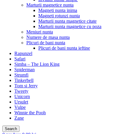
Marturii magnetice nunta
Magneti nunta inima
Magneti rotunzi nunta
Marturii nunta magnetice citate
Marturii nunta magnetice cu poza
Meniuri nunta
Numere de masa nunta
Plicuri de bani nunta
Plicuri de bani nunta ieftine
Rapunzel
Safari
Simba – The Lion King
Spiderman
Strumfi
Tinkerbell
Tom si Jerry
Tweety
Unicorn
Ursulet
Vulpe
Winnie the Pooh
Zane
Search