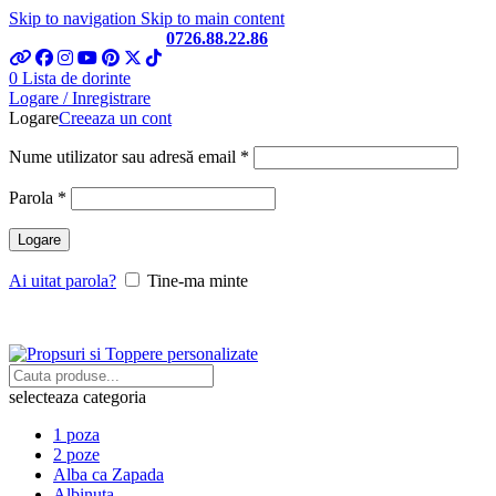
Skip to navigation
Skip to main content
Telefon si Whatsapp
0726.88.22.86
0
Lista de dorinte
Logare / Inregistrare
Logare
Creeaza un cont
Obligatoriu
Nume utilizator sau adresă email
*
Obligatoriu
Parola
*
Logare
Ai uitat parola?
Tine-ma minte
selecteaza categoria
1 poza
2 poze
Alba ca Zapada
Albinuta