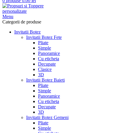
0
produse
0.00
lei
Menu
Categorii de produse
Invitatii Botez
Invitatii Botez Fete
Pliate
Simple
Panoramice
Cu eticheta
Decupate
Clasice
3D
Invitatii Botez Baieti
Pliate
Simple
Panoramice
Cu eticheta
Decupate
3D
Invitatii Botez Gemeni
Pliate
Simple