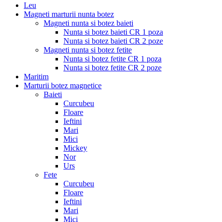
Leu
Magneti marturii nunta botez
Magneti nunta si botez baieti
Nunta si botez baieti CR 1 poza
Nunta si botez baieti CR 2 poze
Magneti nunta si botez fetite
Nunta si botez fetite CR 1 poza
Nunta si botez fetite CR 2 poze
Maritim
Marturii botez magnetice
Baieti
Curcubeu
Floare
Ieftini
Mari
Mici
Mickey
Nor
Urs
Fete
Curcubeu
Floare
Ieftini
Mari
Mici