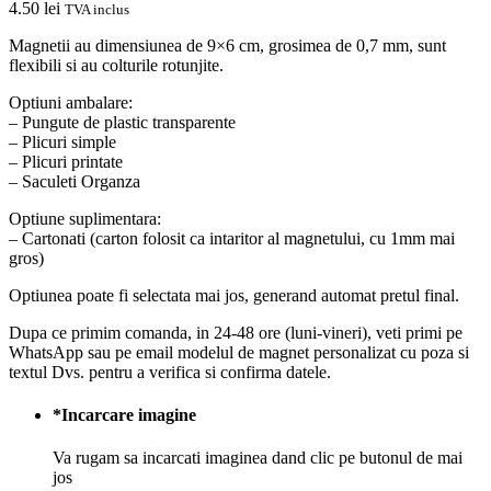
4.50
lei
TVA inclus
Magnetii au dimensiunea de 9×6 cm, grosimea de 0,7 mm, sunt
flexibili si au colturile rotunjite.
Optiuni ambalare:
– Pungute de plastic transparente
– Plicuri simple
– Plicuri printate
– Saculeti Organza
Optiune suplimentara:
– Cartonati (carton folosit ca intaritor al magnetului, cu 1mm mai
gros)
Optiunea poate fi selectata mai jos, generand automat pretul final.
Dupa ce primim comanda, in 24-48 ore (luni-vineri), veti primi pe
WhatsApp sau pe email modelul de magnet personalizat cu poza si
textul Dvs. pentru a verifica si confirma datele.
*
Incarcare imagine
Va rugam sa incarcati imaginea dand clic pe butonul de mai
jos