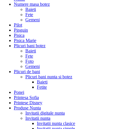
Numere masa botez
Baieti
Fete
Gemeni
Pilot
Pinguin
Pisica
Pisica Marie
Plicuri bani botez
Baieti
Fete
Foto
Gemeni
Plicuri de bani
Plicuri bani nunta si botez
Baieti
Fetite
Ponei
Printesa Sofia
Printese Disney
Produse Nunta
Invitatii digitale nunta
Invitatii nunta
Invitatii nunta clasice
Invitatii nunta simple