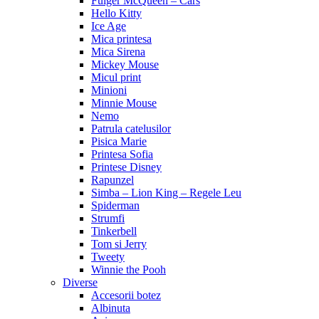
Fulger McQueen – Cars
Hello Kitty
Ice Age
Mica printesa
Mica Sirena
Mickey Mouse
Micul print
Minioni
Minnie Mouse
Nemo
Patrula catelusilor
Pisica Marie
Printesa Sofia
Printese Disney
Rapunzel
Simba – Lion King – Regele Leu
Spiderman
Strumfi
Tinkerbell
Tom si Jerry
Tweety
Winnie the Pooh
Diverse
Accesorii botez
Albinuta