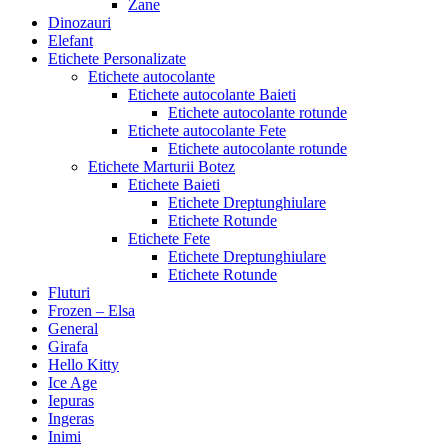
Zane
Dinozauri
Elefant
Etichete Personalizate
Etichete autocolante
Etichete autocolante Baieti
Etichete autocolante rotunde
Etichete autocolante Fete
Etichete autocolante rotunde
Etichete Marturii Botez
Etichete Baieti
Etichete Dreptunghiulare
Etichete Rotunde
Etichete Fete
Etichete Dreptunghiulare
Etichete Rotunde
Fluturi
Frozen – Elsa
General
Girafa
Hello Kitty
Ice Age
Iepuras
Ingeras
Inimi