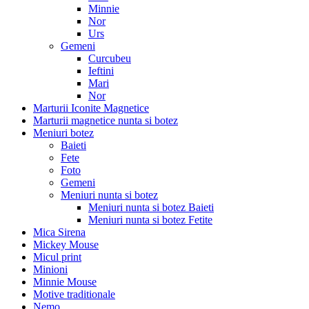
Minnie
Nor
Urs
Gemeni
Curcubeu
Ieftini
Mari
Nor
Marturii Iconite Magnetice
Marturii magnetice nunta si botez
Meniuri botez
Baieti
Fete
Foto
Gemeni
Meniuri nunta si botez
Meniuri nunta si botez Baieti
Meniuri nunta si botez Fetite
Mica Sirena
Mickey Mouse
Micul print
Minioni
Minnie Mouse
Motive traditionale
Nemo