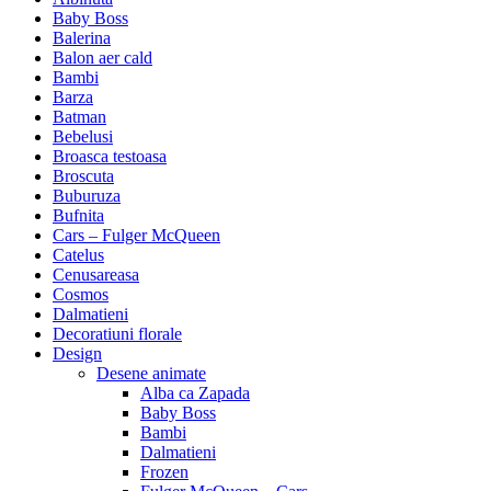
Baby Boss
Balerina
Balon aer cald
Bambi
Barza
Batman
Bebelusi
Broasca testoasa
Broscuta
Buburuza
Bufnita
Cars – Fulger McQueen
Catelus
Cenusareasa
Cosmos
Dalmatieni
Decoratiuni florale
Design
Desene animate
Alba ca Zapada
Baby Boss
Bambi
Dalmatieni
Frozen