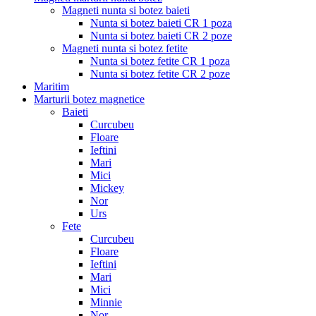
Magneti nunta si botez baieti
Nunta si botez baieti CR 1 poza
Nunta si botez baieti CR 2 poze
Magneti nunta si botez fetite
Nunta si botez fetite CR 1 poza
Nunta si botez fetite CR 2 poze
Maritim
Marturii botez magnetice
Baieti
Curcubeu
Floare
Ieftini
Mari
Mici
Mickey
Nor
Urs
Fete
Curcubeu
Floare
Ieftini
Mari
Mici
Minnie
Nor