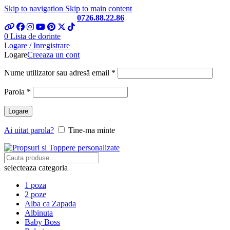
Skip to navigation
Skip to main content
Telefon si Whatsapp
0726.88.22.86
0
Lista de dorinte
Logare / Inregistrare
Logare
Creeaza un cont
Obligatoriu
Nume utilizator sau adresă email
*
Obligatoriu
Parola
*
Logare
Ai uitat parola?
Tine-ma minte
selecteaza categoria
1 poza
2 poze
Alba ca Zapada
Albinuta
Baby Boss