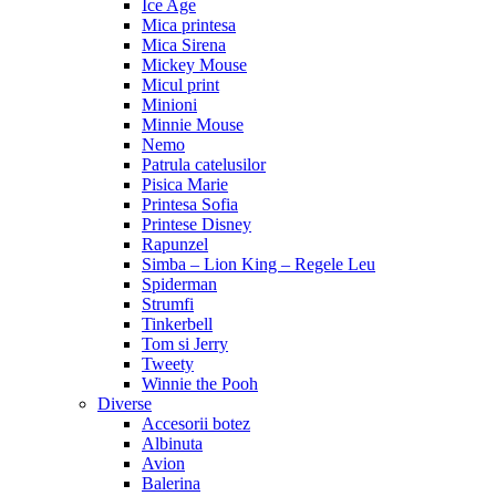
Ice Age
Mica printesa
Mica Sirena
Mickey Mouse
Micul print
Minioni
Minnie Mouse
Nemo
Patrula catelusilor
Pisica Marie
Printesa Sofia
Printese Disney
Rapunzel
Simba – Lion King – Regele Leu
Spiderman
Strumfi
Tinkerbell
Tom si Jerry
Tweety
Winnie the Pooh
Diverse
Accesorii botez
Albinuta
Avion
Balerina