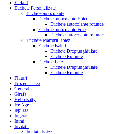
Elefant
Etichete Personalizate
Etichete autocolante
Etichete autocolante Baieti
Etichete autocolante rotunde
Etichete autocolante Fete
Etichete autocolante rotunde
Etichete Marturii Botez
Etichete Baieti
Etichete Dreptunghiulare
Etichete Rotunde
Etichete Fete
Etichete Dreptunghiulare
Etichete Rotunde
Fluturi
Frozen – Elsa
General
Girafa
Hello Kitty
Ice Age
Iepuras
Ingeras
Inimi
Invitatii
Invitatii botez