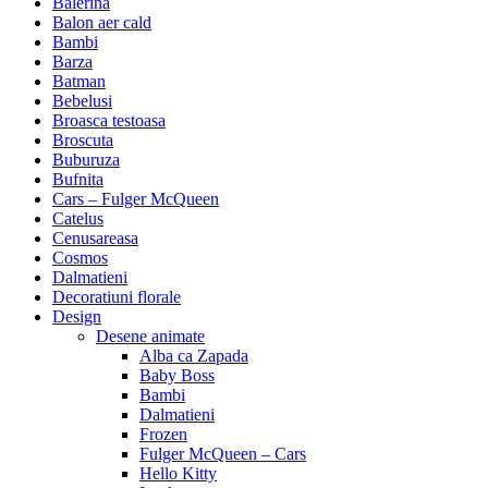
Balerina
Balon aer cald
Bambi
Barza
Batman
Bebelusi
Broasca testoasa
Broscuta
Buburuza
Bufnita
Cars – Fulger McQueen
Catelus
Cenusareasa
Cosmos
Dalmatieni
Decoratiuni florale
Design
Desene animate
Alba ca Zapada
Baby Boss
Bambi
Dalmatieni
Frozen
Fulger McQueen – Cars
Hello Kitty