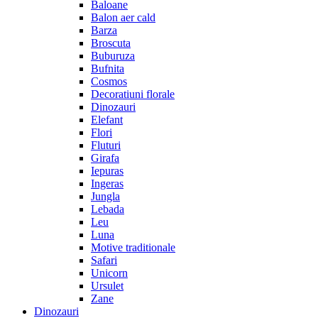
Baloane
Balon aer cald
Barza
Broscuta
Buburuza
Bufnita
Cosmos
Decoratiuni florale
Dinozauri
Elefant
Flori
Fluturi
Girafa
Iepuras
Ingeras
Jungla
Lebada
Leu
Luna
Motive traditionale
Safari
Unicorn
Ursulet
Zane
Dinozauri