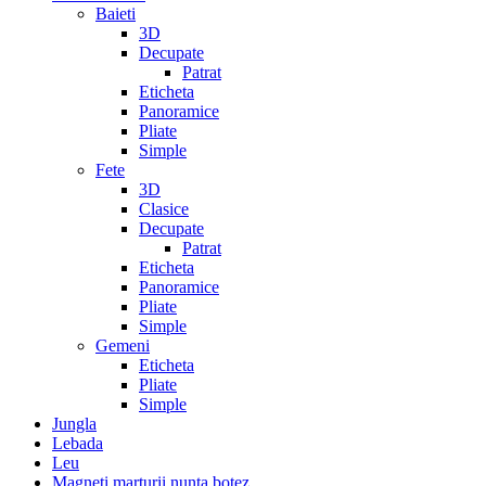
Baieti
3D
Decupate
Patrat
Eticheta
Panoramice
Pliate
Simple
Fete
3D
Clasice
Decupate
Patrat
Eticheta
Panoramice
Pliate
Simple
Gemeni
Eticheta
Pliate
Simple
Jungla
Lebada
Leu
Magneti marturii nunta botez