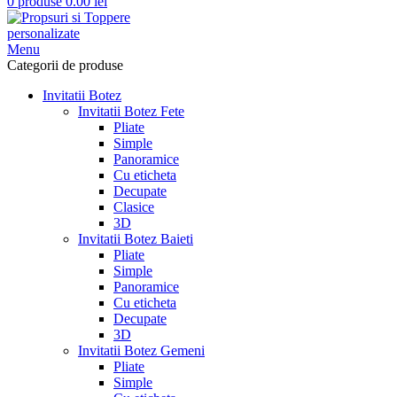
0
produse
0.00
lei
Menu
Categorii de produse
Invitatii Botez
Invitatii Botez Fete
Pliate
Simple
Panoramice
Cu eticheta
Decupate
Clasice
3D
Invitatii Botez Baieti
Pliate
Simple
Panoramice
Cu eticheta
Decupate
3D
Invitatii Botez Gemeni
Pliate
Simple