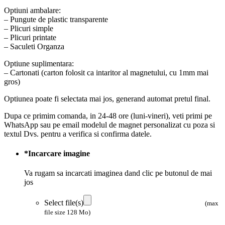
Optiuni ambalare:
– Pungute de plastic transparente
– Plicuri simple
– Plicuri printate
– Saculeti Organza
Optiune suplimentara:
– Cartonati (carton folosit ca intaritor al magnetului, cu 1mm mai
gros)
Optiunea poate fi selectata mai jos, generand automat pretul final.
Dupa ce primim comanda, in 24-48 ore (luni-vineri), veti primi pe
WhatsApp sau pe email modelul de magnet personalizat cu poza si
textul Dvs. pentru a verifica si confirma datele.
*
Incarcare imagine
Va rugam sa incarcati imaginea dand clic pe butonul de mai
jos
Select file(s)
(max
file size 128 Mo)