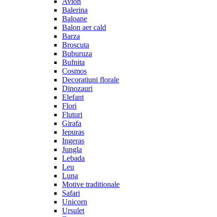
Avion
Balerina
Baloane
Balon aer cald
Barza
Broscuta
Buburuza
Bufnita
Cosmos
Decoratiuni florale
Dinozauri
Elefant
Flori
Fluturi
Girafa
Iepuras
Ingeras
Jungla
Lebada
Leu
Luna
Motive traditionale
Safari
Unicorn
Ursulet