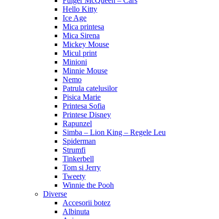
Fulger McQueen – Cars
Hello Kitty
Ice Age
Mica printesa
Mica Sirena
Mickey Mouse
Micul print
Minioni
Minnie Mouse
Nemo
Patrula catelusilor
Pisica Marie
Printesa Sofia
Printese Disney
Rapunzel
Simba – Lion King – Regele Leu
Spiderman
Strumfi
Tinkerbell
Tom si Jerry
Tweety
Winnie the Pooh
Diverse
Accesorii botez
Albinuta