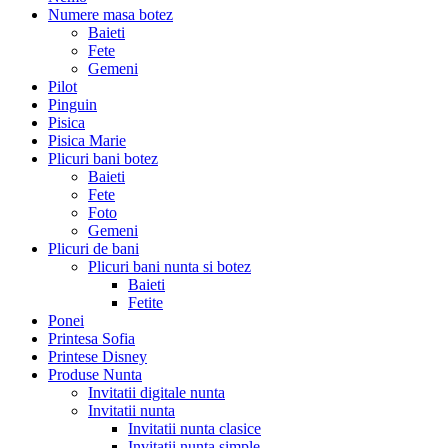
Numere masa botez
Baieti
Fete
Gemeni
Pilot
Pinguin
Pisica
Pisica Marie
Plicuri bani botez
Baieti
Fete
Foto
Gemeni
Plicuri de bani
Plicuri bani nunta si botez
Baieti
Fetite
Ponei
Printesa Sofia
Printese Disney
Produse Nunta
Invitatii digitale nunta
Invitatii nunta
Invitatii nunta clasice
Invitatii nunta simple