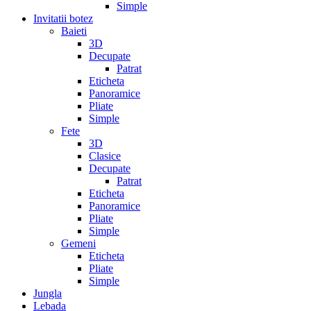
Simple
Invitatii botez
Baieti
3D
Decupate
Patrat
Eticheta
Panoramice
Pliate
Simple
Fete
3D
Clasice
Decupate
Patrat
Eticheta
Panoramice
Pliate
Simple
Gemeni
Eticheta
Pliate
Simple
Jungla
Lebada