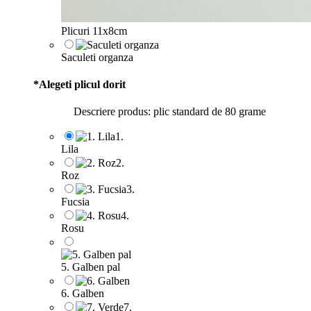
Plicuri 11x8cm
Saculeti organza
*
Alegeti plicul dorit
Descriere produs: plic standard de 80 grame
1.
Lila
2.
Roz
3.
Fucsia
4.
Rosu
5. Galben pal
6. Galben
7.