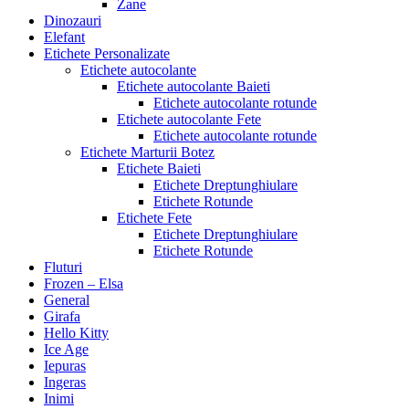
Zane
Dinozauri
Elefant
Etichete Personalizate
Etichete autocolante
Etichete autocolante Baieti
Etichete autocolante rotunde
Etichete autocolante Fete
Etichete autocolante rotunde
Etichete Marturii Botez
Etichete Baieti
Etichete Dreptunghiulare
Etichete Rotunde
Etichete Fete
Etichete Dreptunghiulare
Etichete Rotunde
Fluturi
Frozen – Elsa
General
Girafa
Hello Kitty
Ice Age
Iepuras
Ingeras
Inimi