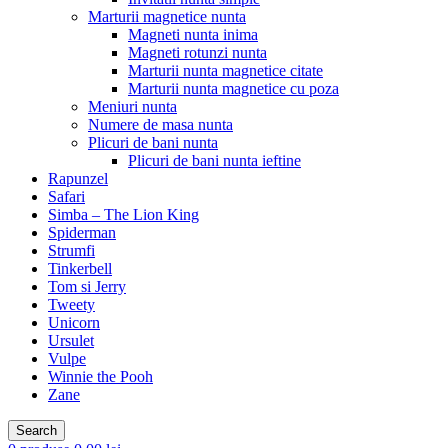
Marturii magnetice nunta
Magneti nunta inima
Magneti rotunzi nunta
Marturii nunta magnetice citate
Marturii nunta magnetice cu poza
Meniuri nunta
Numere de masa nunta
Plicuri de bani nunta
Plicuri de bani nunta ieftine
Rapunzel
Safari
Simba – The Lion King
Spiderman
Strumfi
Tinkerbell
Tom si Jerry
Tweety
Unicorn
Ursulet
Vulpe
Winnie the Pooh
Zane
Search