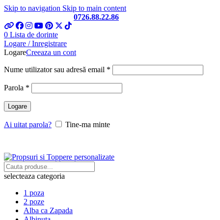
Skip to navigation
Skip to main content
Telefon si Whatsapp
0726.88.22.86
0
Lista de dorinte
Logare / Inregistrare
Logare
Creeaza un cont
Obligatoriu
Nume utilizator sau adresă email
*
Obligatoriu
Parola
*
Logare
Ai uitat parola?
Tine-ma minte
selecteaza categoria
1 poza
2 poze
Alba ca Zapada
Albinuta