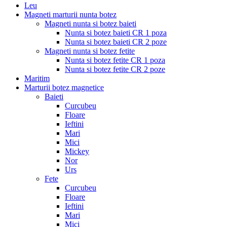
Leu
Magneti marturii nunta botez
Magneti nunta si botez baieti
Nunta si botez baieti CR 1 poza
Nunta si botez baieti CR 2 poze
Magneti nunta si botez fetite
Nunta si botez fetite CR 1 poza
Nunta si botez fetite CR 2 poze
Maritim
Marturii botez magnetice
Baieti
Curcubeu
Floare
Ieftini
Mari
Mici
Mickey
Nor
Urs
Fete
Curcubeu
Floare
Ieftini
Mari
Mici