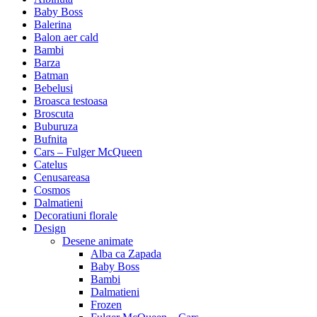
Baby Boss
Balerina
Balon aer cald
Bambi
Barza
Batman
Bebelusi
Broasca testoasa
Broscuta
Buburuza
Bufnita
Cars – Fulger McQueen
Catelus
Cenusareasa
Cosmos
Dalmatieni
Decoratiuni florale
Design
Desene animate
Alba ca Zapada
Baby Boss
Bambi
Dalmatieni
Frozen