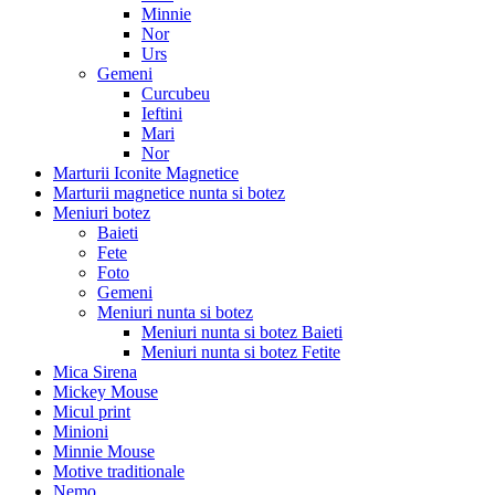
Minnie
Nor
Urs
Gemeni
Curcubeu
Ieftini
Mari
Nor
Marturii Iconite Magnetice
Marturii magnetice nunta si botez
Meniuri botez
Baieti
Fete
Foto
Gemeni
Meniuri nunta si botez
Meniuri nunta si botez Baieti
Meniuri nunta si botez Fetite
Mica Sirena
Mickey Mouse
Micul print
Minioni
Minnie Mouse
Motive traditionale
Nemo