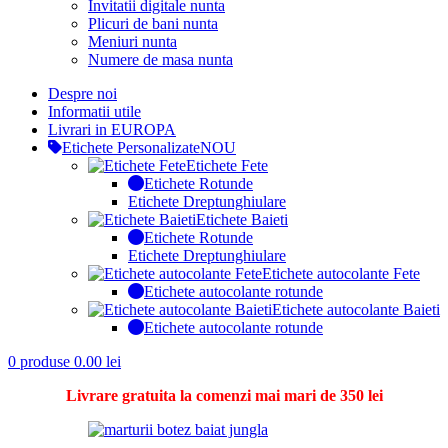
Invitatii digitale nunta
Plicuri de bani nunta
Meniuri nunta
Numere de masa nunta
Despre noi
Informatii utile
Livrari in EUROPA
Etichete Personalizate
NOU
Etichete Fete
Etichete Rotunde
Etichete Dreptunghiulare
Etichete Baieti
Etichete Rotunde
Etichete Dreptunghiulare
Etichete autocolante Fete
Etichete autocolante rotunde
Etichete autocolante Baieti
Etichete autocolante rotunde
0
produse
0.00
lei
Livrare gratuita la comenzi mai mari de 350 lei