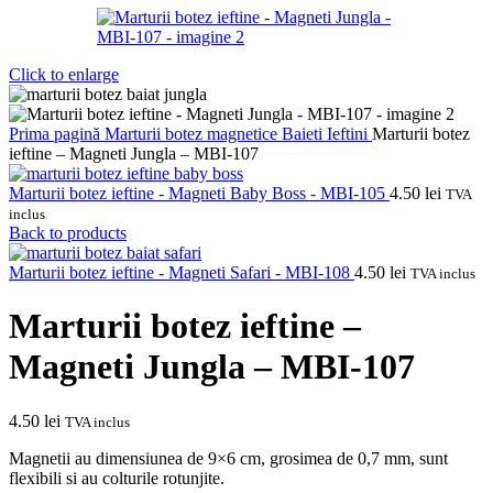
Click to enlarge
Prima pagină
Marturii botez magnetice
Baieti
Ieftini
Marturii botez
ieftine – Magneti Jungla – MBI-107
Marturii botez ieftine - Magneti Baby Boss - MBI-105
4.50
lei
TVA
inclus
Back to products
Marturii botez ieftine - Magneti Safari - MBI-108
4.50
lei
TVA inclus
Marturii botez ieftine –
Magneti Jungla – MBI-107
4.50
lei
TVA inclus
Magnetii au dimensiunea de 9×6 cm, grosimea de 0,7 mm, sunt
flexibili si au colturile rotunjite.