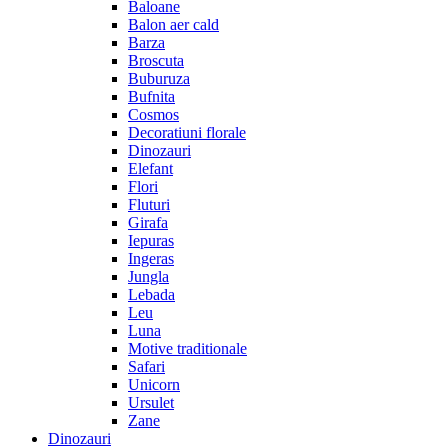
Baloane
Balon aer cald
Barza
Broscuta
Buburuza
Bufnita
Cosmos
Decoratiuni florale
Dinozauri
Elefant
Flori
Fluturi
Girafa
Iepuras
Ingeras
Jungla
Lebada
Leu
Luna
Motive traditionale
Safari
Unicorn
Ursulet
Zane
Dinozauri