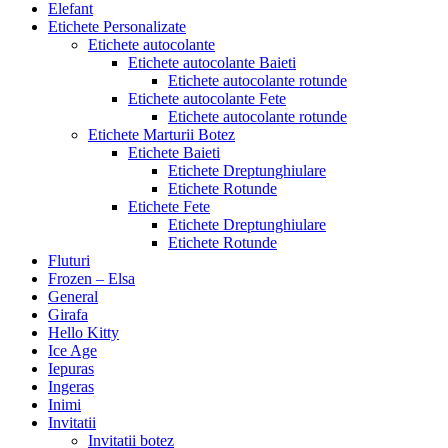
Elefant
Etichete Personalizate
Etichete autocolante
Etichete autocolante Baieti
Etichete autocolante rotunde
Etichete autocolante Fete
Etichete autocolante rotunde
Etichete Marturii Botez
Etichete Baieti
Etichete Dreptunghiulare
Etichete Rotunde
Etichete Fete
Etichete Dreptunghiulare
Etichete Rotunde
Fluturi
Frozen – Elsa
General
Girafa
Hello Kitty
Ice Age
Iepuras
Ingeras
Inimi
Invitatii
Invitatii botez