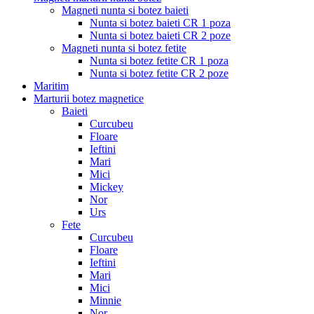
Magneti nunta si botez baieti
Nunta si botez baieti CR 1 poza
Nunta si botez baieti CR 2 poze
Magneti nunta si botez fetite
Nunta si botez fetite CR 1 poza
Nunta si botez fetite CR 2 poze
Maritim
Marturii botez magnetice
Baieti
Curcubeu
Floare
Ieftini
Mari
Mici
Mickey
Nor
Urs
Fete
Curcubeu
Floare
Ieftini
Mari
Mici
Minnie
Nor