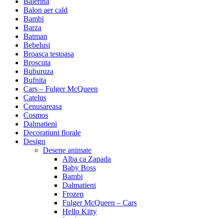
Balerina
Balon aer cald
Bambi
Barza
Batman
Bebelusi
Broasca testoasa
Broscuta
Buburuza
Bufnita
Cars – Fulger McQueen
Catelus
Cenusareasa
Cosmos
Dalmatieni
Decoratiuni florale
Design
Desene animate
Alba ca Zapada
Baby Boss
Bambi
Dalmatieni
Frozen
Fulger McQueen – Cars
Hello Kitty