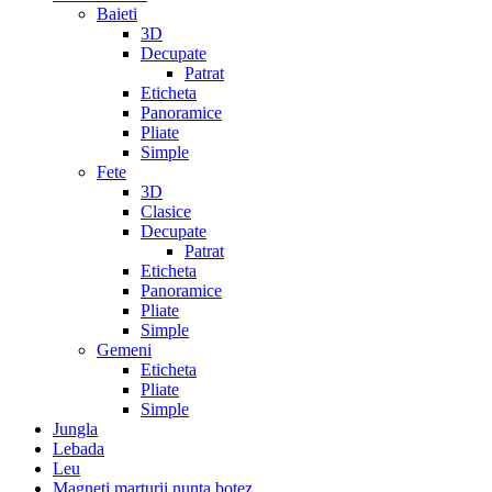
Baieti
3D
Decupate
Patrat
Eticheta
Panoramice
Pliate
Simple
Fete
3D
Clasice
Decupate
Patrat
Eticheta
Panoramice
Pliate
Simple
Gemeni
Eticheta
Pliate
Simple
Jungla
Lebada
Leu
Magneti marturii nunta botez