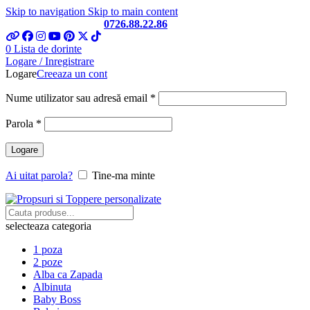
Skip to navigation
Skip to main content
Telefon si Whatsapp
0726.88.22.86
0
Lista de dorinte
Logare / Inregistrare
Logare
Creeaza un cont
Obligatoriu
Nume utilizator sau adresă email
*
Obligatoriu
Parola
*
Logare
Ai uitat parola?
Tine-ma minte
selecteaza categoria
1 poza
2 poze
Alba ca Zapada
Albinuta
Baby Boss