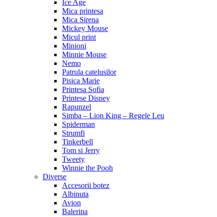
Ice Age
Mica printesa
Mica Sirena
Mickey Mouse
Micul print
Minioni
Minnie Mouse
Nemo
Patrula catelusilor
Pisica Marie
Printesa Sofia
Printese Disney
Rapunzel
Simba – Lion King – Regele Leu
Spiderman
Strumfi
Tinkerbell
Tom si Jerry
Tweety
Winnie the Pooh
Diverse
Accesorii botez
Albinuta
Avion
Balerina