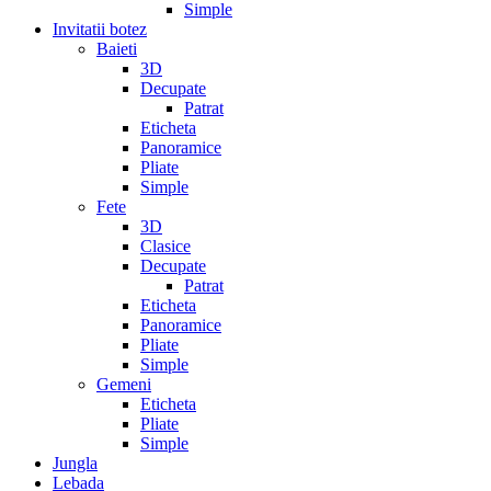
Simple
Invitatii botez
Baieti
3D
Decupate
Patrat
Eticheta
Panoramice
Pliate
Simple
Fete
3D
Clasice
Decupate
Patrat
Eticheta
Panoramice
Pliate
Simple
Gemeni
Eticheta
Pliate
Simple
Jungla
Lebada