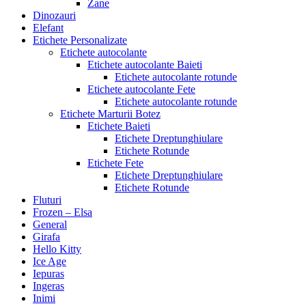
Zane
Dinozauri
Elefant
Etichete Personalizate
Etichete autocolante
Etichete autocolante Baieti
Etichete autocolante rotunde
Etichete autocolante Fete
Etichete autocolante rotunde
Etichete Marturii Botez
Etichete Baieti
Etichete Dreptunghiulare
Etichete Rotunde
Etichete Fete
Etichete Dreptunghiulare
Etichete Rotunde
Fluturi
Frozen – Elsa
General
Girafa
Hello Kitty
Ice Age
Iepuras
Ingeras
Inimi