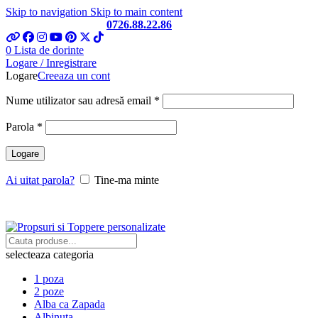
Skip to navigation
Skip to main content
Telefon si Whatsapp
0726.88.22.86
0
Lista de dorinte
Logare / Inregistrare
Logare
Creeaza un cont
Obligatoriu
Nume utilizator sau adresă email
*
Obligatoriu
Parola
*
Logare
Ai uitat parola?
Tine-ma minte
selecteaza categoria
1 poza
2 poze
Alba ca Zapada
Albinuta