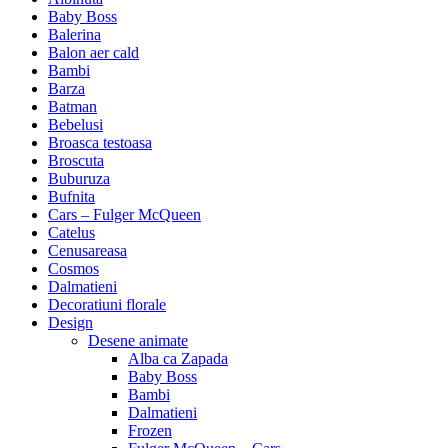
Baby Boss
Balerina
Balon aer cald
Bambi
Barza
Batman
Bebelusi
Broasca testoasa
Broscuta
Buburuza
Bufnita
Cars – Fulger McQueen
Catelus
Cenusareasa
Cosmos
Dalmatieni
Decoratiuni florale
Design
Desene animate
Alba ca Zapada
Baby Boss
Bambi
Dalmatieni
Frozen