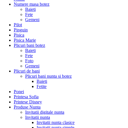
Numere masa botez
Baieti
Fete
Gemeni
Pilot
Pinguin
Pisica
Pisica Marie
Plicuri bani botez
Baieti
Fete
Foto
Gemeni
Plicuri de bani
Plicuri bani nunta si botez
Baieti
Fetite
Ponei
Printesa Sofia
Printese Disney
Produse Nunta
Invitatii digitale nunta
Invitatii nunta
Invitatii nunta clasice
Invitatii nunta simple