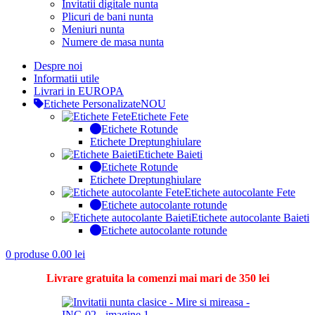
Invitatii digitale nunta
Plicuri de bani nunta
Meniuri nunta
Numere de masa nunta
Despre noi
Informatii utile
Livrari in EUROPA
Etichete Personalizate
NOU
Etichete Fete
Etichete Rotunde
Etichete Dreptunghiulare
Etichete Baieti
Etichete Rotunde
Etichete Dreptunghiulare
Etichete autocolante Fete
Etichete autocolante rotunde
Etichete autocolante Baieti
Etichete autocolante rotunde
0
produse
0.00
lei
Livrare gratuita la comenzi mai mari de 350 lei