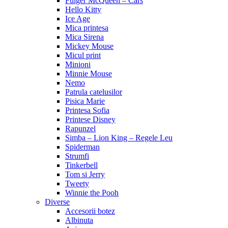
Fulger McQueen – Cars
Hello Kitty
Ice Age
Mica printesa
Mica Sirena
Mickey Mouse
Micul print
Minioni
Minnie Mouse
Nemo
Patrula catelusilor
Pisica Marie
Printesa Sofia
Printese Disney
Rapunzel
Simba – Lion King – Regele Leu
Spiderman
Strumfi
Tinkerbell
Tom si Jerry
Tweety
Winnie the Pooh
Diverse
Accesorii botez
Albinuta