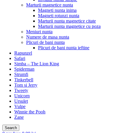
Marturii magnetice nunta
Magneti nunta inima
Magneti rotunzi nunta
Marturii nunta magnetice citate
Marturii nunta magnetice cu poza
Meniuri nunta
Numere de masa nunta
Plicuri de bani nunta
Plicuri de bani nunta ieftine
Rapunzel
Safari
Simba – The Lion King
Spiderman
Strumfi
Tinkerbell
Tom si Jerry
Tweety
Unicorn
Ursulet
Vulpe
Winnie the Pooh
Zane
Search