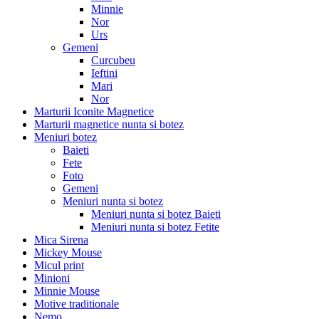
Minnie
Nor
Urs
Gemeni
Curcubeu
Ieftini
Mari
Nor
Marturii Iconite Magnetice
Marturii magnetice nunta si botez
Meniuri botez
Baieti
Fete
Foto
Gemeni
Meniuri nunta si botez
Meniuri nunta si botez Baieti
Meniuri nunta si botez Fetite
Mica Sirena
Mickey Mouse
Micul print
Minioni
Minnie Mouse
Motive traditionale
Nemo