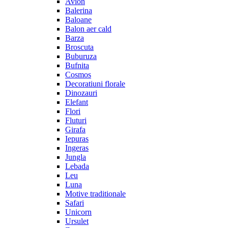
Avion
Balerina
Baloane
Balon aer cald
Barza
Broscuta
Buburuza
Bufnita
Cosmos
Decoratiuni florale
Dinozauri
Elefant
Flori
Fluturi
Girafa
Iepuras
Ingeras
Jungla
Lebada
Leu
Luna
Motive traditionale
Safari
Unicorn
Ursulet