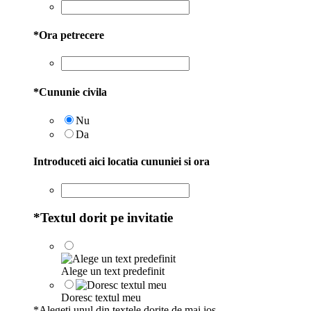
*
Ora petrecere
*
Cununie civila
Nu
Da
Introduceti aici locatia cununiei si ora
*
Textul dorit pe invitatie
Alege un text predefinit
Doresc textul meu
*
Alegeti unul din textele dorite de mai jos