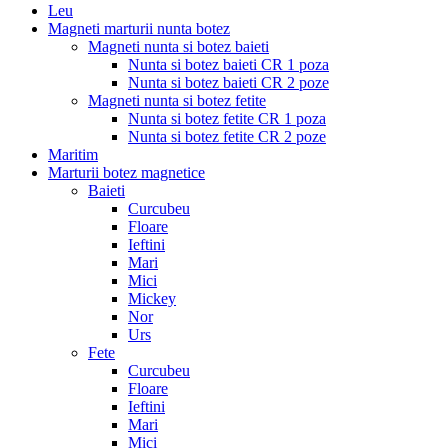
Leu
Magneti marturii nunta botez
Magneti nunta si botez baieti
Nunta si botez baieti CR 1 poza
Nunta si botez baieti CR 2 poze
Magneti nunta si botez fetite
Nunta si botez fetite CR 1 poza
Nunta si botez fetite CR 2 poze
Maritim
Marturii botez magnetice
Baieti
Curcubeu
Floare
Ieftini
Mari
Mici
Mickey
Nor
Urs
Fete
Curcubeu
Floare
Ieftini
Mari
Mici