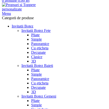
0
produse
0.00
lei
Menu
Categorii de produse
Invitatii Botez
Invitatii Botez Fete
Pliate
Simple
Panoramice
Cu eticheta
Decupate
Clasice
3D
Invitatii Botez Baieti
Pliate
Simple
Panoramice
Cu eticheta
Decupate
3D
Invitatii Botez Gemeni
Pliate
Simple