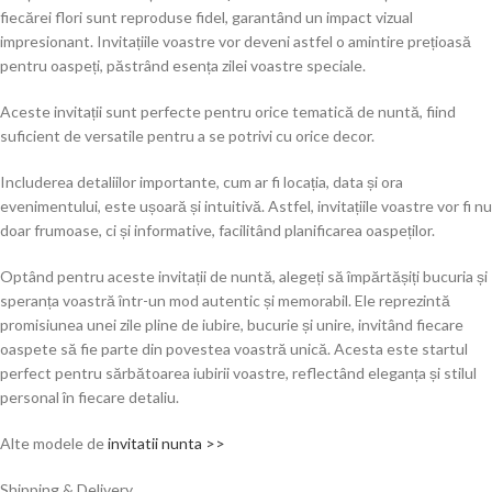
fiecărei flori sunt reproduse fidel, garantând un impact vizual
impresionant. Invitațiile voastre vor deveni astfel o amintire prețioasă
pentru oaspeți, păstrând esența zilei voastre speciale.
Aceste invitații sunt perfecte pentru orice tematică de nuntă, fiind
suficient de versatile pentru a se potrivi cu orice decor.
Includerea detaliilor importante, cum ar fi locația, data și ora
evenimentului, este ușoară și intuitivă. Astfel, invitațiile voastre vor fi nu
doar frumoase, ci și informative, facilitând planificarea oaspeților.
Optând pentru aceste invitații de nuntă, alegeți să împărtășiți bucuria și
speranța voastră într-un mod autentic și memorabil. Ele reprezintă
promisiunea unei zile pline de iubire, bucurie și unire, invitând fiecare
oaspete să fie parte din povestea voastră unică. Acesta este startul
perfect pentru sărbătoarea iubirii voastre, reflectând eleganța și stilul
personal în fiecare detaliu.
Alte modele de
invitatii nunta >>
Shipping & Delivery