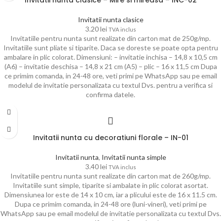
Invitatii nunta clasice
3.20
lei
TVA inclus
Invitatiile pentru nunta sunt realizate din carton mat de 250g/mp.
Invitatiile sunt pliate si tiparite. Daca se doreste se poate opta pentru
ambalare in plic colorat. Dimensiuni: – invitatie inchisa – 14,8 x 10,5 cm
(A6) – invitatie deschisa – 14,8 x 21 cm (A5) – plic – 16 x 11,5 cm Dupa
ce primim comanda, in 24-48 ore, veti primi pe WhatsApp sau pe email
modelul de invitatie personalizata cu textul Dvs. pentru a verifica si
confirma datele.
Invitatii nunta cu decoratiuni florale – IN-01
Invitatii nunta
,
Invitatii nunta simple
3.40
lei
TVA inclus
Invitatiile pentru nunta sunt realizate din carton mat de 260g/mp.
Invitatiile sunt simple, tiparite si ambalate in plic colorat asortat.
Dimensiunea lor este de 14 x 10 cm, iar a plicului este de 16 x 11.5 cm.
Dupa ce primim comanda, in 24-48 ore (luni-vineri), veti primi pe
WhatsApp sau pe email modelul de invitatie personalizata cu textul Dvs.