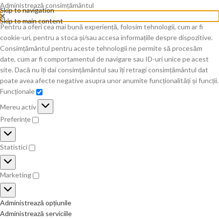
Administrează consimțământul
Skip to navigation
Skip to main content
Pentru a oferi cea mai bună experiență, folosim tehnologii, cum ar fi
cookie-uri, pentru a stoca și/sau accesa informațiile despre dispozitive.
Consimțământul pentru aceste tehnologii ne permite să procesăm
date, cum ar fi comportamentul de navigare sau ID-uri unice pe acest
site. Dacă nu îți dai consimțământul sau îți retragi consimțământul dat
poate avea afecte negative asupra unor anumite funcționalități și funcții.
Funcționale
Mereu activ
Preferințe
Statistici
Marketing
Administrează opțiunile
Administrează serviciile