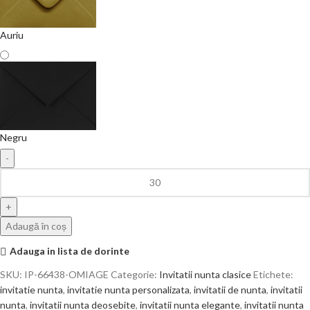
Auriu
Negru
Adaugă în coș
Adauga in lista de dorinte
SKU:
IP-66438-OMIAGE
Categorie:
Invitatii nunta clasice
Etichete:
invitatie nunta
,
invitatie nunta personalizata
,
invitatii de nunta
,
invitatii
nunta
,
invitatii nunta deosebite
,
invitatii nunta elegante
,
invitatii nunta