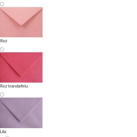
Roz
Roz trandafiriu
Lila