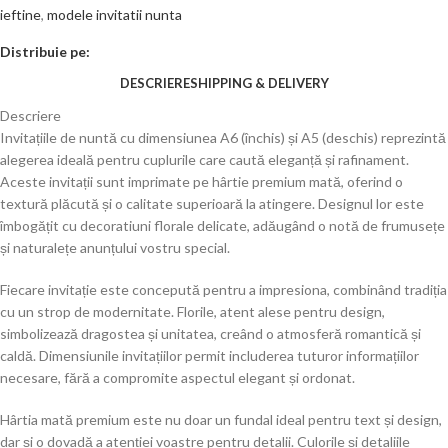
ieftine
,
modele invitatii nunta
Distribuie pe:
DESCRIERE
SHIPPING & DELIVERY
Descriere
Invitațiile de nuntă cu dimensiunea A6 (închis) și A5 (deschis) reprezintă
alegerea ideală pentru cuplurile care caută eleganță și rafinament.
Aceste invitații sunt imprimate pe hârtie premium mată, oferind o
textură plăcută și o calitate superioară la atingere. Designul lor este
îmbogățit cu decoratiuni florale delicate, adăugând o notă de frumusețe
și naturalețe anunțului vostru special.
Fiecare invitație este concepută pentru a impresiona, combinând tradiția
cu un strop de modernitate. Florile, atent alese pentru design,
simbolizează dragostea și unitatea, creând o atmosferă romantică și
caldă. Dimensiunile invitațiilor permit includerea tuturor informațiilor
necesare, fără a compromite aspectul elegant și ordonat.
Hârtia mată premium este nu doar un fundal ideal pentru text și design,
dar și o dovadă a atenției voastre pentru detalii. Culorile și detaliile