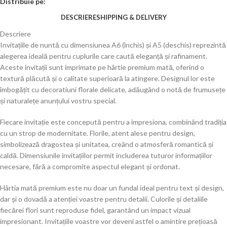
Distribuie pe:
DESCRIERE
SHIPPING & DELIVERY
Descriere
Invitațiile de nuntă cu dimensiunea A6 (închis) și A5 (deschis) reprezintă
alegerea ideală pentru cuplurile care caută eleganță și rafinament.
Aceste invitații sunt imprimate pe hârtie premium mată, oferind o
textură plăcută și o calitate superioară la atingere. Designul lor este
îmbogățit cu decoratiuni florale delicate, adăugând o notă de frumusețe
și naturalețe anunțului vostru special.
Fiecare invitație este concepută pentru a impresiona, combinând tradiția
cu un strop de modernitate. Florile, atent alese pentru design,
simbolizează dragostea și unitatea, creând o atmosferă romantică și
caldă. Dimensiunile invitațiilor permit includerea tuturor informațiilor
necesare, fără a compromite aspectul elegant și ordonat.
Hârtia mată premium este nu doar un fundal ideal pentru text și design,
dar și o dovadă a atenției voastre pentru detalii. Culorile și detaliile
fiecărei flori sunt reproduse fidel, garantând un impact vizual
impresionant. Invitațiile voastre vor deveni astfel o amintire prețioasă