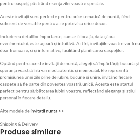
pentru oaspeți, păstrând esența zilei voastre speciale.
Aceste invitații sunt perfecte pentru orice tematică de nuntă, fiind
suficient de versatile pentru a se potrivi cu orice decor.
Includerea detaliilor importante, cum ar fi locația, data și ora
evenimentului, este ușoară și intuitivă. Astfel, invitațiile voastre vor fi nu
doar frumoase, ci și informative, facilitând planificarea oaspeților.
Optând pentru aceste invitații de nuntă, alegeți să împărtășiți bucuria și
speranța voastră într-un mod autentic și memorabil. Ele reprezintă
promisiunea unei zile pline de iubire, bucurie și unire, invitând fiecare
oaspete să fie parte din povestea voastră unică. Acesta este startul
perfect pentru sărbătoarea iubirii voastre, reflectând eleganța și stilul
personal în fiecare detaliu.
Alte modele de
invitatii nunta >>
Shipping & Delivery
Produse similare