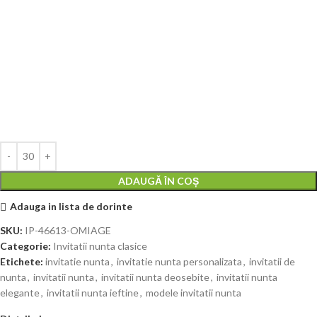
ADAUGĂ ÎN COȘ
Adauga in lista de dorinte
SKU:
IP-46613-OMIAGE
Categorie:
Invitatii nunta clasice
Etichete:
invitatie nunta
,
invitatie nunta personalizata
,
invitatii de
nunta
,
invitatii nunta
,
invitatii nunta deosebite
,
invitatii nunta
elegante
,
invitatii nunta ieftine
,
modele invitatii nunta