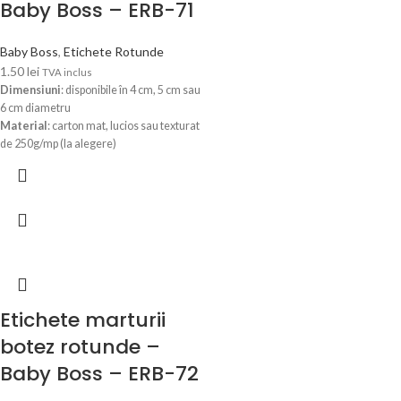
Baby Boss – ERB-71
Baby Boss
,
Etichete Rotunde
1.50
lei
TVA inclus
Dimensiuni
: disponibile în 4 cm, 5 cm sau
6 cm diametru
Material
: carton mat, lucios sau texturat
de 250g/mp (la alegere)
Personalizare
: numele copilului, data
evenimentului și un text scurt opțional
Design
: prevăzute cu orificiu de prindere
pentru atașare ușoară
Utilizare
: ideale pentru mărturii de
botez, cadouri sau decoruri festive
Optiunile pot fi selectate mai jos,
generand automat pretul final. Dupa ce
primim comanda, in 24-48 ore (luni-
Etichete marturii
vineri), veti primi pe WhatsApp sau pe
botez rotunde –
email modelul de eticheta personalizata
cu datele Dvs. pentru verificare si
Baby Boss – ERB-72
confirmare.