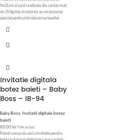
9x21cm si sunt realizate din carton mat
de 250g/mp. In interior au un buzunar
special pentru introducerea banilor.
Acestea sunt tiparite, asamblate si
pregatite de pus pe masa. Dupa ce
primim comanda, in 24-48 ore (luni-
vineri), veti primi pe WhatsApp sau pe
email modelul de plic personalizat cu
textul Dvs. pentru verificare si
confirmare.
Invitatie digitala
botez baieti – Baby
Boss – IB-94
Baby Boss
,
Invitatii digitale botez
baieti
80.00
lei
TVA inclus
Puteti comanda aici o invitatie pentru
botez in format digital pe care o puteti