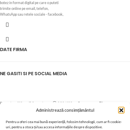
botez in format digital pe care o puteti
trimite online pe email, telefon,
WhatsApp sau retele sociale - facebook,
instagram, tiktok, etc.
DATE FIRMA
NE GASITI SI PE SOCIAL MEDIA
Based on
WoodMart
theme
2026
WooCommerce Themes
.
Administrează consimțământul
Pentru a oferi cea mai bună experiență, folosim tehnologii, cum ar fi cookie-
Magazin
uri, pentru a stoca și/sau accesa informațiile despre dispozitive.
0
Dorinte