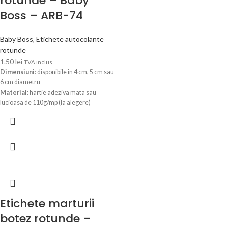
rotunde – Baby
Boss – ARB-74
Baby Boss
,
Etichete autocolante
rotunde
1.50
lei
TVA inclus
Dimensiuni
: disponibile în 4 cm, 5 cm sau
6 cm diametru
Material
: hartie adeziva mata sau
lucioasa de 110g/mp (la alegere)
Personalizare
: numele copilului, data
evenimentului și un text scurt opțional
Utilizare
: ideale pentru mărturii de
botez, invitații sau cadouri
Optiunile pot fi selectate mai jos,
generand automat pretul final. Dupa ce
primim comanda, in 24-48 ore (luni-
vineri), veti primi pe WhatsApp sau pe
email modelul de eticheta autocolanta
Etichete marturii
personalizata cu datele Dvs. pentru
botez rotunde –
verificare si confirmare.