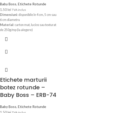
Baby Boss
,
Etichete Rotunde
1.50
lei
TVA inclus
Dimensiuni
: disponibile în 4 cm, 5 cm sau
6 cm diametru
Material
: carton mat, lucios sau texturat
de 250g/mp (la alegere)
Personalizare
: numele copilului, data
evenimentului și un text scurt opțional
Design
: prevăzute cu orificiu de prindere
pentru atașare ușoară
Utilizare
: ideale pentru mărturii de
botez, cadouri sau decoruri festive
Optiunile pot fi selectate mai jos,
generand automat pretul final. Dupa ce
primim comanda, in 24-48 ore (luni-
Etichete marturii
vineri), veti primi pe WhatsApp sau pe
botez rotunde –
email modelul de eticheta personalizata
cu datele Dvs. pentru verificare si
Baby Boss – ERB-74
confirmare.
Baby Boss
,
Etichete Rotunde
1.50
lei
TVA inclus