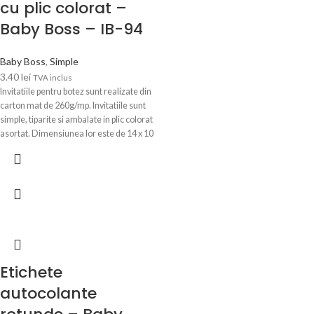
cu plic colorat –
Baby Boss – IB-94
Baby Boss
,
Simple
3.40
lei
TVA inclus
Invitatiile pentru botez sunt realizate din
carton mat de 260g/mp. Invitatiile sunt
simple, tiparite si ambalate in plic colorat
asortat. Dimensiunea lor este de 14 x 10
cm, iar a plicului este de 16 x 11.5 cm.
Dupa ce primim comanda, in 24-48 ore
(luni-vineri), veti primi pe WhatsApp sau
pe email modelul de invitatie
personalizata cu textul Dvs. pentru a
verifica si confirma datele.
Etichete
autocolante