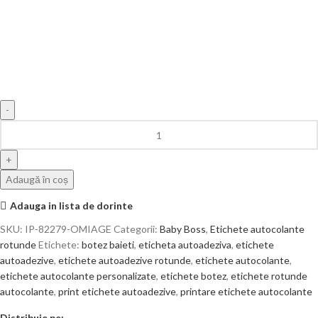
Adaugă în coș
Adauga in lista de dorinte
SKU:
IP-82279-OMIAGE
Categorii:
Baby Boss
,
Etichete autocolante
rotunde
Etichete:
botez baieti
,
eticheta autoadeziva
,
etichete
autoadezive
,
etichete autoadezive rotunde
,
etichete autocolante
,
etichete autocolante personalizate
,
etichete botez
,
etichete rotunde
autocolante
,
print etichete autoadezive
,
printare etichete autocolante
Distribuie pe: