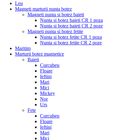
Leu
Magneti marturii nunta botez
Magneti nunta si botez baieti
Nunta si botez baieti CR 1 poza
Nunta si botez baieti CR 2 poze
Magneti nunta si botez fetite
Nunta si botez fetite CR 1 poza
Nunta si botez fetite CR 2 poze
Maritim
Marturii botez magnetice
Baieti
Curcubeu
Floare
Ieftini
Mari
Mici
Mickey
Nor
Urs
Fete
Curcubeu
Floare
Ieftini
Mari
Mici