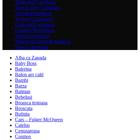
Tinkerbell
7 products
Tom si Jerry
7 products
Trenulet
0 products
Tweety
12 products
Unicorn
83 products
Ursulet
158 products
Vulpe
11 products
Winnie the Pooh
48 products
Zane
17 products
Alba ca Zapada
Baby Boss
Balerina
Balon aer cald
Bambi
Barza
Batman
Bebelusi
Broasca testoasa
Broscuta
Bufnita
Cars – Fulger McQueen
Catelus
Cenusareasa
Cosmos