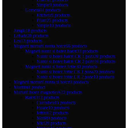
Simple
9 products
Gemeni
44 products
Eticheta
9 products
Pliate
25 products
Simple
10 products
Jungla
18 products
Lebada
28 products
Leu
13 products
Magneti marturii nunta botez
66 products
Magneti nunta si botez baieti
33 products
Nunta si botez baieti CR 1 poza
20 products
Nunta si botez baieti CR 2 poze
10 products
Magneti nunta si botez fetite
30 products
Nunta si botez fetite CR 1 poza
20 products
Nunta si botez fetite CR 2 poze
10 products
Magneti marturii nunta si botez
0 products
Maritim
1 product
Marturii botez magnetice
672 products
Baieti
313 products
Curcubeu
16 products
Floare
10 products
Ieftini
67 products
Mari
89 products
Mici
29 products