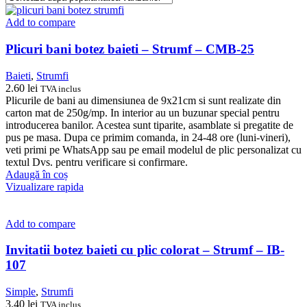
Add to compare
Plicuri bani botez baieti – Strumf – CMB-25
Baieti
,
Strumfi
2.60
lei
TVA inclus
Plicurile de bani au dimensiunea de 9x21cm si sunt realizate din
carton mat de 250g/mp. In interior au un buzunar special pentru
introducerea banilor. Acestea sunt tiparite, asamblate si pregatite de
pus pe masa. Dupa ce primim comanda, in 24-48 ore (luni-vineri),
veti primi pe WhatsApp sau pe email modelul de plic personalizat cu
textul Dvs. pentru verificare si confirmare.
Adaugă în coș
Vizualizare rapida
Add to compare
Invitatii botez baieti cu plic colorat – Strumf – IB-
107
Simple
,
Strumfi
3.40
lei
TVA inclus