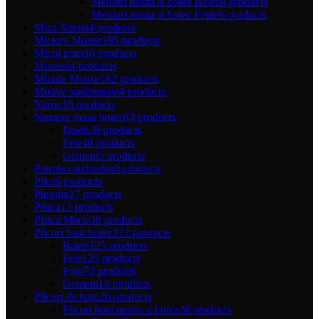
Meniuri nunta si botez Baieti
8 products
Meniuri nunta si botez Fetite
6 products
Mica Sirena
4 products
Mickey Mouse
195 products
Micul print
10 products
Minioni
4 products
Minnie Mouse
182 products
Motive traditionale
4 products
Nemo
10 products
Numere masa botez
83 products
Baieti
38 products
Fete
40 products
Gemeni
5 products
Patrula catelusilor
0 products
Pilot
6 products
Pinguin
17 products
Pisica
13 products
Pisica Marie
38 products
Plicuri bani botez
272 products
Baieti
125 products
Fete
129 products
Foto
70 products
Gemeni
18 products
Plicuri de bani
26 products
Plicuri bani nunta si botez
26 products