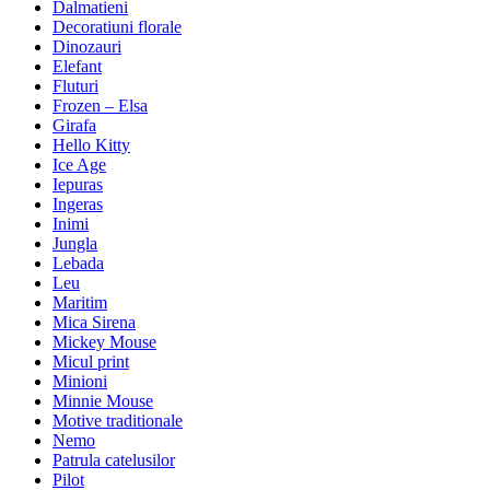
Dalmatieni
Decoratiuni florale
Dinozauri
Elefant
Fluturi
Frozen – Elsa
Girafa
Hello Kitty
Ice Age
Iepuras
Ingeras
Inimi
Jungla
Lebada
Leu
Maritim
Mica Sirena
Mickey Mouse
Micul print
Minioni
Minnie Mouse
Motive traditionale
Nemo
Patrula catelusilor
Pilot