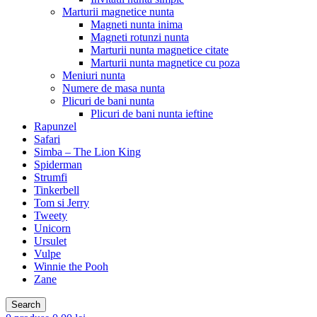
Marturii magnetice nunta
Magneti nunta inima
Magneti rotunzi nunta
Marturii nunta magnetice citate
Marturii nunta magnetice cu poza
Meniuri nunta
Numere de masa nunta
Plicuri de bani nunta
Plicuri de bani nunta ieftine
Rapunzel
Safari
Simba – The Lion King
Spiderman
Strumfi
Tinkerbell
Tom si Jerry
Tweety
Unicorn
Ursulet
Vulpe
Winnie the Pooh
Zane
Search