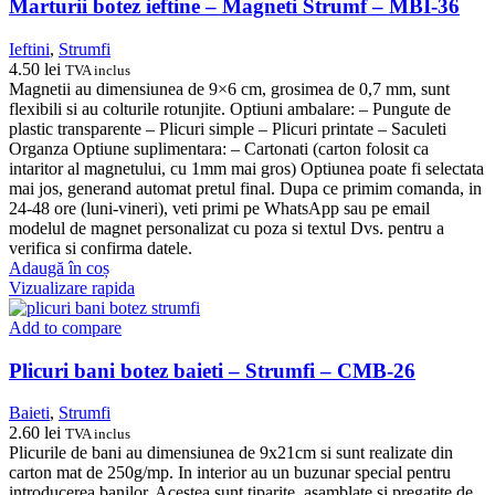
Marturii botez ieftine – Magneti Strumf – MBI-36
Ieftini
,
Strumfi
4.50
lei
TVA inclus
Magnetii au dimensiunea de 9×6 cm, grosimea de 0,7 mm, sunt
flexibili si au colturile rotunjite. Optiuni ambalare: – Pungute de
plastic transparente – Plicuri simple – Plicuri printate – Saculeti
Organza Optiune suplimentara: – Cartonati (carton folosit ca
intaritor al magnetului, cu 1mm mai gros) Optiunea poate fi selectata
mai jos, generand automat pretul final. Dupa ce primim comanda, in
24-48 ore (luni-vineri), veti primi pe WhatsApp sau pe email
modelul de magnet personalizat cu poza si textul Dvs. pentru a
verifica si confirma datele.
Adaugă în coș
Vizualizare rapida
Add to compare
Plicuri bani botez baieti – Strumfi – CMB-26
Baieti
,
Strumfi
2.60
lei
TVA inclus
Plicurile de bani au dimensiunea de 9x21cm si sunt realizate din
carton mat de 250g/mp. In interior au un buzunar special pentru
introducerea banilor. Acestea sunt tiparite, asamblate si pregatite de