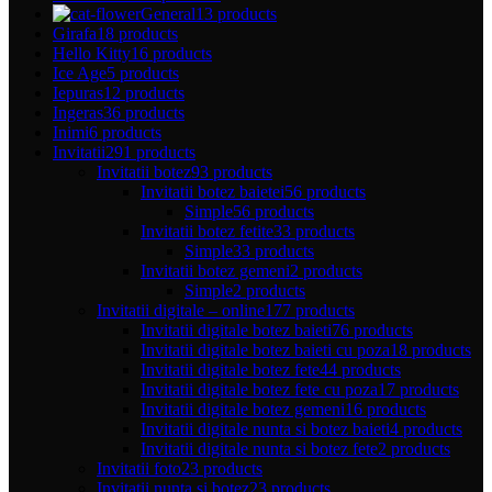
General
13 products
Girafa
18 products
Hello Kitty
16 products
Ice Age
5 products
Iepuras
12 products
Ingeras
36 products
Inimi
6 products
Invitatii
291 products
Invitatii botez
93 products
Invitatii botez baietei
56 products
Simple
56 products
Invitatii botez fetite
33 products
Simple
33 products
Invitatii botez gemeni
2 products
Simple
2 products
Invitatii digitale – online
177 products
Invitatii digitale botez baieti
76 products
Invitatii digitale botez baieti cu poza
18 products
Invitatii digitale botez fete
44 products
Invitatii digitale botez fete cu poza
17 products
Invitatii digitale botez gemeni
16 products
Invitatii digitale nunta si botez baieti
4 products
Invitatii digitale nunta si botez fete
2 products
Invitatii foto
23 products
Invitatii nunta si botez
23 products