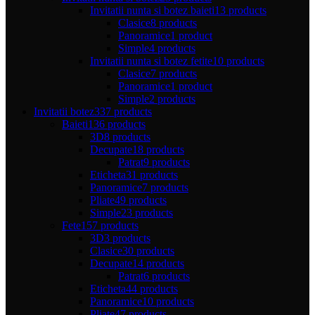
Invitatii nunta si botez baieti
13 products
Clasice
8 products
Panoramice
1 product
Simple
4 products
Invitatii nunta si botez fetite
10 products
Clasice
7 products
Panoramice
1 product
Simple
2 products
Invitatii botez
337 products
Baieti
136 products
3D
8 products
Decupate
18 products
Patrat
9 products
Eticheta
31 products
Panoramice
7 products
Pliate
49 products
Simple
23 products
Fete
157 products
3D
3 products
Clasice
30 products
Decupate
14 products
Patrat
6 products
Eticheta
44 products
Panoramice
10 products
Pliate
47 products