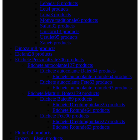
Lebada
18 products
Leu
4 products
Luna
3 products
Motive traditionale
6 products
Safari
32 products
Unicorn
13 products
Ursulet
95 products
Zane
6 products
Dinozauri
8 products
Elefant
28 products
Etichete Personalizate
306 products
Etichete autocolante
127 products
Etichete autocolante Baieti
64 products
Etichete autocolante rotunde
64 products
Etichete autocolante Fete
63 products
Etichete autocolante rotunde
63 products
Etichete Marturii Botez
179 products
Etichete Baieti
89 products
Etichete Dreptunghiulare
25 products
Etichete Rotunde
64 products
Etichete Fete
90 products
Etichete Dreptunghiulare
27 products
Etichete Rotunde
63 products
Fluturi
24 products
Frozen – Elsa
6 products