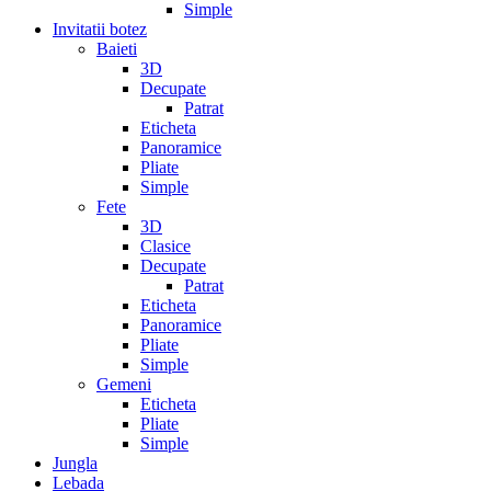
Simple
Invitatii botez
Baieti
3D
Decupate
Patrat
Eticheta
Panoramice
Pliate
Simple
Fete
3D
Clasice
Decupate
Patrat
Eticheta
Panoramice
Pliate
Simple
Gemeni
Eticheta
Pliate
Simple
Jungla
Lebada