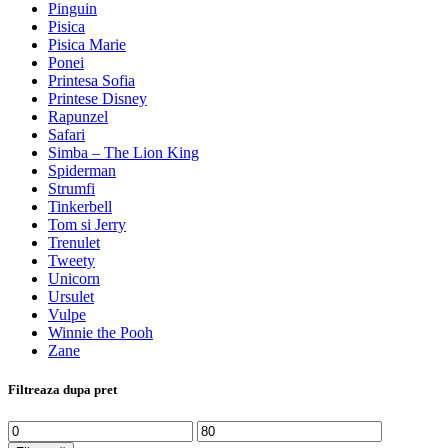
Pinguin
Pisica
Pisica Marie
Ponei
Printesa Sofia
Printese Disney
Rapunzel
Safari
Simba – The Lion King
Spiderman
Strumfi
Tinkerbell
Tom si Jerry
Trenulet
Tweety
Unicorn
Ursulet
Vulpe
Winnie the Pooh
Zane
Filtreaza dupa pret
Preț
Preț
minim
maxim