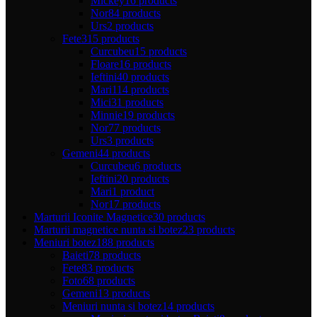
Mickey
16 products
Nor
84 products
Urs
2 products
Fete
315 products
Curcubeu
15 products
Floare
16 products
Ieftini
40 products
Mari
114 products
Mici
31 products
Minnie
19 products
Nor
77 products
Urs
3 products
Gemeni
44 products
Curcubeu
6 products
Ieftini
20 products
Mari
1 product
Nor
17 products
Marturii Iconite Magnetice
30 products
Marturii magnetice nunta si botez
23 products
Meniuri botez
188 products
Baieti
78 products
Fete
83 products
Foto
68 products
Gemeni
13 products
Meniuri nunta si botez
14 products