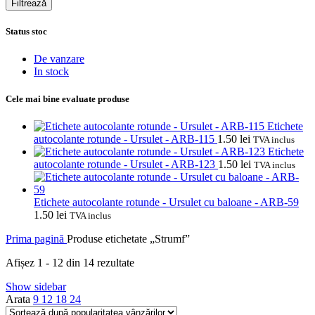
Filtrează
Status stoc
De vanzare
In stock
Cele mai bine evaluate produse
Etichete
autocolante rotunde - Ursulet - ARB-115
1.50
lei
TVA inclus
Etichete
autocolante rotunde - Ursulet - ARB-123
1.50
lei
TVA inclus
Etichete autocolante rotunde - Ursulet cu baloane - ARB-59
1.50
lei
TVA inclus
Prima pagină
Produse etichetate „Strumf”
Sortat
Afișez 1 - 12 din 14 rezultate
după
Show sidebar
popularitate
Arata
9
12
18
24