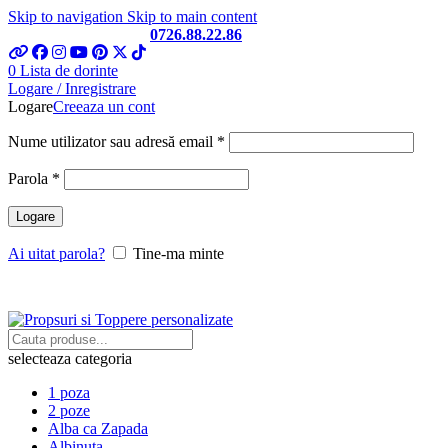
Skip to navigation
Skip to main content
Telefon si Whatsapp
0726.88.22.86
0
Lista de dorinte
Logare / Inregistrare
Logare
Creeaza un cont
Obligatoriu
Nume utilizator sau adresă email
*
Obligatoriu
Parola
*
Logare
Ai uitat parola?
Tine-ma minte
selecteaza categoria
1 poza
2 poze
Alba ca Zapada
Albinuta