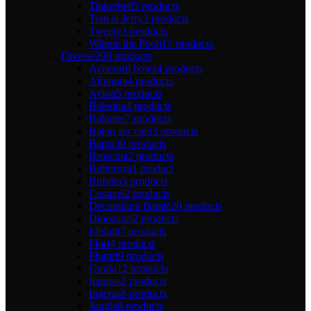
Tinkerbell
5 products
Tom si Jerry
3 products
Tweety
3 products
Winnie the Pooh
17 products
Diverse
290 products
Accesorii botez
4 products
Albinuta
4 products
Avion
5 products
Balerina
4 products
Baloane
7 products
Balon aer cald
3 products
Barza
30 products
Broscuta
2 products
Buburuza
1 product
Bufnita
3 products
Cosmos
2 products
Decoratiuni florale
20 products
Dinozauri
2 products
Elefant
7 products
Flori
4 products
Fluturi
9 products
Girafa
12 products
Iepuras
2 products
Ingeras
8 products
Jungla
8 products