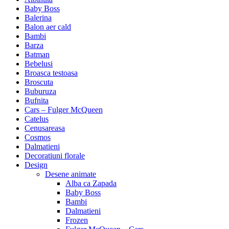
Baby Boss
Balerina
Balon aer cald
Bambi
Barza
Batman
Bebelusi
Broasca testoasa
Broscuta
Buburuza
Bufnita
Cars – Fulger McQueen
Catelus
Cenusareasa
Cosmos
Dalmatieni
Decoratiuni florale
Design
Desene animate
Alba ca Zapada
Baby Boss
Bambi
Dalmatieni
Frozen