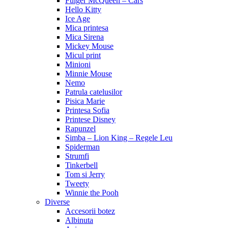
Fulger McQueen – Cars
Hello Kitty
Ice Age
Mica printesa
Mica Sirena
Mickey Mouse
Micul print
Minioni
Minnie Mouse
Nemo
Patrula catelusilor
Pisica Marie
Printesa Sofia
Printese Disney
Rapunzel
Simba – Lion King – Regele Leu
Spiderman
Strumfi
Tinkerbell
Tom si Jerry
Tweety
Winnie the Pooh
Diverse
Accesorii botez
Albinuta