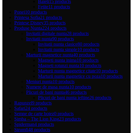
Baieti
15 products
Fetite
11 products
Ponei
10 products
Printesa Sofia
21 products
Printese Disney
35 products
Produse Nunta
224 products
Invitatii digitale nunta
28 products
Invitatii nunta
90 products
Invitatii nunta clasice
80 products
Invitatii nunta simple
10 products
Marturii magnetice nunta
40 products
Magneti nunta inima
10 products
Magneti rotunzi nunta
10 products
Marturii nunta magnetice citate
10 products
Marturii nunta magnetice cu poza
10 products
Meniuri nunta
10 products
Numere de masa nunta
10 products
Plicuri de bani nunta
46 products
Plicuri de bani nunta ieftine
26 products
Rapunzel
9 products
Safari
24 products
Semne de carte botez
0 products
Simba – The Lion King
23 products
Spiderman
4 products
Strumfi
48 products