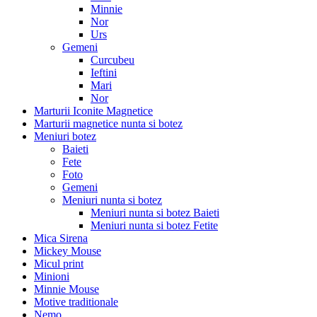
Minnie
Nor
Urs
Gemeni
Curcubeu
Ieftini
Mari
Nor
Marturii Iconite Magnetice
Marturii magnetice nunta si botez
Meniuri botez
Baieti
Fete
Foto
Gemeni
Meniuri nunta si botez
Meniuri nunta si botez Baieti
Meniuri nunta si botez Fetite
Mica Sirena
Mickey Mouse
Micul print
Minioni
Minnie Mouse
Motive traditionale
Nemo