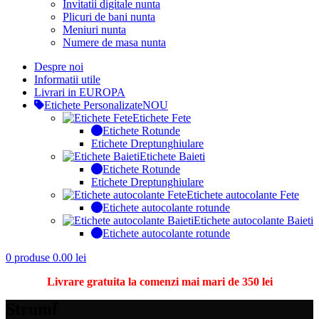
Invitatii digitale nunta
Plicuri de bani nunta
Meniuri nunta
Numere de masa nunta
Despre noi
Informatii utile
Livrari in EUROPA
Etichete Personalizate
NOU
Etichete Fete
Etichete Rotunde
Etichete Dreptunghiulare
Etichete Baieti
Etichete Rotunde
Etichete Dreptunghiulare
Etichete autocolante Fete
Etichete autocolante rotunde
Etichete autocolante Baieti
Etichete autocolante rotunde
0
produse
0.00
lei
Livrare gratuita la comenzi mai mari de 350 lei
Strumf