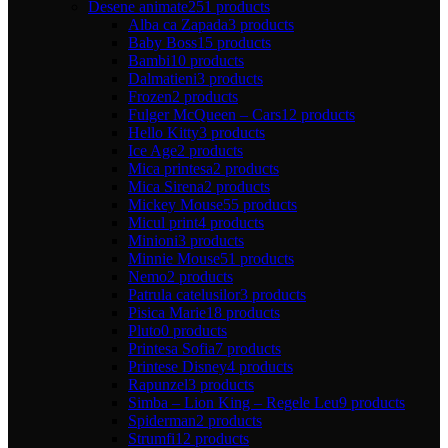
Desene animate
251 products
Alba ca Zapada
3 products
Baby Boss
15 products
Bambi
10 products
Dalmatieni
3 products
Frozen
2 products
Fulger McQueen – Cars
12 products
Hello Kitty
3 products
Ice Age
2 products
Mica printesa
2 products
Mica Sirena
2 products
Mickey Mouse
55 products
Micul print
4 products
Minioni
3 products
Minnie Mouse
51 products
Nemo
2 products
Patrula catelusilor
3 products
Pisica Marie
18 products
Pluto
0 products
Printesa Sofia
7 products
Printese Disney
4 products
Rapunzel
3 products
Simba – Lion King – Regele Leu
9 products
Spiderman
2 products
Strumfi
12 products