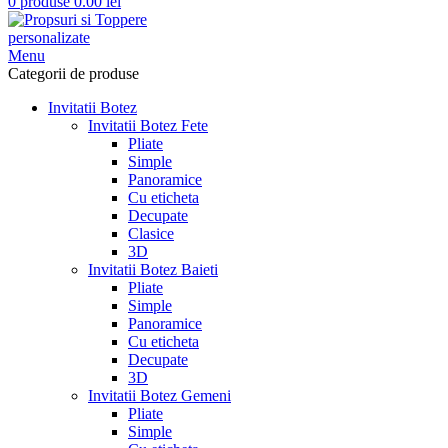
0
produse
0.00
lei
Menu
Categorii de produse
Invitatii Botez
Invitatii Botez Fete
Pliate
Simple
Panoramice
Cu eticheta
Decupate
Clasice
3D
Invitatii Botez Baieti
Pliate
Simple
Panoramice
Cu eticheta
Decupate
3D
Invitatii Botez Gemeni
Pliate
Simple