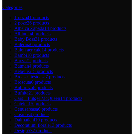
Categories
1 poza
41 products
2 poze
26 products
Alba ca Zapada
14 products
Albinuta
4 products
Baby Boss
31 products
Balerina
6 products
Balon aer cald
14 products
Bambi
10 products
Barza
21 products
Batman
4 products
Bebelusi
15 products
Broasca testoasa
7 products
Broscuta
6 products
Buburuza
6 products
Bufnita
21 products
Cars – Fulger McQueen
14 products
Catelus
15 products
Cenusareasa
6 products
Cosmos
4 products
Dalmatieni
19 products
Decoratiuni florale
13 products
Design
537 products