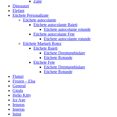
Zane
Dinozauri
Elefant
Etichete Personalizate
Etichete autocolante
Etichete autocolante Baieti
Etichete autocolante rotunde
Etichete autocolante Fete
Etichete autocolante rotunde
Etichete Marturii Botez
Etichete Baieti
Etichete Dreptunghiulare
Etichete Rotunde
Etichete Fete
Etichete Dreptunghiulare
Etichete Rotunde
Fluturi
Frozen – Elsa
General
Girafa
Hello Kitty
Ice Age
Iepuras
Ingeras
Inimi