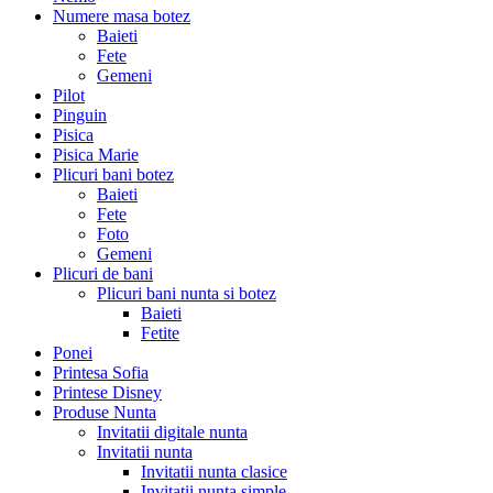
Numere masa botez
Baieti
Fete
Gemeni
Pilot
Pinguin
Pisica
Pisica Marie
Plicuri bani botez
Baieti
Fete
Foto
Gemeni
Plicuri de bani
Plicuri bani nunta si botez
Baieti
Fetite
Ponei
Printesa Sofia
Printese Disney
Produse Nunta
Invitatii digitale nunta
Invitatii nunta
Invitatii nunta clasice
Invitatii nunta simple