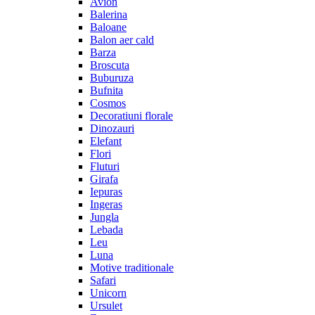
Avion
Balerina
Baloane
Balon aer cald
Barza
Broscuta
Buburuza
Bufnita
Cosmos
Decoratiuni florale
Dinozauri
Elefant
Flori
Fluturi
Girafa
Iepuras
Ingeras
Jungla
Lebada
Leu
Luna
Motive traditionale
Safari
Unicorn
Ursulet