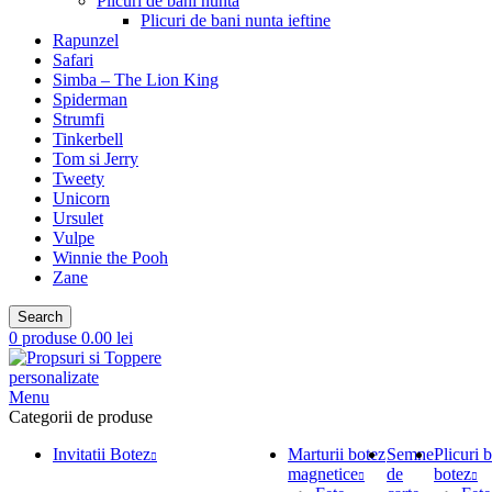
Plicuri de bani nunta
Plicuri de bani nunta ieftine
Rapunzel
Safari
Simba – The Lion King
Spiderman
Strumfi
Tinkerbell
Tom si Jerry
Tweety
Unicorn
Ursulet
Vulpe
Winnie the Pooh
Zane
Search
0
produse
0.00
lei
Menu
Categorii de produse
Invitatii Botez
Marturii botez
Semne
Plicuri 
magnetice
de
botez