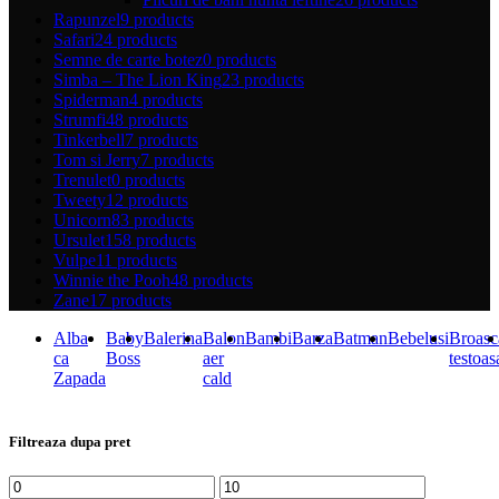
Rapunzel
9 products
Safari
24 products
Semne de carte botez
0 products
Simba – The Lion King
23 products
Spiderman
4 products
Strumfi
48 products
Tinkerbell
7 products
Tom si Jerry
7 products
Trenulet
0 products
Tweety
12 products
Unicorn
83 products
Ursulet
158 products
Vulpe
11 products
Winnie the Pooh
48 products
Zane
17 products
Alba
Baby
Balerina
Balon
Bambi
Barza
Batman
Bebelusi
Broasc
ca
Boss
aer
testoas
Zapada
cald
Filtreaza dupa pret
Preț
Preț