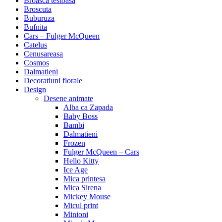
Broasca testoasa
Broscuta
Buburuza
Bufnita
Cars – Fulger McQueen
Catelus
Cenusareasa
Cosmos
Dalmatieni
Decoratiuni florale
Design
Desene animate
Alba ca Zapada
Baby Boss
Bambi
Dalmatieni
Frozen
Fulger McQueen – Cars
Hello Kitty
Ice Age
Mica printesa
Mica Sirena
Mickey Mouse
Micul print
Minioni