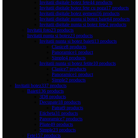
Invitatii digitale botez fete
44 products
Invitatii digitale botez fete cu poza
17 products
Invitatii digitale botez gemeni
16 products
Invitatii digitale nunta si botez baieti
4 products
Invitatii digitale nunta si botez fete
2 products
Invitatii foto
23 products
Invitatii nunta si botez
23 products
Invitatii nunta si botez baieti
13 products
Clasice
8 products
Panoramice
1 product
Simple
4 products
Invitatii nunta si botez fetite
10 products
Clasice
7 products
Panoramice
1 product
Simple
2 products
Invitatii botez
337 products
Baieti
136 products
3D
8 products
Decupate
18 products
Patrat
9 products
Eticheta
31 products
Panoramice
7 products
Pliate
49 products
Simple
23 products
Fete
157 products