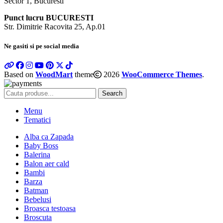
Sector 1, Bucuresti
Punct lucru BUCURESTI
Str. Dimitrie Racovita 25, Ap.01
Ne gasiti si pe social media
Based on
WoodMart
theme
2026
WooCommerce Themes
.
Search
Menu
Tematici
Alba ca Zapada
Baby Boss
Balerina
Balon aer cald
Bambi
Barza
Batman
Bebelusi
Broasca testoasa
Broscuta