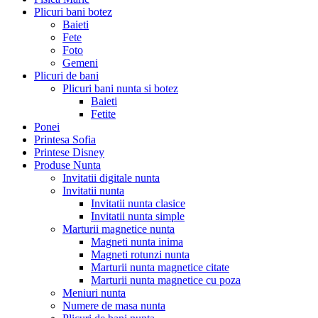
Plicuri bani botez
Baieti
Fete
Foto
Gemeni
Plicuri de bani
Plicuri bani nunta si botez
Baieti
Fetite
Ponei
Printesa Sofia
Printese Disney
Produse Nunta
Invitatii digitale nunta
Invitatii nunta
Invitatii nunta clasice
Invitatii nunta simple
Marturii magnetice nunta
Magneti nunta inima
Magneti rotunzi nunta
Marturii nunta magnetice citate
Marturii nunta magnetice cu poza
Meniuri nunta
Numere de masa nunta