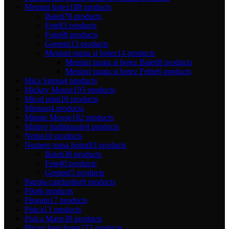
Meniuri botez
188 products
Baieti
78 products
Fete
83 products
Foto
68 products
Gemeni
13 products
Meniuri nunta si botez
14 products
Meniuri nunta si botez Baieti
8 products
Meniuri nunta si botez Fetite
6 products
Mica Sirena
4 products
Mickey Mouse
195 products
Micul print
10 products
Minioni
4 products
Minnie Mouse
182 products
Motive traditionale
4 products
Nemo
10 products
Numere masa botez
83 products
Baieti
38 products
Fete
40 products
Gemeni
5 products
Patrula catelusilor
0 products
Pilot
6 products
Pinguin
17 products
Pisica
13 products
Pisica Marie
38 products
Plicuri bani botez
272 products