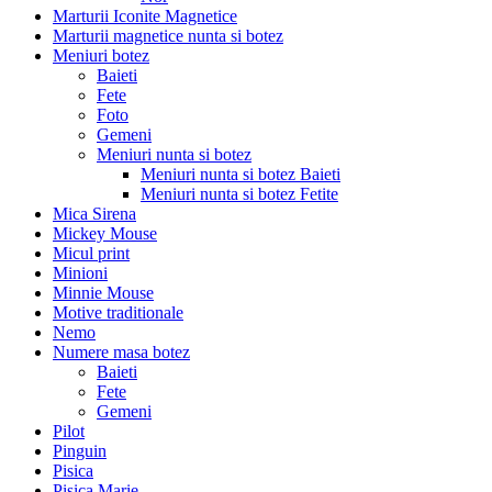
Marturii Iconite Magnetice
Marturii magnetice nunta si botez
Meniuri botez
Baieti
Fete
Foto
Gemeni
Meniuri nunta si botez
Meniuri nunta si botez Baieti
Meniuri nunta si botez Fetite
Mica Sirena
Mickey Mouse
Micul print
Minioni
Minnie Mouse
Motive traditionale
Nemo
Numere masa botez
Baieti
Fete
Gemeni
Pilot
Pinguin
Pisica
Pisica Marie