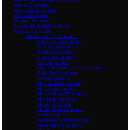
Catelus
15 products
Cenusareasa
6 products
Cosmos
4 products
Dalmatieni
19 products
Decoratiuni florale
13 products
Design
537 products
Desene animate
251 products
Alba ca Zapada
3 products
Baby Boss
15 products
Bambi
10 products
Dalmatieni
3 products
Frozen
2 products
Fulger McQueen – Cars
12 products
Hello Kitty
3 products
Ice Age
2 products
Mica printesa
2 products
Mica Sirena
2 products
Mickey Mouse
55 products
Micul print
4 products
Minioni
3 products
Minnie Mouse
51 products
Nemo
2 products
Patrula catelusilor
3 products
Pisica Marie
18 products