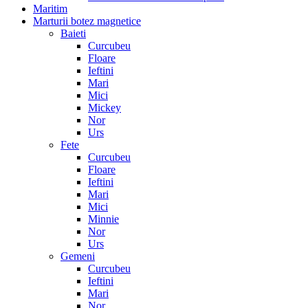
Maritim
Marturii botez magnetice
Baieti
Curcubeu
Floare
Ieftini
Mari
Mici
Mickey
Nor
Urs
Fete
Curcubeu
Floare
Ieftini
Mari
Mici
Minnie
Nor
Urs
Gemeni
Curcubeu
Ieftini
Mari
Nor