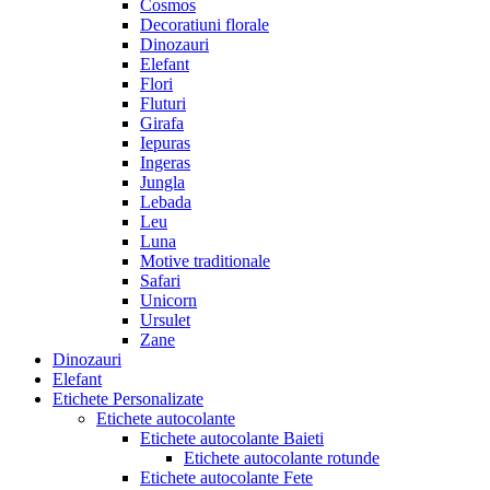
Cosmos
Decoratiuni florale
Dinozauri
Elefant
Flori
Fluturi
Girafa
Iepuras
Ingeras
Jungla
Lebada
Leu
Luna
Motive traditionale
Safari
Unicorn
Ursulet
Zane
Dinozauri
Elefant
Etichete Personalizate
Etichete autocolante
Etichete autocolante Baieti
Etichete autocolante rotunde
Etichete autocolante Fete