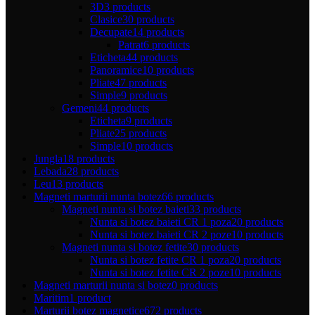
3D
3 products
Clasice
30 products
Decupate
14 products
Patrat
6 products
Eticheta
44 products
Panoramice
10 products
Pliate
47 products
Simple
9 products
Gemeni
44 products
Eticheta
9 products
Pliate
25 products
Simple
10 products
Jungla
18 products
Lebada
28 products
Leu
13 products
Magneti marturii nunta botez
66 products
Magneti nunta si botez baieti
33 products
Nunta si botez baieti CR 1 poza
20 products
Nunta si botez baieti CR 2 poze
10 products
Magneti nunta si botez fetite
30 products
Nunta si botez fetite CR 1 poza
20 products
Nunta si botez fetite CR 2 poze
10 products
Magneti marturii nunta si botez
0 products
Maritim
1 product
Marturii botez magnetice
672 products