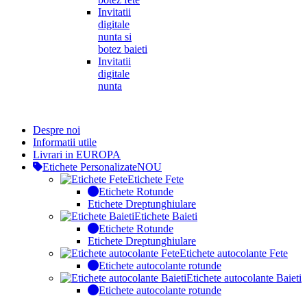
Invitatii
digitale
nunta si
botez baieti
Invitatii
digitale
nunta
Despre noi
Informatii utile
Livrari in EUROPA
Etichete Personalizate
NOU
Etichete Fete
Etichete Rotunde
Etichete Dreptunghiulare
Etichete Baieti
Etichete Rotunde
Etichete Dreptunghiulare
Etichete autocolante Fete
Etichete autocolante rotunde
Etichete autocolante Baieti
Etichete autocolante rotunde