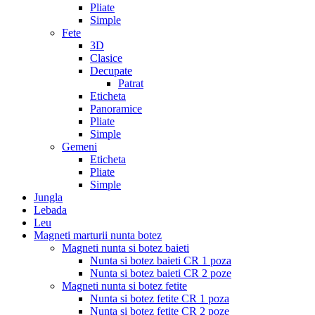
Pliate
Simple
Fete
3D
Clasice
Decupate
Patrat
Eticheta
Panoramice
Pliate
Simple
Gemeni
Eticheta
Pliate
Simple
Jungla
Lebada
Leu
Magneti marturii nunta botez
Magneti nunta si botez baieti
Nunta si botez baieti CR 1 poza
Nunta si botez baieti CR 2 poze
Magneti nunta si botez fetite
Nunta si botez fetite CR 1 poza
Nunta si botez fetite CR 2 poze