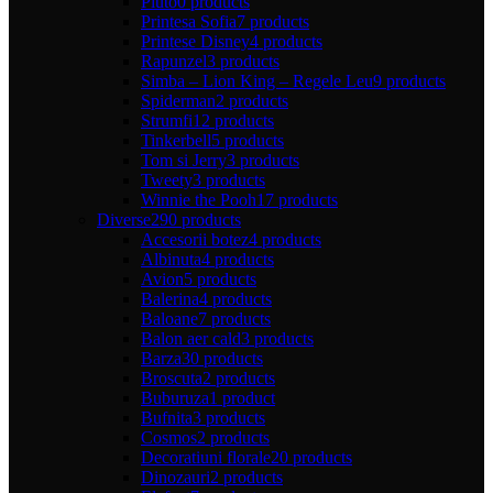
Pluto
0 products
Printesa Sofia
7 products
Printese Disney
4 products
Rapunzel
3 products
Simba – Lion King – Regele Leu
9 products
Spiderman
2 products
Strumfi
12 products
Tinkerbell
5 products
Tom si Jerry
3 products
Tweety
3 products
Winnie the Pooh
17 products
Diverse
290 products
Accesorii botez
4 products
Albinuta
4 products
Avion
5 products
Balerina
4 products
Baloane
7 products
Balon aer cald
3 products
Barza
30 products
Broscuta
2 products
Buburuza
1 product
Bufnita
3 products
Cosmos
2 products
Decoratiuni florale
20 products
Dinozauri
2 products