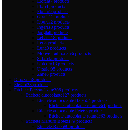
Elefant
7 products
Flori
4 products
Fluturi
9 products
Girafa
12 products
Iepuras
2 products
Ingeras
8 products
Jungla
8 products
Lebada
18 products
Leu
4 products
Luna
3 products
Motive traditionale
6 products
Safari
32 products
Unicorn
13 products
Ursulet
95 products
Zane
6 products
Dinozauri
8 products
Elefant
28 products
Etichete Personalizate
306 products
Etichete autocolante
127 products
Etichete autocolante Baieti
64 products
Etichete autocolante rotunde
64 products
Etichete autocolante Fete
63 products
Etichete autocolante rotunde
63 products
Etichete Marturii Botez
179 products
Etichete Baieti
89 products