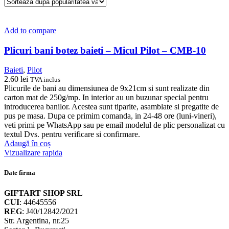
Add to compare
Plicuri bani botez baieti – Micul Pilot – CMB-10
Baieti
,
Pilot
2.60
lei
TVA inclus
Plicurile de bani au dimensiunea de 9x21cm si sunt realizate din
carton mat de 250g/mp. In interior au un buzunar special pentru
introducerea banilor. Acestea sunt tiparite, asamblate si pregatite de
pus pe masa. Dupa ce primim comanda, in 24-48 ore (luni-vineri),
veti primi pe WhatsApp sau pe email modelul de plic personalizat cu
textul Dvs. pentru verificare si confirmare.
Adaugă în coș
Vizualizare rapida
Date firma
GIFTART SHOP SRL
CUI
: 44645556
REG
: J40/12842/2021
Str. Argentina, nr.25