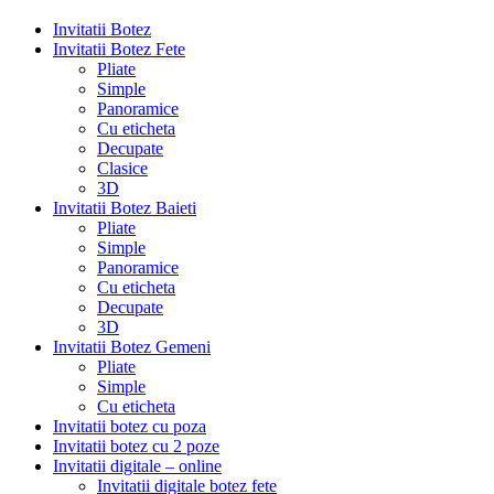
Invitatii Botez
Invitatii Botez Fete
Pliate
Simple
Panoramice
Cu eticheta
Decupate
Clasice
3D
Invitatii Botez Baieti
Pliate
Simple
Panoramice
Cu eticheta
Decupate
3D
Invitatii Botez Gemeni
Pliate
Simple
Cu eticheta
Invitatii botez cu poza
Invitatii botez cu 2 poze
Invitatii digitale – online
Invitatii digitale botez fete