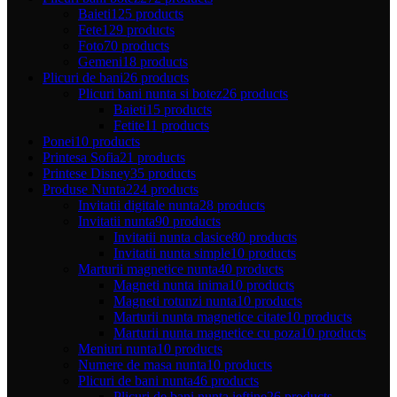
Baieti
125 products
Fete
129 products
Foto
70 products
Gemeni
18 products
Plicuri de bani
26 products
Plicuri bani nunta si botez
26 products
Baieti
15 products
Fetite
11 products
Ponei
10 products
Printesa Sofia
21 products
Printese Disney
35 products
Produse Nunta
224 products
Invitatii digitale nunta
28 products
Invitatii nunta
90 products
Invitatii nunta clasice
80 products
Invitatii nunta simple
10 products
Marturii magnetice nunta
40 products
Magneti nunta inima
10 products
Magneti rotunzi nunta
10 products
Marturii nunta magnetice citate
10 products
Marturii nunta magnetice cu poza
10 products
Meniuri nunta
10 products
Numere de masa nunta
10 products
Plicuri de bani nunta
46 products
Plicuri de bani nunta ieftine
26 products