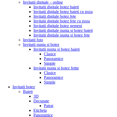
Invitatii digitale – online
Invitatii digitale botez baieti
Invitatii digitale botez baieti cu poza
Invitatii digitale botez fete
Invitatii digitale botez fete cu poza
Invitatii digitale botez gemeni
Invitatii digitale nunta si botez baieti
Invitatii digitale nunta si botez fete
Invitatii foto
Invitatii nunta si botez
Invitatii nunta si botez baieti
Clasice
Panoramice
Simple
Invitatii nunta si botez fetite
Clasice
Panoramice
Simple
Invitatii botez
Baieti
3D
Decupate
Patrat
Eticheta
Panoramice