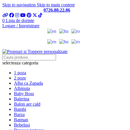
Skip to navigation
Skip to main content
Telefon si Whatsapp
0726.88.22.86
0
Lista de dorinte
Logare / Inregistrare
selecteaza categoria
1 poza
2 poze
Alba ca Zapada
Albinuta
Baby Boss
Balerina
Balon aer cald
Bambi
Barza
Batman
Bebelusi