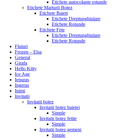
Etichete autocolante rotunde
Etichete Marturii Botez
Etichete Baieti
Etichete Dreptunghiulare
Etichete Rotunde
Etichete Fete
Etichete Dreptunghiulare
Etichete Rotunde
Fluturi
Frozen – Elsa
General
Girafa
Hello Kitty
Ice Age
Iepuras
Ingeras
Inimi
Invitatii
Invitatii botez
Invitatii botez baietei
Simple
Invitatii botez fetite
Simple
Invitatii botez gemeni
Simple