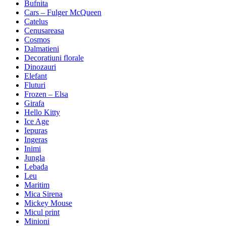
Bufnita
Cars – Fulger McQueen
Catelus
Cenusareasa
Cosmos
Dalmatieni
Decoratiuni florale
Dinozauri
Elefant
Fluturi
Frozen – Elsa
Girafa
Hello Kitty
Ice Age
Iepuras
Ingeras
Inimi
Jungla
Lebada
Leu
Maritim
Mica Sirena
Mickey Mouse
Micul print
Minioni