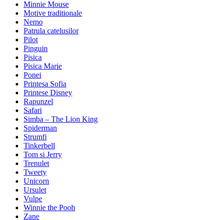
Minnie Mouse
Motive traditionale
Nemo
Patrula catelusilor
Pilot
Pinguin
Pisica
Pisica Marie
Ponei
Printesa Sofia
Printese Disney
Rapunzel
Safari
Simba – The Lion King
Spiderman
Strumfi
Tinkerbell
Tom si Jerry
Trenulet
Tweety
Unicorn
Ursulet
Vulpe
Winnie the Pooh
Zane