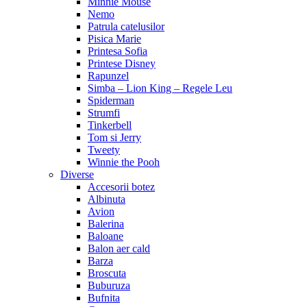
Minnie Mouse
Nemo
Patrula catelusilor
Pisica Marie
Printesa Sofia
Printese Disney
Rapunzel
Simba – Lion King – Regele Leu
Spiderman
Strumfi
Tinkerbell
Tom si Jerry
Tweety
Winnie the Pooh
Diverse
Accesorii botez
Albinuta
Avion
Balerina
Baloane
Balon aer cald
Barza
Broscuta
Buburuza
Bufnita