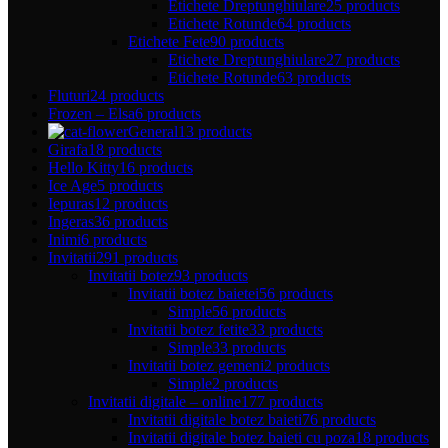
Etichete Dreptunghiulare
25 products
Etichete Rotunde
64 products
Etichete Fete
90 products
Etichete Dreptunghiulare
27 products
Etichete Rotunde
63 products
Fluturi
24 products
Frozen – Elsa
6 products
General
13 products
Girafa
18 products
Hello Kitty
16 products
Ice Age
5 products
Iepuras
12 products
Ingeras
36 products
Inimi
6 products
Invitatii
291 products
Invitatii botez
93 products
Invitatii botez baietei
56 products
Simple
56 products
Invitatii botez fetite
33 products
Simple
33 products
Invitatii botez gemeni
2 products
Simple
2 products
Invitatii digitale – online
177 products
Invitatii digitale botez baieti
76 products
Invitatii digitale botez baieti cu poza
18 products