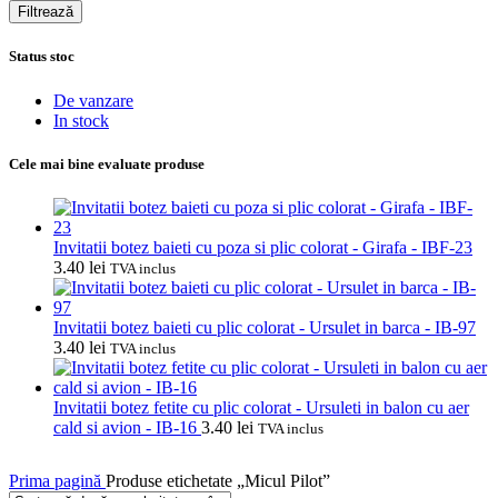
minim
maxim
Filtrează
Status stoc
De vanzare
In stock
Cele mai bine evaluate produse
Invitatii botez baieti cu poza si plic colorat - Girafa - IBF-23
3.40
lei
TVA inclus
Invitatii botez baieti cu plic colorat - Ursulet in barca - IB-97
3.40
lei
TVA inclus
Invitatii botez fetite cu plic colorat - Ursuleti in balon cu aer
cald si avion - IB-16
3.40
lei
TVA inclus
Prima pagină
Produse etichetate „Micul Pilot”