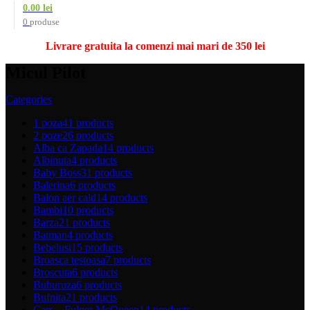
0.00
lei
0
produse
Livrare gratuita la comenzi mai mari de 350 lei
Micul Pilot
Categories
1 poza
41 products
2 poze
26 products
Alba ca Zapada
14 products
Albinuta
4 products
Baby Boss
31 products
Balerina
6 products
Balon aer cald
14 products
Bambi
10 products
Barza
21 products
Batman
4 products
Bebelusi
15 products
Broasca testoasa
7 products
Broscuta
6 products
Buburuza
6 products
Bufnita
21 products
Cars – Fulger McQueen
14 products