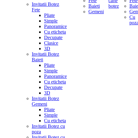
Fete
carte
Fete
Invitatii Botez
Baieti
botez
Baie
Fete
Gemeni
Gem
Pliate
Cu
Simple
poz
Panoramice
Cu eticheta
Decupate
Clasice
3D
Invitatii Botez
Baieti
Pliate
Simple
Panoramice
Cu eticheta
Decupate
3D
Invitatii Botez
Gemeni
Pliate
Simple
Cu eticheta
Invitatii Botez cu
poza
Invitatii Botez cu