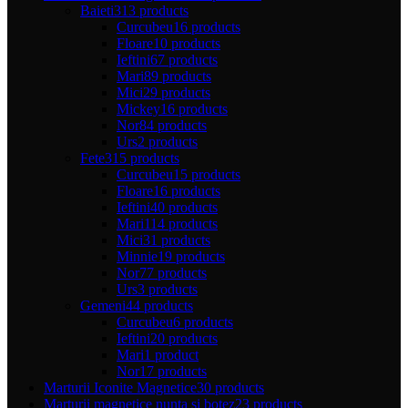
Baieti
313 products
Curcubeu
16 products
Floare
10 products
Ieftini
67 products
Mari
89 products
Mici
29 products
Mickey
16 products
Nor
84 products
Urs
2 products
Fete
315 products
Curcubeu
15 products
Floare
16 products
Ieftini
40 products
Mari
114 products
Mici
31 products
Minnie
19 products
Nor
77 products
Urs
3 products
Gemeni
44 products
Curcubeu
6 products
Ieftini
20 products
Mari
1 product
Nor
17 products
Marturii Iconite Magnetice
30 products
Marturii magnetice nunta si botez
23 products