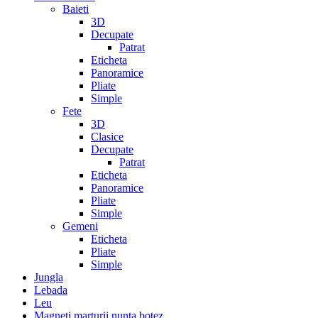
Baieti
3D
Decupate
Patrat
Eticheta
Panoramice
Pliate
Simple
Fete
3D
Clasice
Decupate
Patrat
Eticheta
Panoramice
Pliate
Simple
Gemeni
Eticheta
Pliate
Simple
Jungla
Lebada
Leu
Magneti marturii nunta botez