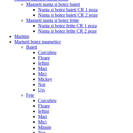
Magneti nunta si botez baieti
Nunta si botez baieti CR 1 poza
Nunta si botez baieti CR 2 poze
Magneti nunta si botez fetite
Nunta si botez fetite CR 1 poza
Nunta si botez fetite CR 2 poze
Maritim
Marturii botez magnetice
Baieti
Curcubeu
Floare
Ieftini
Mari
Mici
Mickey
Nor
Urs
Fete
Curcubeu
Floare
Ieftini
Mari
Mici
Minnie
Nor