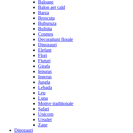
Baloane
Balon aer cald
Barza
Broscuta
Buburuza
Bufnita
Cosmos
Decoratiuni florale
Dinozauri
Elefant
Flori
Fluturi
Girafa
Iepuras
Ingeras
Jungla
Lebada
Leu
Luna
Motive traditionale
Safari
Unicorn
Ursulet
Zane
Dinozauri