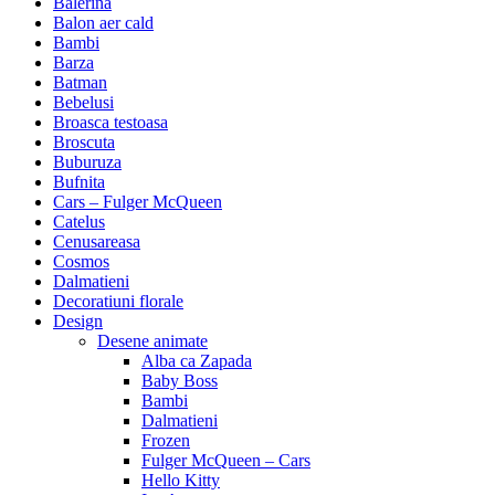
Balerina
Balon aer cald
Bambi
Barza
Batman
Bebelusi
Broasca testoasa
Broscuta
Buburuza
Bufnita
Cars – Fulger McQueen
Catelus
Cenusareasa
Cosmos
Dalmatieni
Decoratiuni florale
Design
Desene animate
Alba ca Zapada
Baby Boss
Bambi
Dalmatieni
Frozen
Fulger McQueen – Cars
Hello Kitty