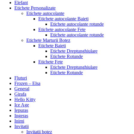
Elefant
Etichete Personalizate
Etichete autocolante
Etichete autocolante Baieti
Etichete autocolante rotunde
Etichete autocolante Fete
Etichete autocolante rotunde
Etichete Marturii Botez
Etichete Baieti
Etichete Dreptunghiulare
Etichete Rotunde
Etichete Fete
Etichete Dreptunghiulare
Etichete Rotunde
Fluturi
Frozen – Elsa
General
Girafa
Hello Kitty
Ice Age
Iepuras
Ingeras
Inimi
Invitatii
Invitatii botez