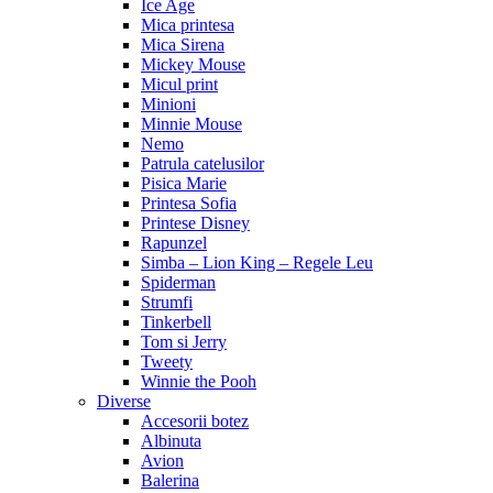
Ice Age
Mica printesa
Mica Sirena
Mickey Mouse
Micul print
Minioni
Minnie Mouse
Nemo
Patrula catelusilor
Pisica Marie
Printesa Sofia
Printese Disney
Rapunzel
Simba – Lion King – Regele Leu
Spiderman
Strumfi
Tinkerbell
Tom si Jerry
Tweety
Winnie the Pooh
Diverse
Accesorii botez
Albinuta
Avion
Balerina