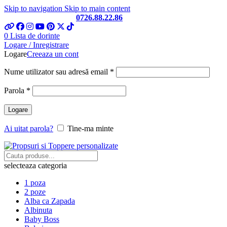
Skip to navigation
Skip to main content
Telefon si Whatsapp
0726.88.22.86
0
Lista de dorinte
Logare / Inregistrare
Logare
Creeaza un cont
Obligatoriu
Nume utilizator sau adresă email
*
Obligatoriu
Parola
*
Logare
Ai uitat parola?
Tine-ma minte
selecteaza categoria
1 poza
2 poze
Alba ca Zapada
Albinuta
Baby Boss