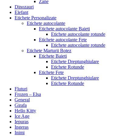
Zane
Dinozauri
Elefant
Etichete Personalizate
Etichete autocolante
Etichete autocolante Baieti
Etichete autocolante rotunde
Etichete autocolante Fete
Etichete autocolante rotunde
Etichete Marturii Botez
Etichete Baieti
Etichete Dreptunghiulare
Etichete Rotunde
Etichete Fete
Etichete Dreptunghiulare
Etichete Rotunde
Fluturi
Frozen – Elsa
General
Girafa
Hello Kitty
Ice Age
Iepuras
Ingeras
Inimi