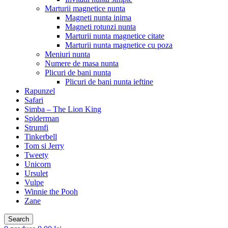
Marturii magnetice nunta
Magneti nunta inima
Magneti rotunzi nunta
Marturii nunta magnetice citate
Marturii nunta magnetice cu poza
Meniuri nunta
Numere de masa nunta
Plicuri de bani nunta
Plicuri de bani nunta ieftine
Rapunzel
Safari
Simba – The Lion King
Spiderman
Strumfi
Tinkerbell
Tom si Jerry
Tweety
Unicorn
Ursulet
Vulpe
Winnie the Pooh
Zane
Search