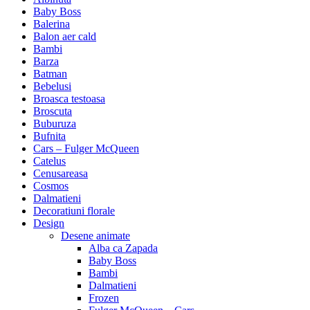
Baby Boss
Balerina
Balon aer cald
Bambi
Barza
Batman
Bebelusi
Broasca testoasa
Broscuta
Buburuza
Bufnita
Cars – Fulger McQueen
Catelus
Cenusareasa
Cosmos
Dalmatieni
Decoratiuni florale
Design
Desene animate
Alba ca Zapada
Baby Boss
Bambi
Dalmatieni
Frozen