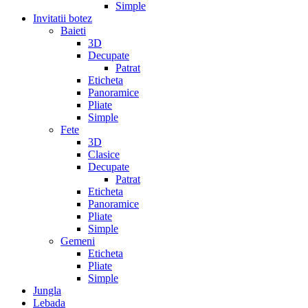
Simple
Invitatii botez
Baieti
3D
Decupate
Patrat
Eticheta
Panoramice
Pliate
Simple
Fete
3D
Clasice
Decupate
Patrat
Eticheta
Panoramice
Pliate
Simple
Gemeni
Eticheta
Pliate
Simple
Jungla
Lebada