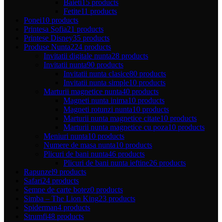
Baieti
15 products
Fetite
11 products
Ponei
10 products
Printesa Sofia
21 products
Printese Disney
35 products
Produse Nunta
224 products
Invitatii digitale nunta
28 products
Invitatii nunta
90 products
Invitatii nunta clasice
80 products
Invitatii nunta simple
10 products
Marturii magnetice nunta
40 products
Magneti nunta inima
10 products
Magneti rotunzi nunta
10 products
Marturii nunta magnetice citate
10 products
Marturii nunta magnetice cu poza
10 products
Meniuri nunta
10 products
Numere de masa nunta
10 products
Plicuri de bani nunta
46 products
Plicuri de bani nunta ieftine
26 products
Rapunzel
9 products
Safari
24 products
Semne de carte botez
0 products
Simba – The Lion King
23 products
Spiderman
4 products
Strumfi
48 products