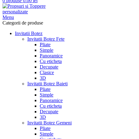
0
produse
0.00
lei
Menu
Categorii de produse
Invitatii Botez
Invitatii Botez Fete
Pliate
Simple
Panoramice
Cu eticheta
Decupate
Clasice
3D
Invitatii Botez Baieti
Pliate
Simple
Panoramice
Cu eticheta
Decupate
3D
Invitatii Botez Gemeni
Pliate
Simple