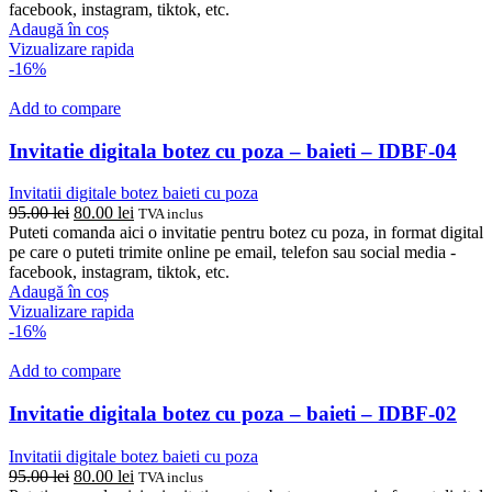
fost:
80.00 lei.
facebook, instagram, tiktok, etc.
95.00 lei.
Adaugă în coș
Vizualizare rapida
-16%
Add to compare
Invitatie digitala botez cu poza – baieti – IDBF-04
Invitatii digitale botez baieti cu poza
Prețul
Prețul
95.00
lei
80.00
lei
TVA inclus
inițial
curent
Puteti comanda aici o invitatie pentru botez cu poza, in format digital
a
este:
pe care o puteti trimite online pe email, telefon sau social media -
fost:
80.00 lei.
facebook, instagram, tiktok, etc.
95.00 lei.
Adaugă în coș
Vizualizare rapida
-16%
Add to compare
Invitatie digitala botez cu poza – baieti – IDBF-02
Invitatii digitale botez baieti cu poza
Prețul
Prețul
95.00
lei
80.00
lei
TVA inclus