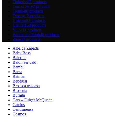
Tinkerbell
7 products
Tom si Jerry
7 products
Trenulet
0 products
Tweety
12 products
Unicorn
83 products
Ursulet
158 products
Vulpe
11 products
Winnie the Pooh
48 products
Zane
17 products
Alba ca Zapada
Baby Boss
Balerina
Balon aer cald
Bambi
Barza
Batman
Bebelusi
Broasca testoasa
Broscuta
Bufnita
Cars – Fulger McQueen
Catelus
Cenusareasa
Cosmos