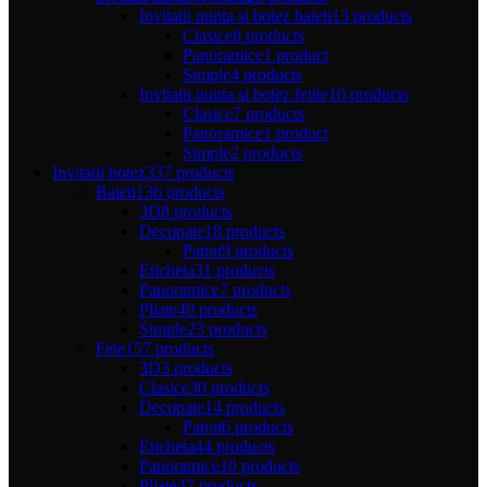
Invitatii nunta si botez baieti
13 products
Clasice
8 products
Panoramice
1 product
Simple
4 products
Invitatii nunta si botez fetite
10 products
Clasice
7 products
Panoramice
1 product
Simple
2 products
Invitatii botez
337 products
Baieti
136 products
3D
8 products
Decupate
18 products
Patrat
9 products
Eticheta
31 products
Panoramice
7 products
Pliate
49 products
Simple
23 products
Fete
157 products
3D
3 products
Clasice
30 products
Decupate
14 products
Patrat
6 products
Eticheta
44 products
Panoramice
10 products
Pliate
47 products