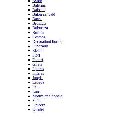
Avion
Balerina
Baloane
Balon aer cald
Barza
Broscuta
Buburuza
Bufnita
Cosmos
Decoratiuni florale
Dinozauri
Elefant
Flori
Fluturi
Girafa
Iepuras
Ingeras
Jungla
Lebada
Leu
Luna
Motive traditionale
Safari
Unicorn
Ursulet