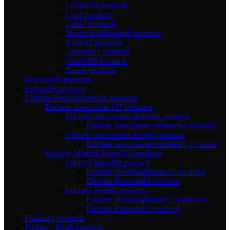
Lebada
18 products
Leu
4 products
Luna
3 products
Motive traditionale
6 products
Safari
32 products
Unicorn
13 products
Ursulet
95 products
Zane
6 products
Dinozauri
8 products
Elefant
28 products
Etichete Personalizate
306 products
Etichete autocolante
127 products
Etichete autocolante Baieti
64 products
Etichete autocolante rotunde
64 products
Etichete autocolante Fete
63 products
Etichete autocolante rotunde
63 products
Etichete Marturii Botez
179 products
Etichete Baieti
89 products
Etichete Dreptunghiulare
25 products
Etichete Rotunde
64 products
Etichete Fete
90 products
Etichete Dreptunghiulare
27 products
Etichete Rotunde
63 products
Fluturi
24 products
Frozen – Elsa
6 products