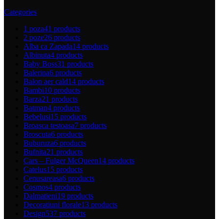
Categories
1 poza
41 products
2 poze
26 products
Alba ca Zapada
14 products
Albinuta
4 products
Baby Boss
31 products
Balerina
6 products
Balon aer cald
14 products
Bambi
10 products
Barza
21 products
Batman
4 products
Bebelusi
15 products
Broasca testoasa
7 products
Broscuta
6 products
Buburuza
6 products
Bufnita
21 products
Cars – Fulger McQueen
14 products
Catelus
15 products
Cenusareasa
6 products
Cosmos
4 products
Dalmatieni
19 products
Decoratiuni florale
13 products
Design
537 products