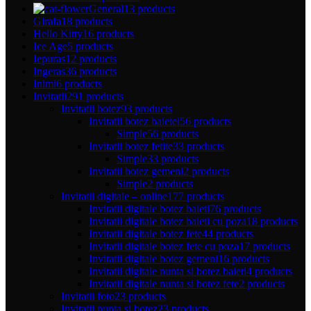
General
13 products
Girafa
18 products
Hello Kitty
16 products
Ice Age
5 products
Iepuras
12 products
Ingeras
36 products
Inimi
6 products
Invitatii
291 products
Invitatii botez
93 products
Invitatii botez baietei
56 products
Simple
56 products
Invitatii botez fetite
33 products
Simple
33 products
Invitatii botez gemeni
2 products
Simple
2 products
Invitatii digitale – online
177 products
Invitatii digitale botez baieti
76 products
Invitatii digitale botez baieti cu poza
18 products
Invitatii digitale botez fete
44 products
Invitatii digitale botez fete cu poza
17 products
Invitatii digitale botez gemeni
16 products
Invitatii digitale nunta si botez baieti
4 products
Invitatii digitale nunta si botez fete
2 products
Invitatii foto
23 products
Invitatii nunta si botez
23 products