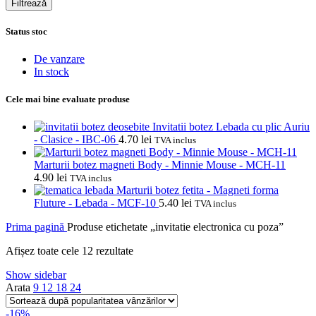
Filtrează
Status stoc
De vanzare
In stock
Cele mai bine evaluate produse
Invitatii botez Lebada cu plic Auriu
- Clasice - IBC-06
4.70
lei
TVA inclus
Marturii botez magneti Body - Minnie Mouse - MCH-11
4.90
lei
TVA inclus
Marturii botez fetita - Magneti forma
Fluture - Lebada - MCF-10
5.40
lei
TVA inclus
Prima pagină
Produse etichetate „invitatie electronica cu poza”
Sortat
Afișez toate cele 12 rezultate
după
Show sidebar
popularitate
Arata
9
12
18
24
-16%