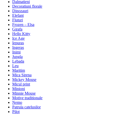
Dalmatieni
Decoratiuni florale
Dinozauri
Elefant
Fluturi
Frozen – Elsa
Girafa
Hello Kitty
Ice Age
Iepuras
Ingeras
Inimi
Jungla
Lebada
Leu
Maritim
Mica Sirena
Mickey Mouse
Micul print
Minioni
Minnie Mouse
Motive traditionale
Nemo
Patrula catelusilor
Pilot