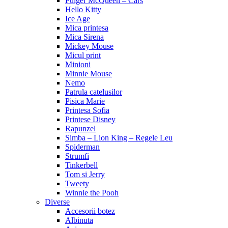
Fulger McQueen – Cars
Hello Kitty
Ice Age
Mica printesa
Mica Sirena
Mickey Mouse
Micul print
Minioni
Minnie Mouse
Nemo
Patrula catelusilor
Pisica Marie
Printesa Sofia
Printese Disney
Rapunzel
Simba – Lion King – Regele Leu
Spiderman
Strumfi
Tinkerbell
Tom si Jerry
Tweety
Winnie the Pooh
Diverse
Accesorii botez
Albinuta