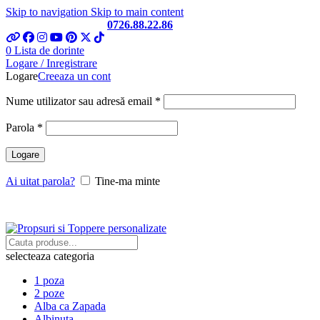
Skip to navigation
Skip to main content
Telefon si Whatsapp
0726.88.22.86
0
Lista de dorinte
Logare / Inregistrare
Logare
Creeaza un cont
Obligatoriu
Nume utilizator sau adresă email
*
Obligatoriu
Parola
*
Logare
Ai uitat parola?
Tine-ma minte
selecteaza categoria
1 poza
2 poze
Alba ca Zapada
Albinuta