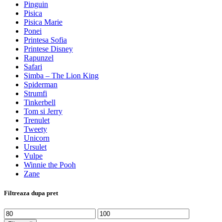
Pinguin
Pisica
Pisica Marie
Ponei
Printesa Sofia
Printese Disney
Rapunzel
Safari
Simba – The Lion King
Spiderman
Strumfi
Tinkerbell
Tom si Jerry
Trenulet
Tweety
Unicorn
Ursulet
Vulpe
Winnie the Pooh
Zane
Filtreaza dupa pret
Preț
Preț
minim
maxim