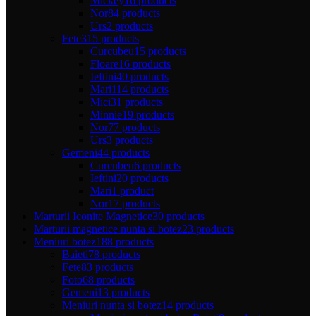
Mickey
16 products
Nor
84 products
Urs
2 products
Fete
315 products
Curcubeu
15 products
Floare
16 products
Ieftini
40 products
Mari
114 products
Mici
31 products
Minnie
19 products
Nor
77 products
Urs
3 products
Gemeni
44 products
Curcubeu
6 products
Ieftini
20 products
Mari
1 product
Nor
17 products
Marturii Iconite Magnetice
30 products
Marturii magnetice nunta si botez
23 products
Meniuri botez
188 products
Baieti
78 products
Fete
83 products
Foto
68 products
Gemeni
13 products
Meniuri nunta si botez
14 products