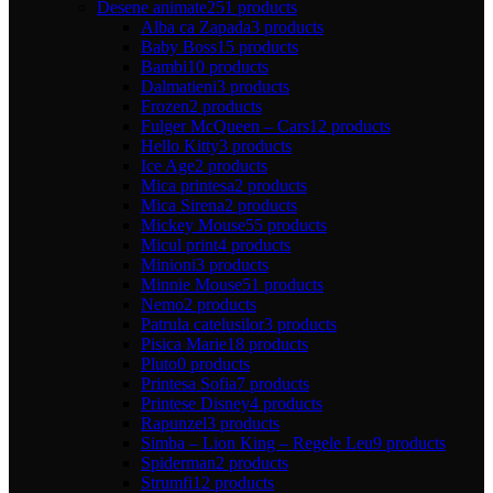
Desene animate
251 products
Alba ca Zapada
3 products
Baby Boss
15 products
Bambi
10 products
Dalmatieni
3 products
Frozen
2 products
Fulger McQueen – Cars
12 products
Hello Kitty
3 products
Ice Age
2 products
Mica printesa
2 products
Mica Sirena
2 products
Mickey Mouse
55 products
Micul print
4 products
Minioni
3 products
Minnie Mouse
51 products
Nemo
2 products
Patrula catelusilor
3 products
Pisica Marie
18 products
Pluto
0 products
Printesa Sofia
7 products
Printese Disney
4 products
Rapunzel
3 products
Simba – Lion King – Regele Leu
9 products
Spiderman
2 products
Strumfi
12 products