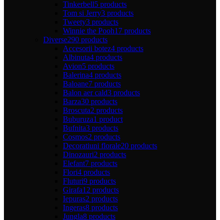
Tinkerbell
5 products
Tom si Jerry
3 products
Tweety
3 products
Winnie the Pooh
17 products
Diverse
290 products
Accesorii botez
4 products
Albinuta
4 products
Avion
5 products
Balerina
4 products
Baloane
7 products
Balon aer cald
3 products
Barza
30 products
Broscuta
2 products
Buburuza
1 product
Bufnita
3 products
Cosmos
2 products
Decoratiuni florale
20 products
Dinozauri
2 products
Elefant
7 products
Flori
4 products
Fluturi
9 products
Girafa
12 products
Iepuras
2 products
Ingeras
8 products
Jungla
8 products