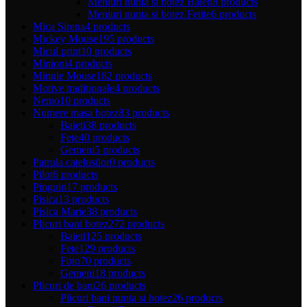
Meniuri nunta si botez Baieti
8 products
Meniuri nunta si botez Fetite
6 products
Mica Sirena
4 products
Mickey Mouse
195 products
Micul print
10 products
Minioni
4 products
Minnie Mouse
182 products
Motive traditionale
4 products
Nemo
10 products
Numere masa botez
83 products
Baieti
38 products
Fete
40 products
Gemeni
5 products
Patrula catelusilor
0 products
Pilot
6 products
Pinguin
17 products
Pisica
13 products
Pisica Marie
38 products
Plicuri bani botez
272 products
Baieti
125 products
Fete
129 products
Foto
70 products
Gemeni
18 products
Plicuri de bani
26 products
Plicuri bani nunta si botez
26 products