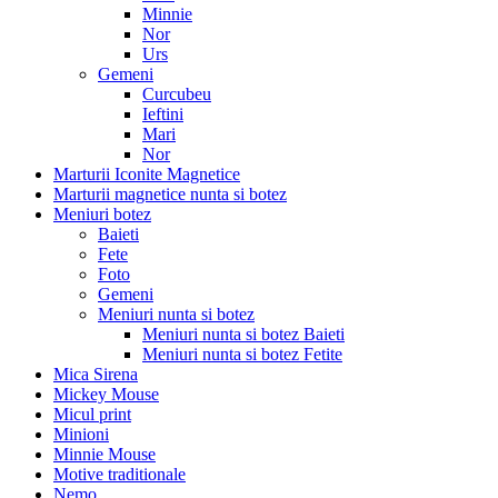
Minnie
Nor
Urs
Gemeni
Curcubeu
Ieftini
Mari
Nor
Marturii Iconite Magnetice
Marturii magnetice nunta si botez
Meniuri botez
Baieti
Fete
Foto
Gemeni
Meniuri nunta si botez
Meniuri nunta si botez Baieti
Meniuri nunta si botez Fetite
Mica Sirena
Mickey Mouse
Micul print
Minioni
Minnie Mouse
Motive traditionale
Nemo