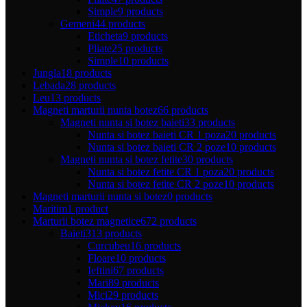
Simple
9 products
Gemeni
44 products
Eticheta
9 products
Pliate
25 products
Simple
10 products
Jungla
18 products
Lebada
28 products
Leu
13 products
Magneti marturii nunta botez
66 products
Magneti nunta si botez baieti
33 products
Nunta si botez baieti CR 1 poza
20 products
Nunta si botez baieti CR 2 poze
10 products
Magneti nunta si botez fetite
30 products
Nunta si botez fetite CR 1 poza
20 products
Nunta si botez fetite CR 2 poze
10 products
Magneti marturii nunta si botez
0 products
Maritim
1 product
Marturii botez magnetice
672 products
Baieti
313 products
Curcubeu
16 products
Floare
10 products
Ieftini
67 products
Mari
89 products
Mici
29 products