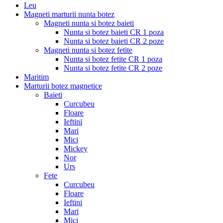
Leu
Magneti marturii nunta botez
Magneti nunta si botez baieti
Nunta si botez baieti CR 1 poza
Nunta si botez baieti CR 2 poze
Magneti nunta si botez fetite
Nunta si botez fetite CR 1 poza
Nunta si botez fetite CR 2 poze
Maritim
Marturii botez magnetice
Baieti
Curcubeu
Floare
Ieftini
Mari
Mici
Mickey
Nor
Urs
Fete
Curcubeu
Floare
Ieftini
Mari
Mici