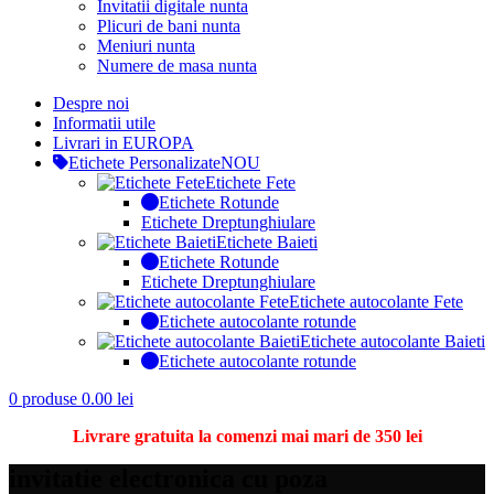
Invitatii digitale nunta
Plicuri de bani nunta
Meniuri nunta
Numere de masa nunta
Despre noi
Informatii utile
Livrari in EUROPA
Etichete Personalizate
NOU
Etichete Fete
Etichete Rotunde
Etichete Dreptunghiulare
Etichete Baieti
Etichete Rotunde
Etichete Dreptunghiulare
Etichete autocolante Fete
Etichete autocolante rotunde
Etichete autocolante Baieti
Etichete autocolante rotunde
0
produse
0.00
lei
Livrare gratuita la comenzi mai mari de 350 lei
invitatie electronica cu poza