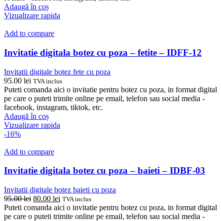
95.00 lei.
Adaugă în coș
Vizualizare rapida
Add to compare
Invitatie digitala botez cu poza – fetite – IDFF-12
Invitatii digitale botez fete cu poza
95.00
lei
TVA inclus
Puteti comanda aici o invitatie pentru botez cu poza, in format digital
pe care o puteti trimite online pe email, telefon sau social media -
facebook, instagram, tiktok, etc.
Adaugă în coș
Vizualizare rapida
-16%
Add to compare
Invitatie digitala botez cu poza – baieti – IDBF-03
Invitatii digitale botez baieti cu poza
Prețul
Prețul
95.00
lei
80.00
lei
TVA inclus
inițial
curent
Puteti comanda aici o invitatie pentru botez cu poza, in format digital
a
este:
pe care o puteti trimite online pe email, telefon sau social media -