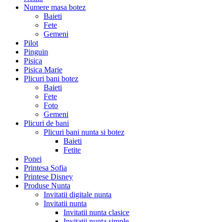
Numere masa botez
Baieti
Fete
Gemeni
Pilot
Pinguin
Pisica
Pisica Marie
Plicuri bani botez
Baieti
Fete
Foto
Gemeni
Plicuri de bani
Plicuri bani nunta si botez
Baieti
Fetite
Ponei
Printesa Sofia
Printese Disney
Produse Nunta
Invitatii digitale nunta
Invitatii nunta
Invitatii nunta clasice
Invitatii nunta simple