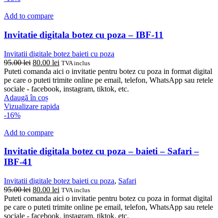
Add to compare
Invitatie digitala botez cu poza – IBF-11
Invitatii digitale botez baieti cu poza
Prețul
Prețul
95.00
lei
80.00
lei
TVA inclus
inițial
curent
Puteti comanda aici o invitatie pentru botez cu poza in format digital
a
este:
pe care o puteti trimite online pe email, telefon, WhatsApp sau retele
fost:
80.00 lei.
sociale - facebook, instagram, tiktok, etc.
95.00 lei.
Adaugă în coș
Vizualizare rapida
-16%
Add to compare
Invitatie digitala botez cu poza – baieti – Safari –
IBF-41
Invitatii digitale botez baieti cu poza
,
Safari
Prețul
Prețul
95.00
lei
80.00
lei
TVA inclus
inițial
curent
Puteti comanda aici o invitatie pentru botez cu poza in format digital
a
este:
pe care o puteti trimite online pe email, telefon, WhatsApp sau retele
fost:
80.00 lei.
sociale - facebook, instagram, tiktok, etc.