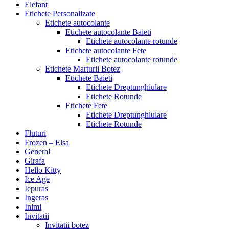
Elefant
Etichete Personalizate
Etichete autocolante
Etichete autocolante Baieti
Etichete autocolante rotunde
Etichete autocolante Fete
Etichete autocolante rotunde
Etichete Marturii Botez
Etichete Baieti
Etichete Dreptunghiulare
Etichete Rotunde
Etichete Fete
Etichete Dreptunghiulare
Etichete Rotunde
Fluturi
Frozen – Elsa
General
Girafa
Hello Kitty
Ice Age
Iepuras
Ingeras
Inimi
Invitatii
Invitatii botez