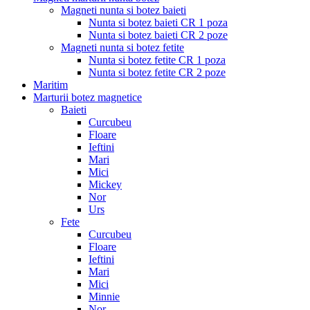
Magneti nunta si botez baieti
Nunta si botez baieti CR 1 poza
Nunta si botez baieti CR 2 poze
Magneti nunta si botez fetite
Nunta si botez fetite CR 1 poza
Nunta si botez fetite CR 2 poze
Maritim
Marturii botez magnetice
Baieti
Curcubeu
Floare
Ieftini
Mari
Mici
Mickey
Nor
Urs
Fete
Curcubeu
Floare
Ieftini
Mari
Mici
Minnie
Nor