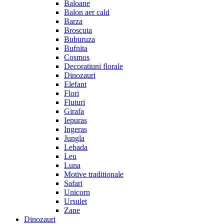
Baloane
Balon aer cald
Barza
Broscuta
Buburuza
Bufnita
Cosmos
Decoratiuni florale
Dinozauri
Elefant
Flori
Fluturi
Girafa
Iepuras
Ingeras
Jungla
Lebada
Leu
Luna
Motive traditionale
Safari
Unicorn
Ursulet
Zane
Dinozauri