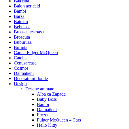
Balerina
Balon aer cald
Bambi
Barza
Batman
Bebelusi
Broasca testoasa
Broscuta
Buburuza
Bufnita
Cars – Fulger McQueen
Catelus
Cenusareasa
Cosmos
Dalmatieni
Decoratiuni florale
Design
Desene animate
Alba ca Zapada
Baby Boss
Bambi
Dalmatieni
Frozen
Fulger McQueen – Cars
Hello Kitty