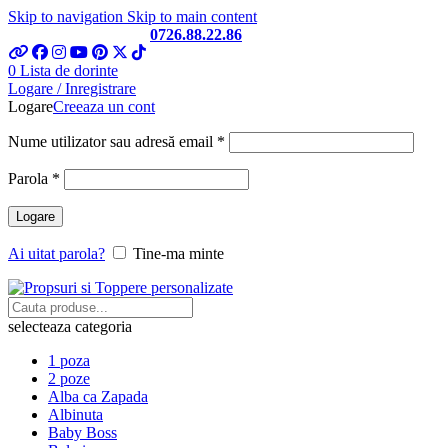
Skip to navigation
Skip to main content
Telefon si Whatsapp
0726.88.22.86
0
Lista de dorinte
Logare / Inregistrare
Logare
Creeaza un cont
Obligatoriu
Nume utilizator sau adresă email
*
Obligatoriu
Parola
*
Logare
Ai uitat parola?
Tine-ma minte
selecteaza categoria
1 poza
2 poze
Alba ca Zapada
Albinuta
Baby Boss