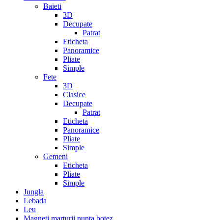
Baieti
3D
Decupate
Patrat
Eticheta
Panoramice
Pliate
Simple
Fete
3D
Clasice
Decupate
Patrat
Eticheta
Panoramice
Pliate
Simple
Gemeni
Eticheta
Pliate
Simple
Jungla
Lebada
Leu
Magneti marturii nunta botez