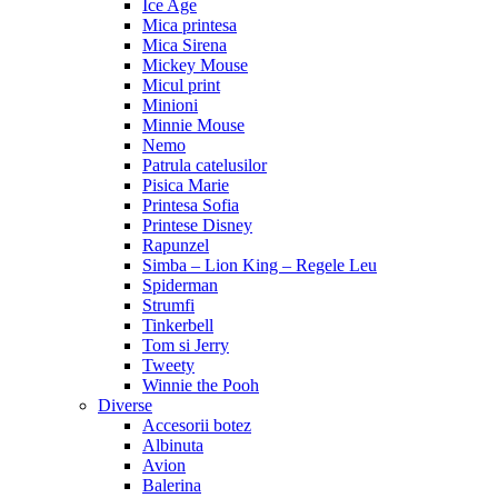
Ice Age
Mica printesa
Mica Sirena
Mickey Mouse
Micul print
Minioni
Minnie Mouse
Nemo
Patrula catelusilor
Pisica Marie
Printesa Sofia
Printese Disney
Rapunzel
Simba – Lion King – Regele Leu
Spiderman
Strumfi
Tinkerbell
Tom si Jerry
Tweety
Winnie the Pooh
Diverse
Accesorii botez
Albinuta
Avion
Balerina