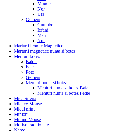
Minnie
Nor
Urs
Gemeni
Curcubeu
Ieftini
Mari
Nor
Marturii Iconite Magnetice
Marturii magnetice nunta si botez
Meniuri botez
Baieti
Fete
Foto
Gemeni
Meniuri nunta si botez
Meniuri nunta si botez Baieti
Meniuri nunta si botez Fetite
Mica Sirena
Mickey Mouse
Micul print
Minioni
Minnie Mouse
Motive traditionale
Nemo