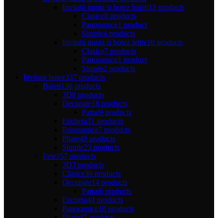
Invitatii nunta si botez baieti
13 products
Clasice
8 products
Panoramice
1 product
Simple
4 products
Invitatii nunta si botez fetite
10 products
Clasice
7 products
Panoramice
1 product
Simple
2 products
Invitatii botez
337 products
Baieti
136 products
3D
8 products
Decupate
18 products
Patrat
9 products
Eticheta
31 products
Panoramice
7 products
Pliate
49 products
Simple
23 products
Fete
157 products
3D
3 products
Clasice
30 products
Decupate
14 products
Patrat
6 products
Eticheta
44 products
Panoramice
10 products
Pliate
47 products