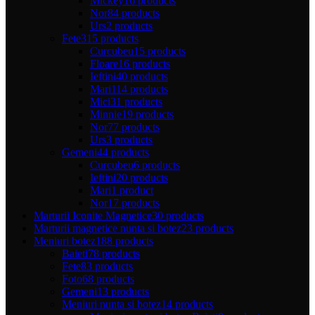
Mickey
16 products
Nor
84 products
Urs
2 products
Fete
315 products
Curcubeu
15 products
Floare
16 products
Ieftini
40 products
Mari
114 products
Mici
31 products
Minnie
19 products
Nor
77 products
Urs
3 products
Gemeni
44 products
Curcubeu
6 products
Ieftini
20 products
Mari
1 product
Nor
17 products
Marturii Iconite Magnetice
30 products
Marturii magnetice nunta si botez
23 products
Meniuri botez
188 products
Baieti
78 products
Fete
83 products
Foto
68 products
Gemeni
13 products
Meniuri nunta si botez
14 products