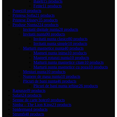
Baieti
15 products
Fetite
11 products
Ponei
10 products
Printesa Sofia
21 products
Printese Disney
35 products
Produse Nunta
224 products
Invitatii digitale nunta
28 products
Invitatii nunta
90 products
Invitatii nunta clasice
80 products
Invitatii nunta simple
10 products
Marturii magnetice nunta
40 products
Magneti nunta inima
10 products
Magneti rotunzi nunta
10 products
Marturii nunta magnetice citate
10 products
Marturii nunta magnetice cu poza
10 products
Meniuri nunta
10 products
Numere de masa nunta
10 products
Plicuri de bani nunta
46 products
Plicuri de bani nunta ieftine
26 products
Rapunzel
9 products
Safari
24 products
Semne de carte botez
0 products
Simba – The Lion King
23 products
Spiderman
4 products
Strumfi
48 products