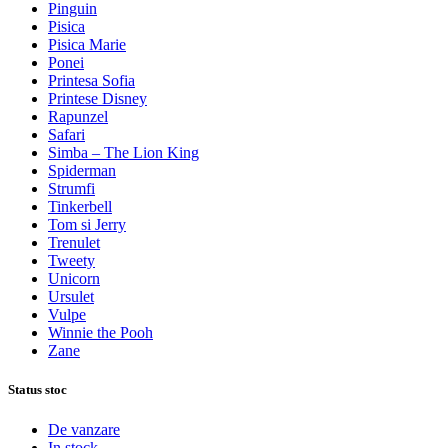
Pinguin
Pisica
Pisica Marie
Ponei
Printesa Sofia
Printese Disney
Rapunzel
Safari
Simba – The Lion King
Spiderman
Strumfi
Tinkerbell
Tom si Jerry
Trenulet
Tweety
Unicorn
Ursulet
Vulpe
Winnie the Pooh
Zane
Status stoc
De vanzare
In stock