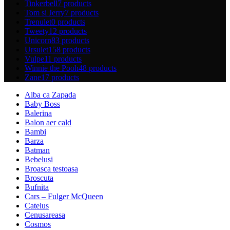
Tinkerbell
7 products
Tom si Jerry
7 products
Trenulet
0 products
Tweety
12 products
Unicorn
83 products
Ursulet
158 products
Vulpe
11 products
Winnie the Pooh
48 products
Zane
17 products
Alba ca Zapada
Baby Boss
Balerina
Balon aer cald
Bambi
Barza
Batman
Bebelusi
Broasca testoasa
Broscuta
Bufnita
Cars – Fulger McQueen
Catelus
Cenusareasa
Cosmos