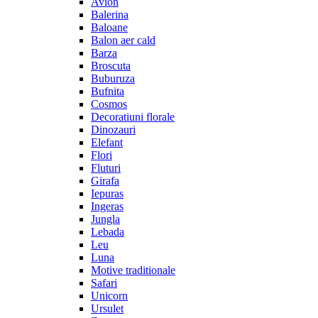
Avion
Balerina
Baloane
Balon aer cald
Barza
Broscuta
Buburuza
Bufnita
Cosmos
Decoratiuni florale
Dinozauri
Elefant
Flori
Fluturi
Girafa
Iepuras
Ingeras
Jungla
Lebada
Leu
Luna
Motive traditionale
Safari
Unicorn
Ursulet