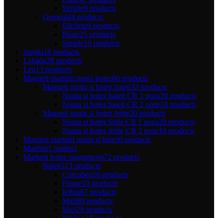
Simple
9 products
Gemeni
44 products
Eticheta
9 products
Pliate
25 products
Simple
10 products
Jungla
18 products
Lebada
28 products
Leu
13 products
Magneti marturii nunta botez
66 products
Magneti nunta si botez baieti
33 products
Nunta si botez baieti CR 1 poza
20 products
Nunta si botez baieti CR 2 poze
10 products
Magneti nunta si botez fetite
30 products
Nunta si botez fetite CR 1 poza
20 products
Nunta si botez fetite CR 2 poze
10 products
Magneti marturii nunta si botez
0 products
Maritim
1 product
Marturii botez magnetice
672 products
Baieti
313 products
Curcubeu
16 products
Floare
10 products
Ieftini
67 products
Mari
89 products
Mici
29 products