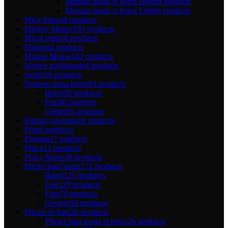
Meniuri nunta si botez Baieti
8 products
Meniuri nunta si botez Fetite
6 products
Mica Sirena
4 products
Mickey Mouse
195 products
Micul print
10 products
Minioni
4 products
Minnie Mouse
182 products
Motive traditionale
4 products
Nemo
10 products
Numere masa botez
83 products
Baieti
38 products
Fete
40 products
Gemeni
5 products
Patrula catelusilor
0 products
Pilot
6 products
Pinguin
17 products
Pisica
13 products
Pisica Marie
38 products
Plicuri bani botez
272 products
Baieti
125 products
Fete
129 products
Foto
70 products
Gemeni
18 products
Plicuri de bani
26 products
Plicuri bani nunta si botez
26 products