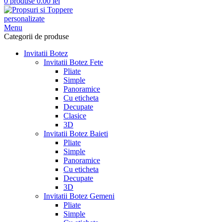
0
produse
0.00
lei
Menu
Categorii de produse
Invitatii Botez
Invitatii Botez Fete
Pliate
Simple
Panoramice
Cu eticheta
Decupate
Clasice
3D
Invitatii Botez Baieti
Pliate
Simple
Panoramice
Cu eticheta
Decupate
3D
Invitatii Botez Gemeni
Pliate
Simple