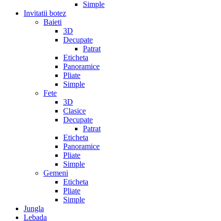
Simple
Invitatii botez
Baieti
3D
Decupate
Patrat
Eticheta
Panoramice
Pliate
Simple
Fete
3D
Clasice
Decupate
Patrat
Eticheta
Panoramice
Pliate
Simple
Gemeni
Eticheta
Pliate
Simple
Jungla
Lebada