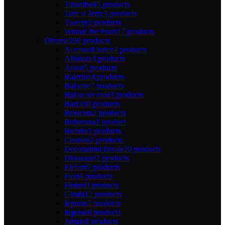
Tinkerbell
5 products
Tom si Jerry
3 products
Tweety
3 products
Winnie the Pooh
17 products
Diverse
290 products
Accesorii botez
4 products
Albinuta
4 products
Avion
5 products
Balerina
4 products
Baloane
7 products
Balon aer cald
3 products
Barza
30 products
Broscuta
2 products
Buburuza
1 product
Bufnita
3 products
Cosmos
2 products
Decoratiuni florale
20 products
Dinozauri
2 products
Elefant
7 products
Flori
4 products
Fluturi
9 products
Girafa
12 products
Iepuras
2 products
Ingeras
8 products
Jungla
8 products