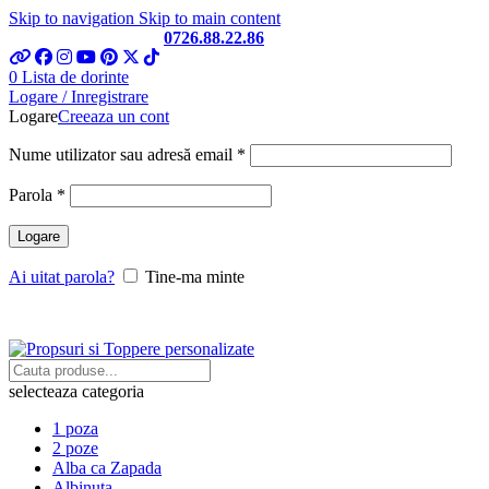
Skip to navigation
Skip to main content
Telefon si Whatsapp
0726.88.22.86
0
Lista de dorinte
Logare / Inregistrare
Logare
Creeaza un cont
Obligatoriu
Nume utilizator sau adresă email
*
Obligatoriu
Parola
*
Logare
Ai uitat parola?
Tine-ma minte
selecteaza categoria
1 poza
2 poze
Alba ca Zapada
Albinuta