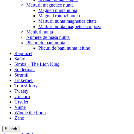
Marturii magnetice nunta
Magneti nunta inima
Magneti rotunzi nunta
Marturii nunta magnetice citate
Marturii nunta magnetice cu poza
Meniuri nunta
Numere de masa nunta
Plicuri de bani nunta
Plicuri de bani nunta ieftine
Rapunzel
Safari
Simba – The Lion King
Spiderman
Strumfi
Tinkerbell
Tom si Jerry
Tweety
Unicorn
Ursulet
Vulpe
Winnie the Pooh
Zane
Search