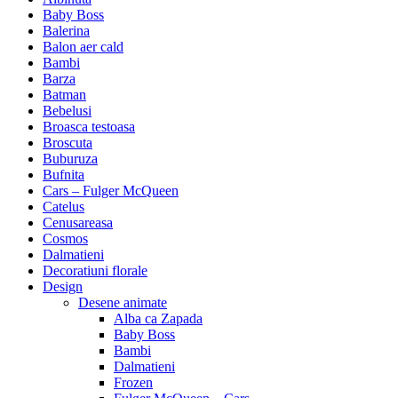
Baby Boss
Balerina
Balon aer cald
Bambi
Barza
Batman
Bebelusi
Broasca testoasa
Broscuta
Buburuza
Bufnita
Cars – Fulger McQueen
Catelus
Cenusareasa
Cosmos
Dalmatieni
Decoratiuni florale
Design
Desene animate
Alba ca Zapada
Baby Boss
Bambi
Dalmatieni
Frozen