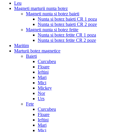
Leu
Magneti marturii nunta botez
Magneti nunta si botez baieti
Nunta si botez baieti CR 1 poza
Nunta si botez baieti CR 2 poze
Magneti nunta si botez fetite
Nunta si botez fetite CR 1 poza
Nunta si botez fetite CR 2 poze
Maritim
Marturii botez magnetice
Baieti
Curcubeu
Floare
Ieftini
Mari
Mici
Mickey
Nor
Urs
Fete
Curcubeu
Floare
Ieftini
Mari
Mici