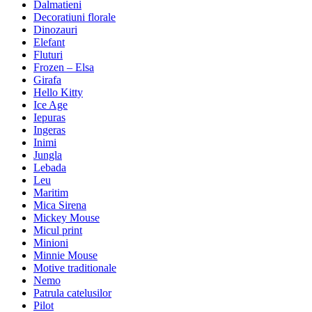
Dalmatieni
Decoratiuni florale
Dinozauri
Elefant
Fluturi
Frozen – Elsa
Girafa
Hello Kitty
Ice Age
Iepuras
Ingeras
Inimi
Jungla
Lebada
Leu
Maritim
Mica Sirena
Mickey Mouse
Micul print
Minioni
Minnie Mouse
Motive traditionale
Nemo
Patrula catelusilor
Pilot