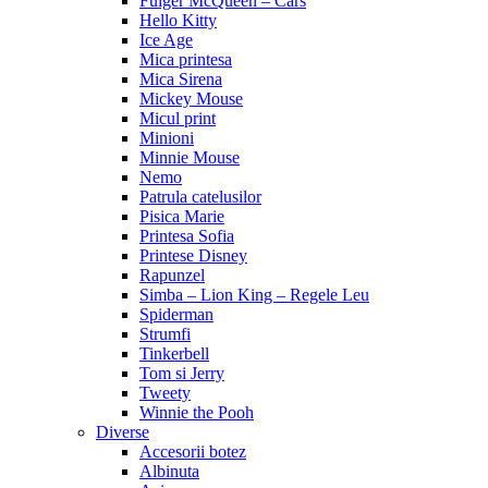
Fulger McQueen – Cars
Hello Kitty
Ice Age
Mica printesa
Mica Sirena
Mickey Mouse
Micul print
Minioni
Minnie Mouse
Nemo
Patrula catelusilor
Pisica Marie
Printesa Sofia
Printese Disney
Rapunzel
Simba – Lion King – Regele Leu
Spiderman
Strumfi
Tinkerbell
Tom si Jerry
Tweety
Winnie the Pooh
Diverse
Accesorii botez
Albinuta