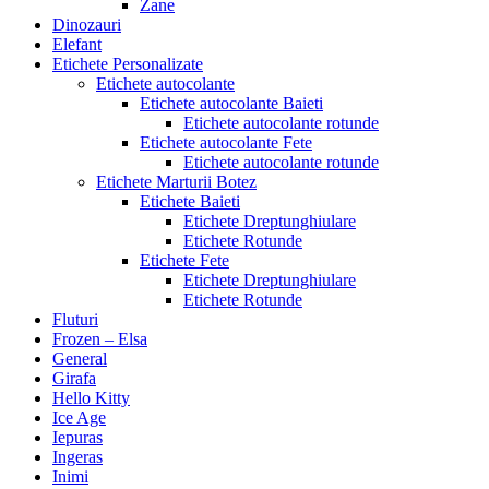
Zane
Dinozauri
Elefant
Etichete Personalizate
Etichete autocolante
Etichete autocolante Baieti
Etichete autocolante rotunde
Etichete autocolante Fete
Etichete autocolante rotunde
Etichete Marturii Botez
Etichete Baieti
Etichete Dreptunghiulare
Etichete Rotunde
Etichete Fete
Etichete Dreptunghiulare
Etichete Rotunde
Fluturi
Frozen – Elsa
General
Girafa
Hello Kitty
Ice Age
Iepuras
Ingeras
Inimi