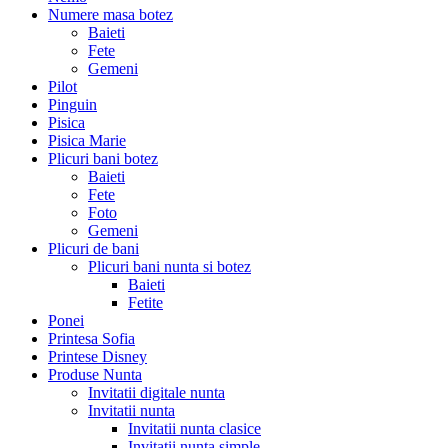
Numere masa botez
Baieti
Fete
Gemeni
Pilot
Pinguin
Pisica
Pisica Marie
Plicuri bani botez
Baieti
Fete
Foto
Gemeni
Plicuri de bani
Plicuri bani nunta si botez
Baieti
Fetite
Ponei
Printesa Sofia
Printese Disney
Produse Nunta
Invitatii digitale nunta
Invitatii nunta
Invitatii nunta clasice
Invitatii nunta simple