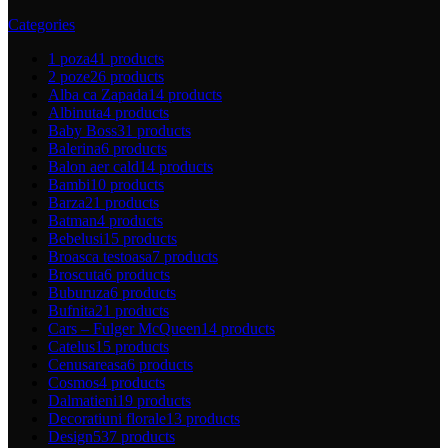
Categories
1 poza
41 products
2 poze
26 products
Alba ca Zapada
14 products
Albinuta
4 products
Baby Boss
31 products
Balerina
6 products
Balon aer cald
14 products
Bambi
10 products
Barza
21 products
Batman
4 products
Bebelusi
15 products
Broasca testoasa
7 products
Broscuta
6 products
Buburuza
6 products
Bufnita
21 products
Cars – Fulger McQueen
14 products
Catelus
15 products
Cenusareasa
6 products
Cosmos
4 products
Dalmatieni
19 products
Decoratiuni florale
13 products
Design
537 products