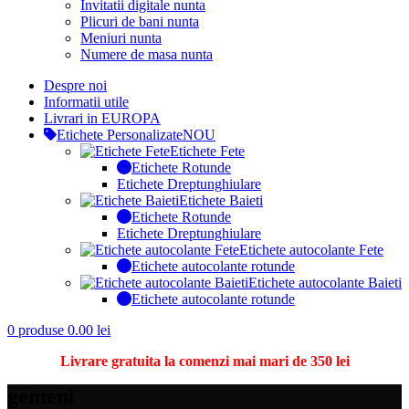
Invitatii digitale nunta
Plicuri de bani nunta
Meniuri nunta
Numere de masa nunta
Despre noi
Informatii utile
Livrari in EUROPA
Etichete Personalizate
NOU
Etichete Fete
Etichete Rotunde
Etichete Dreptunghiulare
Etichete Baieti
Etichete Rotunde
Etichete Dreptunghiulare
Etichete autocolante Fete
Etichete autocolante rotunde
Etichete autocolante Baieti
Etichete autocolante rotunde
0
produse
0.00
lei
Livrare gratuita la comenzi mai mari de 350 lei
gemeni