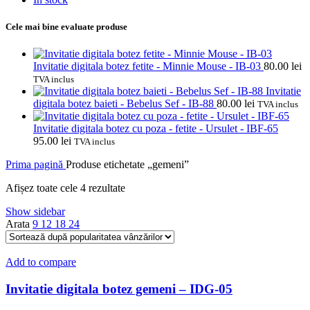
Cele mai bine evaluate produse
Invitatie digitala botez fetite - Minnie Mouse - IB-03
80.00
lei
TVA inclus
Invitatie
digitala botez baieti - Bebelus Sef - IB-88
80.00
lei
TVA inclus
Invitatie digitala botez cu poza - fetite - Ursulet - IBF-65
95.00
lei
TVA inclus
Prima pagină
Produse etichetate „gemeni”
Sortat
Afișez toate cele 4 rezultate
după
Show sidebar
popularitate
Arata
9
12
18
24
Add to compare
Invitatie digitala botez gemeni – IDG-05