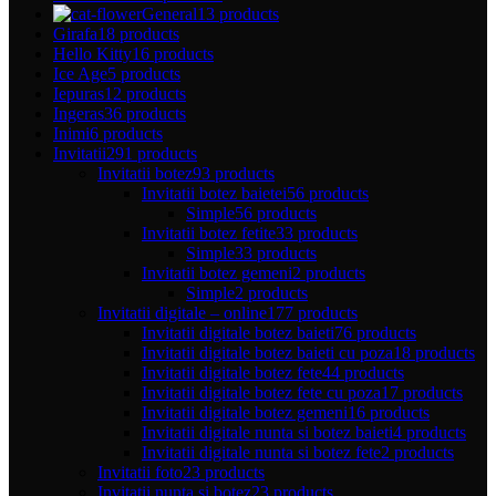
General
13 products
Girafa
18 products
Hello Kitty
16 products
Ice Age
5 products
Iepuras
12 products
Ingeras
36 products
Inimi
6 products
Invitatii
291 products
Invitatii botez
93 products
Invitatii botez baietei
56 products
Simple
56 products
Invitatii botez fetite
33 products
Simple
33 products
Invitatii botez gemeni
2 products
Simple
2 products
Invitatii digitale – online
177 products
Invitatii digitale botez baieti
76 products
Invitatii digitale botez baieti cu poza
18 products
Invitatii digitale botez fete
44 products
Invitatii digitale botez fete cu poza
17 products
Invitatii digitale botez gemeni
16 products
Invitatii digitale nunta si botez baieti
4 products
Invitatii digitale nunta si botez fete
2 products
Invitatii foto
23 products
Invitatii nunta si botez
23 products