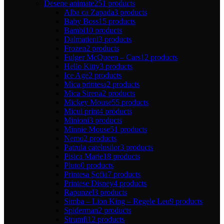
Desene animate
251 products
Alba ca Zapada
3 products
Baby Boss
15 products
Bambi
10 products
Dalmatieni
3 products
Frozen
2 products
Fulger McQueen – Cars
12 products
Hello Kitty
3 products
Ice Age
2 products
Mica printesa
2 products
Mica Sirena
2 products
Mickey Mouse
55 products
Micul print
4 products
Minioni
3 products
Minnie Mouse
51 products
Nemo
2 products
Patrula catelusilor
3 products
Pisica Marie
18 products
Pluto
0 products
Printesa Sofia
7 products
Printese Disney
4 products
Rapunzel
3 products
Simba – Lion King – Regele Leu
9 products
Spiderman
2 products
Strumfi
12 products