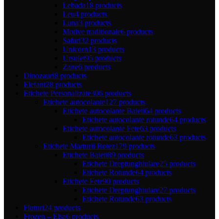
Lebada
18 products
Leu
4 products
Luna
3 products
Motive traditionale
6 products
Safari
32 products
Unicorn
13 products
Ursulet
95 products
Zane
6 products
Dinozauri
8 products
Elefant
28 products
Etichete Personalizate
306 products
Etichete autocolante
127 products
Etichete autocolante Baieti
64 products
Etichete autocolante rotunde
64 products
Etichete autocolante Fete
63 products
Etichete autocolante rotunde
63 products
Etichete Marturii Botez
179 products
Etichete Baieti
89 products
Etichete Dreptunghiulare
25 products
Etichete Rotunde
64 products
Etichete Fete
90 products
Etichete Dreptunghiulare
27 products
Etichete Rotunde
63 products
Fluturi
24 products
Frozen – Elsa
6 products