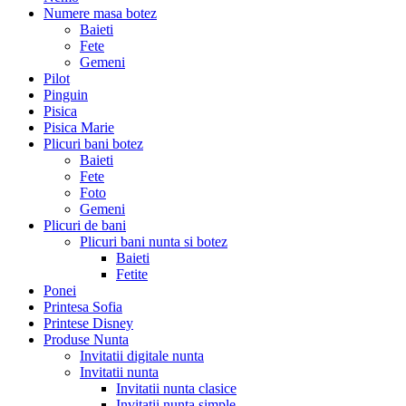
Numere masa botez
Baieti
Fete
Gemeni
Pilot
Pinguin
Pisica
Pisica Marie
Plicuri bani botez
Baieti
Fete
Foto
Gemeni
Plicuri de bani
Plicuri bani nunta si botez
Baieti
Fetite
Ponei
Printesa Sofia
Printese Disney
Produse Nunta
Invitatii digitale nunta
Invitatii nunta
Invitatii nunta clasice
Invitatii nunta simple