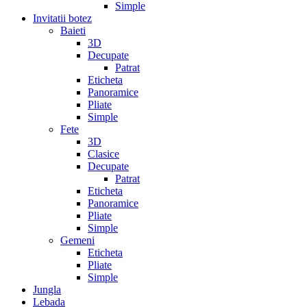
Simple
Invitatii botez
Baieti
3D
Decupate
Patrat
Eticheta
Panoramice
Pliate
Simple
Fete
3D
Clasice
Decupate
Patrat
Eticheta
Panoramice
Pliate
Simple
Gemeni
Eticheta
Pliate
Simple
Jungla
Lebada