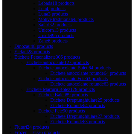
Lebada
18 products
Leu
4 products
Luna
3 products
Motive traditionale
6 products
Safari
32 products
Unicorn
13 products
Ursulet
95 products
Zane
6 products
Dinozauri
8 products
Elefant
28 products
Etichete Personalizate
306 products
Etichete autocolante
127 products
Etichete autocolante Baieti
64 products
Etichete autocolante rotunde
64 products
Etichete autocolante Fete
63 products
Etichete autocolante rotunde
63 products
Etichete Marturii Botez
179 products
Etichete Baieti
89 products
Etichete Dreptunghiulare
25 products
Etichete Rotunde
64 products
Etichete Fete
90 products
Etichete Dreptunghiulare
27 products
Etichete Rotunde
63 products
Fluturi
24 products
Frozen – Elsa
6 products