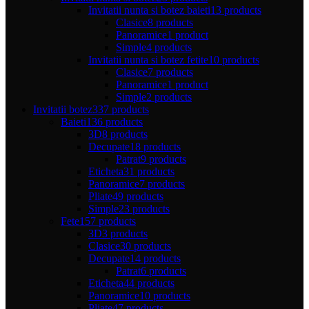
Invitatii nunta si botez baieti
13 products
Clasice
8 products
Panoramice
1 product
Simple
4 products
Invitatii nunta si botez fetite
10 products
Clasice
7 products
Panoramice
1 product
Simple
2 products
Invitatii botez
337 products
Baieti
136 products
3D
8 products
Decupate
18 products
Patrat
9 products
Eticheta
31 products
Panoramice
7 products
Pliate
49 products
Simple
23 products
Fete
157 products
3D
3 products
Clasice
30 products
Decupate
14 products
Patrat
6 products
Eticheta
44 products
Panoramice
10 products
Pliate
47 products