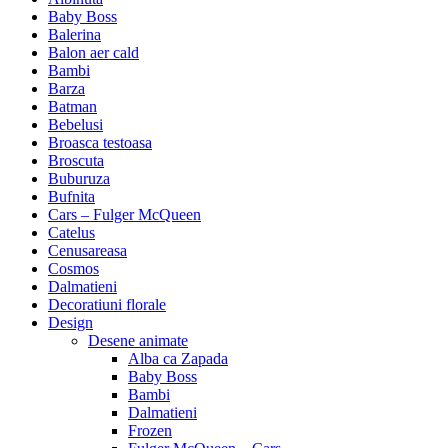
Baby Boss
Balerina
Balon aer cald
Bambi
Barza
Batman
Bebelusi
Broasca testoasa
Broscuta
Buburuza
Bufnita
Cars – Fulger McQueen
Catelus
Cenusareasa
Cosmos
Dalmatieni
Decoratiuni florale
Design
Desene animate
Alba ca Zapada
Baby Boss
Bambi
Dalmatieni
Frozen