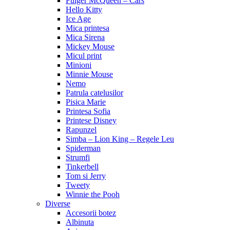
Fulger McQueen – Cars
Hello Kitty
Ice Age
Mica printesa
Mica Sirena
Mickey Mouse
Micul print
Minioni
Minnie Mouse
Nemo
Patrula catelusilor
Pisica Marie
Printesa Sofia
Printese Disney
Rapunzel
Simba – Lion King – Regele Leu
Spiderman
Strumfi
Tinkerbell
Tom si Jerry
Tweety
Winnie the Pooh
Diverse
Accesorii botez
Albinuta