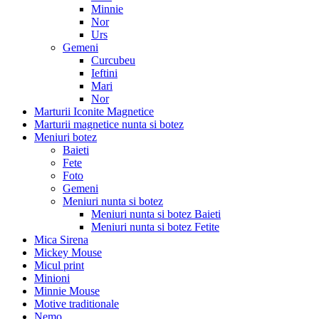
Minnie
Nor
Urs
Gemeni
Curcubeu
Ieftini
Mari
Nor
Marturii Iconite Magnetice
Marturii magnetice nunta si botez
Meniuri botez
Baieti
Fete
Foto
Gemeni
Meniuri nunta si botez
Meniuri nunta si botez Baieti
Meniuri nunta si botez Fetite
Mica Sirena
Mickey Mouse
Micul print
Minioni
Minnie Mouse
Motive traditionale
Nemo