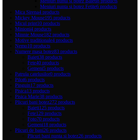
Meniuri nunta si botez Baieti
8 products
Meniuri nunta si botez Fetite
6 products
Mica Sirena
4 products
Mickey Mouse
195 products
Micul print
10 products
Minioni
4 products
Minnie Mouse
182 products
Motive traditionale
4 products
Nemo
10 products
Numere masa botez
83 products
Baieti
38 products
Fete
40 products
Gemeni
5 products
Patrula catelusilor
0 products
Pilot
6 products
Pinguin
17 products
Pisica
13 products
Pisica Marie
38 products
Plicuri bani botez
272 products
Baieti
125 products
Fete
129 products
Foto
70 products
Gemeni
18 products
Plicuri de bani
26 products
Plicuri bani nunta si botez
26 products