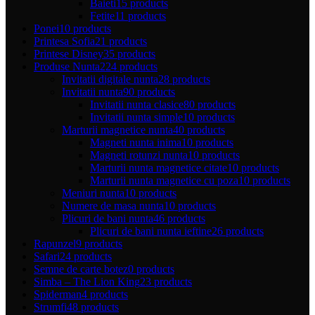
Baieti
15 products
Fetite
11 products
Ponei
10 products
Printesa Sofia
21 products
Printese Disney
35 products
Produse Nunta
224 products
Invitatii digitale nunta
28 products
Invitatii nunta
90 products
Invitatii nunta clasice
80 products
Invitatii nunta simple
10 products
Marturii magnetice nunta
40 products
Magneti nunta inima
10 products
Magneti rotunzi nunta
10 products
Marturii nunta magnetice citate
10 products
Marturii nunta magnetice cu poza
10 products
Meniuri nunta
10 products
Numere de masa nunta
10 products
Plicuri de bani nunta
46 products
Plicuri de bani nunta ieftine
26 products
Rapunzel
9 products
Safari
24 products
Semne de carte botez
0 products
Simba – The Lion King
23 products
Spiderman
4 products
Strumfi
48 products