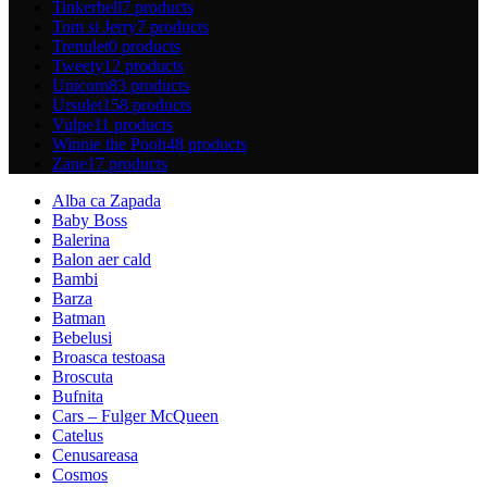
Tinkerbell
7 products
Tom si Jerry
7 products
Trenulet
0 products
Tweety
12 products
Unicorn
83 products
Ursulet
158 products
Vulpe
11 products
Winnie the Pooh
48 products
Zane
17 products
Alba ca Zapada
Baby Boss
Balerina
Balon aer cald
Bambi
Barza
Batman
Bebelusi
Broasca testoasa
Broscuta
Bufnita
Cars – Fulger McQueen
Catelus
Cenusareasa
Cosmos