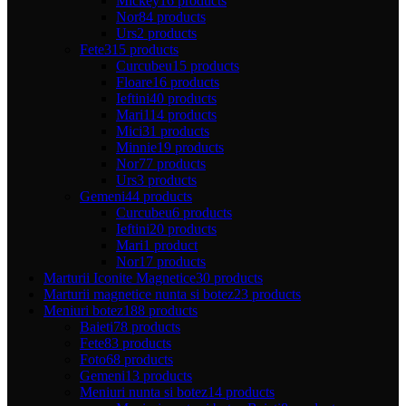
Mickey
16 products
Nor
84 products
Urs
2 products
Fete
315 products
Curcubeu
15 products
Floare
16 products
Ieftini
40 products
Mari
114 products
Mici
31 products
Minnie
19 products
Nor
77 products
Urs
3 products
Gemeni
44 products
Curcubeu
6 products
Ieftini
20 products
Mari
1 product
Nor
17 products
Marturii Iconite Magnetice
30 products
Marturii magnetice nunta si botez
23 products
Meniuri botez
188 products
Baieti
78 products
Fete
83 products
Foto
68 products
Gemeni
13 products
Meniuri nunta si botez
14 products