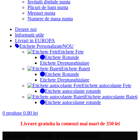
Invitatii digitale nunta
Plicuri de bani nunta
Meniuri nunta
Numere de masa nunta
Despre noi
Informatii utile
Livrari in EUROPA
Etichete Personalizate
NOU
Etichete Fete
Etichete Rotunde
Etichete Dreptunghiulare
Etichete Baieti
Etichete Rotunde
Etichete Dreptunghiulare
Etichete autocolante Fete
Etichete autocolante rotunde
Etichete autocolante Baieti
Etichete autocolante rotunde
0
produse
0.00
lei
Livrare gratuita la comenzi mai mari de 350 lei
etichete rotunde personalizate