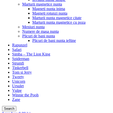
Marturii magnetice nunta
Magneti nunta inima
Magneti rotunzi nunta
Marturii nunta magnetice citate
Marturii nunta magnetice cu poza
Meniuri nunta
Numere de masa nunta
Plicuri de bani nunta
Plicuri de bani nunta ieftine
Rapunzel
Safari
Simba – The Lion King
Spiderman
Strumfi
Tinkerbell
Tom si Jerry
Tweety
Unicorn
Ursulet
Vulpe
Winnie the Pooh
Zane
Search