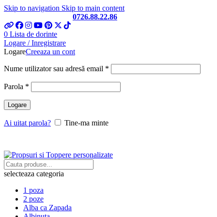
Skip to navigation
Skip to main content
Telefon si Whatsapp
0726.88.22.86
0
Lista de dorinte
Logare / Inregistrare
Logare
Creeaza un cont
Obligatoriu
Nume utilizator sau adresă email
*
Obligatoriu
Parola
*
Logare
Ai uitat parola?
Tine-ma minte
selecteaza categoria
1 poza
2 poze
Alba ca Zapada
Albinuta