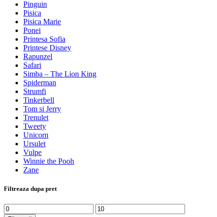
Pinguin
Pisica
Pisica Marie
Ponei
Printesa Sofia
Printese Disney
Rapunzel
Safari
Simba – The Lion King
Spiderman
Strumfi
Tinkerbell
Tom si Jerry
Trenulet
Tweety
Unicorn
Ursulet
Vulpe
Winnie the Pooh
Zane
Filtreaza dupa pret
Preț
Preț
minim
maxim