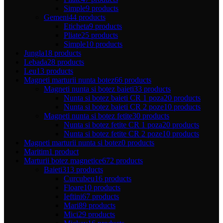
Simple
9 products
Gemeni
44 products
Eticheta
9 products
Pliate
25 products
Simple
10 products
Jungla
18 products
Lebada
28 products
Leu
13 products
Magneti marturii nunta botez
66 products
Magneti nunta si botez baieti
33 products
Nunta si botez baieti CR 1 poza
20 products
Nunta si botez baieti CR 2 poze
10 products
Magneti nunta si botez fetite
30 products
Nunta si botez fetite CR 1 poza
20 products
Nunta si botez fetite CR 2 poze
10 products
Magneti marturii nunta si botez
0 products
Maritim
1 product
Marturii botez magnetice
672 products
Baieti
313 products
Curcubeu
16 products
Floare
10 products
Ieftini
67 products
Mari
89 products
Mici
29 products