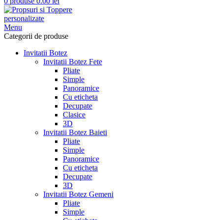
0
produse
0.00
lei
Menu
Categorii de produse
Invitatii Botez
Invitatii Botez Fete
Pliate
Simple
Panoramice
Cu eticheta
Decupate
Clasice
3D
Invitatii Botez Baieti
Pliate
Simple
Panoramice
Cu eticheta
Decupate
3D
Invitatii Botez Gemeni
Pliate
Simple