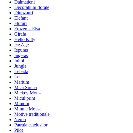
Dalmatieni
Decoratiuni florale
Dinozauri
Elefant
Fluturi
Frozen – Elsa
Girafa
Hello Kitty
Ice Age
Iepuras
Ingeras
Inimi
Jungla
Lebada
Leu
Maritim
Mica Sirena
Mickey Mouse
Micul print
Minioni
Minnie Mouse
Motive traditionale
Nemo
Patrula catelusilor
Pilot