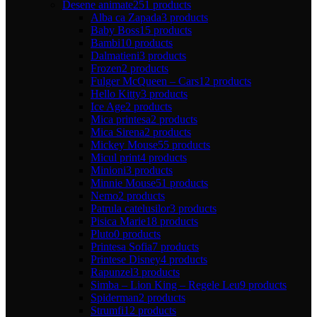
Desene animate
251 products
Alba ca Zapada
3 products
Baby Boss
15 products
Bambi
10 products
Dalmatieni
3 products
Frozen
2 products
Fulger McQueen – Cars
12 products
Hello Kitty
3 products
Ice Age
2 products
Mica printesa
2 products
Mica Sirena
2 products
Mickey Mouse
55 products
Micul print
4 products
Minioni
3 products
Minnie Mouse
51 products
Nemo
2 products
Patrula catelusilor
3 products
Pisica Marie
18 products
Pluto
0 products
Printesa Sofia
7 products
Printese Disney
4 products
Rapunzel
3 products
Simba – Lion King – Regele Leu
9 products
Spiderman
2 products
Strumfi
12 products