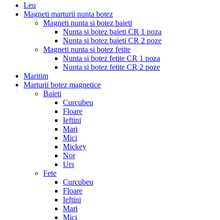
Leu
Magneti marturii nunta botez
Magneti nunta si botez baieti
Nunta si botez baieti CR 1 poza
Nunta si botez baieti CR 2 poze
Magneti nunta si botez fetite
Nunta si botez fetite CR 1 poza
Nunta si botez fetite CR 2 poze
Maritim
Marturii botez magnetice
Baieti
Curcubeu
Floare
Ieftini
Mari
Mici
Mickey
Nor
Urs
Fete
Curcubeu
Floare
Ieftini
Mari
Mici