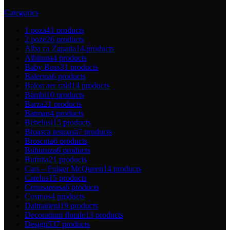
Categories
1 poza
41 products
2 poze
26 products
Alba ca Zapada
14 products
Albinuta
4 products
Baby Boss
31 products
Balerina
6 products
Balon aer cald
14 products
Bambi
10 products
Barza
21 products
Batman
4 products
Bebelusi
15 products
Broasca testoasa
7 products
Broscuta
6 products
Buburuza
6 products
Bufnita
21 products
Cars – Fulger McQueen
14 products
Catelus
15 products
Cenusareasa
6 products
Cosmos
4 products
Dalmatieni
19 products
Decoratiuni florale
13 products
Design
537 products