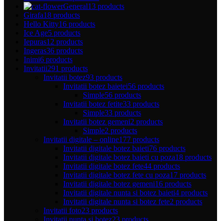
General
13 products
Girafa
18 products
Hello Kitty
16 products
Ice Age
5 products
Iepuras
12 products
Ingeras
36 products
Inimi
6 products
Invitatii
291 products
Invitatii botez
93 products
Invitatii botez baietei
56 products
Simple
56 products
Invitatii botez fetite
33 products
Simple
33 products
Invitatii botez gemeni
2 products
Simple
2 products
Invitatii digitale – online
177 products
Invitatii digitale botez baieti
76 products
Invitatii digitale botez baieti cu poza
18 products
Invitatii digitale botez fete
44 products
Invitatii digitale botez fete cu poza
17 products
Invitatii digitale botez gemeni
16 products
Invitatii digitale nunta si botez baieti
4 products
Invitatii digitale nunta si botez fete
2 products
Invitatii foto
23 products
Invitatii nunta si botez
23 products