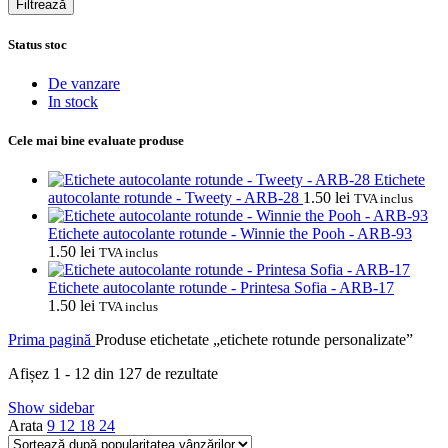
Filtrează
Status stoc
De vanzare
In stock
Cele mai bine evaluate produse
Etichete
autocolante rotunde - Tweety - ARB-28
1.50
lei
TVA inclus
Etichete autocolante rotunde - Winnie the Pooh - ARB-93
1.50
lei
TVA inclus
Etichete autocolante rotunde - Printesa Sofia - ARB-17
1.50
lei
TVA inclus
Prima pagină
Produse etichetate „etichete rotunde personalizate”
Sortat
Afișez 1 - 12 din 127 de rezultate
după
Show sidebar
popularitate
Arata
9
12
18
24