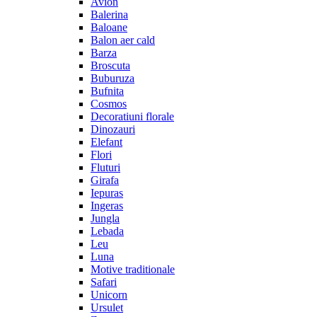
Avion
Balerina
Baloane
Balon aer cald
Barza
Broscuta
Buburuza
Bufnita
Cosmos
Decoratiuni florale
Dinozauri
Elefant
Flori
Fluturi
Girafa
Iepuras
Ingeras
Jungla
Lebada
Leu
Luna
Motive traditionale
Safari
Unicorn
Ursulet