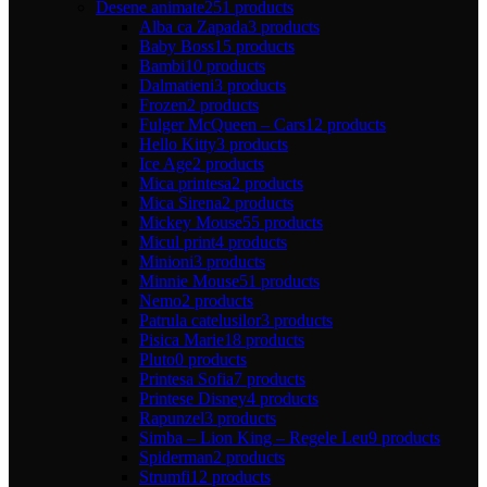
Desene animate
251 products
Alba ca Zapada
3 products
Baby Boss
15 products
Bambi
10 products
Dalmatieni
3 products
Frozen
2 products
Fulger McQueen – Cars
12 products
Hello Kitty
3 products
Ice Age
2 products
Mica printesa
2 products
Mica Sirena
2 products
Mickey Mouse
55 products
Micul print
4 products
Minioni
3 products
Minnie Mouse
51 products
Nemo
2 products
Patrula catelusilor
3 products
Pisica Marie
18 products
Pluto
0 products
Printesa Sofia
7 products
Printese Disney
4 products
Rapunzel
3 products
Simba – Lion King – Regele Leu
9 products
Spiderman
2 products
Strumfi
12 products