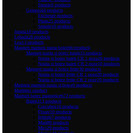
Simple
9 products
Gemeni
44 products
Eticheta
9 products
Pliate
25 products
Simple
10 products
Jungla
18 products
Lebada
28 products
Leu
13 products
Magneti marturii nunta botez
66 products
Magneti nunta si botez baieti
33 products
Nunta si botez baieti CR 1 poza
20 products
Nunta si botez baieti CR 2 poze
10 products
Magneti nunta si botez fetite
30 products
Nunta si botez fetite CR 1 poza
20 products
Nunta si botez fetite CR 2 poze
10 products
Magneti marturii nunta si botez
0 products
Maritim
1 product
Marturii botez magnetice
672 products
Baieti
313 products
Curcubeu
16 products
Floare
10 products
Ieftini
67 products
Mari
89 products
Mici
29 products