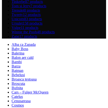
Tinkerbell
7 products
Tom si Jerry
7 products
Trenulet
0 products
Tweety
12 products
Unicorn
83 products
Ursulet
158 products
Vulpe
11 products
Winnie the Pooh
48 products
Zane
17 products
Alba ca Zapada
Baby Boss
Balerina
Balon aer cald
Bambi
Barza
Batman
Bebelusi
Broasca testoasa
Broscuta
Bufnita
Cars – Fulger McQueen
Catelus
Cenusareasa
Cosmos