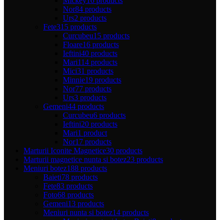
Mickey
16 products
Nor
84 products
Urs
2 products
Fete
315 products
Curcubeu
15 products
Floare
16 products
Ieftini
40 products
Mari
114 products
Mici
31 products
Minnie
19 products
Nor
77 products
Urs
3 products
Gemeni
44 products
Curcubeu
6 products
Ieftini
20 products
Mari
1 product
Nor
17 products
Marturii Iconite Magnetice
30 products
Marturii magnetice nunta si botez
23 products
Meniuri botez
188 products
Baieti
78 products
Fete
83 products
Foto
68 products
Gemeni
13 products
Meniuri nunta si botez
14 products