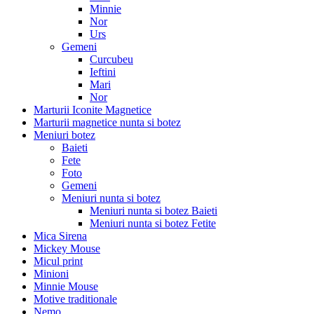
Minnie
Nor
Urs
Gemeni
Curcubeu
Ieftini
Mari
Nor
Marturii Iconite Magnetice
Marturii magnetice nunta si botez
Meniuri botez
Baieti
Fete
Foto
Gemeni
Meniuri nunta si botez
Meniuri nunta si botez Baieti
Meniuri nunta si botez Fetite
Mica Sirena
Mickey Mouse
Micul print
Minioni
Minnie Mouse
Motive traditionale
Nemo