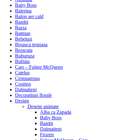
Baby Boss
Balerina
Balon aer cald
Bambi
Barza
Batman
Bebelusi
Broasca testoasa
Broscuta
Buburuza
Bufnita
Cars – Fulger McQueen
Catelus
Cenusareasa
Cosmos
Dalmatieni
Decoratiuni florale
Design
Desene animate
Alba ca Zapada
Baby Boss
Bambi
Dalmatieni
Frozen