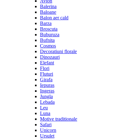
Avion
Balerina
Baloane
Balon aer cald
Barza
Broscuta
Buburuza
Bufnita
Cosmos
Decoratiuni florale
Dinozauri
Elefant
Flori
Fluturi
Girafa
Iepuras
Ingeras
Jungla
Lebada
Leu
Luna
Motive traditionale
Safari
Unicorn
Ursulet