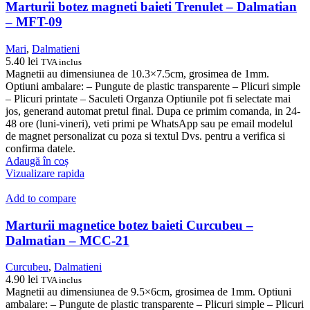
Marturii botez magneti baieti Trenulet – Dalmatian
– MFT-09
Mari
,
Dalmatieni
5.40
lei
TVA inclus
Magnetii au dimensiunea de 10.3×7.5cm, grosimea de 1mm.
Optiuni ambalare: – Pungute de plastic transparente – Plicuri simple
– Plicuri printate – Saculeti Organza Optiunile pot fi selectate mai
jos, generand automat pretul final. Dupa ce primim comanda, in 24-
48 ore (luni-vineri), veti primi pe WhatsApp sau pe email modelul
de magnet personalizat cu poza si textul Dvs. pentru a verifica si
confirma datele.
Adaugă în coș
Vizualizare rapida
Add to compare
Marturii magnetice botez baieti Curcubeu –
Dalmatian – MCC-21
Curcubeu
,
Dalmatieni
4.90
lei
TVA inclus
Magnetii au dimensiunea de 9.5×6cm, grosimea de 1mm. Optiuni
ambalare: – Pungute de plastic transparente – Plicuri simple – Plicuri