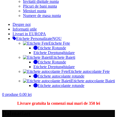
Invitatii digitale nunta
Plicuri de bani nunta
Meniuri nunta
Numere de masa nunta
Despre noi
Informatii utile
Livrari in EUROPA
Etichete Personalizate
NOU
Etichete Fete
Etichete Rotunde
Etichete Dreptunghiulare
Etichete Baieti
Etichete Rotunde
Etichete Dreptunghiulare
Etichete autocolante Fete
Etichete autocolante rotunde
Etichete autocolante Baieti
Etichete autocolante rotunde
0
produse
0.00
lei
Livrare gratuita la comenzi mai mari de 350 lei
Dalmatian