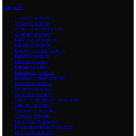
Categories
1 poza
41 products
2 poze
26 products
Alba ca Zapada
14 products
Albinuta
4 products
Baby Boss
31 products
Balerina
6 products
Balon aer cald
14 products
Bambi
10 products
Barza
21 products
Batman
4 products
Bebelusi
15 products
Broasca testoasa
7 products
Broscuta
6 products
Buburuza
6 products
Bufnita
21 products
Cars – Fulger McQueen
14 products
Catelus
15 products
Cenusareasa
6 products
Cosmos
4 products
Dalmatieni
19 products
Decoratiuni florale
13 products
Design
537 products