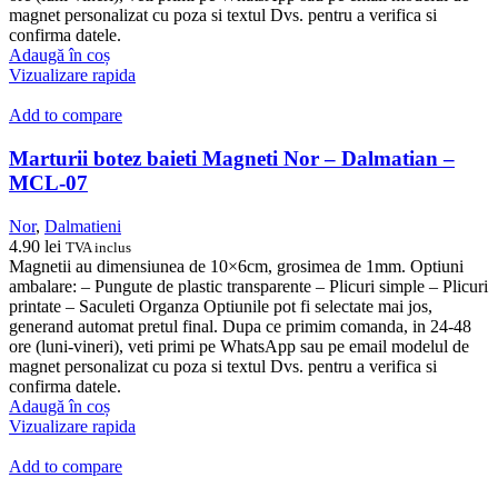
magnet personalizat cu poza si textul Dvs. pentru a verifica si
confirma datele.
Adaugă în coș
Vizualizare rapida
Add to compare
Marturii botez baieti Magneti Nor – Dalmatian –
MCL-07
Nor
,
Dalmatieni
4.90
lei
TVA inclus
Magnetii au dimensiunea de 10×6cm, grosimea de 1mm. Optiuni
ambalare: – Pungute de plastic transparente – Plicuri simple – Plicuri
printate – Saculeti Organza Optiunile pot fi selectate mai jos,
generand automat pretul final. Dupa ce primim comanda, in 24-48
ore (luni-vineri), veti primi pe WhatsApp sau pe email modelul de
magnet personalizat cu poza si textul Dvs. pentru a verifica si
confirma datele.
Adaugă în coș
Vizualizare rapida
Add to compare