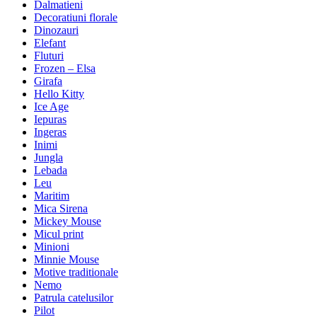
Dalmatieni
Decoratiuni florale
Dinozauri
Elefant
Fluturi
Frozen – Elsa
Girafa
Hello Kitty
Ice Age
Iepuras
Ingeras
Inimi
Jungla
Lebada
Leu
Maritim
Mica Sirena
Mickey Mouse
Micul print
Minioni
Minnie Mouse
Motive traditionale
Nemo
Patrula catelusilor
Pilot