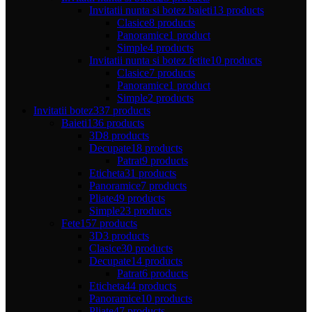
Invitatii nunta si botez baieti
13 products
Clasice
8 products
Panoramice
1 product
Simple
4 products
Invitatii nunta si botez fetite
10 products
Clasice
7 products
Panoramice
1 product
Simple
2 products
Invitatii botez
337 products
Baieti
136 products
3D
8 products
Decupate
18 products
Patrat
9 products
Eticheta
31 products
Panoramice
7 products
Pliate
49 products
Simple
23 products
Fete
157 products
3D
3 products
Clasice
30 products
Decupate
14 products
Patrat
6 products
Eticheta
44 products
Panoramice
10 products
Pliate
47 products