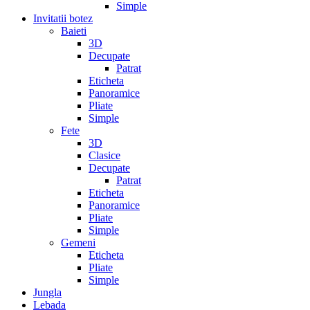
Simple
Invitatii botez
Baieti
3D
Decupate
Patrat
Eticheta
Panoramice
Pliate
Simple
Fete
3D
Clasice
Decupate
Patrat
Eticheta
Panoramice
Pliate
Simple
Gemeni
Eticheta
Pliate
Simple
Jungla
Lebada