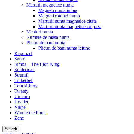
Marturii magnetice nunta
Magneti nunta inima
Magneti rotunzi nunta
Marturii nunta magnetice citate
Marturii nunta magnetice cu poza
Meniuri nunta
Numere de masa nunta
Plicuri de bani nunta
Plicuri de bani nunta ieftine
Rapunzel
Safari
Simba – The Lion King
Spiderman
Strumfi
Tinkerbell
Tom si Jerry
Tweety
Unicorn
Ursulet
Vulpe
Winnie the Pooh
Zane
Search