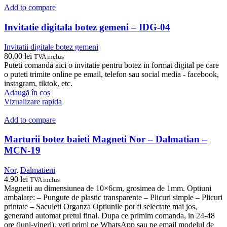
Add to compare
Invitatie digitala botez gemeni – IDG-04
Invitatii digitale botez gemeni
80.00
lei
TVA inclus
Puteti comanda aici o invitatie pentru botez in format digital pe care
o puteti trimite online pe email, telefon sau social media - facebook,
instagram, tiktok, etc.
Adaugă în coș
Vizualizare rapida
Add to compare
Marturii botez baieti Magneti Nor – Dalmatian –
MCN-19
Nor
,
Dalmatieni
4.90
lei
TVA inclus
Magnetii au dimensiunea de 10×6cm, grosimea de 1mm. Optiuni
ambalare: – Pungute de plastic transparente – Plicuri simple – Plicuri
printate – Saculeti Organza Optiunile pot fi selectate mai jos,
generand automat pretul final. Dupa ce primim comanda, in 24-48
ore (luni-vineri), veti primi pe WhatsApp sau pe email modelul de