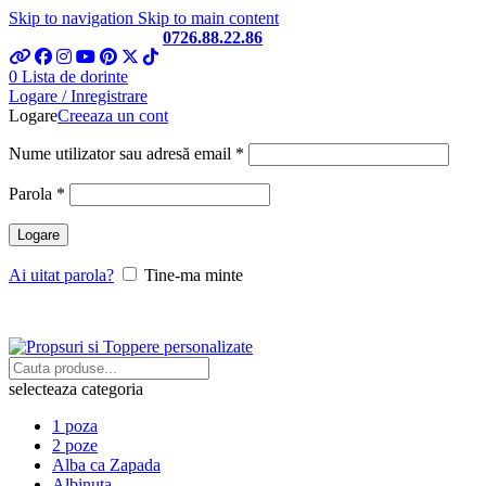
Skip to navigation
Skip to main content
Telefon si Whatsapp
0726.88.22.86
0
Lista de dorinte
Logare / Inregistrare
Logare
Creeaza un cont
Obligatoriu
Nume utilizator sau adresă email
*
Obligatoriu
Parola
*
Logare
Ai uitat parola?
Tine-ma minte
selecteaza categoria
1 poza
2 poze
Alba ca Zapada
Albinuta