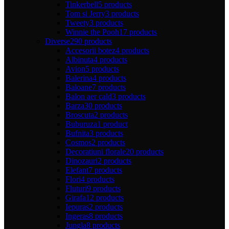
Tinkerbell
5 products
Tom si Jerry
3 products
Tweety
3 products
Winnie the Pooh
17 products
Diverse
290 products
Accesorii botez
4 products
Albinuta
4 products
Avion
5 products
Balerina
4 products
Baloane
7 products
Balon aer cald
3 products
Barza
30 products
Broscuta
2 products
Buburuza
1 product
Bufnita
3 products
Cosmos
2 products
Decoratiuni florale
20 products
Dinozauri
2 products
Elefant
7 products
Flori
4 products
Fluturi
9 products
Girafa
12 products
Iepuras
2 products
Ingeras
8 products
Jungla
8 products