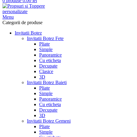
0
produse
0.00
lei
Menu
Categorii de produse
Invitatii Botez
Invitatii Botez Fete
Pliate
Simple
Panoramice
Cu eticheta
Decupate
Clasice
3D
Invitatii Botez Baieti
Pliate
Simple
Panoramice
Cu eticheta
Decupate
3D
Invitatii Botez Gemeni
Pliate
Simple