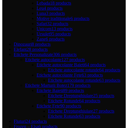
Lebada
18 products
Leu
4 products
Luna
3 products
Motive traditionale
6 products
Safari
32 products
Unicorn
13 products
Ursulet
95 products
Zane
6 products
Dinozauri
8 products
Elefant
28 products
Etichete Personalizate
306 products
Etichete autocolante
127 products
Etichete autocolante Baieti
64 products
Etichete autocolante rotunde
64 products
Etichete autocolante Fete
63 products
Etichete autocolante rotunde
63 products
Etichete Marturii Botez
179 products
Etichete Baieti
89 products
Etichete Dreptunghiulare
25 products
Etichete Rotunde
64 products
Etichete Fete
90 products
Etichete Dreptunghiulare
27 products
Etichete Rotunde
63 products
Fluturi
24 products
Frozen – Elsa
6 products