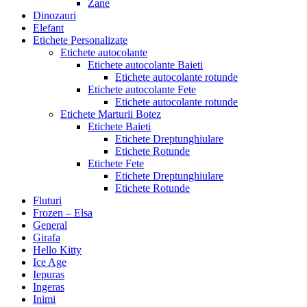
Zane
Dinozauri
Elefant
Etichete Personalizate
Etichete autocolante
Etichete autocolante Baieti
Etichete autocolante rotunde
Etichete autocolante Fete
Etichete autocolante rotunde
Etichete Marturii Botez
Etichete Baieti
Etichete Dreptunghiulare
Etichete Rotunde
Etichete Fete
Etichete Dreptunghiulare
Etichete Rotunde
Fluturi
Frozen – Elsa
General
Girafa
Hello Kitty
Ice Age
Iepuras
Ingeras
Inimi