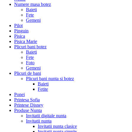
Numere masa botez
Baieti
Fete
Gemeni
Pilot
Pinguin
Pisica
Pisica Marie
Plicuri bani botez
Baieti
Fete
Foto
Gemeni
Plicuri de bani
Plicuri bani nunta si botez
Baieti
Fetite
Ponei
Printesa Sofia
Printese Disney
Produse Nunta
Invitatii digitale nunta
Invitatii nunta
Invitatii nunta clasice
Invitatii nunta simple