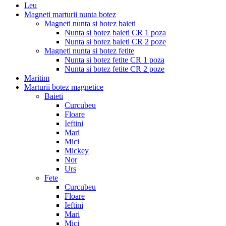
Leu
Magneti marturii nunta botez
Magneti nunta si botez baieti
Nunta si botez baieti CR 1 poza
Nunta si botez baieti CR 2 poze
Magneti nunta si botez fetite
Nunta si botez fetite CR 1 poza
Nunta si botez fetite CR 2 poze
Maritim
Marturii botez magnetice
Baieti
Curcubeu
Floare
Ieftini
Mari
Mici
Mickey
Nor
Urs
Fete
Curcubeu
Floare
Ieftini
Mari
Mici