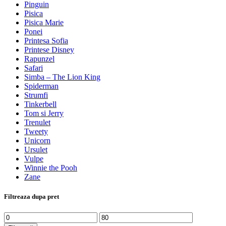
Pinguin
Pisica
Pisica Marie
Ponei
Printesa Sofia
Printese Disney
Rapunzel
Safari
Simba – The Lion King
Spiderman
Strumfi
Tinkerbell
Tom si Jerry
Trenulet
Tweety
Unicorn
Ursulet
Vulpe
Winnie the Pooh
Zane
Filtreaza dupa pret
Preț
Preț
minim
maxim