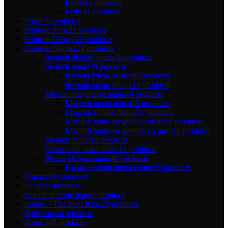
Baieti
15 products
Fetite
11 products
Ponei
10 products
Printesa Sofia
21 products
Printese Disney
35 products
Produse Nunta
224 products
Invitatii digitale nunta
28 products
Invitatii nunta
90 products
Invitatii nunta clasice
80 products
Invitatii nunta simple
10 products
Marturii magnetice nunta
40 products
Magneti nunta inima
10 products
Magneti rotunzi nunta
10 products
Marturii nunta magnetice citate
10 products
Marturii nunta magnetice cu poza
10 products
Meniuri nunta
10 products
Numere de masa nunta
10 products
Plicuri de bani nunta
46 products
Plicuri de bani nunta ieftine
26 products
Rapunzel
9 products
Safari
24 products
Semne de carte botez
0 products
Simba – The Lion King
23 products
Spiderman
4 products
Strumfi
48 products