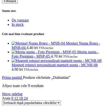
Filtrează
Status stoc
De vanzare
In stock
Cele mai bine evaluate produse
Meniuri Nunta Botez -
MNB-04
4.40
lei
TVA inclus
Meniu nunta -
Foto Premium - MNP-05
4.70
lei
TVA inclus
Magneti rotunzi personalizati marturii nunta - MCNR-08
4.90
lei
TVA inclus
Prima pagină
Produse etichetate „Dalmatian”
Sortat
Afișez toate cele 9 rezultate
după
Show sidebar
popularitate
Arata
9
12
18
24