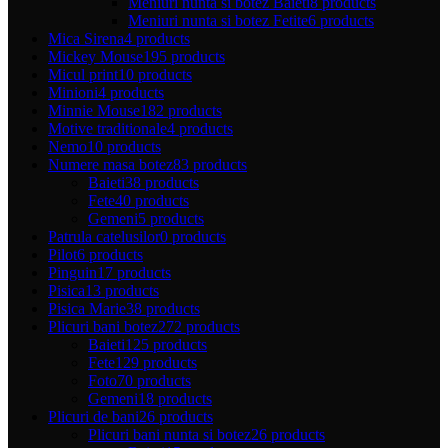
Meniuri nunta si botez Baieti
8 products
Meniuri nunta si botez Fetite
6 products
Mica Sirena
4 products
Mickey Mouse
195 products
Micul print
10 products
Minioni
4 products
Minnie Mouse
182 products
Motive traditionale
4 products
Nemo
10 products
Numere masa botez
83 products
Baieti
38 products
Fete
40 products
Gemeni
5 products
Patrula catelusilor
0 products
Pilot
6 products
Pinguin
17 products
Pisica
13 products
Pisica Marie
38 products
Plicuri bani botez
272 products
Baieti
125 products
Fete
129 products
Foto
70 products
Gemeni
18 products
Plicuri de bani
26 products
Plicuri bani nunta si botez
26 products