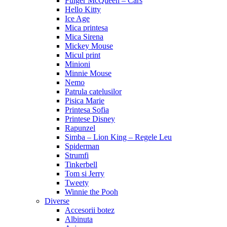
Fulger McQueen – Cars
Hello Kitty
Ice Age
Mica printesa
Mica Sirena
Mickey Mouse
Micul print
Minioni
Minnie Mouse
Nemo
Patrula catelusilor
Pisica Marie
Printesa Sofia
Printese Disney
Rapunzel
Simba – Lion King – Regele Leu
Spiderman
Strumfi
Tinkerbell
Tom si Jerry
Tweety
Winnie the Pooh
Diverse
Accesorii botez
Albinuta