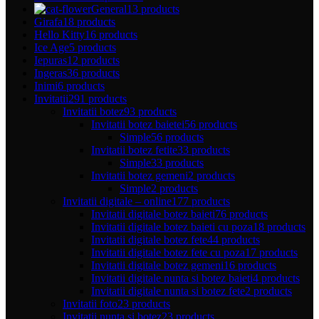
General
13 products
Girafa
18 products
Hello Kitty
16 products
Ice Age
5 products
Iepuras
12 products
Ingeras
36 products
Inimi
6 products
Invitatii
291 products
Invitatii botez
93 products
Invitatii botez baietei
56 products
Simple
56 products
Invitatii botez fetite
33 products
Simple
33 products
Invitatii botez gemeni
2 products
Simple
2 products
Invitatii digitale – online
177 products
Invitatii digitale botez baieti
76 products
Invitatii digitale botez baieti cu poza
18 products
Invitatii digitale botez fete
44 products
Invitatii digitale botez fete cu poza
17 products
Invitatii digitale botez gemeni
16 products
Invitatii digitale nunta si botez baieti
4 products
Invitatii digitale nunta si botez fete
2 products
Invitatii foto
23 products
Invitatii nunta si botez
23 products