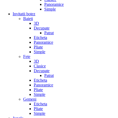
Panoramice
Simple
Invitatii botez
Baieti
3D
Decupate
Patrat
Eticheta
Panoramice
Pliate
Simple
Fete
3D
Clasice
Decupate
Patrat
Eticheta
Panoramice
Pliate
Simple
Gemeni
Eticheta
Pliate
Simple