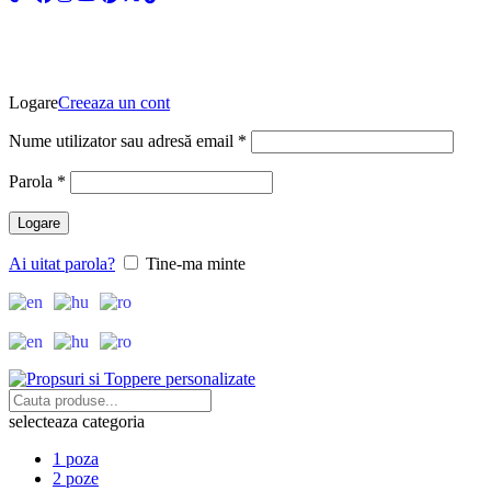
Logare
Creeaza un cont
Obligatoriu
Nume utilizator sau adresă email
*
Obligatoriu
Parola
*
Logare
Ai uitat parola?
Tine-ma minte
selecteaza categoria
1 poza
2 poze