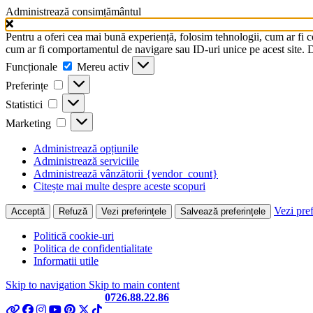
Administrează consimțământul
Pentru a oferi cea mai bună experiență, folosim tehnologii, cum ar fi 
cum ar fi comportamentul de navigare sau ID-uri unice pe acest site. Da
Funcționale
Funcționale
Mereu activ
Preferințe
Preferințe
Statistici
Statistici
Marketing
Marketing
Administrează opțiunile
Administrează serviciile
Administrează vânzătorii {vendor_count}
Citește mai multe despre aceste scopuri
Vezi pref
Acceptă
Refuză
Vezi preferințele
Salvează preferințele
Politică cookie-uri
Politica de confidentialitate
Informatii utile
Skip to navigation
Skip to main content
Telefon si Whatsapp
0726.88.22.86