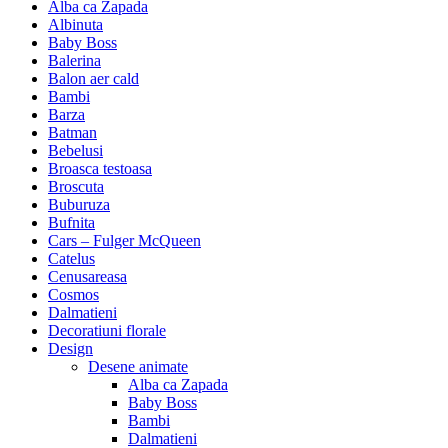
Alba ca Zapada
Albinuta
Baby Boss
Balerina
Balon aer cald
Bambi
Barza
Batman
Bebelusi
Broasca testoasa
Broscuta
Buburuza
Bufnita
Cars – Fulger McQueen
Catelus
Cenusareasa
Cosmos
Dalmatieni
Decoratiuni florale
Design
Desene animate
Alba ca Zapada
Baby Boss
Bambi
Dalmatieni