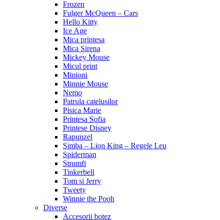
Frozen
Fulger McQueen – Cars
Hello Kitty
Ice Age
Mica printesa
Mica Sirena
Mickey Mouse
Micul print
Minioni
Minnie Mouse
Nemo
Patrula catelusilor
Pisica Marie
Printesa Sofia
Printese Disney
Rapunzel
Simba – Lion King – Regele Leu
Spiderman
Strumfi
Tinkerbell
Tom si Jerry
Tweety
Winnie the Pooh
Diverse
Accesorii botez