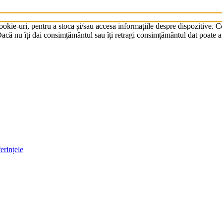
cookie-uri, pentru a stoca și/sau accesa informațiile despre dispozitive.
că nu îți dai consimțământul sau îți retragi consimțământul dat poate av
erințele