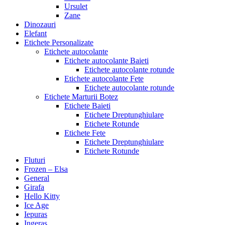
Ursulet
Zane
Dinozauri
Elefant
Etichete Personalizate
Etichete autocolante
Etichete autocolante Baieti
Etichete autocolante rotunde
Etichete autocolante Fete
Etichete autocolante rotunde
Etichete Marturii Botez
Etichete Baieti
Etichete Dreptunghiulare
Etichete Rotunde
Etichete Fete
Etichete Dreptunghiulare
Etichete Rotunde
Fluturi
Frozen – Elsa
General
Girafa
Hello Kitty
Ice Age
Iepuras
Ingeras