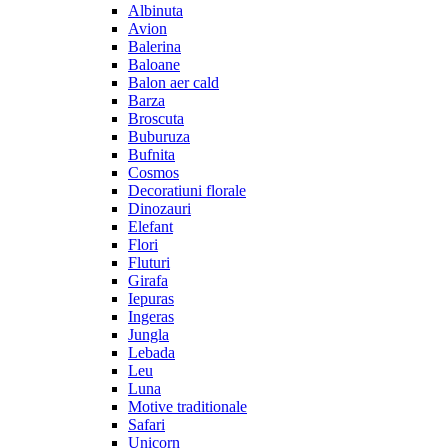
Albinuta
Avion
Balerina
Baloane
Balon aer cald
Barza
Broscuta
Buburuza
Bufnita
Cosmos
Decoratiuni florale
Dinozauri
Elefant
Flori
Fluturi
Girafa
Iepuras
Ingeras
Jungla
Lebada
Leu
Luna
Motive traditionale
Safari
Unicorn