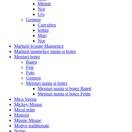
Minnie
Nor
Urs
Gemeni
Curcubeu
Ieftini
Mari
Nor
Marturii Iconite Magnetice
Marturii magnetice nunta si botez
Meniuri botez
Baieti
Fete
Foto
Gemeni
Meniuri nunta si botez
Meniuri nunta si botez Baieti
Meniuri nunta si botez Fetite
Mica Sirena
Mickey Mouse
Micul print
Minioni
Minnie Mouse
Motive traditionale
Nemo