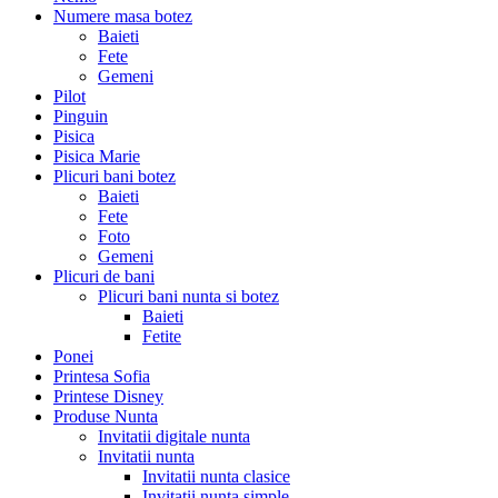
Numere masa botez
Baieti
Fete
Gemeni
Pilot
Pinguin
Pisica
Pisica Marie
Plicuri bani botez
Baieti
Fete
Foto
Gemeni
Plicuri de bani
Plicuri bani nunta si botez
Baieti
Fetite
Ponei
Printesa Sofia
Printese Disney
Produse Nunta
Invitatii digitale nunta
Invitatii nunta
Invitatii nunta clasice
Invitatii nunta simple