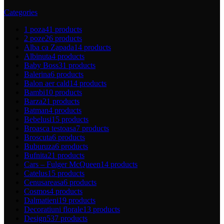
Categories
1 poza
41 products
2 poze
26 products
Alba ca Zapada
14 products
Albinuta
4 products
Baby Boss
31 products
Balerina
6 products
Balon aer cald
14 products
Bambi
10 products
Barza
21 products
Batman
4 products
Bebelusi
15 products
Broasca testoasa
7 products
Broscuta
6 products
Buburuza
6 products
Bufnita
21 products
Cars – Fulger McQueen
14 products
Catelus
15 products
Cenusareasa
6 products
Cosmos
4 products
Dalmatieni
19 products
Decoratiuni florale
13 products
Design
537 products