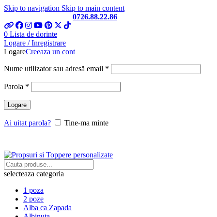
Skip to navigation
Skip to main content
Telefon si Whatsapp
0726.88.22.86
0
Lista de dorinte
Logare / Inregistrare
Logare
Creeaza un cont
Obligatoriu
Nume utilizator sau adresă email
*
Obligatoriu
Parola
*
Logare
Ai uitat parola?
Tine-ma minte
selecteaza categoria
1 poza
2 poze
Alba ca Zapada
Albinuta