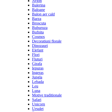
Avion
Balerina
Baloane
Balon aer cald
Barza
Broscuta
Buburuza
Bufnita
Cosmos
Decoratiuni florale
Dinozauri
Elefant
Flori
Fluturi
Girafa
Iepuras
Ingeras
Jungla
Lebada
Leu
Luna
Motive traditionale
Safari
Unicorn
Ursulet