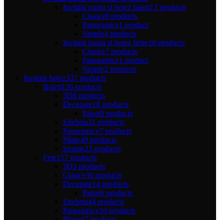
Invitatii nunta si botez baieti
13 products
Clasice
8 products
Panoramice
1 product
Simple
4 products
Invitatii nunta si botez fetite
10 products
Clasice
7 products
Panoramice
1 product
Simple
2 products
Invitatii botez
337 products
Baieti
136 products
3D
8 products
Decupate
18 products
Patrat
9 products
Eticheta
31 products
Panoramice
7 products
Pliate
49 products
Simple
23 products
Fete
157 products
3D
3 products
Clasice
30 products
Decupate
14 products
Patrat
6 products
Eticheta
44 products
Panoramice
10 products
Pliate
47 products