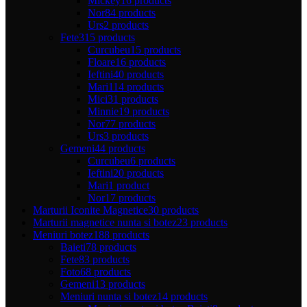
Mickey
16 products
Nor
84 products
Urs
2 products
Fete
315 products
Curcubeu
15 products
Floare
16 products
Ieftini
40 products
Mari
114 products
Mici
31 products
Minnie
19 products
Nor
77 products
Urs
3 products
Gemeni
44 products
Curcubeu
6 products
Ieftini
20 products
Mari
1 product
Nor
17 products
Marturii Iconite Magnetice
30 products
Marturii magnetice nunta si botez
23 products
Meniuri botez
188 products
Baieti
78 products
Fete
83 products
Foto
68 products
Gemeni
13 products
Meniuri nunta si botez
14 products