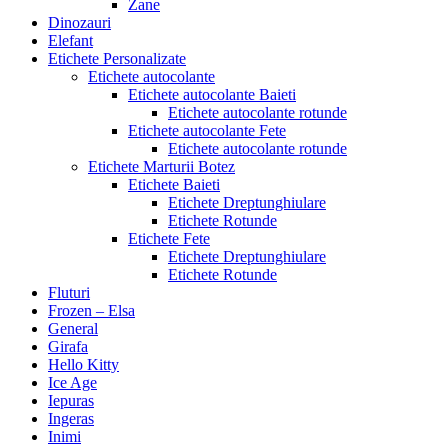
Zane
Dinozauri
Elefant
Etichete Personalizate
Etichete autocolante
Etichete autocolante Baieti
Etichete autocolante rotunde
Etichete autocolante Fete
Etichete autocolante rotunde
Etichete Marturii Botez
Etichete Baieti
Etichete Dreptunghiulare
Etichete Rotunde
Etichete Fete
Etichete Dreptunghiulare
Etichete Rotunde
Fluturi
Frozen – Elsa
General
Girafa
Hello Kitty
Ice Age
Iepuras
Ingeras
Inimi