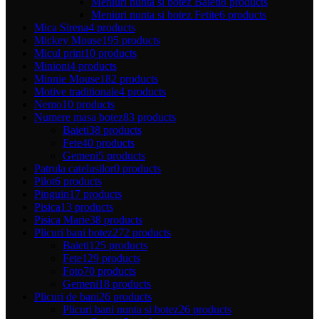
Meniuri nunta si botez Baieti
8 products
Meniuri nunta si botez Fetite
6 products
Mica Sirena
4 products
Mickey Mouse
195 products
Micul print
10 products
Minioni
4 products
Minnie Mouse
182 products
Motive traditionale
4 products
Nemo
10 products
Numere masa botez
83 products
Baieti
38 products
Fete
40 products
Gemeni
5 products
Patrula catelusilor
0 products
Pilot
6 products
Pinguin
17 products
Pisica
13 products
Pisica Marie
38 products
Plicuri bani botez
272 products
Baieti
125 products
Fete
129 products
Foto
70 products
Gemeni
18 products
Plicuri de bani
26 products
Plicuri bani nunta si botez
26 products