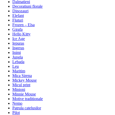
Dalmatieni
Decoratiuni florale
Dinozauri
Elefant
Fluturi
Frozen – Elsa
Girafa
Hello Kitty
Ice Age
Iepuras
Ingeras
Inimi
Jungla
Lebada
Leu
Maritim
Mica Sirena
Mickey Mouse
Micul print
Minioni
Minnie Mouse
Motive traditionale
Nemo
Patrula catelusilor
Pilot