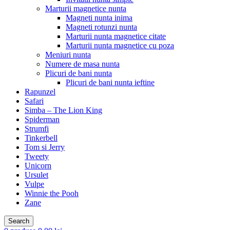
Marturii magnetice nunta
Magneti nunta inima
Magneti rotunzi nunta
Marturii nunta magnetice citate
Marturii nunta magnetice cu poza
Meniuri nunta
Numere de masa nunta
Plicuri de bani nunta
Plicuri de bani nunta ieftine
Rapunzel
Safari
Simba – The Lion King
Spiderman
Strumfi
Tinkerbell
Tom si Jerry
Tweety
Unicorn
Ursulet
Vulpe
Winnie the Pooh
Zane
Search