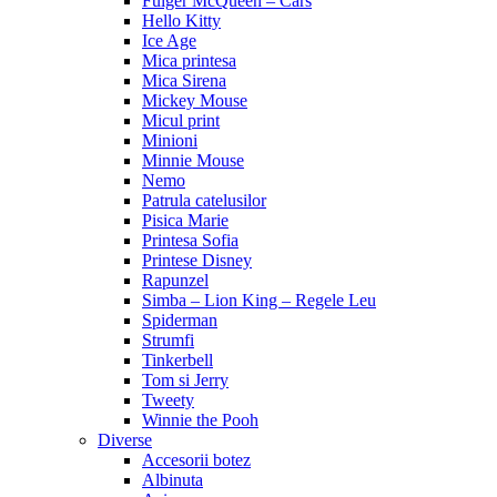
Fulger McQueen – Cars
Hello Kitty
Ice Age
Mica printesa
Mica Sirena
Mickey Mouse
Micul print
Minioni
Minnie Mouse
Nemo
Patrula catelusilor
Pisica Marie
Printesa Sofia
Printese Disney
Rapunzel
Simba – Lion King – Regele Leu
Spiderman
Strumfi
Tinkerbell
Tom si Jerry
Tweety
Winnie the Pooh
Diverse
Accesorii botez
Albinuta