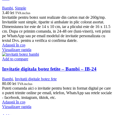
Bambi
,
Simple
3.40
lei
TVA inclus
Invitatiile pentru botez sunt realizate din carton mat de 260g/mp.
Invitatiile sunt simple, tiparite si ambalate in plic colorat asortat.
Dimensiunea lor este de 14 x 10 cm, iar a plicului este de 16 x 11.5
cm. Dupa ce primim comanda, in 24-48 ore (luni-vineri), veti primi
pe WhatsApp sau pe email modelul de invitatie personalizata cu
textul Dvs. pentru a verifica si confirma datele.
Adaugă în coș
Vizualizare rapida
Add to compare
Invitatie digitala botez fetite – Bambi – IB-24
Bambi
,
Invitatii digitale botez fete
80.00
lei
TVA inclus
Puteti comanda aici o invitatie pentru botez in format digital pe care
o puteti trimite online pe email, telefon, WhatsApp sau retele sociale
- facebook, instagram, tiktok, etc.
Adaugă în coș
Vizualizare rapida