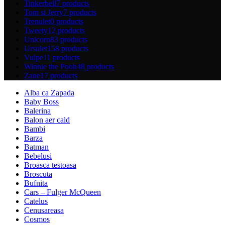
Tinkerbell
7 products
Tom si Jerry
7 products
Trenulet
0 products
Tweety
12 products
Unicorn
83 products
Ursulet
158 products
Vulpe
11 products
Winnie the Pooh
48 products
Zane
17 products
Alba ca Zapada
Baby Boss
Balerina
Balon aer cald
Bambi
Barza
Batman
Bebelusi
Broasca testoasa
Broscuta
Bufnita
Cars – Fulger McQueen
Catelus
Cenusareasa
Cosmos