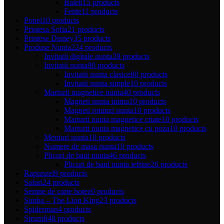
Baieti
15 products
Fetite
11 products
Ponei
10 products
Printesa Sofia
21 products
Printese Disney
35 products
Produse Nunta
224 products
Invitatii digitale nunta
28 products
Invitatii nunta
90 products
Invitatii nunta clasice
80 products
Invitatii nunta simple
10 products
Marturii magnetice nunta
40 products
Magneti nunta inima
10 products
Magneti rotunzi nunta
10 products
Marturii nunta magnetice citate
10 products
Marturii nunta magnetice cu poza
10 products
Meniuri nunta
10 products
Numere de masa nunta
10 products
Plicuri de bani nunta
46 products
Plicuri de bani nunta ieftine
26 products
Rapunzel
9 products
Safari
24 products
Semne de carte botez
0 products
Simba – The Lion King
23 products
Spiderman
4 products
Strumfi
48 products