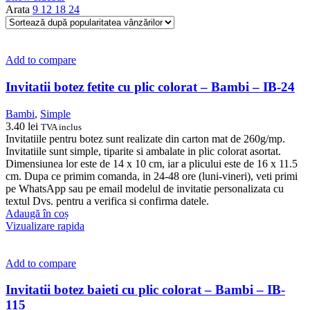
Arata
9
12
18
24
Add to compare
Invitatii botez fetite cu plic colorat – Bambi – IB-24
Bambi
,
Simple
3.40
lei
TVA inclus
Invitatiile pentru botez sunt realizate din carton mat de 260g/mp.
Invitatiile sunt simple, tiparite si ambalate in plic colorat asortat.
Dimensiunea lor este de 14 x 10 cm, iar a plicului este de 16 x 11.5
cm. Dupa ce primim comanda, in 24-48 ore (luni-vineri), veti primi
pe WhatsApp sau pe email modelul de invitatie personalizata cu
textul Dvs. pentru a verifica si confirma datele.
Adaugă în coș
Vizualizare rapida
Add to compare
Invitatii botez baieti cu plic colorat – Bambi – IB-
115