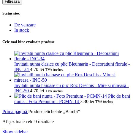
Filtrează
Status stoc
De vanzare
In stock
Cele mai bine evaluate produse
Invitatii nunta clasice cu plic Bleumarin - Decoratiuni florale -
INC-34
4.70
lei
TVA inclus
Invitatii nunta haioase cu plic Roz Deschis - Mire si mireasa -
INC-50
4.70
lei
TVA inclus
Plic de bani
nunta - Foto Premium - PCMN-14
3.30
lei
TVA inclus
Prima pagină
Produse etichetate „Bambi”
Sortat
Afișez toate cele 9 rezultate
după
Show sidebar
popularitate