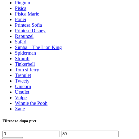
Pinguin
Pisica
Pisica Marie
Ponei
Printesa Sofia
Printese Disney
Rapunzel
Safari
Simba – The Lion King
Spiderman
Strumfi
Tinkerbell
Tom si Jerry
Trenulet
Tweety
Unicorn
Ursulet
Vulpe
Winnie the Pooh
Zane
Filtreaza dupa pret
Preț
Preț
minim
maxim