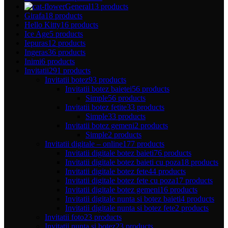
General
13 products
Girafa
18 products
Hello Kitty
16 products
Ice Age
5 products
Iepuras
12 products
Ingeras
36 products
Inimi
6 products
Invitatii
291 products
Invitatii botez
93 products
Invitatii botez baietei
56 products
Simple
56 products
Invitatii botez fetite
33 products
Simple
33 products
Invitatii botez gemeni
2 products
Simple
2 products
Invitatii digitale – online
177 products
Invitatii digitale botez baieti
76 products
Invitatii digitale botez baieti cu poza
18 products
Invitatii digitale botez fete
44 products
Invitatii digitale botez fete cu poza
17 products
Invitatii digitale botez gemeni
16 products
Invitatii digitale nunta si botez baieti
4 products
Invitatii digitale nunta si botez fete
2 products
Invitatii foto
23 products
Invitatii nunta si botez
23 products