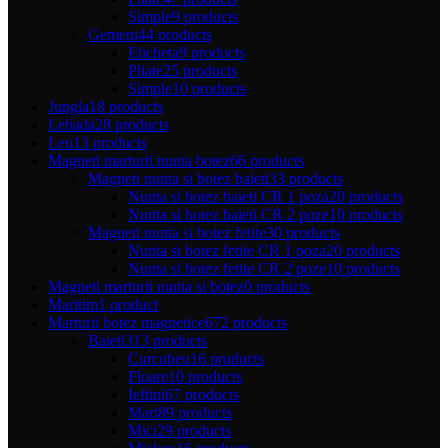
Simple
9 products
Gemeni
44 products
Eticheta
9 products
Pliate
25 products
Simple
10 products
Jungla
18 products
Lebada
28 products
Leu
13 products
Magneti marturii nunta botez
66 products
Magneti nunta si botez baieti
33 products
Nunta si botez baieti CR 1 poza
20 products
Nunta si botez baieti CR 2 poze
10 products
Magneti nunta si botez fetite
30 products
Nunta si botez fetite CR 1 poza
20 products
Nunta si botez fetite CR 2 poze
10 products
Magneti marturii nunta si botez
0 products
Maritim
1 product
Marturii botez magnetice
672 products
Baieti
313 products
Curcubeu
16 products
Floare
10 products
Ieftini
67 products
Mari
89 products
Mici
29 products