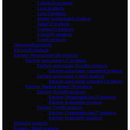
Lebada
18 products
Leu
4 products
Luna
3 products
Motive traditionale
6 products
Safari
32 products
Unicorn
13 products
Ursulet
95 products
Zane
6 products
Dinozauri
8 products
Elefant
28 products
Etichete Personalizate
306 products
Etichete autocolante
127 products
Etichete autocolante Baieti
64 products
Etichete autocolante rotunde
64 products
Etichete autocolante Fete
63 products
Etichete autocolante rotunde
63 products
Etichete Marturii Botez
179 products
Etichete Baieti
89 products
Etichete Dreptunghiulare
25 products
Etichete Rotunde
64 products
Etichete Fete
90 products
Etichete Dreptunghiulare
27 products
Etichete Rotunde
63 products
Fluturi
24 products
Frozen – Elsa
6 products