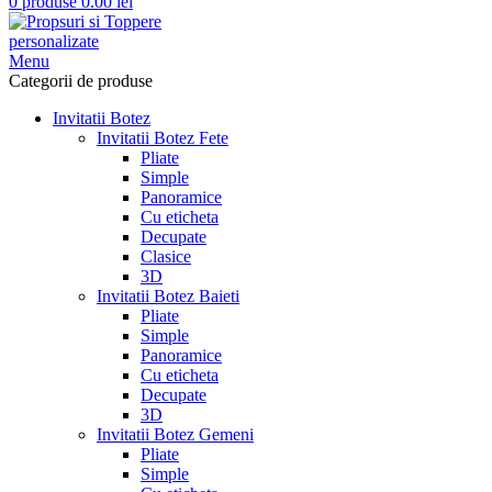
0
produse
0.00
lei
Menu
Categorii de produse
Invitatii Botez
Invitatii Botez Fete
Pliate
Simple
Panoramice
Cu eticheta
Decupate
Clasice
3D
Invitatii Botez Baieti
Pliate
Simple
Panoramice
Cu eticheta
Decupate
3D
Invitatii Botez Gemeni
Pliate
Simple