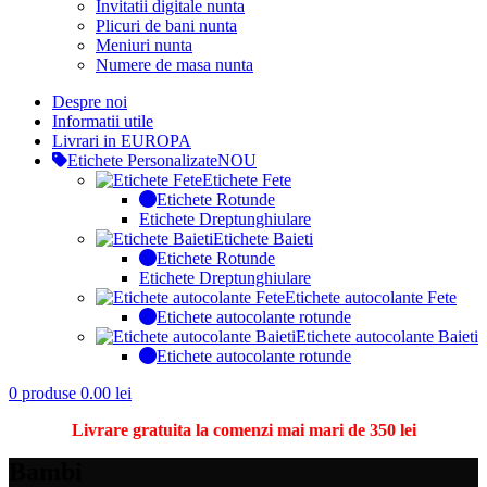
Invitatii digitale nunta
Plicuri de bani nunta
Meniuri nunta
Numere de masa nunta
Despre noi
Informatii utile
Livrari in EUROPA
Etichete Personalizate
NOU
Etichete Fete
Etichete Rotunde
Etichete Dreptunghiulare
Etichete Baieti
Etichete Rotunde
Etichete Dreptunghiulare
Etichete autocolante Fete
Etichete autocolante rotunde
Etichete autocolante Baieti
Etichete autocolante rotunde
0
produse
0.00
lei
Livrare gratuita la comenzi mai mari de 350 lei
Bambi