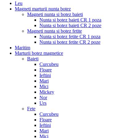
Leu
Magneti marturii nunta botez
Magneti nunta si botez baieti
Nunta si botez baieti CR 1 poza
Nunta si botez baieti CR 2 poze
Magneti nunta si botez fetite
Nunta si botez fetite CR 1 poza
Nunta si botez fetite CR 2 poze
Maritim
Marturii botez magnetice
Baieti
Curcubeu
Floare
Ieftini
Mari
Mici
Mickey
Nor
Urs
Fete
Curcubeu
Floare
Ieftini
Mari
Mici