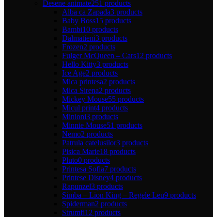
Desene animate
251 products
Alba ca Zapada
3 products
Baby Boss
15 products
Bambi
10 products
Dalmatieni
3 products
Frozen
2 products
Fulger McQueen – Cars
12 products
Hello Kitty
3 products
Ice Age
2 products
Mica printesa
2 products
Mica Sirena
2 products
Mickey Mouse
55 products
Micul print
4 products
Minioni
3 products
Minnie Mouse
51 products
Nemo
2 products
Patrula catelusilor
3 products
Pisica Marie
18 products
Pluto
0 products
Printesa Sofia
7 products
Printese Disney
4 products
Rapunzel
3 products
Simba – Lion King – Regele Leu
9 products
Spiderman
2 products
Strumfi
12 products