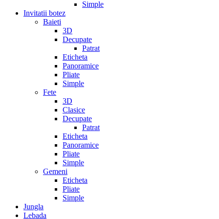
Simple
Invitatii botez
Baieti
3D
Decupate
Patrat
Eticheta
Panoramice
Pliate
Simple
Fete
3D
Clasice
Decupate
Patrat
Eticheta
Panoramice
Pliate
Simple
Gemeni
Eticheta
Pliate
Simple
Jungla
Lebada