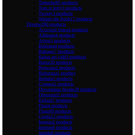
Tinkerbell
5 products
Tom si Jerry
3 products
Tweety
3 products
Winnie the Pooh
17 products
Diverse
290 products
Accesorii botez
4 products
Albinuta
4 products
Avion
5 products
Balerina
4 products
Baloane
7 products
Balon aer cald
3 products
Barza
30 products
Broscuta
2 products
Buburuza
1 product
Bufnita
3 products
Cosmos
2 products
Decoratiuni florale
20 products
Dinozauri
2 products
Elefant
7 products
Flori
4 products
Fluturi
9 products
Girafa
12 products
Iepuras
2 products
Ingeras
8 products
Jungla
8 products