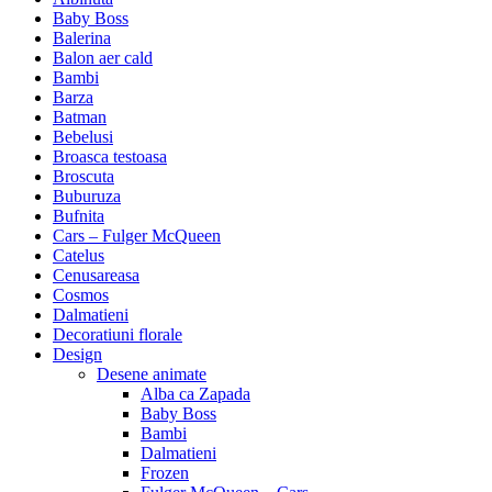
Baby Boss
Balerina
Balon aer cald
Bambi
Barza
Batman
Bebelusi
Broasca testoasa
Broscuta
Buburuza
Bufnita
Cars – Fulger McQueen
Catelus
Cenusareasa
Cosmos
Dalmatieni
Decoratiuni florale
Design
Desene animate
Alba ca Zapada
Baby Boss
Bambi
Dalmatieni
Frozen